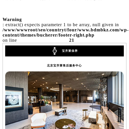
山西省晋中市榆次区顺城街宝齐莱售后服务中心（需提前预约）
山西省临汾市尧都区解放路宝齐莱售后服务中心（需提前预约）
Warning
山西省吕梁市离石区永宁中路与建设街交叉口宝齐莱售后服务中心（需提前预约）
: extract() expects parameter 1 to be array, null given in
/www/wwwroot/seo/countryt/four/www.bdmbkz.com/wp-
山西省朔州市朔城区怡西路与鄯阳西街交汇处宝齐莱售后服务中心（需提前预约）
content/themes/bucherer/footer-right.php
山西省忻州市忻府区和平东街与七一南路交叉口宝齐莱售后服务中心（需提前预约）
on line
21
山西省阳泉市郊区平阳东街与新城大道交叉口宝齐莱售后服务中心（需提前预约）
宝齐莱保养
山西省运城市盐湖区河东街宝齐莱售后服务中心（需提前预约）
山西省长治市潞州区英雄中路宝齐莱售后服务中心（需提前预约）
北京宝齐莱售后服务中心
山西省太原市迎泽区迎泽街道解放路15号亨得利名表维修授权店3楼宝齐莱售后服务中心（需提前预约）
天津市和平区赤峰道136号天津国际金融中心26层2603室宝齐莱售后服务中心（需提前预约）
安徽省安庆市迎江区人民路宝齐莱售后服务中心（需提前预约）
安徽省蚌埠市蚌山区淮河路宝齐莱售后服务中心（需提前预约）
安徽省亳州市谯城区魏武大道宝齐莱售后服务中心（需提前预约）
安徽省池州市贵池区长江路宝齐莱售后服务中心（需提前预约）
安徽省滁州市琅琊区南谯北路宝齐莱售后服务中心（需提前预约）
安徽省阜阳市颍州区颍州北路宝齐莱售后服务中心（需提前预约）