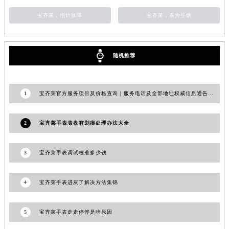
上海市黄浦区南京东路299号宏伊国际广场写字楼8层806室宝齐莱售后服务中心（需提前预约）
宝齐莱，指针故障
宝齐莱，表壳生锈
上海市徐汇区虹桥路3号港汇中心2座37层3705室宝齐莱售后服务中心（需提前预约）
浙江省杭州市上城区钱江路1366号华润大厦A座5层503-5室宝齐莱售后服务中心（需提前预约）
浙江省湖州市吴兴区劳动路宝齐莱售后服务中心（需提前预约）
随机推荐
浙江省嘉兴市南湖区广益路705号嘉兴世界贸易中心A座13层1304室宝齐莱售后服务中心（需提前预约）
浙江省金华市金东区东市南街777号金华万达广场4号楼22楼2209室宝齐莱售后服务中心（需提前预约）
1
宝齐莱官方服务项目及价格查询｜服务电话及全部地址权威信息通告（2026年7月最新）
浙江省丽水市莲都区解放街宝齐莱售后服务中心（需提前预约）
浙江省宁波市江北区大闸南路500号来福士广场办公楼20层2009室宝齐莱售后服务中心（需提前预约）
2
宝齐莱手表表盘有划痕处理办法大全
浙江省衢州市柯城区上街宝齐莱售后服务中心（需提前预约）
浙江省绍兴市越城区胜利东路379号世茂天际中心写字楼8层805室宝齐莱售后服务中心（需提前预约）
3
宝齐莱手表调试校准多少钱
浙江省舟山市定海区解放东路宝齐莱售后服务中心（需提前预约）
澳门特别行政区大堂区议事亭前地（新马路）宝齐莱售后服务中心（需提前预约）
澳门特别行政区风顺堂区南湾大马路宝齐莱售后服务中心（需提前预约）
4
宝齐莱手表进灰了解决方法集锦
澳门特别行政区花地玛堂区关闸广场宝齐莱售后服务中心（需提前预约）
澳门特别行政区花王堂区大三巴商圈宝齐莱售后服务中心（需提前预约）
5
宝齐莱手表走走停停是啥原因
澳门特别行政区嘉模堂区官也街宝齐莱售后服务中心（需提前预约）