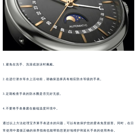
泉州市丰泽区宝洲路729号浦西万达中心写字楼A座7楼709室（需提前预约）
青岛市南区山东路6号华润大厦B座22层04室（需提前预约）
烟台市芝罘区胜利路139号万达金融中心A座907室（需提前预约）
长春市朝阳区西安大路727号中银大厦A座(旺进大厦)18层09室（需提前预约）
贵阳市南明区都司高架桥路33号亨特国际金融中心14楼14D（需提前预约）
昆明市盘龙区北京路928号同德昆明广场写字楼10层06室（需提前预约）
石家庄市长安区中山东路39号勒泰中心写字楼B座13层07室（需提前预约）
1.避免在洗手、洗澡或游泳时佩戴。
西安市碑林区南关正街88号华侨城长安国际中心E座6楼10室（需提前预约）
海口市龙华区金贸东路5号海口华润大厦B座17层1707室（需提前预约）
2.在进行潜水等水上活动前，请确保选择具有相应防水等级的手表。
唐山市路南区新华东道100号万达广场写字楼A座10层1002室（需提前预约）
台州市椒江区东海大道1800号腾达中心东1幢20楼2002室（需提前预约）
3.定期检查手表的防水圈是否完好无损。
内蒙古自治区呼和浩特市玉泉区大学西街70号华润万象城写字楼（鄂尔多斯大厦）23层2326室（需提前预约）
甘肃省兰州市七里河区西津西路16号兰州中心写字楼21层2102室（需提前预约）
4.不要将手表暴露在极端温度环境中。
重庆市解放碑渝中区民权路28号英利国际金融中心写字楼20层01室（需提前预约）
通过以上方法处理宝齐莱手表进水的问题，可以有效保护您的爱表免受损害。同时，在日
黑龙江省大庆市萨尔图区会战大街宝齐莱售后服务中心（需提前预约）
常使用中遵循正确的保养指南也能帮助您更好地维护和延长手表的使用寿命。
黑龙江省鹤岗市向阳区红军路宝齐莱售后服务中心（需提前预约）