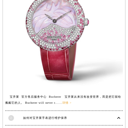
江苏省淮安市清江浦区淮海北路宝齐莱售后服务中心（需提前预约）
江苏省连云港市海州区通灌北路宝齐莱售后服务中心（需提前预约）
江苏省南京市秦淮区中山南路1号南京中心22层22-C1-C3室宝齐莱售后服务中心（需提前预约）
江苏省宿迁市宿城区西湖路宝齐莱售后服务中心（需提前预约）
江苏省泰州市海陵区永定东路399号置地商务中心东塔（华润万象城）17层1706室宝齐莱售后服务中心（需提前预约）
江苏省徐州市鼓楼区淮海东路29号苏宁广场IFC国际金融中心35层3508室宝齐莱售后服务中心（需提前预约）
江苏省盐城市盐都区世纪大道5号盐城金融城写字楼1号楼16层1604室宝齐莱售后服务中心（需提前预约）
江苏省扬州市邗江区国展路29号星耀天地写字楼1号楼18层1803室宝齐莱售后服务中心（需提前预约）
江苏省镇江市京口区中山东路宝齐莱售后服务中心（需提前预约）
江西省抚州市临川区赣东大道宝齐莱售后服务中心（需提前预约）
江西省赣州市章贡区文清路宝齐莱售后服务中心（需提前预约）
江西省吉安市吉州区井冈山大道宝齐莱售后服务中心（需提前预约）
宝齐莱 官方售后服务中心 Bucherer 宝齐莱从来没有改变世界，而是把它留给
江西省景德镇市珠山区珠山中路宝齐莱售后服务中心（需提前预约）
佩戴它的人。 Bucherer will never c......
详情 >
江西省九江市浔阳区浔阳路宝齐莱售后服务中心（需提前预约）
江西省南昌市红谷滩新区红谷中大道998号绿地双子塔（中央广场）A1座办公楼14层1407室宝齐莱售后服务中心（需提前预约）
2
如何对宝齐莱手表进行维护保养
江西省萍乡市安源区萍安北大道与康庄路交叉口宝齐莱售后服务中心（需提前预约）