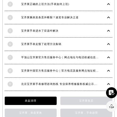
3
宝齐莱正确的上弦方法(手表如何上弦)
江西省上饶市信州区滨江西路宝齐莱售后服务中心（需提前预约）
江西省新余市渝水区北湖西路宝齐莱售后服务中心（需提前预约）
4
宝齐莱腕表发条意外断裂？速览专业解决之道
江西省宜春市袁州区中山中路宝齐莱售后服务中心（需提前预约）
江西省鹰潭市月湖区胜利东路宝齐莱售后服务中心（需提前预约）
5
宝齐莱手表进水了应该咋解决
山东省德州市德城区东风中路宝齐莱售后服务中心（需提前预约）
山东省东营市东营区济南路宝齐莱售后服务中心（需提前预约）
6
宝齐莱手表走慢了处理方法集锦
山东省济南市历下区经十路11111号华润中心写字楼（万象城）15层1508室宝齐莱售后服务中心（需提前预约）
山东省济宁市任城区太白楼路宝齐莱售后服务中心（需提前预约）
7
平顶山宝齐莱官方售后服务中心｜网点地址与电话权威信息公示（2026年6月最新）
山东省莱芜市文化南路8号银座商城名表维修一楼名表维修宝齐莱售后服务中心（需提前预约）
8
宝齐莱中国官方售后服务中心｜官方电话及服务网点地址权威信息通知（2026年6月最新）
山东省临沂市兰山区解放路宝齐莱售后服务中心（需提前预约）
山东省日照市东港区烟台路宝齐莱售后服务中心（需提前预约）
9
北京宝齐莱手表修理咨询热线 专业保养维修服务权威公示（2026年7月最新）
山东省泰安市泰山区财源街道泰山大街宝齐莱售后服务中心（需提前预约）

山东省威海市环翠区新威海路89号振华商厦一楼名表维修宝齐莱售后服务中心（需提前预约）
山东省潍坊市奎文区东风东街宝齐莱售后服务中心（需提前预约）
表盘清理
宝齐莱售后

山东省枣庄市滕州市北辛路与善国路交叉口宝齐莱售后服务中心（需提前预约）
宝齐莱，表盘更换
宝齐莱，手表故障
山东省淄博市张店区金晶大道宝齐莱售后服务中心（需提前预约）