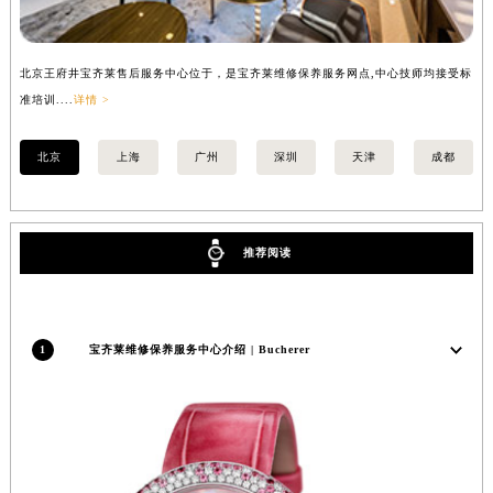
安徽省淮北市相山区淮海路宝齐莱售后服务中心（需提前预约）
安徽省淮南市田家庵区国庆中路宝齐莱售后服务中心（需提前预约）
北京王府井宝齐莱售后服务中心位于，是宝齐莱维修保养服务网点,中心技师均接受标
上
安徽省黄山市屯溪区黄山西路宝齐莱售后服务中心（需提前预约）
准培训....
详情 >
训..
安徽省六安市金安区解放中路宝齐莱售后服务中心（需提前预约）
安徽省马鞍山市雨山区湖南西路宝齐莱售后服务中心（需提前预约）
北京
上海
广州
深圳
天津
成都
安徽省宿州市埇桥区人民中路宝齐莱售后服务中心（需提前预约）
安徽省铜陵市铜官区石城大道宝齐莱售后服务中心（需提前预约）
安徽省芜湖市镜湖区中山路步行街宝齐莱售后服务中心（需提前预约）
推荐阅读
安徽省宣城市宣州区叠嶂西路宝齐莱售后服务中心（需提前预约）
福建省龙岩市新罗区九一南路宝齐莱售后服务中心（需提前预约）
福建省南平市建阳区人民西路宝齐莱售后服务中心（需提前预约）
1
宝齐莱维修保养服务中心介绍 | Bucherer
福建省宁德市蕉城区天湖东路宝齐莱售后服务中心（需提前预约）
福建省莆田市城厢区霞林街道荔华东大道宝齐莱售后服务中心（需提前预约）
福建省三明市三元区东乾二路宝齐莱售后服务中心（需提前预约）
福建省漳州市龙文区步港路宝齐莱售后服务中心（需提前预约）
江苏省常州市新北区龙锦路1590号现代传媒中心5号楼10层1008室宝齐莱售后服务中心（需提前预约）