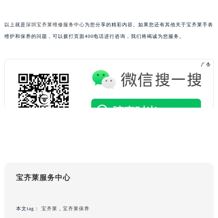
黑龙江省黑河市爱辉区中央街宝齐莱售后服务中心（需提前预约）
黑龙江省鸡西市鸡冠区红军路宝齐莱售后服务中心（需提前预约）
以上就是
深圳宝齐莱维修服务中心
为您分享的精彩内容。如果您还有其他关于宝齐莱手表
黑龙江省佳木斯市向阳区长安路宝齐莱售后服务中心（需提前预约）
维护和保养的问题，可以拨打页面400电话进行咨询，我们将竭诚为您服务。
黑龙江省牡丹江市东安区太平路宝齐莱售后服务中心（需提前预约）
黑龙江省七台河市桃山区大同街宝齐莱售后服务中心（需提前预约）
黑龙江省齐齐哈尔市龙沙区龙华路宝齐莱售后服务中心（需提前预约）
黑龙江省双鸭山市尖山区新兴大街宝齐莱售后服务中心（需提前预约）
黑龙江省绥化市北林区新华街与康庄路交叉口宝齐莱售后服务中心（需提前预约）
黑龙江省伊春市伊美区通河路宝齐莱售后服务中心（需提前预约）
吉林省白城市洮北区明仁南街宝齐莱售后服务中心（需提前预约）
吉林省白山市浑江区浑江大街宝齐莱售后服务中心（需提前预约）
吉林省吉林市船营区河南街宝齐莱售后服务中心（需提前预约）
吉林省辽源市龙山区人民大街宝齐莱售后服务中心（需提前预约）
宝齐莱服务中心
吉林省梅河口市新华街道梅河大街宝齐莱售后服务中心（需提前预约）
吉林省四平市铁东区紫气大路与南九经街交汇处宝齐莱售后服务中心（需提前预约）
本文tag：
宝齐莱
，
宝齐莱保养
吉林省松原市宁江区五环大街宝齐莱售后服务中心（需提前预约）