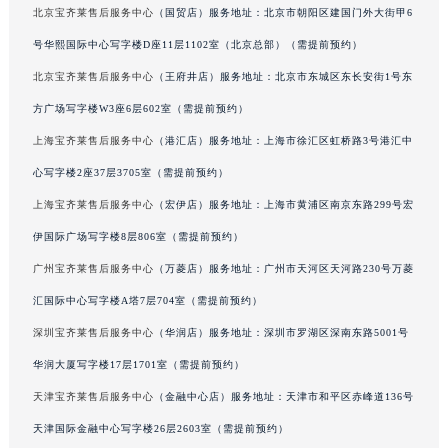
北京宝齐莱售后服务中心
（国贸店）服务地址：北京市朝阳区建国门外大街甲6
吉林省通化市东昌区环通乡江南大街宝齐莱售后服务中心（需提前预约）
号华熙国际中心写字楼D座11层1102室（北京总部）（需提前预约）
吉林省延边市延吉市解放路宝齐莱售后服务中心（需提前预约）
辽宁省鞍山市铁东区站前街宝齐莱售后服务中心（需提前预约）
北京宝齐莱售后服务中心
（王府井店）服务地址：北京市东城区东长安街1号东
辽宁省本溪市平山区胜利路宝齐莱售后服务中心（需提前预约）
方广场写字楼W3座6层602室（需提前预约）
辽宁省朝阳市双塔区新华路宝齐莱售后服务中心（需提前预约）
上海宝齐莱售后服务中心
（港汇店）服务地址：上海市徐汇区虹桥路3号港汇中
辽宁省丹东市振兴区七经街宝齐莱售后服务中心（需提前预约）
心写字楼2座37层3705室（需提前预约）
辽宁省抚顺市新抚区东一路宝齐莱售后服务中心（需提前预约）
上海宝齐莱售后服务中心
（宏伊店）服务地址：上海市黄浦区南京东路299号宏
辽宁省阜新市海州区解放大街宝齐莱售后服务中心（需提前预约）
伊国际广场写字楼8层806室（需提前预约）
辽宁省葫芦岛市连山区中央路宝齐莱售后服务中心（需提前预约）
广州宝齐莱售后服务中心
（万菱店）服务地址：广州市天河区天河路230号万菱
辽宁省锦州市古塔区中央大街宝齐莱售后服务中心（需提前预约）
辽宁省辽阳市白塔区新运大街宝齐莱售后服务中心（需提前预约）
汇国际中心写字楼A塔7层704室（需提前预约）
辽宁省盘锦市兴隆台区石油大街宝齐莱售后服务中心（需提前预约）
深圳宝齐莱售后服务中心
（华润店）服务地址：深圳市罗湖区深南东路5001号
辽宁省铁岭市银州区南马路宝齐莱售后服务中心（需提前预约）
华润大厦写字楼17层1701室（需提前预约）
辽宁省营口市站前区市府路与渤海大街交叉口宝齐莱售后服务中心（需提前预约）
天津宝齐莱售后服务中心
（金融中心店）服务地址：天津市和平区赤峰道136号
辽宁省沈阳市沈河区中街路137号亨得利名表维修授权店1楼宝齐莱售后服务中心（需提前预约）
天津国际金融中心写字楼26层2603室（需提前预约）
辽宁省沈阳市沈河区中街路83号亨得利名表维修授权店1楼宝齐莱售后服务中心（需提前预约）