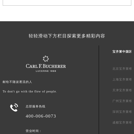
澳门省路氹城市金光大道宝齐莱售后服务中心（需提前预约）
澳门特别行政区望德堂区塔石广场宝齐莱售后服务中心（需提前预约）
福建省福州市鼓楼区五四路128-1号恒力城写字楼15层03室宝齐莱售后服务中心（需提前预约）
福建省厦门市思明区湖滨东路95号万象城华润大厦B座11层1104室宝齐莱售后服务中心（需提前预约）
轻轻滑动下方栏目探索更多精彩内容
广东省潮州市潮安区新风路与潮汕路交汇处宝齐莱售后服务中心（需提前预约）
广东省广州市天河区天河路230号万菱汇国际中心A塔7层704室宝齐莱售后服务中心（需提前预约）
宝齐莱中国区
广东省广州市越秀区环市东路371-375号世界贸易中心大厦南塔15层1507室宝齐莱售后服务中心（需提前预约）
广东省河源市源城区越王大道宝齐莱售后服务中心（需提前预约）
北京宝齐莱维
广东省惠州市惠城区江北文昌一路7号华贸大厦1座30层3005室宝齐莱售后服务中心（需提前预约）
上海宝齐莱维
广东省江门市蓬江区广场西路宝齐莱售后服务中心（需提前预约）
献给不随波逐流的人
广东省揭阳市榕城进贤门步行街宝齐莱售后服务中心（需提前预约）
天津宝齐莱维
To don't go with the flow of people.
广东省茂名市电白区水东街道迎宾大道宝齐莱售后服务中心（需提前预约）
广州宝齐莱维

广东省梅州市梅江区金燕大道宝齐莱售后服务中心（需提前预约）
总部服务热线
深圳宝齐莱维
广东省清远市清城区湖西路宝齐莱售后服务中心（需提前预约）
400-006-0073
成都宝齐莱维
广东省汕头市龙湖区长平路宝齐莱售后服务中心（需提前预约）
营业时间：
广东省汕尾市城区香洲街道园林社区翠园街宝齐莱售后服务中心（需提前预约）