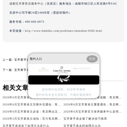
成都宝齐莱售后服务中心
（东原店）服务地址：成都市锦江区人民东路6号SAC
北京市朝阳区建国门外大街甲6号华熙国际中心D座11层1102室宝齐莱售后服务中心（北京总部）（需提前预约）
东原中心写字楼24层2406B室（需提前预约）
北京市东城区东长安街1号王府井东方广场W3座6层602室宝齐莱售后服务中心（需提前预约）
河北省保定市竞秀区朝阳北大街北国先天下宝齐莱售后服务中心（需提前预约）
服务专线：
400-006-0073
内蒙古自治区阿拉善盟市左旗土尔扈特大街宝齐莱售后服务中心（需提前预约）
本页链接：
http://www.bdmbkz.com/problems/shenzhen/4560.html
内蒙古自治区巴彦淖尔市临河区新华街宝齐莱售后服务中心（需提前预约）
内蒙古自治区包头市青山区幸福路甲3号王府井百货名表维修宝齐莱售后服务中心（需提前预约）
内蒙古自治区赤峰市红山区哈达街宝齐莱售后服务中心（需提前预约）
预约入口
关闭
上一篇:
宝齐莱手表进水了处理技巧推荐
内蒙古自治区鄂尔多斯市东胜区伊金霍洛街宝齐莱售后服务中心（需提前预约）
内蒙古自治区呼伦贝尔市海拉尔区中央街宝齐莱售后服务中心（需提前预约）
下一篇:
宝齐莱手表表壳有划痕解决技巧深度解析
内蒙古自治区通辽市科尔沁区明仁大街宝齐莱售后服务中心（需提前预约）
立即预约
内蒙古自治区乌海市海勃湾区人民南路宝齐莱售后服务中心（需提前预约）
相关文章
提前预约免排队，到店即享服务
内蒙古自治区乌兰察布市集宁区恩和大街宝齐莱售后服务中心（需提前预约）
预约时间有变无需取消，可随时重新预约
2026年6月宝齐莱表友必备补充修订最终信息：售后网点搬迁及新开
2026年6月宝齐莱表主重要提醒：售后网点搬迁与新增
内蒙古自治区锡林郭勒盟市锡林浩特市光明街与额尔敦路交叉口宝齐莱售后服务中心（需提前预约）
2026年6月宝齐莱表主完整补充通知：售后网点迁址及新开业
2026年6月宝齐莱表主重要通告：售后网点搬迁与新增
内蒙古自治区兴安盟市乌兰浩特市兴安大街宝齐莱售后服务中心（需提前预约）
2026年6月宝齐莱表主必读：售后网点迁移与新开业
2026年6月宝齐莱官方保养服务中心及维修点迁移新设补充公告
山西省大同市平城区迎宾街宝齐莱售后服务中心（需提前预约）
2026年5月宝齐莱表主须知：官方售后网点迁址及新开
宝齐莱手表走慢了解决技巧推荐
山西省晋城市城区黄华街宝齐莱售后服务中心（需提前预约）
宝齐莱手表进灰了处理方法是什么
宝齐莱手表走时故障怎么办