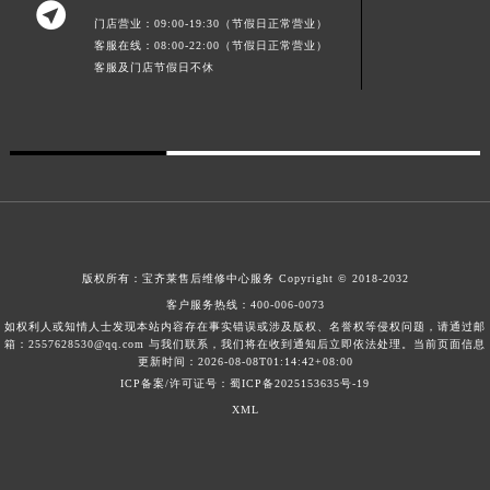

广东省韶关市武江区芙蓉新区与老城中心交汇处宝齐莱售后服务中心（需提前预约）
门店营业：09:00-19:30（节假日正常营业）
客服在线：08:00-22:00（节假日正常营业）
广东省深圳市罗湖区深南东路5001号华润大厦17层1701室宝齐莱售后服务中心（需提前预约）
客服及门店节假日不休
广东省阳江市江城区东风一路宝齐莱售后服务中心（需提前预约）
广东省云浮市云城区金山路宝齐莱售后服务中心（需提前预约）
广东省湛江市赤坎区观海北路宝齐莱售后服务中心（需提前预约）
广东省肇庆市端州区信安大道与砚都大道交汇处宝齐莱售后服务中心（需提前预约）
广西壮族自治区百色市右江区中山二路宝齐莱售后服务中心（需提前预约）
广西壮族自治区北海市海城区北京路宝齐莱售后服务中心（需提前预约）
广西壮族自治区崇左市江州区石景林街道友谊大道与丽川路交汇处宝齐莱售后服务中心（需提前预约）
版权所有：
宝齐莱售后维修中心服务
Copyright © 2018-2032
广西壮族自治区防城港市港口区金花茶大道宝齐莱售后服务中心（需提前预约）
客户服务热线：
400-006-0073
如权利人或知情人士发现本站内容存在事实错误或涉及版权、名誉权等侵权问题，请通过邮
广西壮族自治区贵港市港北区港城街道布山大道与仙衣路交叉口宝齐莱售后服务中心（需提前预约）
箱：2557628530@qq.com 与我们联系，我们将在收到通知后立即依法处理。当前页面信息
广西壮族自治区桂林市秀峰区红岭路宝齐莱售后服务中心（需提前预约）
更新时间：2026-08-08T01:14:42+08:00
ICP备案/许可证号：蜀ICP备2025153635号-19
广西壮族自治区河池市金城江区金城江街道朝阳路宝齐莱售后服务中心（需提前预约）
XML
广西壮族自治区贺州市八步区城东街道灵峰南路宝齐莱售后服务中心（需提前预约）
广西壮族自治区来宾市兴宾区桂中大道宝齐莱售后服务中心（需提前预约）
广西壮族自治区柳州市城中区中山中路宝齐莱售后服务中心（需提前预约）