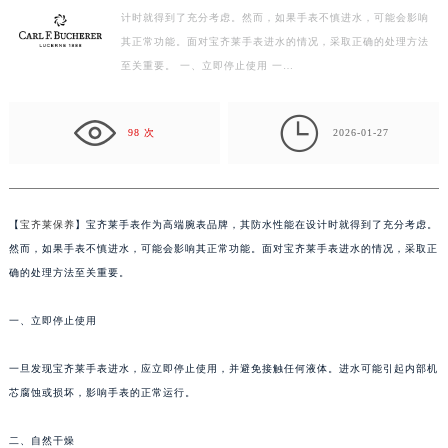
计时就得到了充分考虑。然而，如果手表不慎进水，可能会影响
宁波市江北区大闸南路500号来福士广场办公楼20层2009室（需提前预约）
其正常功能。面对宝齐莱手表进水的情况，采取正确的处理方法
杭州市上城区钱江路1366号华润大厦写字楼A座5层503-5室（需提前预约）
至关重要。 一、立即停止使用 一…
金华市金东区东市南街777号金华万达广场写字楼4号楼22层2209室（需提前预约）
绍兴市越城区胜利东路379号世茂天际中心写字楼8层805室（需提前预约）

嘉兴市南湖区广益路705号嘉兴世界贸易中心写字楼A座13层1304室（需提前预约）
98 次
2026-01-27
南昌市红谷滩新区红谷中大道998号绿地双子塔（中央广场）A1座办公楼14层07室（需提前预约）
济南市历下区经十路11111号华润中心写字楼（万象城）15层1508室（需提前预约）
广州市天河区天河路230号万菱汇国际中心写字楼A塔7层704室（需提前预约）
【
宝齐莱保养
】宝齐莱手表作为高端腕表品牌，其防水性能在设计时就得到了充分考虑。
广州市越秀区环市东路371-375号世界贸易中心大厦南塔写字楼15层07室（需提前预约）
然而，如果手表不慎进水，可能会影响其正常功能。面对宝齐莱手表进水的情况，采取正
深圳市罗湖区深南东路5001号华润大厦写字楼17层1701室（需提前预约）
确的处理方法至关重要。
惠州市惠城区江北文昌一路7号华贸大厦写字楼1座30层05室（需提前预约）
一、立即停止使用
厦门市思明区湖滨东路95号华润大厦写字楼B座11层1104室（需提前预约）
福州市鼓楼区五四路128-1号恒力城写字楼15层03室（需提前预约）
一旦发现宝齐莱手表进水，应立即停止使用，并避免接触任何液体。进水可能引起内部机
成都市锦江区人民东路6号SAC东原中心写字楼24层2406B室（需提前预约）
芯腐蚀或损坏，影响手表的正常运行。
重庆市江北区观音桥步行街2号融恒时代广场写字楼9层902室（需提前预约）
长沙市芙蓉区定王台街道建湘路393号世茂环球金融中心写字楼（芙蓉广场）10层13室（需提前预约）
二、自然干燥