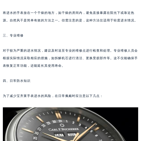
郑州市二七区铭功路10号华润大厦写字楼29层2905室（需提前预约）
将进水的手表放在一个干燥的地方，如干燥的房间内，避免直接暴露在阳光下或靠近热
太原市迎泽区解放路15号亨得利名表服务中心（品牌授权店）3层整层（需提前预约）
源。自然风干是简单有效的方法之一。但需注意的是，这种方法仅适用于轻度进水情况。
沈阳市沈河区中街路137号亨得利名表服务中心（品牌授权店）1层整层（需提前预约）
沈阳市沈河区中街路83号亨得利名表服务中心（品牌授权店）1层整层（需提前预约）
三、专业维修
乌鲁木齐市天山区红山路26号时代广场（CCMALL）C座17层17-B（需提前预约）
温州市鹿城区锦绣路1067号置信广场10层1015室（需提前预约）
对于较为严重的进水情况，建议及时送至专业的维修点进行检查和处理。专业维修人员会
根据实际情况采取相应的措施，如拆解机芯进行清洁、更换受损部件等。这不仅能确保手
哈尔滨市道里区友谊西路600号富力中心T2座写字楼29层03室（需提前预约）
表恢复正常功能，还能延长其使用寿命。
大连市中山区人民路15号国际金融大厦7层G室（需提前预约）
佛山市禅城区季华五路57号万科金融中心C座12层1205室（需提前预约）
四、日常防水知识
东莞市东城街道鸿福东路1号民盈国贸中心T1写字楼9层907室（需提前预约）
无锡市梁溪区人民中路139号恒隆广场写字楼1座11层1104室（需提前预约）
为了减少宝齐莱手表进水的风险，在日常佩戴时应注意以下几点：
南通市崇川区工农路57号圆融广场写字楼16层1603室（需提前预约）
苏州市苏州工业园区星港街199号苏州中心办公楼C座22层08室（需提前预约）
武汉市江汉区解放大道686号世界贸易大厦38层09室（需提前预约）
南宁市青秀区金湖路59号地王大厦12楼1224室（需提前预约）
合肥市蜀山区潜山路111号万象城华润大厦B座12楼03室（需提前预约）