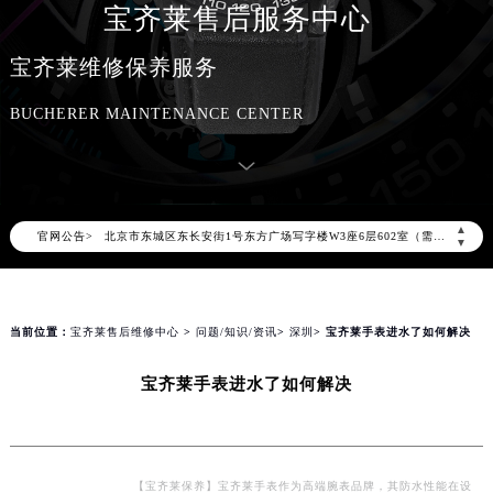
宝齐莱售后服务中心
2026年8月宝齐莱中国区售后服务网络优化升级公告
宝齐莱维修保养服务
2026年8月宝齐莱全国官方售后客户服务热线：400-006-0073
BUCHERER MAINTENANCE CENTER
宝齐莱官方全国统一服务热线400-006-0073，服务覆盖中国大陆、香港、澳门、台湾全部区域（非大陆需加拨“+86”）
2026年8月宝齐莱售后服务中心最新网点地址：
北京市朝阳区建国门外大街甲6号华熙国际中心写字楼D座11层1102室（北京总部）（需提前预约）
北京市东城区东长安街1号东方广场写字楼W3座6层602室（需提前预约）
▲
官网公告>
天津市和平区赤峰道136号天津国际金融中心写字楼26层2603室（需提前预约）
▼
上海市徐汇区虹桥路3号港汇中心写字楼2座37层3705室（需提前预约）
上海市黄浦区南京东路299号宏伊国际广场写字楼8层806室（需提前预约）
南京市秦淮区中山南路1号（新街口）南京中心写字楼22层C1-1室（需提前预约）
当前位置：
宝齐莱售后维修中心
>
问题/知识/资讯
>
深圳
> 宝齐莱手表进水了如何解决
常州市新北区龙锦路1590号现代传媒中心写字楼5号楼10层1008室（需提前预约）
宝齐莱手表进水了如何解决
徐州市鼓楼区淮海东路29号苏宁广场IFC国际金融中心写字楼35层3508室（需提前预约）
扬州市邗江区国展路29号星耀天地写字楼1号楼18层1803室（需提前预约）
盐城市盐都区世纪大道5号盐城金融城写字楼1号楼16层1604室（需提前预约）
泰州市海陵区永定东路399号置地商务中心东塔写字楼（华润万象城）17层1706室（需提前预约）
【宝齐莱保养】宝齐莱手表作为高端腕表品牌，其防水性能在设