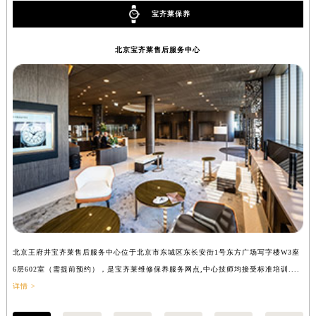
宝齐莱保养
北京宝齐莱售后服务中心
北京王府井宝齐莱售后服务中心位于北京市东城区东长安街1号东方广场写字楼W3座
上
6层602室（需提前预约），是宝齐莱维修保养服务网点,中心技师均接受标准培训....
8
详情 >
提