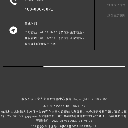

深圳宝齐莱维
400-006-0073
成都宝齐莱维
营业时间：

门店营业：09:00-19:30（节假日正常营业）
客服在线：08:00-22:00（节假日正常营业）
客服及门店节假日不休
版权所有：
宝齐莱售后维修中心服务
Copyright © 2018-2032
客户服务热线：
400-006-0073
如权利人或知情人士发现本站内容存在事实错误或涉及版权、名誉权等侵权问题，请通过邮
箱：2557628530@qq.com 与我们联系，我们将在收到通知后立即依法处理。当前页面信息
更新时间：2026-08-09T00:21:38+08:00
ICP备案/许可证号：蜀ICP备2025153635号-19