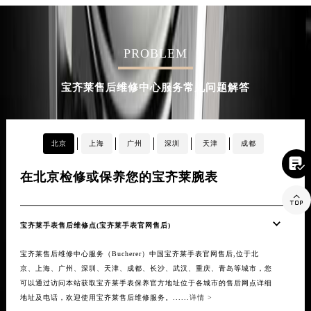
PROBLEM
宝齐莱售后维修中心服务常见问题解答
北京
上海
广州
深圳
天津
成都

在北京检修或保养您的宝齐莱腕表
在

宝齐莱手表售后维修点(宝齐莱手表官网售后)
20
宝齐莱售后维修中心服务（Bucherer）中国宝齐莱手表官网售后,位于北
【宝
京、上海、广州、深圳、天津、成都、长沙、武汉、重庆、青岛等城市，您
项目
可以通过访问本站获取宝齐莱手表保养官方地址位于各城市的售后网点详细
容、
地址及电话，欢迎使用宝齐莱售后维修服务。......
详情 >
的官