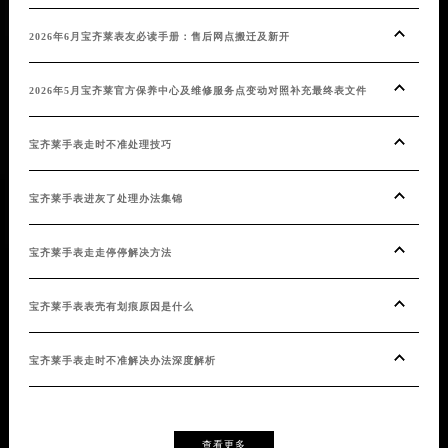
东长安
2026年6月宝齐莱表友必读手册：售后网点搬迁及新开
20
2026年5月宝齐莱官方保养中心及维修服务点变动对照补充最终表文件
20
宝齐莱手表走时不准处理技巧
发布
宝齐莱手表进灰了处理办法集锦
20
宝齐莱手表走走停停解决方法
20
宝齐莱手表表壳有划痕原因是什么
20
宝齐莱手表走时不准解决办法深度解析
20
20
查看更多