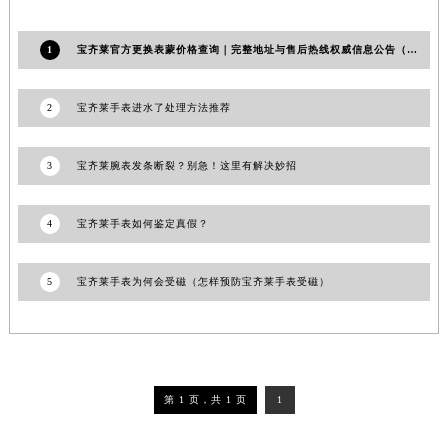
1
宝齐莱官方更换表蒙价格查询｜完整地址与售后热线权威信息公告（2026年7月最新）
2
宝齐莱手表进水了处理方法推荐
3
宝齐莱腕表发条断裂？别急！这里有解决妙招
4
宝齐莱手表如何鉴定真假？
5
宝齐莱手表为何会受磁（怎样预防宝齐莱手表受磁）
第 1 页，共 1 页
1