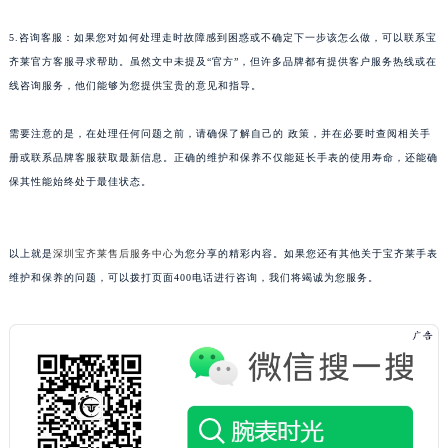
青岛市南区山东路6号华润大厦B座22层04室（需提前预约）
5.咨询客服：如果您对如何处理走时故障感到困惑或不确定下一步该怎么做，可以联系宝
烟台市芝罘区胜利路139号万达金融中心A座907室（需提前预约）
齐莱官方客服寻求帮助。虽然文中未提及“官方”，但许多品牌都有提供客户服务热线或在
长春市朝阳区西安大路727号中银大厦A座(旺进大厦)18层09室（需提前预约）
线咨询服务，他们能够为您提供宝贵的意见和指导。
贵阳市南明区都司高架桥路33号亨特国际金融中心14楼14D（需提前预约）
昆明市盘龙区北京路928号同德昆明广场写字楼10层06室（需提前预约）
需要注意的是，在处理任何问题之前，请确保了解自己的 政策，并在必要时查阅相关手
册或联系品牌客服获取最新信息。正确的维护和保养不仅能延长手表的使用寿命，还能确
石家庄市长安区中山东路39号勒泰中心写字楼B座13层07室（需提前预约）
保其性能始终处于最佳状态。
西安市碑林区南关正街88号华侨城长安国际中心E座6楼10室（需提前预约）
海口市龙华区金贸东路5号海口华润大厦B座17层1707室（需提前预约）
唐山市路南区新华东道100号万达广场写字楼A座10层1002室（需提前预约）
以上就是
深圳宝齐莱售后服务中心
为您分享的精彩内容。如果您还有其他关于宝齐莱手表
台州市椒江区东海大道1800号腾达中心东1幢20楼2002室（需提前预约）
维护和保养的问题，可以拨打页面400电话进行咨询，我们将竭诚为您服务。
内蒙古自治区呼和浩特市玉泉区大学西街70号华润万象城写字楼（鄂尔多斯大厦）23层2326室（需提前预约）
甘肃省兰州市七里河区西津西路16号兰州中心写字楼21层2102室（需提前预约）
重庆市解放碑渝中区民权路28号英利国际金融中心写字楼20层01室（需提前预约）
黑龙江省大庆市萨尔图区会战大街宝齐莱售后服务中心（需提前预约）
黑龙江省鹤岗市向阳区红军路宝齐莱售后服务中心（需提前预约）
黑龙江省黑河市爱辉区中央街宝齐莱售后服务中心（需提前预约）