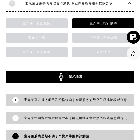
9
北京宝齐莱手表修理咨询热线 专业保养维修服务权威公示（2026年7月最新）
江西省新余市渝水区北湖西路宝齐莱售后服务中心（需提前预约）
江西省宜春市袁州区中山中路宝齐莱售后服务中心（需提前预约）
宝齐莱，表盘更换
宝齐莱，指针故障
江西省鹰潭市月湖区胜利东路宝齐莱售后服务中心（需提前预约）
山东省德州市德城区东风中路宝齐莱售后服务中心（需提前预约）

宝齐莱售后
宝齐莱，手表故障
山东省东营市东营区济南路宝齐莱售后服务中心（需提前预约）
山东省济南市历下区经十路11111号华润中心写字楼（万象城）15层1508室宝齐莱售后服务中心（需提前预约）

宝齐莱，表壳生锈
表盘清理
山东省济宁市任城区太白楼路宝齐莱售后服务中心（需提前预约）
山东省莱芜市文化南路8号银座商城名表维修一楼名表维修宝齐莱售后服务中心（需提前预约）
山东省临沂市兰山区解放路宝齐莱售后服务中心（需提前预约）
随机推荐
山东省日照市东港区烟台路宝齐莱售后服务中心（需提前预约）
山东省泰安市泰山区财源街道泰山大街宝齐莱售后服务中心（需提前预约）
1
宝齐莱官方服务项目及价格查询｜全新服务热线及门店地址权威信息通知（2026年7月最新）
山东省威海市环翠区新威海路89号振华商厦一楼名表维修宝齐莱售后服务中心（需提前预约）
山东省潍坊市奎文区东风东街宝齐莱售后服务中心（需提前预约）
2
宝齐莱中国官方售后服务中心｜网点地址及官方热线权威信息通告（2026年6月最新）
山东省枣庄市滕州市北辛路与善国路交叉口宝齐莱售后服务中心（需提前预约）
山东省淄博市张店区金晶大道宝齐莱售后服务中心（需提前预约）
3
宝齐莱腕表星期不动了？快来掌握解决妙招
上海市黄浦区南京东路299号宏伊国际广场写字楼8层806室宝齐莱售后服务中心（需提前预约）