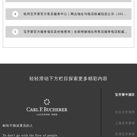
上海市徐汇区虹桥路3号港汇中心2座37层3705室宝齐莱售后服务中心（需提前预约）
4
杭州宝齐莱官方售后服务中心｜网点地址与电话权威信息公示（2026年6月最新）
浙江省杭州市上城区钱江路1366号华润大厦A座5层503-5室宝齐莱售后服务中心（需提前预约）
浙江省湖州市吴兴区劳动路宝齐莱售后服务中心（需提前预约）
浙江省嘉兴市南湖区广益路705号嘉兴世界贸易中心A座13层1304室宝齐莱售后服务中心（需提前预约）
5
宝齐莱官方服务项目及价格查询｜全新维修地址和售后服务电话权威信息通告（2026年7月最新）
浙江省金华市金东区东市南街777号金华万达广场4号楼22楼2209室宝齐莱售后服务中心（需提前预约）
浙江省丽水市莲都区解放街宝齐莱售后服务中心（需提前预约）
浙江省宁波市江北区大闸南路500号来福士广场办公楼20层2009室宝齐莱售后服务中心（需提前预约）
浙江省衢州市柯城区上街宝齐莱售后服务中心（需提前预约）
浙江省绍兴市越城区胜利东路379号世茂天际中心写字楼8层805室宝齐莱售后服务中心（需提前预约）
轻轻滑动下方栏目探索更多精彩内容
浙江省舟山市定海区解放东路宝齐莱售后服务中心（需提前预约）
澳门特别行政区大堂区议事亭前地（新马路）宝齐莱售后服务中心（需提前预约）
宝齐莱中国区
澳门特别行政区风顺堂区南湾大马路宝齐莱售后服务中心（需提前预约）
澳门特别行政区花地玛堂区关闸广场宝齐莱售后服务中心（需提前预约）
北京宝齐莱维
澳门特别行政区花王堂区大三巴商圈宝齐莱售后服务中心（需提前预约）
上海宝齐莱维
献给不随波逐流的人
澳门特别行政区嘉模堂区官也街宝齐莱售后服务中心（需提前预约）
天津宝齐莱维
澳门省路氹城市金光大道宝齐莱售后服务中心（需提前预约）
To don't go with the flow of people.