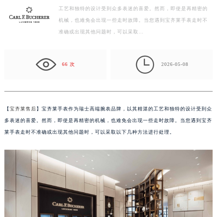
工艺和独特的设计受到众多表迷的喜爱。然而，即使是再精密的
杭州市上城区钱江路1366号华润大厦写字楼A座5层503-5室（需提前预约）
机械，也难免会出现一些走时故障。当您遇到宝齐莱手表走时不
金华市金东区东市南街777号金华万达广场写字楼4号楼22层2209室（需提前预约）
准确或出现其他问题时，可以采取…
绍兴市越城区胜利东路379号世茂天际中心写字楼8层805室（需提前预约）
嘉兴市南湖区广益路705号嘉兴世界贸易中心写字楼A座13层1304室（需提前预约）

南昌市红谷滩新区红谷中大道998号绿地双子塔（中央广场）A1座办公楼14层07室（需提前预约）
66 次
2026-05-08
济南市历下区经十路11111号华润中心写字楼（万象城）15层1508室（需提前预约）
广州市天河区天河路230号万菱汇国际中心写字楼A塔7层704室（需提前预约）
广州市越秀区环市东路371-375号世界贸易中心大厦南塔写字楼15层07室（需提前预约）
【
宝齐莱售后
】宝齐莱手表作为瑞士高端腕表品牌，以其精湛的工艺和独特的设计受到众
深圳市罗湖区深南东路5001号华润大厦写字楼17层1701室（需提前预约）
多表迷的喜爱。然而，即使是再精密的机械，也难免会出现一些走时故障。当您遇到宝齐
惠州市惠城区江北文昌一路7号华贸大厦写字楼1座30层05室（需提前预约）
莱手表走时不准确或出现其他问题时，可以采取以下几种方法进行处理。
厦门市思明区湖滨东路95号华润大厦写字楼B座11层1104室（需提前预约）
福州市鼓楼区五四路128-1号恒力城写字楼15层03室（需提前预约）
成都市锦江区人民东路6号SAC东原中心写字楼24层2406B室（需提前预约）
重庆市江北区观音桥步行街2号融恒时代广场写字楼9层902室（需提前预约）
长沙市芙蓉区定王台街道建湘路393号世茂环球金融中心写字楼（芙蓉广场）10层13室（需提前预约）
郑州市二七区铭功路10号华润大厦写字楼29层2905室（需提前预约）