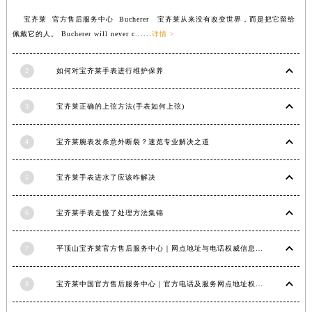
江苏省连云港市海州区通灌北路宝齐莱售后服务中心（需提前预约）
宝齐莱 官方售后服务中心 Bucherer 宝齐莱从来没有改变世界，而是把它留给
江苏省南京市秦淮区中山南路1号南京中心22层22-C1-C3室宝齐莱售后服务中心（需提前预约）
佩戴它的人。 Bucherer will never c......
详情 >
江苏省宿迁市宿城区西湖路宝齐莱售后服务中心（需提前预约）
2
如何对宝齐莱手表进行维护保养
江苏省泰州市海陵区永定东路399号置地商务中心东塔（华润万象城）17层1706室宝齐莱售后服务中心（需提前预约）
江苏省徐州市鼓楼区淮海东路29号苏宁广场IFC国际金融中心35层3508室宝齐莱售后服务中心（需提前预约）
3
宝齐莱正确的上弦方法(手表如何上弦)
江苏省盐城市盐都区世纪大道5号盐城金融城写字楼1号楼16层1604室宝齐莱售后服务中心（需提前预约）
江苏省扬州市邗江区国展路29号星耀天地写字楼1号楼18层1803室宝齐莱售后服务中心（需提前预约）
4
宝齐莱腕表发条意外断裂？速览专业解决之道
江苏省镇江市京口区中山东路宝齐莱售后服务中心（需提前预约）
江西省抚州市临川区赣东大道宝齐莱售后服务中心（需提前预约）
5
宝齐莱手表进水了应该咋解决
江西省赣州市章贡区文清路宝齐莱售后服务中心（需提前预约）
江西省吉安市吉州区井冈山大道宝齐莱售后服务中心（需提前预约）
6
宝齐莱手表走慢了处理方法集锦
江西省景德镇市珠山区珠山中路宝齐莱售后服务中心（需提前预约）
江西省九江市浔阳区浔阳路宝齐莱售后服务中心（需提前预约）
7
平顶山宝齐莱官方售后服务中心｜网点地址与电话权威信息公示（2026年6月最新）
江西省南昌市红谷滩新区红谷中大道998号绿地双子塔（中央广场）A1座办公楼14层1407室宝齐莱售后服务中心（需提前预约）
8
宝齐莱中国官方售后服务中心｜官方电话及服务网点地址权威信息通知（2026年6月最新）
江西省萍乡市安源区萍安北大道与康庄路交叉口宝齐莱售后服务中心（需提前预约）
江西省上饶市信州区滨江西路宝齐莱售后服务中心（需提前预约）