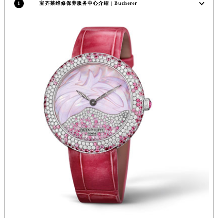
1
宝齐莱维修保养服务中心介绍 | Bucherer
安徽省淮南市田家庵区国庆中路宝齐莱售后服务中心（需提前预约）
安徽省黄山市屯溪区黄山西路宝齐莱售后服务中心（需提前预约）
安徽省六安市金安区解放中路宝齐莱售后服务中心（需提前预约）
安徽省马鞍山市雨山区湖南西路宝齐莱售后服务中心（需提前预约）
安徽省宿州市埇桥区人民中路宝齐莱售后服务中心（需提前预约）
安徽省铜陵市铜官区石城大道宝齐莱售后服务中心（需提前预约）
安徽省芜湖市镜湖区中山路步行街宝齐莱售后服务中心（需提前预约）
安徽省宣城市宣州区叠嶂西路宝齐莱售后服务中心（需提前预约）
福建省龙岩市新罗区九一南路宝齐莱售后服务中心（需提前预约）
福建省南平市建阳区人民西路宝齐莱售后服务中心（需提前预约）
福建省宁德市蕉城区天湖东路宝齐莱售后服务中心（需提前预约）
福建省莆田市城厢区霞林街道荔华东大道宝齐莱售后服务中心（需提前预约）
福建省三明市三元区东乾二路宝齐莱售后服务中心（需提前预约）
福建省漳州市龙文区步港路宝齐莱售后服务中心（需提前预约）
江苏省常州市新北区龙锦路1590号现代传媒中心5号楼10层1008室宝齐莱售后服务中心（需提前预约）
江苏省淮安市清江浦区淮海北路宝齐莱售后服务中心（需提前预约）