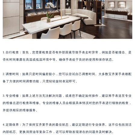
太原市迎泽区解放路15号亨得利名表服务中心（品牌授权店）3层整层（需提前预约）
沈阳市沈河区中街路137号亨得利名表服务中心（品牌授权店）1层整层（需提前预约）
沈阳市沈河区中街路83号亨得利名表服务中心（品牌授权店）1层整层（需提前预约）
乌鲁木齐市天山区红山路26号时代广场（CCMALL）C座17层17-B（需提前预约）
温州市鹿城区锦绣路1067号置信广场10层1015室（需提前预约）
哈尔滨市道里区友谊西路600号富力中心T2座写字楼29层03室（需提前预约）
1.自行检查：首先，您需要检查是否有外部因素导致手表走时异常，例如是否被撞击、是
大连市中山区人民路15号国际金融大厦7层G室（需提前预约）
否长时间暴露在高温或低温环境中等。确保手表处于良好的使用和保存状态。
佛山市禅城区季华五路57号万科金融中心C座12层1205室（需提前预约）
东莞市东城街道鸿福东路1号民盈国贸中心T1写字楼9层907室（需提前预约）
2.调整时间：如果只是时间偏差较小，您可以尝试自己调整时间。大多数宝齐莱手表都配
备了方便的时间调整功能，只需轻轻旋转表冠即可。
无锡市梁溪区人民中路139号恒隆广场写字楼1座11层1104室（需提前预约）
南通市崇川区工农路57号圆融广场写字楼16层1603室（需提前预约）
3.专业维修：如果上述方法无法解决问题，或者您不确定如何操作，建议将手表送至专业
苏州市苏州工业园区星港街199号苏州中心办公楼C座22层08室（需提前预约）
的维修点进行检查和维修。专业的维修人员会根据具体情况对您的手表进行细致的检查，
武汉市江汉区解放大道686号世界贸易大厦38层09室（需提前预约）
并提供相应的维修服务。
南宁市青秀区金湖路59号地王大厦12楼1224室（需提前预约）
合肥市蜀山区潜山路111号万象城华润大厦B座12楼03室（需提前预约）
4.定期保养：为了保持宝齐莱手表的最佳状态，建议定期进行专业保养。这不仅包括清洁
内部机芯、更换润滑油等复杂工作，还可以帮助发现潜在的问题并及时解决。
泉州市丰泽区宝洲路729号浦西万达中心写字楼A座7楼709室（需提前预约）