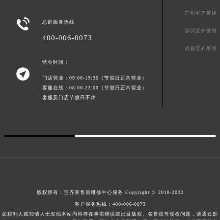
澳门特别行政区望德堂区塔石广场宝齐莱售后服务中心（需提前预约）
广州宝齐莱维

总部服务热线
福建省福州市鼓楼区五四路128-1号恒力城写字楼15层03室宝齐莱售后服务中心（需提前预约）
深圳宝齐莱维
400-006-0073
福建省厦门市思明区湖滨东路95号万象城华润大厦B座11层1104室宝齐莱售后服务中心（需提前预约）
成都宝齐莱维
广东省潮州市潮安区新风路与潮汕路交汇处宝齐莱售后服务中心（需提前预约）
营业时间：
广东省广州市天河区天河路230号万菱汇国际中心A塔7层704室宝齐莱售后服务中心（需提前预约）

门店营业：09:00-19:30（节假日正常营业）
广东省广州市越秀区环市东路371-375号世界贸易中心大厦南塔15层1507室宝齐莱售后服务中心（需提前预约）
客服在线：08:00-22:00（节假日正常营业）
广东省河源市源城区越王大道宝齐莱售后服务中心（需提前预约）
客服及门店节假日不休
广东省惠州市惠城区江北文昌一路7号华贸大厦1座30层3005室宝齐莱售后服务中心（需提前预约）
广东省江门市蓬江区广场西路宝齐莱售后服务中心（需提前预约）
广东省揭阳市榕城进贤门步行街宝齐莱售后服务中心（需提前预约）
广东省茂名市电白区水东街道迎宾大道宝齐莱售后服务中心（需提前预约）
广东省梅州市梅江区金燕大道宝齐莱售后服务中心（需提前预约）
广东省清远市清城区湖西路宝齐莱售后服务中心（需提前预约）
广东省汕头市龙湖区长平路宝齐莱售后服务中心（需提前预约）
版权所有：
宝齐莱售后维修中心服务
Copyright © 2018-2032
广东省汕尾市城区香洲街道园林社区翠园街宝齐莱售后服务中心（需提前预约）
客户服务热线：
400-006-0073
如权利人或知情人士发现本站内容存在事实错误或涉及版权、名誉权等侵权问题，请通过邮
广东省韶关市武江区芙蓉新区与老城中心交汇处宝齐莱售后服务中心（需提前预约）