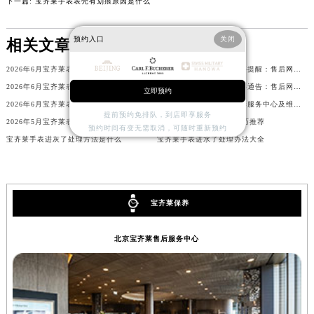
下一篇:
宝齐莱手表表壳有划痕原因是什么
北京市东城区东长安街1号王府井东方广场W3座6层602室宝齐莱售后服务中心（需提前预约）
河北省保定市竞秀区朝阳北大街北国先天下宝齐莱售后服务中心（需提前预约）
预约入口
关闭
相关文章
内蒙古自治区阿拉善盟市左旗土尔扈特大街宝齐莱售后服务中心（需提前预约）
2026年6月宝齐莱表友必备补充修订最终信息：售后网点搬迁及新开
2026年6月宝齐莱表主重要提醒：售后网点搬迁与新增
内蒙古自治区巴彦淖尔市临河区新华街宝齐莱售后服务中心（需提前预约）
2026年6月宝齐莱表主完整补充通知：售后网点迁址及新开业
2026年6月宝齐莱表主重要通告：售后网点搬迁与新增
立即预约
内蒙古自治区包头市青山区幸福路甲3号王府井百货名表维修宝齐莱售后服务中心（需提前预约）
2026年6月宝齐莱表主必读：售后网点迁移与新开业
2026年6月宝齐莱官方保养服务中心及维修点迁移新设补充公告
内蒙古自治区赤峰市红山区哈达街宝齐莱售后服务中心（需提前预约）
提前预约免排队，到店即享服务
2026年5月宝齐莱表主须知：官方售后网点迁址及新开
宝齐莱手表走慢了解决技巧推荐
预约时间有变无需取消，可随时重新预约
内蒙古自治区鄂尔多斯市东胜区伊金霍洛街宝齐莱售后服务中心（需提前预约）
宝齐莱手表进灰了处理方法是什么
宝齐莱手表进水了处理办法大全
内蒙古自治区呼伦贝尔市海拉尔区中央街宝齐莱售后服务中心（需提前预约）
内蒙古自治区通辽市科尔沁区明仁大街宝齐莱售后服务中心（需提前预约）
内蒙古自治区乌海市海勃湾区人民南路宝齐莱售后服务中心（需提前预约）
宝齐莱保养
内蒙古自治区乌兰察布市集宁区恩和大街宝齐莱售后服务中心（需提前预约）
内蒙古自治区锡林郭勒盟市锡林浩特市光明街与额尔敦路交叉口宝齐莱售后服务中心（需提前预约）
北京宝齐莱售后服务中心
内蒙古自治区兴安盟市乌兰浩特市兴安大街宝齐莱售后服务中心（需提前预约）
山西省大同市平城区迎宾街宝齐莱售后服务中心（需提前预约）
山西省晋城市城区黄华街宝齐莱售后服务中心（需提前预约）
山西省晋中市榆次区顺城街宝齐莱售后服务中心（需提前预约）