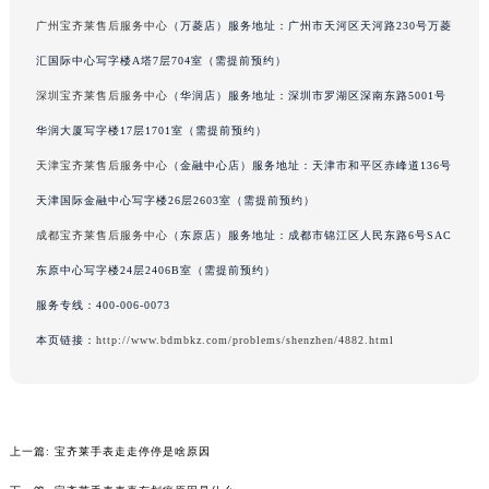
吉林省延边市延吉市解放路宝齐莱售后服务中心（需提前预约）
广州宝齐莱售后服务中心
（万菱店）服务地址：广州市天河区天河路230号万菱
辽宁省鞍山市铁东区站前街宝齐莱售后服务中心（需提前预约）
汇国际中心写字楼A塔7层704室（需提前预约）
辽宁省本溪市平山区胜利路宝齐莱售后服务中心（需提前预约）
深圳宝齐莱售后服务中心
（华润店）服务地址：深圳市罗湖区深南东路5001号
辽宁省朝阳市双塔区新华路宝齐莱售后服务中心（需提前预约）
华润大厦写字楼17层1701室（需提前预约）
辽宁省丹东市振兴区七经街宝齐莱售后服务中心（需提前预约）
天津宝齐莱售后服务中心
（金融中心店）服务地址：天津市和平区赤峰道136号
辽宁省抚顺市新抚区东一路宝齐莱售后服务中心（需提前预约）
天津国际金融中心写字楼26层2603室（需提前预约）
辽宁省阜新市海州区解放大街宝齐莱售后服务中心（需提前预约）
辽宁省葫芦岛市连山区中央路宝齐莱售后服务中心（需提前预约）
成都宝齐莱售后服务中心
（东原店）服务地址：成都市锦江区人民东路6号SAC
辽宁省锦州市古塔区中央大街宝齐莱售后服务中心（需提前预约）
东原中心写字楼24层2406B室（需提前预约）
辽宁省辽阳市白塔区新运大街宝齐莱售后服务中心（需提前预约）
服务专线：
400-006-0073
辽宁省盘锦市兴隆台区石油大街宝齐莱售后服务中心（需提前预约）
本页链接：
http://www.bdmbkz.com/problems/shenzhen/4882.html
辽宁省铁岭市银州区南马路宝齐莱售后服务中心（需提前预约）
辽宁省营口市站前区市府路与渤海大街交叉口宝齐莱售后服务中心（需提前预约）
辽宁省沈阳市沈河区中街路137号亨得利名表维修授权店1楼宝齐莱售后服务中心（需提前预约）
辽宁省沈阳市沈河区中街路83号亨得利名表维修授权店1楼宝齐莱售后服务中心（需提前预约）
上一篇:
宝齐莱手表走走停停是啥原因
北京市朝阳区建国门外大街甲6号华熙国际中心D座11层1102室宝齐莱售后服务中心（北京总部）（需提前预约）