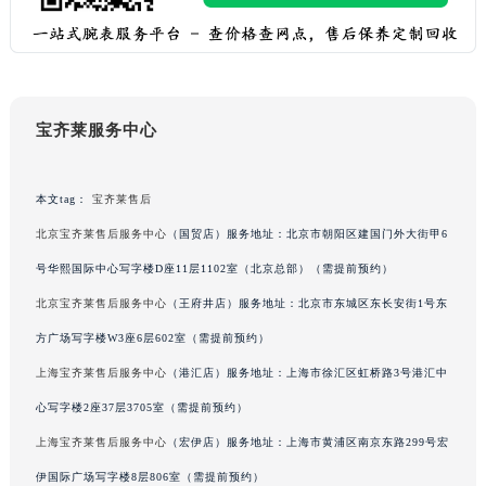
黑龙江省鸡西市鸡冠区红军路宝齐莱售后服务中心（需提前预约）
黑龙江省佳木斯市向阳区长安路宝齐莱售后服务中心（需提前预约）
黑龙江省牡丹江市东安区太平路宝齐莱售后服务中心（需提前预约）
黑龙江省七台河市桃山区大同街宝齐莱售后服务中心（需提前预约）
宝齐莱服务中心
黑龙江省齐齐哈尔市龙沙区龙华路宝齐莱售后服务中心（需提前预约）
黑龙江省双鸭山市尖山区新兴大街宝齐莱售后服务中心（需提前预约）
本文tag：
宝齐莱售后
黑龙江省绥化市北林区新华街与康庄路交叉口宝齐莱售后服务中心（需提前预约）
黑龙江省伊春市伊美区通河路宝齐莱售后服务中心（需提前预约）
北京宝齐莱售后服务中心
（国贸店）服务地址：北京市朝阳区建国门外大街甲6
吉林省白城市洮北区明仁南街宝齐莱售后服务中心（需提前预约）
号华熙国际中心写字楼D座11层1102室（北京总部）（需提前预约）
吉林省白山市浑江区浑江大街宝齐莱售后服务中心（需提前预约）
北京宝齐莱售后服务中心
（王府井店）服务地址：北京市东城区东长安街1号东
吉林省吉林市船营区河南街宝齐莱售后服务中心（需提前预约）
方广场写字楼W3座6层602室（需提前预约）
吉林省辽源市龙山区人民大街宝齐莱售后服务中心（需提前预约）
上海宝齐莱售后服务中心
（港汇店）服务地址：上海市徐汇区虹桥路3号港汇中
吉林省梅河口市新华街道梅河大街宝齐莱售后服务中心（需提前预约）
心写字楼2座37层3705室（需提前预约）
吉林省四平市铁东区紫气大路与南九经街交汇处宝齐莱售后服务中心（需提前预约）
上海宝齐莱售后服务中心
（宏伊店）服务地址：上海市黄浦区南京东路299号宏
吉林省松原市宁江区五环大街宝齐莱售后服务中心（需提前预约）
吉林省通化市东昌区环通乡江南大街宝齐莱售后服务中心（需提前预约）
伊国际广场写字楼8层806室（需提前预约）