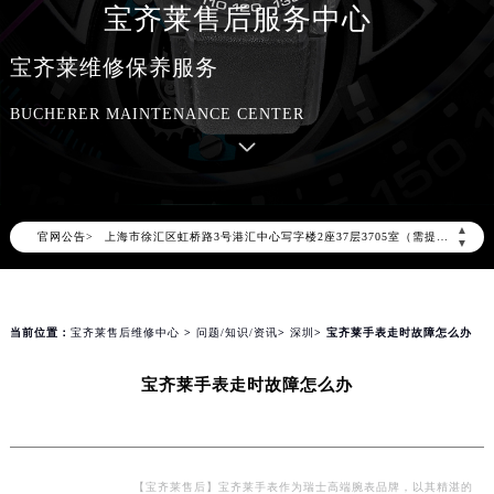
宝齐莱售后服务中心
2026年8月宝齐莱中国区售后服务网络优化升级公告
2026年8月宝齐莱全国官方售后客户服务热线：400-006-0073
宝齐莱维修保养服务
宝齐莱官方全国统一服务热线400-006-0073，服务覆盖中国大陆、香港、澳门、台湾全部区域（非大陆需加拨“+86”）
BUCHERER MAINTENANCE CENTER
2026年8月宝齐莱售后服务中心最新网点地址：
北京市朝阳区建国门外大街甲6号华熙国际中心写字楼D座11层1102室（北京总部）（需提前预约）
北京市东城区东长安街1号东方广场写字楼W3座6层602室（需提前预约）
天津市和平区赤峰道136号天津国际金融中心写字楼26层2603室（需提前预约）
▲
官网公告>
上海市徐汇区虹桥路3号港汇中心写字楼2座37层3705室（需提前预约）
▼
上海市黄浦区南京东路299号宏伊国际广场写字楼8层806室（需提前预约）
南京市秦淮区中山南路1号（新街口）南京中心写字楼22层C1-1室（需提前预约）
常州市新北区龙锦路1590号现代传媒中心写字楼5号楼10层1008室（需提前预约）
当前位置：
宝齐莱售后维修中心
>
问题/知识/资讯
>
深圳
> 宝齐莱手表走时故障怎么办
徐州市鼓楼区淮海东路29号苏宁广场IFC国际金融中心写字楼35层3508室（需提前预约）
宝齐莱手表走时故障怎么办
扬州市邗江区国展路29号星耀天地写字楼1号楼18层1803室（需提前预约）
盐城市盐都区世纪大道5号盐城金融城写字楼1号楼16层1604室（需提前预约）
泰州市海陵区永定东路399号置地商务中心东塔写字楼（华润万象城）17层1706室（需提前预约）
宁波市江北区大闸南路500号来福士广场办公楼20层2009室（需提前预约）
【宝齐莱售后】宝齐莱手表作为瑞士高端腕表品牌，以其精湛的