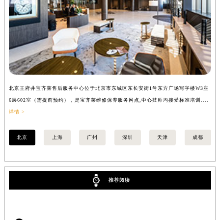
山西省临汾市尧都区解放路宝齐莱售后服务中心（需提前预约）
山西省吕梁市离石区永宁中路与建设街交叉口宝齐莱售后服务中心（需提前预约）
山西省朔州市朔城区怡西路与鄯阳西街交汇处宝齐莱售后服务中心（需提前预约）
山西省忻州市忻府区和平东街与七一南路交叉口宝齐莱售后服务中心（需提前预约）
山西省阳泉市郊区平阳东街与新城大道交叉口宝齐莱售后服务中心（需提前预约）
山西省运城市盐湖区河东街宝齐莱售后服务中心（需提前预约）
北京王府井宝齐莱售后服务中心位于北京市东城区东长安街1号东方广场写字楼W3座
上
山西省长治市潞州区英雄中路宝齐莱售后服务中心（需提前预约）
6层602室（需提前预约），是宝齐莱维修保养服务网点,中心技师均接受标准培训....
8
山西省太原市迎泽区迎泽街道解放路15号亨得利名表维修授权店3楼宝齐莱售后服务中心（需提前预约）
详情 >
提
天津市和平区赤峰道136号天津国际金融中心26层2603室宝齐莱售后服务中心（需提前预约）
安徽省安庆市迎江区人民路宝齐莱售后服务中心（需提前预约）
北京
上海
广州
深圳
天津
成都
安徽省蚌埠市蚌山区淮河路宝齐莱售后服务中心（需提前预约）
安徽省亳州市谯城区魏武大道宝齐莱售后服务中心（需提前预约）
安徽省池州市贵池区长江路宝齐莱售后服务中心（需提前预约）
推荐阅读
安徽省滁州市琅琊区南谯北路宝齐莱售后服务中心（需提前预约）
安徽省阜阳市颍州区颍州北路宝齐莱售后服务中心（需提前预约）
安徽省淮北市相山区淮海路宝齐莱售后服务中心（需提前预约）