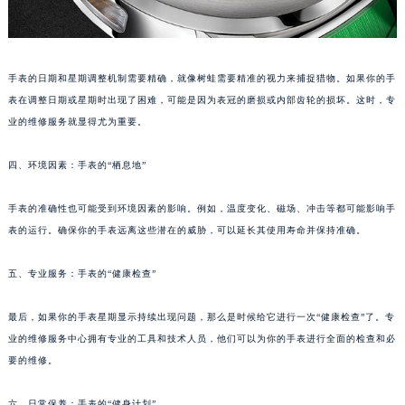
南宁市青秀区金湖路59号地王大厦12楼1224室（需提前预约）
合肥市蜀山区潜山路111号万象城华润大厦B座12楼03室（需提前预约）
泉州市丰泽区宝洲路729号浦西万达中心写字楼A座7楼709室（需提前预约）
手表的日期和星期调整机制需要精确，就像树蛙需要精准的视力来捕捉猎物。如果你的手
青岛市南区山东路6号华润大厦B座22层04室（需提前预约）
表在调整日期或星期时出现了困难，可能是因为表冠的磨损或内部齿轮的损坏。这时，专
烟台市芝罘区胜利路139号万达金融中心A座907室（需提前预约）
业的维修服务就显得尤为重要。
长春市朝阳区西安大路727号中银大厦A座(旺进大厦)18层09室（需提前预约）
四、环境因素：手表的“栖息地”
贵阳市南明区都司高架桥路33号亨特国际金融中心14楼14D（需提前预约）
昆明市盘龙区北京路928号同德昆明广场写字楼10层06室（需提前预约）
手表的准确性也可能受到环境因素的影响。例如，温度变化、磁场、冲击等都可能影响手
石家庄市长安区中山东路39号勒泰中心写字楼B座13层07室（需提前预约）
表的运行。确保你的手表远离这些潜在的威胁，可以延长其使用寿命并保持准确。
西安市碑林区南关正街88号华侨城长安国际中心E座6楼10室（需提前预约）
海口市龙华区金贸东路5号海口华润大厦B座17层1707室（需提前预约）
五、专业服务：手表的“健康检查”
唐山市路南区新华东道100号万达广场写字楼A座10层1002室（需提前预约）
最后，如果你的手表星期显示持续出现问题，那么是时候给它进行一次“健康检查”了。专
台州市椒江区东海大道1800号腾达中心东1幢20楼2002室（需提前预约）
业的维修服务中心拥有专业的工具和技术人员，他们可以为你的手表进行全面的检查和必
内蒙古自治区呼和浩特市玉泉区大学西街70号华润万象城写字楼（鄂尔多斯大厦）23层2326室（需提前预约）
要的维修。
甘肃省兰州市七里河区西津西路16号兰州中心写字楼21层2102室（需提前预约）
重庆市解放碑渝中区民权路28号英利国际金融中心写字楼20层01室（需提前预约）
六、日常保养：手表的“健身计划”