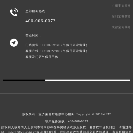
广西壮族自治区来宾市兴宾区桂中大道宝齐莱售后服务中心（需提前预约）
广州宝齐莱维

总部服务热线
广西壮族自治区柳州市城中区中山中路宝齐莱售后服务中心（需提前预约）
深圳宝齐莱维
400-006-0073
广西壮族自治区钦州市钦南区金海湾东大街宝齐莱售后服务中心（需提前预约）
成都宝齐莱维
广西壮族自治区梧州市万秀区龙湖镇高旺路宝齐莱售后服务中心（需提前预约）
营业时间：
广西壮族自治区玉林市玉州区金玉路宝齐莱售后服务中心（需提前预约）

门店营业：09:00-19:30（节假日正常营业）
海南省儋州市儋州市那大镇兰洋北路宝齐莱售后服务中心（需提前预约）
客服在线：08:00-22:00（节假日正常营业）
海南省东方市八所镇解放西路宝齐莱售后服务中心（需提前预约）
客服及门店节假日不休
海南省琼海市嘉积镇东风路宝齐莱售后服务中心（需提前预约）
海南省三沙市西沙区西沙群岛永兴岛北京路宝齐莱售后服务中心（需提前预约）
海南省三亚市吉阳区迎宾路宝齐莱售后服务中心（需提前预约）
海南省万宁市万城镇解放路宝齐莱售后服务中心（需提前预约）
海南省文昌市文城镇教育东路宝齐莱售后服务中心（需提前预约）
海南省五指山市通什镇三月三大道宝齐莱售后服务中心（需提前预约）
香港特别行政区尖沙咀区油尖旺区广东道宝齐莱售后服务中心（需提前预约）
版权所有：
宝齐莱售后维修中心服务
Copyright © 2018-2032
客户服务热线：
400-006-0073
香港特别行政区金钟区中西区金钟道宝齐莱售后服务中心（需提前预约）
如权利人或知情人士发现本站内容存在事实错误或涉及版权、名誉权等侵权问题，请通过邮
香港特别行政区九龙区油尖旺区弥敦道宝齐莱售后服务中心（需提前预约）
箱：2557628530@qq.com 与我们联系，我们将在收到通知后立即依法处理。当前页面信息