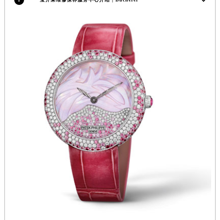
江西省南昌市红谷滩新区红谷中大道998号绿地双子塔（中央广场）A1座办公楼14层1407室宝齐莱售后服务中心（需提前预约）
江西省萍乡市安源区萍安北大道与康庄路交叉口宝齐莱售后服务中心（需提前预约）
江西省上饶市信州区滨江西路宝齐莱售后服务中心（需提前预约）
江西省新余市渝水区北湖西路宝齐莱售后服务中心（需提前预约）
江西省宜春市袁州区中山中路宝齐莱售后服务中心（需提前预约）
江西省鹰潭市月湖区胜利东路宝齐莱售后服务中心（需提前预约）
山东省德州市德城区东风中路宝齐莱售后服务中心（需提前预约）
山东省东营市东营区济南路宝齐莱售后服务中心（需提前预约）
山东省济南市历下区经十路11111号华润中心写字楼（万象城）15层1508室宝齐莱售后服务中心（需提前预约）
山东省济宁市任城区太白楼路宝齐莱售后服务中心（需提前预约）
山东省莱芜市文化南路8号银座商城名表维修一楼名表维修宝齐莱售后服务中心（需提前预约）
山东省临沂市兰山区解放路宝齐莱售后服务中心（需提前预约）
山东省日照市东港区烟台路宝齐莱售后服务中心（需提前预约）
山东省泰安市泰山区财源街道泰山大街宝齐莱售后服务中心（需提前预约）
山东省威海市环翠区新威海路89号振华商厦一楼名表维修宝齐莱售后服务中心（需提前预约）
山东省潍坊市奎文区东风东街宝齐莱售后服务中心（需提前预约）