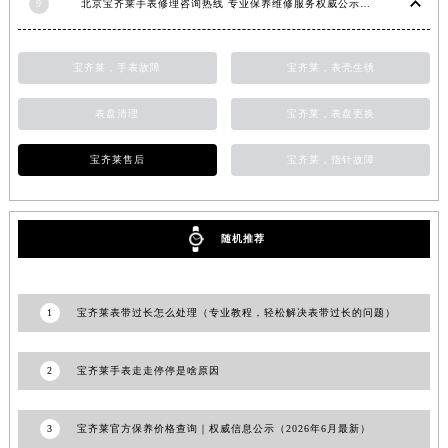
9
北京宝齐莱手表修理咨询热线 专业保养维修服务权威公示（2026年7月最新）
澳门特别行政区花王堂区大三巴商圈宝齐莱售后服务中心（需提前预约）
澳门特别行政区嘉模堂区官也街宝齐莱售后服务中心（需提前预约）
宝齐莱，手表故障
宝齐莱，表壳生锈
澳门省路氹城市金光大道宝齐莱售后服务中心（需提前预约）
澳门特别行政区望德堂区塔石广场宝齐莱售后服务中心（需提前预约）
表盘清理
宝齐莱，表盘更换
福建省福州市鼓楼区五四路128-1号恒力城写字楼15层03室宝齐莱售后服务中心（需提前预约）
福建省厦门市思明区湖滨东路95号万象城华润大厦B座11层1104室宝齐莱售后服务中心（需提前预约）
宝齐莱售后
宝齐莱，指针故障
广东省潮州市潮安区新风路与潮汕路交汇处宝齐莱售后服务中心（需提前预约）
广东省广州市天河区天河路230号万菱汇国际中心A塔7层704室宝齐莱售后服务中心（需提前预约）
随机推荐
广东省广州市越秀区环市东路371-375号世界贸易中心大厦南塔15层1507室宝齐莱售后服务中心（需提前预约）
广东省河源市源城区越王大道宝齐莱售后服务中心（需提前预约）
广东省惠州市惠城区江北文昌一路7号华贸大厦1座30层3005室宝齐莱售后服务中心（需提前预约）
1
宝齐莱表带过长怎么处理（专业教程，轻松解决表带过长的问题）
广东省江门市蓬江区广场西路宝齐莱售后服务中心（需提前预约）
广东省揭阳市榕城进贤门步行街宝齐莱售后服务中心（需提前预约）
2
宝齐莱手表走走停停是啥原因
广东省茂名市电白区水东街道迎宾大道宝齐莱售后服务中心（需提前预约）
广东省梅州市梅江区金燕大道宝齐莱售后服务中心（需提前预约）
3
宝齐莱官方保养价格查询｜权威信息公示（2026年6月最新）
广东省清远市清城区湖西路宝齐莱售后服务中心（需提前预约）