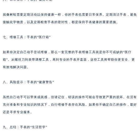
黑龙江省大庆市萨尔图区会战大街宝齐莱售后服务中心（需提前预约）
就像树蛙需要定期活动以保持健康一样，你的手表也需要日常保养。定期清洁手表，避免
黑龙江省鹤岗市向阳区红军路宝齐莱售后服务中心（需提前预约）
接触化学物质，以及定期检查手表的密封性，都是保持手表健康的重要措施。
黑龙江省黑河市爱辉区中央街宝齐莱售后服务中心（需提前预约）
黑龙江省鸡西市鸡冠区红军路宝齐莱售后服务中心（需提前预约）
七、维修工具：手表的“医疗箱”
黑龙江省佳木斯市向阳区长安路宝齐莱售后服务中心（需提前预约）
黑龙江省牡丹江市东安区太平路宝齐莱售后服务中心（需提前预约）
如果你决定自己动手尝试维修，那么一套完整的手表维修工具就是你不可或缺的“医疗
黑龙江省七台河市桃山区大同街宝齐莱售后服务中心（需提前预约）
箱”。从螺丝刀到表带调整工具，再到专业的手表开盖器，这些工具将帮助你更安全、更
有效地解决问题。
黑龙江省齐齐哈尔市龙沙区龙华路宝齐莱售后服务中心（需提前预约）
黑龙江省双鸭山市尖山区新兴大街宝齐莱售后服务中心（需提前预约）
八、风险提示：手表的“健康警告”
黑龙江省绥化市北林区新华街与康庄路交叉口宝齐莱售后服务中心（需提前预约）
黑龙江省伊春市伊美区通河路宝齐莱售后服务中心（需提前预约）
虽然自己动手可以带来成就感，但请记住，错误的操作可能会导致更严重的损坏。在没有
吉林省白城市洮北区明仁南街宝齐莱售后服务中心（需提前预约）
充分准备和专业知识的情况下，自行维修手表存在风险。如果你不确定自己的操作，最好
吉林省白山市浑江区浑江大街宝齐莱售后服务中心（需提前预约）
还是寻求专业服务。
吉林省吉林市船营区河南街宝齐莱售后服务中心（需提前预约）
九、总结：手表的“生活哲学”
吉林省辽源市龙山区人民大街宝齐莱售后服务中心（需提前预约）
吉林省梅河口市新华街道梅河大街宝齐莱售后服务中心（需提前预约）