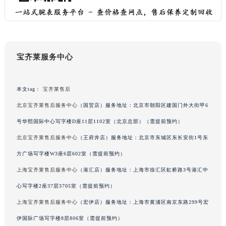
辽宁省沈阳市沈河区中街路137号亨得利名表维修授权店1楼宝齐莱售后服务中心（需提前预约）
辽宁省沈阳市沈河区中街路83号亨得利名表维修授权店1楼宝齐莱售后服务中心（需提前预约）
北京市朝阳区建国门外大街甲6号华熙国际中心D座11层1102室宝齐莱售后服务中心（北京总部）（需提前预约）
北京市东城区东长安街1号王府井东方广场W3座6层602室宝齐莱售后服务中心（需提前预约）
宝齐莱服务中心
河北省保定市竞秀区朝阳北大街北国先天下宝齐莱售后服务中心（需提前预约）
内蒙古自治区阿拉善盟市左旗土尔扈特大街宝齐莱售后服务中心（需提前预约）
本文tag：
宝齐莱售后
内蒙古自治区巴彦淖尔市临河区新华街宝齐莱售后服务中心（需提前预约）
北京宝齐莱售后服务中心
（国贸店）服务地址：北京市朝阳区建国门外大街甲6
内蒙古自治区包头市青山区幸福路甲3号王府井百货名表维修宝齐莱售后服务中心（需提前预约）
号华熙国际中心写字楼D座11层1102室（北京总部）（需提前预约）
内蒙古自治区赤峰市红山区哈达街宝齐莱售后服务中心（需提前预约）
内蒙古自治区鄂尔多斯市东胜区伊金霍洛街宝齐莱售后服务中心（需提前预约）
北京宝齐莱售后服务中心
（王府井店）服务地址：北京市东城区东长安街1号东
内蒙古自治区呼伦贝尔市海拉尔区中央街宝齐莱售后服务中心（需提前预约）
方广场写字楼W3座6层602室（需提前预约）
内蒙古自治区通辽市科尔沁区明仁大街宝齐莱售后服务中心（需提前预约）
上海宝齐莱售后服务中心
（港汇店）服务地址：上海市徐汇区虹桥路3号港汇中
内蒙古自治区乌海市海勃湾区人民南路宝齐莱售后服务中心（需提前预约）
心写字楼2座37层3705室（需提前预约）
内蒙古自治区乌兰察布市集宁区恩和大街宝齐莱售后服务中心（需提前预约）
上海宝齐莱售后服务中心
（宏伊店）服务地址：上海市黄浦区南京东路299号宏
内蒙古自治区锡林郭勒盟市锡林浩特市光明街与额尔敦路交叉口宝齐莱售后服务中心（需提前预约）
伊国际广场写字楼8层806室（需提前预约）
内蒙古自治区兴安盟市乌兰浩特市兴安大街宝齐莱售后服务中心（需提前预约）