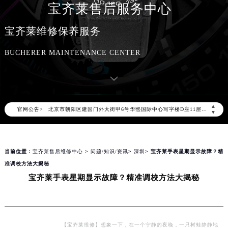
宝齐莱售后服务中心
宝齐莱维修保养服务
BUCHERER MAINTENANCE CENTER
2026年8月宝齐莱中国区售后服务网络优化升级公告
2026年8月宝齐莱全国官方售后客户服务热线：400-006-0073
宝齐莱官方全国统一服务热线400-006-0073，服务覆盖中国大陆、香港、澳门、台湾全部区域（非大陆需加拨“+86”）
2026年8月宝齐莱售后服务中心最新网点地址：
▲
官网公告>
北京市朝阳区建国门外大街甲6号华熙国际中心写字楼D座11层1102室（北京总部）（需提前预约）
▼
北京市东城区东长安街1号东方广场写字楼W3座6层602室（需提前预约）
天津市和平区赤峰道136号天津国际金融中心写字楼26层2603室（需提前预约）
当前位置：
宝齐莱售后维修中心
>
问题/知识/资讯
>
深圳
> 宝齐莱手表星期显示故障？精
上海市徐汇区虹桥路3号港汇中心写字楼2座37层3705室（需提前预约）
准调校方法大揭秘
上海市黄浦区南京东路299号宏伊国际广场写字楼8层806室（需提前预约）
宝齐莱手表星期显示故障？精准调校方法大揭秘
南京市秦淮区中山南路1号（新街口）南京中心写字楼22层C1-1室（需提前预约）
常州市新北区龙锦路1590号现代传媒中心写字楼5号楼10层1008室（需提前预约）
徐州市鼓楼区淮海东路29号苏宁广场IFC国际金融中心写字楼35层3508室（需提前预约）
扬州市邗江区国展路29号星耀天地写字楼1号楼18层1803室（需提前预约）
【宝齐莱维修】想象一下，在一个宁静的夜晚，一只树蛙静静地