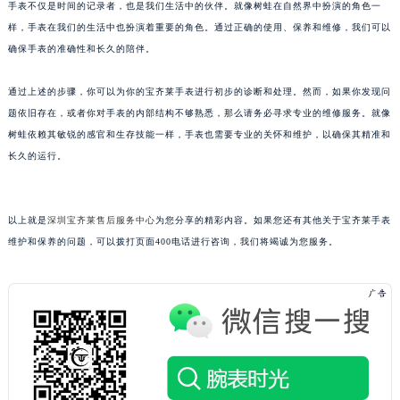
手表不仅是时间的记录者，也是我们生活中的伙伴。就像树蛙在自然界中扮演的角色一
吉林省四平市铁东区紫气大路与南九经街交汇处宝齐莱售后服务中心（需提前预约）
样，手表在我们的生活中也扮演着重要的角色。通过正确的使用、保养和维修，我们可以
吉林省松原市宁江区五环大街宝齐莱售后服务中心（需提前预约）
确保手表的准确性和长久的陪伴。
吉林省通化市东昌区环通乡江南大街宝齐莱售后服务中心（需提前预约）
通过上述的步骤，你可以为你的宝齐莱手表进行初步的诊断和处理。然而，如果你发现问
吉林省延边市延吉市解放路宝齐莱售后服务中心（需提前预约）
题依旧存在，或者你对手表的内部结构不够熟悉，那么请务必寻求专业的维修服务。就像
辽宁省鞍山市铁东区站前街宝齐莱售后服务中心（需提前预约）
树蛙依赖其敏锐的感官和生存技能一样，手表也需要专业的关怀和维护，以确保其精准和
辽宁省本溪市平山区胜利路宝齐莱售后服务中心（需提前预约）
长久的运行。
辽宁省朝阳市双塔区新华路宝齐莱售后服务中心（需提前预约）
辽宁省丹东市振兴区七经街宝齐莱售后服务中心（需提前预约）
辽宁省抚顺市新抚区东一路宝齐莱售后服务中心（需提前预约）
以上就是
深圳宝齐莱售后服务中心
为您分享的精彩内容。如果您还有其他关于宝齐莱手表
维护和保养的问题，可以拨打页面400电话进行咨询，我们将竭诚为您服务。
辽宁省阜新市海州区解放大街宝齐莱售后服务中心（需提前预约）
辽宁省葫芦岛市连山区中央路宝齐莱售后服务中心（需提前预约）
辽宁省锦州市古塔区中央大街宝齐莱售后服务中心（需提前预约）
辽宁省辽阳市白塔区新运大街宝齐莱售后服务中心（需提前预约）
辽宁省盘锦市兴隆台区石油大街宝齐莱售后服务中心（需提前预约）
辽宁省铁岭市银州区南马路宝齐莱售后服务中心（需提前预约）
辽宁省营口市站前区市府路与渤海大街交叉口宝齐莱售后服务中心（需提前预约）