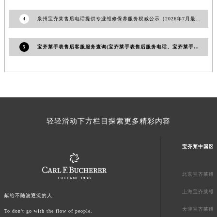
广东省汕头市龙湖区长平路宝齐莱售后服务中心（需提前预约）
4
泉州宝齐莱售后电话提供专业维修保养服务权威公示（2026年7月最新）
广东省汕尾市城区香洲街道园林社区翠园街宝齐莱售后服务中心（需提前预约）
广东省韶关市武江区芙蓉新区与老城中心交汇处宝齐莱售后服务中心（需提前预约）
5
宝齐莱手表售后客服服务查询(宝齐莱手表售后服务电话、宝齐莱手表售后服务网点查询)
广东省深圳市罗湖区深南东路5001号华润大厦17层1701室宝齐莱售后服务中心（需提前预约）
广东省阳江市江城区东风一路宝齐莱售后服务中心（需提前预约）
广东省云浮市云城区金山路宝齐莱售后服务中心（需提前预约）
广东省湛江市赤坎区观海北路宝齐莱售后服务中心（需提前预约）
广东省肇庆市端州区信安大道与砚都大道交汇处宝齐莱售后服务中心（需提前预约）
广西壮族自治区百色市右江区中山二路宝齐莱售后服务中心（需提前预约）
轻轻滑动下方栏目探索更多精彩内容
广西壮族自治区北海市海城区北京路宝齐莱售后服务中心（需提前预约）
广西壮族自治区崇左市江州区石景林街道友谊大道与丽川路交汇处宝齐莱售后服务中心（需提前预约）
宝齐莱中国区
广西壮族自治区防城港市港口区金花茶大道宝齐莱售后服务中心（需提前预约）
广西壮族自治区贵港市港北区港城街道布山大道与仙衣路交叉口宝齐莱售后服务中心（需提前预约）
北京宝齐莱维
广西壮族自治区桂林市秀峰区红岭路宝齐莱售后服务中心（需提前预约）
上海宝齐莱维
献给不随波逐流的人
广西壮族自治区河池市金城江区金城江街道朝阳路宝齐莱售后服务中心（需提前预约）
天津宝齐莱维
To don't go with the flow of people.
广西壮族自治区贺州市八步区城东街道灵峰南路宝齐莱售后服务中心（需提前预约）