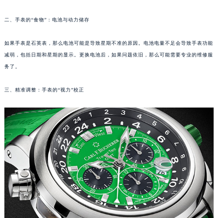
重庆市江北区观音桥步行街2号融恒时代广场写字楼9层902室（需提前预约）
二、手表的“食物”：电池与动力储存
长沙市芙蓉区定王台街道建湘路393号世茂环球金融中心写字楼（芙蓉广场）10层13室（需提前预约）
郑州市二七区铭功路10号华润大厦写字楼29层2905室（需提前预约）
如果手表是石英表，那么电池可能是导致星期不准的原因。电池电量不足会导致手表功能
太原市迎泽区解放路15号亨得利名表服务中心（品牌授权店）3层整层（需提前预约）
减弱，包括日期和星期的显示。更换电池后，如果问题依旧，那么可能需要专业的维修服
沈阳市沈河区中街路137号亨得利名表服务中心（品牌授权店）1层整层（需提前预约）
务了。
沈阳市沈河区中街路83号亨得利名表服务中心（品牌授权店）1层整层（需提前预约）
三、精准调整：手表的“视力”校正
乌鲁木齐市天山区红山路26号时代广场（CCMALL）C座17层17-B（需提前预约）
温州市鹿城区锦绣路1067号置信广场10层1015室（需提前预约）
哈尔滨市道里区友谊西路600号富力中心T2座写字楼29层03室（需提前预约）
大连市中山区人民路15号国际金融大厦7层G室（需提前预约）
佛山市禅城区季华五路57号万科金融中心C座12层1205室（需提前预约）
东莞市东城街道鸿福东路1号民盈国贸中心T1写字楼9层907室（需提前预约）
无锡市梁溪区人民中路139号恒隆广场写字楼1座11层1104室（需提前预约）
南通市崇川区工农路57号圆融广场写字楼16层1603室（需提前预约）
苏州市苏州工业园区星港街199号苏州中心办公楼C座22层08室（需提前预约）
武汉市江汉区解放大道686号世界贸易大厦38层09室（需提前预约）