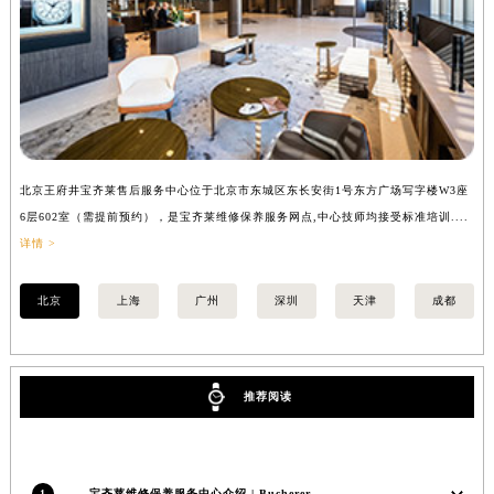
福建省漳州市龙文区步港路宝齐莱售后服务中心（需提前预约）
江苏省常州市新北区龙锦路1590号现代传媒中心5号楼10层1008室宝齐莱售后服务中心（需提前预约）
江苏省淮安市清江浦区淮海北路宝齐莱售后服务中心（需提前预约）
江苏省连云港市海州区通灌北路宝齐莱售后服务中心（需提前预约）
江苏省南京市秦淮区中山南路1号南京中心22层22-C1-C3室宝齐莱售后服务中心（需提前预约）
江苏省宿迁市宿城区西湖路宝齐莱售后服务中心（需提前预约）
北京王府井宝齐莱售后服务中心位于北京市东城区东长安街1号东方广场写字楼W3座
上
江苏省泰州市海陵区永定东路399号置地商务中心东塔（华润万象城）17层1706室宝齐莱售后服务中心（需提前预约）
6层602室（需提前预约），是宝齐莱维修保养服务网点,中心技师均接受标准培训....
8
江苏省徐州市鼓楼区淮海东路29号苏宁广场IFC国际金融中心35层3508室宝齐莱售后服务中心（需提前预约）
详情 >
提
江苏省盐城市盐都区世纪大道5号盐城金融城写字楼1号楼16层1604室宝齐莱售后服务中心（需提前预约）
江苏省扬州市邗江区国展路29号星耀天地写字楼1号楼18层1803室宝齐莱售后服务中心（需提前预约）
北京
上海
广州
深圳
天津
成都
江苏省镇江市京口区中山东路宝齐莱售后服务中心（需提前预约）
江西省抚州市临川区赣东大道宝齐莱售后服务中心（需提前预约）
江西省赣州市章贡区文清路宝齐莱售后服务中心（需提前预约）
推荐阅读
江西省吉安市吉州区井冈山大道宝齐莱售后服务中心（需提前预约）
江西省景德镇市珠山区珠山中路宝齐莱售后服务中心（需提前预约）
江西省九江市浔阳区浔阳路宝齐莱售后服务中心（需提前预约）
1
宝齐莱维修保养服务中心介绍 | Bucherer