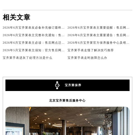
安徽省滁州市琅琊区南谯北路宝齐莱售后服务中心（需提前预约）
安徽省阜阳市颍州区颍州北路宝齐莱售后服务中心（需提前预约）
相关文章
安徽省淮北市相山区淮海路宝齐莱售后服务中心（需提前预约）
2026年6月宝齐莱表友必备补充修订最终信息：售后网点搬迁及新开
2026年6月宝齐莱表主重要提醒：售后网点搬迁与新增
安徽省淮南市田家庵区国庆中路宝齐莱售后服务中心（需提前预约）
2026年6月宝齐莱表主完整补充通知：售后网点迁址及新开业
2026年6月宝齐莱表主重要通告：售后网点搬迁与新增
安徽省黄山市屯溪区黄山西路宝齐莱售后服务中心（需提前预约）
2026年6月宝齐莱表主必读：售后网点迁移与新开业
2026年6月宝齐莱官方保养服务中心及维修点迁移新设补充公告
安徽省六安市金安区解放中路宝齐莱售后服务中心（需提前预约）
2026年5月宝齐莱表主须知：官方售后网点迁址及新开
宝齐莱手表走慢了解决技巧推荐
安徽省马鞍山市雨山区湖南西路宝齐莱售后服务中心（需提前预约）
宝齐莱手表进灰了处理方法是什么
宝齐莱手表走时故障怎么办
安徽省宿州市埇桥区人民中路宝齐莱售后服务中心（需提前预约）
安徽省铜陵市铜官区石城大道宝齐莱售后服务中心（需提前预约）
安徽省芜湖市镜湖区中山路步行街宝齐莱售后服务中心（需提前预约）
宝齐莱保养
安徽省宣城市宣州区叠嶂西路宝齐莱售后服务中心（需提前预约）
福建省龙岩市新罗区九一南路宝齐莱售后服务中心（需提前预约）
北京宝齐莱售后服务中心
福建省南平市建阳区人民西路宝齐莱售后服务中心（需提前预约）
福建省宁德市蕉城区天湖东路宝齐莱售后服务中心（需提前预约）
福建省莆田市城厢区霞林街道荔华东大道宝齐莱售后服务中心（需提前预约）
福建省三明市三元区东乾二路宝齐莱售后服务中心（需提前预约）