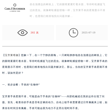
坐在池塘边的树枝上，它的眼睛紧紧盯着水面，等待时机捕捉飞
盐城市盐都区世纪大道5号盐城金融城写字楼1号楼16层1604室（需提前预约）
过的昆虫。就像树蛙捕捉猎物一样，宝齐莱手表的星期显示不准
泰州市海陵区永定东路399号置地商务中心东塔写字楼（华润万象城）17层1706室（需提前预约）
时，也需我们精准地找出问题并解…
宁波市江北区大闸南路500号来福士广场办公楼20层2009室（需提前预约）
杭州市上城区钱江路1366号华润大厦写字楼A座5层503-5室（需提前预约）

金华市金东区东市南街777号金华万达广场写字楼4号楼22层2209室（需提前预约）
202 次
2025-07-19
绍兴市越城区胜利东路379号世茂天际中心写字楼8层805室（需提前预约）
嘉兴市南湖区广益路705号嘉兴世界贸易中心写字楼A座13层1304室（需提前预约）
南昌市红谷滩新区红谷中大道998号绿地双子塔（中央广场）A1座办公楼14层07室（需提前预约）
【
宝齐莱维修
】想象一下，在一个宁静的夜晚，一只树蛙静静地坐在池塘边的树枝上，它
济南市历下区经十路11111号华润中心写字楼（万象城）15层1508室（需提前预约）
的眼睛紧紧盯着水面，等待时机捕捉飞过的昆虫。就像树蛙捕捉猎物一样，宝齐莱手表的
广州市天河区天河路230号万菱汇国际中心写字楼A塔7层704室（需提前预约）
星期显示不准时，也需我们精准地找出问题并解决它。那么，当你的宝齐莱手表星期不准
时，该如何是好？
广州市越秀区环市东路371-375号世界贸易中心大厦南塔写字楼15层07室（需提前预约）
深圳市罗湖区深南东路5001号华润大厦写字楼17层1701室（需提前预约）
一、初步诊断：手表的“生物钟”
惠州市惠城区江北文昌一路7号华贸大厦写字楼1座30层05室（需提前预约）
厦门市思明区湖滨东路95号华润大厦写字楼B座11层1104室（需提前预约）
宝齐莱手表星期不准，可能是由于手表的“生物钟”——内部机械或石英的运作出现了问
福州市鼓楼区五四路128-1号恒力城写字楼15层03室（需提前预约）
题。首先，检查你的手表是否有足够的动力。自动上链手表需要通过日常佩戴来上链，如
成都市锦江区人民东路6号SAC东原中心写字楼24层2406B室（需提前预约）
果你长时间没有佩戴，手表可能会因为动力不足而出现时间不准。