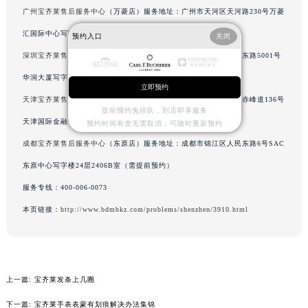
广州宝齐莱售后服务中心
（万菱店）服务地址：广州市天河区天河路230号万菱
山西省大同市平城区迎宾街宝齐莱售后服务中心（需提前预约）
山西省晋城市城区黄华街宝齐莱售后服务中心（需提前预约）
汇国际中心写字楼A塔7层704室（需提前预约）
预约入口
关闭
山西省晋中市榆次区顺城街宝齐莱售后服务中心（需提前预约）
深圳宝齐莱售后服务中心
（华润店）服务地址：深圳市罗湖区深南东路5001号
山西省临汾市尧都区解放路宝齐莱售后服务中心（需提前预约）
华润大厦写字楼17层1701室（需提前预约）
立即预约
山西省吕梁市离石区永宁中路与建设街交叉口宝齐莱售后服务中心（需提前预约）
天津宝齐莱售后服务中心
（金融中心店）服务地址：天津市和平区赤峰道136号
山西省朔州市朔城区怡西路与鄯阳西街交汇处宝齐莱售后服务中心（需提前预约）
提前预约免排队，到店即享服务
天津国际金融中心写字楼26层2603室（需提前预约）
预约时间有变无需取消，可随时重新预约
山西省忻州市忻府区和平东街与七一南路交叉口宝齐莱售后服务中心（需提前预约）
成都宝齐莱售后服务中心
（东原店）服务地址：成都市锦江区人民东路6号SAC
山西省阳泉市郊区平阳东街与新城大道交叉口宝齐莱售后服务中心（需提前预约）
东原中心写字楼24层2406B室（需提前预约）
山西省运城市盐湖区河东街宝齐莱售后服务中心（需提前预约）
山西省长治市潞州区英雄中路宝齐莱售后服务中心（需提前预约）
服务专线：
400-006-0073
山西省太原市迎泽区迎泽街道解放路15号亨得利名表维修授权店3楼宝齐莱售后服务中心（需提前预约）
本页链接：
http://www.bdmbkz.com/problems/shenzhen/3910.html
天津市和平区赤峰道136号天津国际金融中心26层2603室宝齐莱售后服务中心（需提前预约）
安徽省安庆市迎江区人民路宝齐莱售后服务中心（需提前预约）
安徽省蚌埠市蚌山区淮河路宝齐莱售后服务中心（需提前预约）
上一篇:
宝齐莱发条上几圈
安徽省亳州市谯城区魏武大道宝齐莱售后服务中心（需提前预约）
安徽省池州市贵池区长江路宝齐莱售后服务中心（需提前预约）
下一篇:
宝齐莱手表表蒙有划痕解决办法集锦