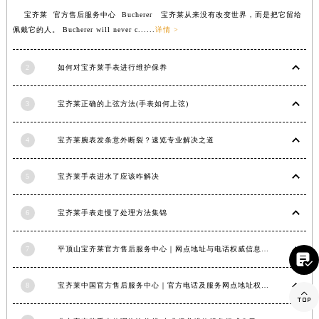
山东省枣庄市滕州市北辛路与善国路交叉口宝齐莱售后服务中心（需提前预约）
宝齐莱 官方售后服务中心 Bucherer 宝齐莱从来没有改变世界，而是把它留给
佩戴它的人。 Bucherer will never c......
详情 >
山东省淄博市张店区金晶大道宝齐莱售后服务中心（需提前预约）
上海市黄浦区南京东路299号宏伊国际广场写字楼8层806室宝齐莱售后服务中心（需提前预约）
2
如何对宝齐莱手表进行维护保养
上海市徐汇区虹桥路3号港汇中心2座37层3705室宝齐莱售后服务中心（需提前预约）
浙江省杭州市上城区钱江路1366号华润大厦A座5层503-5室宝齐莱售后服务中心（需提前预约）
3
宝齐莱正确的上弦方法(手表如何上弦)
浙江省湖州市吴兴区劳动路宝齐莱售后服务中心（需提前预约）
浙江省嘉兴市南湖区广益路705号嘉兴世界贸易中心A座13层1304室宝齐莱售后服务中心（需提前预约）
4
宝齐莱腕表发条意外断裂？速览专业解决之道
浙江省金华市金东区东市南街777号金华万达广场4号楼22楼2209室宝齐莱售后服务中心（需提前预约）
浙江省丽水市莲都区解放街宝齐莱售后服务中心（需提前预约）
5
宝齐莱手表进水了应该咋解决
浙江省宁波市江北区大闸南路500号来福士广场办公楼20层2009室宝齐莱售后服务中心（需提前预约）
6
宝齐莱手表走慢了处理方法集锦
浙江省衢州市柯城区上街宝齐莱售后服务中心（需提前预约）
浙江省绍兴市越城区胜利东路379号世茂天际中心写字楼8层805室宝齐莱售后服务中心（需提前预约）
7
平顶山宝齐莱官方售后服务中心｜网点地址与电话权威信息公示（2026年6月最新）
浙江省舟山市定海区解放东路宝齐莱售后服务中心（需提前预约）

澳门特别行政区大堂区议事亭前地（新马路）宝齐莱售后服务中心（需提前预约）
8
宝齐莱中国官方售后服务中心｜官方电话及服务网点地址权威信息通知（2026年6月最新）

澳门特别行政区风顺堂区南湾大马路宝齐莱售后服务中心（需提前预约）
澳门特别行政区花地玛堂区关闸广场宝齐莱售后服务中心（需提前预约）