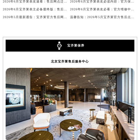
2026年6月宝齐莱表友速看：售后网点迁移及新开总览（最终版）
2026年6月宝齐莱表友必读内容：官方保养维修中心搬迁新开完整名录
山西省吕梁市离石区永宁中路与建设街交叉口宝齐莱售后服务中心（需提前预约）
2026年6月宝齐莱表主必备最终版：售后网点迁移与新开业
2026年6月宝齐莱表友必看：官方维修中心及保养点搬迁与新增
山西省朔州市朔城区怡西路与鄯阳西街交汇处宝齐莱售后服务中心（需提前预约）
2026年5月最新通告：宝齐莱官方售后网点迁址与新增
温馨告知：2026年5月宝齐莱官方售后点搬迁及新开业情况
山西省忻州市忻府区和平东街与七一南路交叉口宝齐莱售后服务中心（需提前预约）
山西省阳泉市郊区平阳东街与新城大道交叉口宝齐莱售后服务中心（需提前预约）
山西省运城市盐湖区河东街宝齐莱售后服务中心（需提前预约）
宝齐莱保养
山西省长治市潞州区英雄中路宝齐莱售后服务中心（需提前预约）
山西省太原市迎泽区迎泽街道解放路15号亨得利名表维修授权店3楼宝齐莱售后服务中心（需提前预约）
北京宝齐莱售后服务中心
天津市和平区赤峰道136号天津国际金融中心26层2603室宝齐莱售后服务中心（需提前预约）
安徽省安庆市迎江区人民路宝齐莱售后服务中心（需提前预约）
安徽省蚌埠市蚌山区淮河路宝齐莱售后服务中心（需提前预约）
安徽省亳州市谯城区魏武大道宝齐莱售后服务中心（需提前预约）
安徽省池州市贵池区长江路宝齐莱售后服务中心（需提前预约）
安徽省滁州市琅琊区南谯北路宝齐莱售后服务中心（需提前预约）
安徽省阜阳市颍州区颍州北路宝齐莱售后服务中心（需提前预约）
安徽省淮北市相山区淮海路宝齐莱售后服务中心（需提前预约）
安徽省淮南市田家庵区国庆中路宝齐莱售后服务中心（需提前预约）