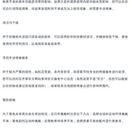
检查手表的基本功能是否受到影响。如果只是外观受损而内部功能未受影响，您可以先尝
烟台市芝罘区胜利路139号万达金融中心A座907室（需提前预约）
试自行清理或调整。但如果发现时间不准或无法上链等现象，则需要专业维修。
长春市朝阳区西安大路727号中银大厦A座(旺进大厦)18层09室（需提前预约）
贵阳市南明区都司高架桥路33号亨特国际金融中心14楼14D（需提前预约）
清洁与干燥
昆明市盘龙区北京路928号同德昆明广场写字楼10层06室（需提前预约）
对于轻微的水渍或污渍造成的损坏，可以使用软布轻轻擦拭清洁，并确保彻底干燥。避免
石家庄市长安区中山东路39号勒泰中心写字楼B座13层07室（需提前预约）
使用化学溶剂清洁，以免损坏表盘或表带。
西安市碑林区南关正街88号华侨城长安国际中心E座6楼10室（需提前预约）
海口市龙华区金贸东路5号海口华润大厦B座17层1707室（需提前预约）
寻找专业维修服务
唐山市路南区新华东道100号万达广场写字楼A座10层1002室（需提前预约）
台州市椒江区东海大道1800号腾达中心东1幢20楼2002室（需提前预约）
对于较为严重的损伤，如机芯受损、表壳变形等，则需要寻找专业的维修服务进行处理。
您可以访问宝齐莱官方网站查询官方服务中心信息（虽然这里不提“官方”，但您可以根据
内蒙古自治区呼和浩特市玉泉区大学西街70号华润万象城写字楼（鄂尔多斯大厦）23层2326室（需提前预约）
以往经验或通过其他渠道找到），或者联系当地授权维修点进行咨询和预约。
甘肃省兰州市七里河区西津西路16号兰州中心写字楼21层2102室（需提前预约）
重庆市解放碑渝中区民权路28号英利国际金融中心写字楼20层01室（需提前预约）
预防措施
黑龙江省大庆市萨尔图区会战大街宝齐莱售后服务中心（需提前预约）
黑龙江省鹤岗市向阳区红军路宝齐莱售后服务中心（需提前预约）
为了避免未来再次发生类似情况，在日常佩戴时注意以下几点：选择合适的运动环境佩戴
黑龙江省黑河市爱辉区中央街宝齐莱售后服务中心（需提前预约）
手表；避免剧烈运动时佩戴；定期检查和保养手表；选择质量可靠的配件进行更换等。
黑龙江省鸡西市鸡冠区红军路宝齐莱售后服务中心（需提前预约）