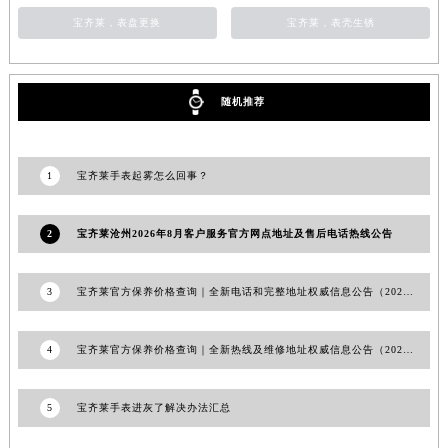
浙江省杭州市上城区钱江路1366号华润大厦A座5层503-5室宝齐莱售后服务中心（需提前预约）
宝齐莱，表盘更换
宝齐莱，表壳生锈
浙江省湖州市吴兴区劳动路宝齐莱售后服务中心（需提前预约）
浙江省嘉兴市南湖区广益路705号嘉兴世界贸易中心A座13层1304室宝齐莱售后服务中心（需提前预约）
随机推荐
浙江省金华市金东区东市南街777号金华万达广场4号楼22楼2209室宝齐莱售后服务中心（需提前预约）
浙江省丽水市莲都区解放街宝齐莱售后服务中心（需提前预约）
浙江省宁波市江北区大闸南路500号来福士广场办公楼20层2009室宝齐莱售后服务中心（需提前预约）
1
宝齐莱手表起雾怎么回事？
浙江省衢州市柯城区上街宝齐莱售后服务中心（需提前预约）
浙江省绍兴市越城区胜利东路379号世茂天际中心写字楼8层805室宝齐莱售后服务中心（需提前预约）
2
宝齐莱沧州2026年8月客户服务官方网点地址及售后电话热线公告
浙江省舟山市定海区解放东路宝齐莱售后服务中心（需提前预约）
澳门特别行政区大堂区议事亭前地（新马路）宝齐莱售后服务中心（需提前预约）
3
宝齐莱官方保养价格查询｜全新电话和完整地址权威信息公告（2026年7月最新）
澳门特别行政区风顺堂区南湾大马路宝齐莱售后服务中心（需提前预约）
澳门特别行政区花地玛堂区关闸广场宝齐莱售后服务中心（需提前预约）
4
宝齐莱官方保养价格查询｜全新热线及维修地址权威信息公告（2026年6月最新）
澳门特别行政区花王堂区大三巴商圈宝齐莱售后服务中心（需提前预约）
澳门特别行政区嘉模堂区官也街宝齐莱售后服务中心（需提前预约）
5
宝齐莱手表进灰了解决办法汇总
澳门省路氹城市金光大道宝齐莱售后服务中心（需提前预约）
澳门特别行政区望德堂区塔石广场宝齐莱售后服务中心（需提前预约）