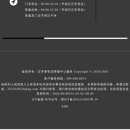

门店营业：09:00-19:30（节假日正常营业）
广东省阳江市江城区东风一路宝齐莱售后服务中心（需提前预约）
客服在线：08:00-22:00（节假日正常营业）
广东省云浮市云城区金山路宝齐莱售后服务中心（需提前预约）
客服及门店节假日不休
广东省湛江市赤坎区观海北路宝齐莱售后服务中心（需提前预约）
广东省肇庆市端州区信安大道与砚都大道交汇处宝齐莱售后服务中心（需提前预约）
广西壮族自治区百色市右江区中山二路宝齐莱售后服务中心（需提前预约）
广西壮族自治区北海市海城区北京路宝齐莱售后服务中心（需提前预约）
广西壮族自治区崇左市江州区石景林街道友谊大道与丽川路交汇处宝齐莱售后服务中心（需提前预约）
广西壮族自治区防城港市港口区金花茶大道宝齐莱售后服务中心（需提前预约）
广西壮族自治区贵港市港北区港城街道布山大道与仙衣路交叉口宝齐莱售后服务中心（需提前预约）
版权所有：
宝齐莱售后维修中心服务
Copyright © 2018-2032
客户服务热线：
400-006-0073
广西壮族自治区桂林市秀峰区红岭路宝齐莱售后服务中心（需提前预约）
如权利人或知情人士发现本站内容存在事实错误或涉及版权、名誉权等侵权问题，请通过邮
广西壮族自治区河池市金城江区金城江街道朝阳路宝齐莱售后服务中心（需提前预约）
箱：2557628530@qq.com 与我们联系，我们将在收到通知后立即依法处理。当前页面信息
更新时间：2026-08-06T13:50:45+08:00
广西壮族自治区贺州市八步区城东街道灵峰南路宝齐莱售后服务中心（需提前预约）
ICP备案/许可证号：蜀ICP备2025153635号-19
广西壮族自治区来宾市兴宾区桂中大道宝齐莱售后服务中心（需提前预约）
XML
广西壮族自治区柳州市城中区中山中路宝齐莱售后服务中心（需提前预约）
广西壮族自治区钦州市钦南区金海湾东大街宝齐莱售后服务中心（需提前预约）
广西壮族自治区梧州市万秀区龙湖镇高旺路宝齐莱售后服务中心（需提前预约）