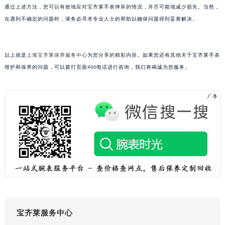
通过上述方法，您可以有效地应对宝齐莱手表摔坏的情况，并尽可能地减少损失。当然，
黑龙江省佳木斯市向阳区长安路宝齐莱售后服务中心（需提前预约）
在遇到不确定的问题时，请务必寻求专业人士的帮助以确保问题得到妥善解决。
黑龙江省牡丹江市东安区太平路宝齐莱售后服务中心（需提前预约）
黑龙江省七台河市桃山区大同街宝齐莱售后服务中心（需提前预约）
黑龙江省齐齐哈尔市龙沙区龙华路宝齐莱售后服务中心（需提前预约）
以上就是
上海宝齐莱保养服务中心
为您分享的精彩内容。如果您还有其他关于宝齐莱手表
黑龙江省双鸭山市尖山区新兴大街宝齐莱售后服务中心（需提前预约）
维护和保养的问题，可以拨打页面400电话进行咨询，我们将竭诚为您服务。
黑龙江省绥化市北林区新华街与康庄路交叉口宝齐莱售后服务中心（需提前预约）
黑龙江省伊春市伊美区通河路宝齐莱售后服务中心（需提前预约）
吉林省白城市洮北区明仁南街宝齐莱售后服务中心（需提前预约）
吉林省白山市浑江区浑江大街宝齐莱售后服务中心（需提前预约）
吉林省吉林市船营区河南街宝齐莱售后服务中心（需提前预约）
吉林省辽源市龙山区人民大街宝齐莱售后服务中心（需提前预约）
吉林省梅河口市新华街道梅河大街宝齐莱售后服务中心（需提前预约）
吉林省四平市铁东区紫气大路与南九经街交汇处宝齐莱售后服务中心（需提前预约）
吉林省松原市宁江区五环大街宝齐莱售后服务中心（需提前预约）
吉林省通化市东昌区环通乡江南大街宝齐莱售后服务中心（需提前预约）
宝齐莱服务中心
吉林省延边市延吉市解放路宝齐莱售后服务中心（需提前预约）