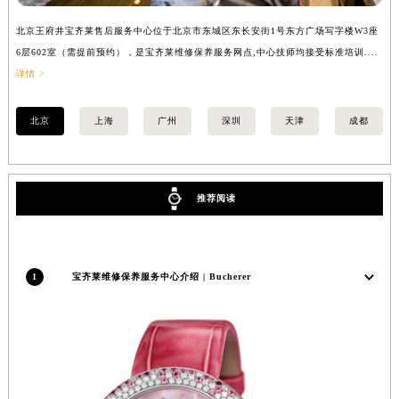
安徽省黄山市屯溪区黄山西路宝齐莱售后服务中心（需提前预约）
北京王府井宝齐莱售后服务中心位于北京市东城区东长安街1号东方广场写字楼W3座
上
安徽省六安市金安区解放中路宝齐莱售后服务中心（需提前预约）
6层602室（需提前预约），是宝齐莱维修保养服务网点,中心技师均接受标准培训....
8
安徽省马鞍山市雨山区湖南西路宝齐莱售后服务中心（需提前预约）
详情 >
提
安徽省宿州市埇桥区人民中路宝齐莱售后服务中心（需提前预约）
安徽省铜陵市铜官区石城大道宝齐莱售后服务中心（需提前预约）
北京
上海
广州
深圳
天津
成都
安徽省芜湖市镜湖区中山路步行街宝齐莱售后服务中心（需提前预约）
安徽省宣城市宣州区叠嶂西路宝齐莱售后服务中心（需提前预约）
福建省龙岩市新罗区九一南路宝齐莱售后服务中心（需提前预约）
推荐阅读
福建省南平市建阳区人民西路宝齐莱售后服务中心（需提前预约）
福建省宁德市蕉城区天湖东路宝齐莱售后服务中心（需提前预约）
福建省莆田市城厢区霞林街道荔华东大道宝齐莱售后服务中心（需提前预约）
1
宝齐莱维修保养服务中心介绍 | Bucherer
福建省三明市三元区东乾二路宝齐莱售后服务中心（需提前预约）
福建省漳州市龙文区步港路宝齐莱售后服务中心（需提前预约）
江苏省常州市新北区龙锦路1590号现代传媒中心5号楼10层1008室宝齐莱售后服务中心（需提前预约）
江苏省淮安市清江浦区淮海北路宝齐莱售后服务中心（需提前预约）
江苏省连云港市海州区通灌北路宝齐莱售后服务中心（需提前预约）