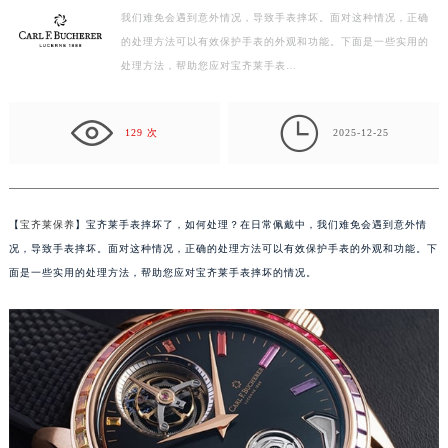
我们难免会遇到意外情况，导致手表摔坏。面对这种情况，正确
金华市金东区东市南街777号金华万达广场写字楼4号楼22层2209室（需提前预约）
的处理方法可以有效保护手表的外观和功能。下面是一些实用的
绍兴市越城区胜利东路379号世茂天际中心写字楼8层805室（需提前预约）
处理方法，帮助您应对宝齐莱手表…
嘉兴市南湖区广益路705号嘉兴世界贸易中心写字楼A座13层1304室（需提前预约）
南昌市红谷滩新区红谷中大道998号绿地双子塔（中央广场）A1座办公楼14层07室（需提前预约）

济南市历下区经十路11111号华润中心写字楼（万象城）15层1508室（需提前预约）
129 次
2025-12-25
广州市天河区天河路230号万菱汇国际中心写字楼A塔7层704室（需提前预约）
广州市越秀区环市东路371-375号世界贸易中心大厦南塔写字楼15层07室（需提前预约）
深圳市罗湖区深南东路5001号华润大厦写字楼17层1701室（需提前预约）
【
宝齐莱保养
】宝齐莱手表摔坏了，如何处理？在日常佩戴中，我们难免会遇到意外情
惠州市惠城区江北文昌一路7号华贸大厦写字楼1座30层05室（需提前预约）
况，导致手表摔坏。面对这种情况，正确的处理方法可以有效保护手表的外观和功能。下
厦门市思明区湖滨东路95号华润大厦写字楼B座11层1104室（需提前预约）
面是一些实用的处理方法，帮助您应对宝齐莱手表摔坏的情况。
福州市鼓楼区五四路128-1号恒力城写字楼15层03室（需提前预约）
成都市锦江区人民东路6号SAC东原中心写字楼24层2406B室（需提前预约）
重庆市江北区观音桥步行街2号融恒时代广场写字楼9层902室（需提前预约）
长沙市芙蓉区定王台街道建湘路393号世茂环球金融中心写字楼（芙蓉广场）10层13室（需提前预约）
郑州市二七区铭功路10号华润大厦写字楼29层2905室（需提前预约）
太原市迎泽区解放路15号亨得利名表服务中心（品牌授权店）3层整层（需提前预约）