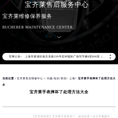
宝齐莱售后服务中心
2026年8月宝齐莱全国官方售后客户服务热线：400-006-0073
宝齐莱官方全国统一服务热线400-006-0073，服务覆盖中国大陆、香港、澳门、台湾全部区域（非大陆需加拨“+86”）
宝齐莱维修保养服务
2026年8月宝齐莱售后服务中心最新网点地址：
BUCHERER MAINTENANCE CENTER
北京市朝阳区建国门外大街甲6号华熙国际中心写字楼D座11层1102室（北京总部）（需提前预约）
北京市东城区东长安街1号东方广场写字楼W3座6层602室（需提前预约）
天津市和平区赤峰道136号天津国际金融中心写字楼26层2603室（需提前预约）
上海市徐汇区虹桥路3号港汇中心写字楼2座37层3705室（需提前预约）
▲
官网公告>
上海市黄浦区南京东路299号宏伊国际广场写字楼8层806室（需提前预约）
▼
南京市秦淮区中山南路1号（新街口）南京中心写字楼22层C1-1室（需提前预约）
常州市新北区龙锦路1590号现代传媒中心写字楼5号楼10层1008室（需提前预约）
当前位置：
宝齐莱售后维修中心
>
问题/知识/资讯
>
上海
> 宝齐莱手表摔坏了处理方法大
徐州市鼓楼区淮海东路29号苏宁广场IFC国际金融中心写字楼35层3508室（需提前预约）
全
扬州市邗江区国展路29号星耀天地写字楼1号楼18层1803室（需提前预约）
宝齐莱手表摔坏了处理方法大全
盐城市盐都区世纪大道5号盐城金融城写字楼1号楼16层1604室（需提前预约）
泰州市海陵区永定东路399号置地商务中心东塔写字楼（华润万象城）17层1706室（需提前预约）
宁波市江北区大闸南路500号来福士广场办公楼20层2009室（需提前预约）
杭州市上城区钱江路1366号华润大厦写字楼A座5层503-5室（需提前预约）
【宝齐莱保养】宝齐莱手表摔坏了，如何处理？在日常佩戴中，