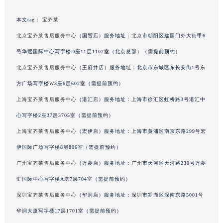
辽宁省鞍山市铁东区站前街宝齐莱售后服务中心（需提前预约）
本文tag：
宝齐莱
辽宁省本溪市平山区胜利路宝齐莱售后服务中心（需提前预约）
北京宝齐莱售后服务中心
（国贸店）服务地址：北京市朝阳区建国门外大街甲6
辽宁省朝阳市双塔区新华路宝齐莱售后服务中心（需提前预约）
辽宁省丹东市振兴区七经街宝齐莱售后服务中心（需提前预约）
号华熙国际中心写字楼D座11层1102室（北京总部）（需提前预约）
辽宁省抚顺市新抚区东一路宝齐莱售后服务中心（需提前预约）
北京宝齐莱售后服务中心
（王府井店）服务地址：北京市东城区东长安街1号东
辽宁省阜新市海州区解放大街宝齐莱售后服务中心（需提前预约）
方广场写字楼W3座6层602室（需提前预约）
辽宁省葫芦岛市连山区中央路宝齐莱售后服务中心（需提前预约）
上海宝齐莱售后服务中心
（港汇店）服务地址：上海市徐汇区虹桥路3号港汇中
辽宁省锦州市古塔区中央大街宝齐莱售后服务中心（需提前预约）
心写字楼2座37层3705室（需提前预约）
辽宁省辽阳市白塔区新运大街宝齐莱售后服务中心（需提前预约）
上海宝齐莱售后服务中心
（宏伊店）服务地址：上海市黄浦区南京东路299号宏
辽宁省盘锦市兴隆台区石油大街宝齐莱售后服务中心（需提前预约）
伊国际广场写字楼8层806室（需提前预约）
辽宁省铁岭市银州区南马路宝齐莱售后服务中心（需提前预约）
辽宁省营口市站前区市府路与渤海大街交叉口宝齐莱售后服务中心（需提前预约）
广州宝齐莱售后服务中心
（万菱店）服务地址：广州市天河区天河路230号万菱
辽宁省沈阳市沈河区中街路137号亨得利名表维修授权店1楼宝齐莱售后服务中心（需提前预约）
汇国际中心写字楼A塔7层704室（需提前预约）
辽宁省沈阳市沈河区中街路83号亨得利名表维修授权店1楼宝齐莱售后服务中心（需提前预约）
深圳宝齐莱售后服务中心
（华润店）服务地址：深圳市罗湖区深南东路5001号
北京市朝阳区建国门外大街甲6号华熙国际中心D座11层1102室宝齐莱售后服务中心（北京总部）（需提前预约）
华润大厦写字楼17层1701室（需提前预约）
北京市东城区东长安街1号王府井东方广场W3座6层602室宝齐莱售后服务中心（需提前预约）