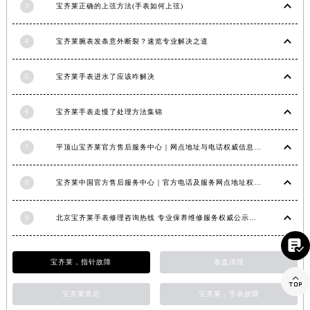
3
宝齐莱正确的上弦方法(手表如何上弦)
江西省宜春市袁州区中山中路宝齐莱售后服务中心（需提前预约）
江西省鹰潭市月湖区胜利东路宝齐莱售后服务中心（需提前预约）
4
宝齐莱腕表发条意外断裂？速览专业解决之道
山东省德州市德城区东风中路宝齐莱售后服务中心（需提前预约）
山东省东营市东营区济南路宝齐莱售后服务中心（需提前预约）
5
宝齐莱手表进水了应该咋解决
山东省济南市历下区经十路11111号华润中心写字楼（万象城）15层1508室宝齐莱售后服务中心（需提前预约）
山东省济宁市任城区太白楼路宝齐莱售后服务中心（需提前预约）
6
宝齐莱手表走慢了处理方法集锦
山东省莱芜市文化南路8号银座商城名表维修一楼名表维修宝齐莱售后服务中心（需提前预约）
7
平顶山宝齐莱官方售后服务中心｜网点地址与电话权威信息公示（2026年6月最新）
山东省临沂市兰山区解放路宝齐莱售后服务中心（需提前预约）
山东省日照市东港区烟台路宝齐莱售后服务中心（需提前预约）
8
宝齐莱中国官方售后服务中心｜官方电话及服务网点地址权威信息通知（2026年6月最新）
山东省泰安市泰山区财源街道泰山大街宝齐莱售后服务中心（需提前预约）
山东省威海市环翠区新威海路89号振华商厦一楼名表维修宝齐莱售后服务中心（需提前预约）
9
北京宝齐莱手表修理咨询热线 专业保养维修服务权威公示（2026年7月最新）
山东省潍坊市奎文区东风东街宝齐莱售后服务中心（需提前预约）

山东省枣庄市滕州市北辛路与善国路交叉口宝齐莱售后服务中心（需提前预约）
宝齐莱，指针故障
表盘清理
山东省淄博市张店区金晶大道宝齐莱售后服务中心（需提前预约）

上海市黄浦区南京东路299号宏伊国际广场写字楼8层806室宝齐莱售后服务中心（需提前预约）
宝齐莱售后
宝齐莱，手表故障
上海市徐汇区虹桥路3号港汇中心2座37层3705室宝齐莱售后服务中心（需提前预约）