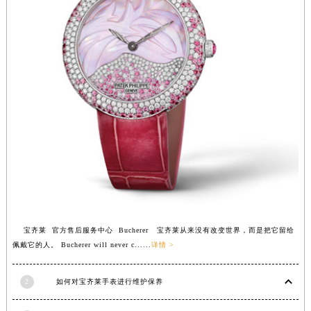
江苏省南京市秦淮区中山南路1号南京中心22层22-C1-C3室宝齐莱售后服务中心（需提前预约）
江苏省宿迁市宿城区西湖路宝齐莱售后服务中心（需提前预约）
江苏省泰州市海陵区永定东路399号置地商务中心东塔（华润万象城）17层1706室宝齐莱售后服务中心（需提前预约）
江苏省徐州市鼓楼区淮海东路29号苏宁广场IFC国际金融中心35层3508室宝齐莱售后服务中心（需提前预约）
江苏省盐城市盐都区世纪大道5号盐城金融城写字楼1号楼16层1604室宝齐莱售后服务中心（需提前预约）
江苏省扬州市邗江区国展路29号星耀天地写字楼1号楼18层1803室宝齐莱售后服务中心（需提前预约）
江苏省镇江市京口区中山东路宝齐莱售后服务中心（需提前预约）
江西省抚州市临川区赣东大道宝齐莱售后服务中心（需提前预约）
江西省赣州市章贡区文清路宝齐莱售后服务中心（需提前预约）
江西省吉安市吉州区井冈山大道宝齐莱售后服务中心（需提前预约）
江西省景德镇市珠山区珠山中路宝齐莱售后服务中心（需提前预约）
江西省九江市浔阳区浔阳路宝齐莱售后服务中心（需提前预约）
宝齐莱 官方售后服务中心 Bucherer 宝齐莱从来没有改变世界，而是把它留给
佩戴它的人。 Bucherer will never c......
详情 >
江西省南昌市红谷滩新区红谷中大道998号绿地双子塔（中央广场）A1座办公楼14层1407室宝齐莱售后服务中心（需提前预约）
江西省萍乡市安源区萍安北大道与康庄路交叉口宝齐莱售后服务中心（需提前预约）
2
如何对宝齐莱手表进行维护保养
江西省上饶市信州区滨江西路宝齐莱售后服务中心（需提前预约）
江西省新余市渝水区北湖西路宝齐莱售后服务中心（需提前预约）