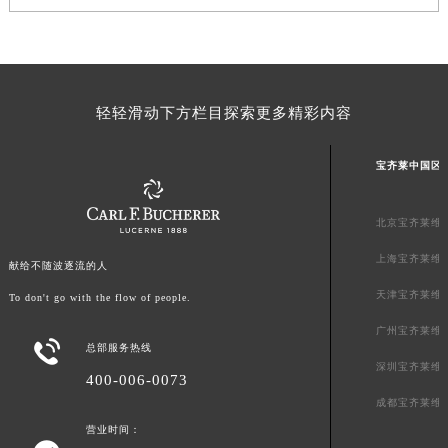
福建省福州市鼓楼区五四路128-1号恒力城写字楼15层03室宝齐莱售后服务中心（需提前预约）
福建省厦门市思明区湖滨东路95号万象城华润大厦B座11层1104室宝齐莱售后服务中心（需提前预约）
广东省潮州市潮安区新风路与潮汕路交汇处宝齐莱售后服务中心（需提前预约）
广东省广州市天河区天河路230号万菱汇国际中心A塔7层704室宝齐莱售后服务中心（需提前预约）
轻轻滑动下方栏目探索更多精彩内容
广东省广州市越秀区环市东路371-375号世界贸易中心大厦南塔15层1507室宝齐莱售后服务中心（需提前预约）
广东省河源市源城区越王大道宝齐莱售后服务中心（需提前预约）
宝齐莱中国区
广东省惠州市惠城区江北文昌一路7号华贸大厦1座30层3005室宝齐莱售后服务中心（需提前预约）
广东省江门市蓬江区广场西路宝齐莱售后服务中心（需提前预约）
北京宝齐莱维
广东省揭阳市榕城进贤门步行街宝齐莱售后服务中心（需提前预约）
上海宝齐莱维
献给不随波逐流的人
广东省茂名市电白区水东街道迎宾大道宝齐莱售后服务中心（需提前预约）
天津宝齐莱维
To don't go with the flow of people.
广东省梅州市梅江区金燕大道宝齐莱售后服务中心（需提前预约）
广东省清远市清城区湖西路宝齐莱售后服务中心（需提前预约）
广州宝齐莱维

总部服务热线
广东省汕头市龙湖区长平路宝齐莱售后服务中心（需提前预约）
深圳宝齐莱维
400-006-0073
广东省汕尾市城区香洲街道园林社区翠园街宝齐莱售后服务中心（需提前预约）
成都宝齐莱维
广东省韶关市武江区芙蓉新区与老城中心交汇处宝齐莱售后服务中心（需提前预约）
营业时间：
广东省深圳市罗湖区深南东路5001号华润大厦17层1701室宝齐莱售后服务中心（需提前预约）