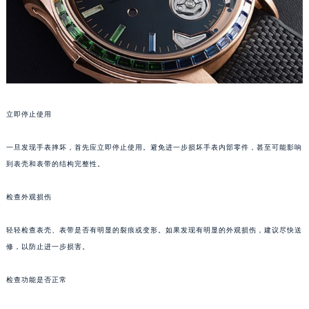
沈阳市沈河区中街路137号亨得利名表服务中心（品牌授权店）1层整层（需提前预约）
沈阳市沈河区中街路83号亨得利名表服务中心（品牌授权店）1层整层（需提前预约）
乌鲁木齐市天山区红山路26号时代广场（CCMALL）C座17层17-B（需提前预约）
温州市鹿城区锦绣路1067号置信广场10层1015室（需提前预约）
哈尔滨市道里区友谊西路600号富力中心T2座写字楼29层03室（需提前预约）
大连市中山区人民路15号国际金融大厦7层G室（需提前预约）
立即停止使用
佛山市禅城区季华五路57号万科金融中心C座12层1205室（需提前预约）
一旦发现手表摔坏，首先应立即停止使用。避免进一步损坏手表内部零件，甚至可能影响
东莞市东城街道鸿福东路1号民盈国贸中心T1写字楼9层907室（需提前预约）
到表壳和表带的结构完整性。
无锡市梁溪区人民中路139号恒隆广场写字楼1座11层1104室（需提前预约）
南通市崇川区工农路57号圆融广场写字楼16层1603室（需提前预约）
检查外观损伤
苏州市苏州工业园区星港街199号苏州中心办公楼C座22层08室（需提前预约）
武汉市江汉区解放大道686号世界贸易大厦38层09室（需提前预约）
轻轻检查表壳、表带是否有明显的裂痕或变形。如果发现有明显的外观损伤，建议尽快送
南宁市青秀区金湖路59号地王大厦12楼1224室（需提前预约）
修，以防止进一步损害。
合肥市蜀山区潜山路111号万象城华润大厦B座12楼03室（需提前预约）
检查功能是否正常
泉州市丰泽区宝洲路729号浦西万达中心写字楼A座7楼709室（需提前预约）
青岛市南区山东路6号华润大厦B座22层04室（需提前预约）