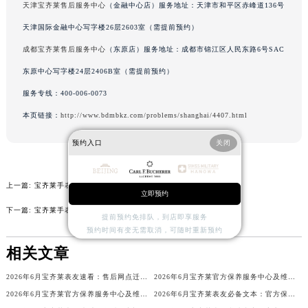
天津宝齐莱售后服务中心
（金融中心店）服务地址：天津市和平区赤峰道136号
河北省保定市竞秀区朝阳北大街北国先天下宝齐莱售后服务中心（需提前预约）
天津国际金融中心写字楼26层2603室（需提前预约）
内蒙古自治区阿拉善盟市左旗土尔扈特大街宝齐莱售后服务中心（需提前预约）
成都宝齐莱售后服务中心
（东原店）服务地址：成都市锦江区人民东路6号SAC
内蒙古自治区巴彦淖尔市临河区新华街宝齐莱售后服务中心（需提前预约）
内蒙古自治区包头市青山区幸福路甲3号王府井百货名表维修宝齐莱售后服务中心（需提前预约）
东原中心写字楼24层2406B室（需提前预约）
内蒙古自治区赤峰市红山区哈达街宝齐莱售后服务中心（需提前预约）
服务专线：
400-006-0073
内蒙古自治区鄂尔多斯市东胜区伊金霍洛街宝齐莱售后服务中心（需提前预约）
本页链接：
http://www.bdmbkz.com/problems/shanghai/4407.html
内蒙古自治区呼伦贝尔市海拉尔区中央街宝齐莱售后服务中心（需提前预约）
预约入口
关闭
内蒙古自治区通辽市科尔沁区明仁大街宝齐莱售后服务中心（需提前预约）
内蒙古自治区乌海市海勃湾区人民南路宝齐莱售后服务中心（需提前预约）
上一篇:
宝齐莱手表走走停停解决办法盘点
内蒙古自治区乌兰察布市集宁区恩和大街宝齐莱售后服务中心（需提前预约）
立即预约
内蒙古自治区锡林郭勒盟市锡林浩特市光明街与额尔敦路交叉口宝齐莱售后服务中心（需提前预约）
下一篇:
宝齐莱手表表带过长处理方法汇总
提前预约免排队，到店即享服务
内蒙古自治区兴安盟市乌兰浩特市兴安大街宝齐莱售后服务中心（需提前预约）
预约时间有变无需取消，可随时重新预约
山西省大同市平城区迎宾街宝齐莱售后服务中心（需提前预约）
相关文章
山西省晋城市城区黄华街宝齐莱售后服务中心（需提前预约）
2026年6月宝齐莱表友速看：售后网点迁移及新开全览
2026年6月宝齐莱官方保养服务中心及维修点迁移新设补充公告文本
山西省晋中市榆次区顺城街宝齐莱售后服务中心（需提前预约）
2026年6月宝齐莱官方保养服务中心及维修点迁移新设补充公告原文对外发布
2026年6月宝齐莱表友必备文本：官方保养维修中心搬迁及新开列表发布
山西省临汾市尧都区解放路宝齐莱售后服务中心（需提前预约）