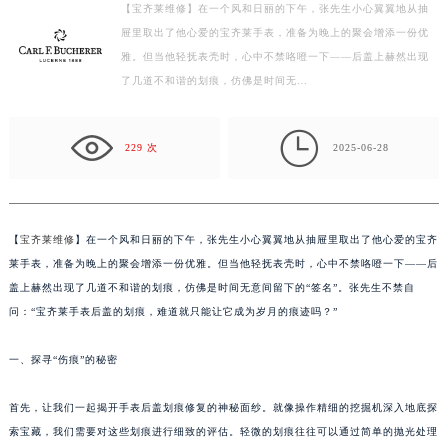
【宝齐莱维修】在一个风和日丽的下午，张先生小心翼翼地从抽
扬州市邗江区国展路29号星耀天地写字楼1号楼18层1803室（需提前预约）
屉里取出了他心爱的宝齐莱手表，准备为晚上的聚会增添一份优
盐城市盐都区世纪大道5号盐城金融城写字楼1号楼16层1604室（需提前预约）
雅。但当他轻抚表壳时，心中不禁咯噔一下——后盖上赫然出现
泰州市海陵区永定东路399号置地商务中心东塔写字楼（华润万象城）17层1706室（需提前预约）
了几道不和谐的划痕，仿佛是时间无…
宁波市江北区大闸南路500号来福士广场办公楼20层2009室（需提前预约）
杭州市上城区钱江路1366号华润大厦写字楼A座5层503-5室（需提前预约）

229 次
2025-06-28
金华市金东区东市南街777号金华万达广场写字楼4号楼22层2209室（需提前预约）
绍兴市越城区胜利东路379号世茂天际中心写字楼8层805室（需提前预约）
嘉兴市南湖区广益路705号嘉兴世界贸易中心写字楼A座13层1304室（需提前预约）
【
宝齐莱维修
】在一个风和日丽的下午，张先生小心翼翼地从抽屉里取出了他心爱的宝齐
南昌市红谷滩新区红谷中大道998号绿地双子塔（中央广场）A1座办公楼14层07室（需提前预约）
莱手表，准备为晚上的聚会增添一份优雅。但当他轻抚表壳时，心中不禁咯噔一下——后
济南市历下区经十路11111号华润中心写字楼（万象城）15层1508室（需提前预约）
盖上赫然出现了几道不和谐的划痕，仿佛是时间无意间留下的“签名”。张先生不禁自
广州市天河区天河路230号万菱汇国际中心写字楼A塔7层704室（需提前预约）
问：“宝齐莱手表后盖的划痕，难道就只能让它成为岁月的痕迹吗？”
广州市越秀区环市东路371-375号世界贸易中心大厦南塔写字楼15层07室（需提前预约）
深圳市罗湖区深南东路5001号华润大厦写字楼17层1701室（需提前预约）
一、探寻“伤痕”的秘密
惠州市惠城区江北文昌一路7号华贸大厦写字楼1座30层05室（需提前预约）
首先，让我们一起揭开手表后盖划痕修复的神秘面纱。就像操作精细的挖掘机深入地底探
厦门市思明区湖滨东路95号华润大厦写字楼B座11层1104室（需提前预约）
索宝藏，我们需要对这些划痕进行细致的评估。轻微的划痕往往可以通过简单的抛光处理
福州市鼓楼区五四路128-1号恒力城写字楼15层03室（需提前预约）