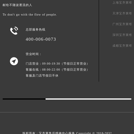
上海宝齐莱维
献给不随波逐流的人
广东省清远市清城区湖西路宝齐莱售后服务中心（需提前预约）
天津宝齐莱维
广东省汕头市龙湖区长平路宝齐莱售后服务中心（需提前预约）
To don't go with the flow of people.
广东省汕尾市城区香洲街道园林社区翠园街宝齐莱售后服务中心（需提前预约）
广州宝齐莱维

总部服务热线
广东省韶关市武江区芙蓉新区与老城中心交汇处宝齐莱售后服务中心（需提前预约）
深圳宝齐莱维
400-006-0073
广东省深圳市罗湖区深南东路5001号华润大厦17层1701室宝齐莱售后服务中心（需提前预约）
成都宝齐莱维
广东省阳江市江城区东风一路宝齐莱售后服务中心（需提前预约）
营业时间：
广东省云浮市云城区金山路宝齐莱售后服务中心（需提前预约）

门店营业：09:00-19:30（节假日正常营业）
广东省湛江市赤坎区观海北路宝齐莱售后服务中心（需提前预约）
客服在线：08:00-22:00（节假日正常营业）
广东省肇庆市端州区信安大道与砚都大道交汇处宝齐莱售后服务中心（需提前预约）
客服及门店节假日不休
广西壮族自治区百色市右江区中山二路宝齐莱售后服务中心（需提前预约）
广西壮族自治区北海市海城区北京路宝齐莱售后服务中心（需提前预约）
广西壮族自治区崇左市江州区石景林街道友谊大道与丽川路交汇处宝齐莱售后服务中心（需提前预约）
广西壮族自治区防城港市港口区金花茶大道宝齐莱售后服务中心（需提前预约）
广西壮族自治区贵港市港北区港城街道布山大道与仙衣路交叉口宝齐莱售后服务中心（需提前预约）
广西壮族自治区桂林市秀峰区红岭路宝齐莱售后服务中心（需提前预约）
广西壮族自治区河池市金城江区金城江街道朝阳路宝齐莱售后服务中心（需提前预约）
版权所有：
宝齐莱售后维修中心服务
Copyright © 2018-2032