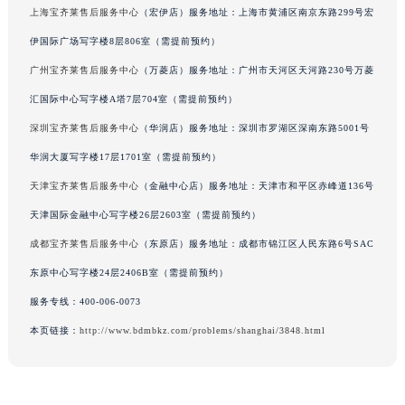
上海宝齐莱售后服务中心
（宏伊店）服务地址：上海市黄浦区南京东路299号宏
辽宁省营口市站前区市府路与渤海大街交叉口宝齐莱售后服务中心（需提前预约）
伊国际广场写字楼8层806室（需提前预约）
辽宁省沈阳市沈河区中街路137号亨得利名表维修授权店1楼宝齐莱售后服务中心（需提前预约）
辽宁省沈阳市沈河区中街路83号亨得利名表维修授权店1楼宝齐莱售后服务中心（需提前预约）
广州宝齐莱售后服务中心
（万菱店）服务地址：广州市天河区天河路230号万菱
北京市朝阳区建国门外大街甲6号华熙国际中心D座11层1102室宝齐莱售后服务中心（北京总部）（需提前预约）
汇国际中心写字楼A塔7层704室（需提前预约）
北京市东城区东长安街1号王府井东方广场W3座6层602室宝齐莱售后服务中心（需提前预约）
深圳宝齐莱售后服务中心
（华润店）服务地址：深圳市罗湖区深南东路5001号
河北省保定市竞秀区朝阳北大街北国先天下宝齐莱售后服务中心（需提前预约）
华润大厦写字楼17层1701室（需提前预约）
内蒙古自治区阿拉善盟市左旗土尔扈特大街宝齐莱售后服务中心（需提前预约）
天津宝齐莱售后服务中心
（金融中心店）服务地址：天津市和平区赤峰道136号
内蒙古自治区巴彦淖尔市临河区新华街宝齐莱售后服务中心（需提前预约）
天津国际金融中心写字楼26层2603室（需提前预约）
内蒙古自治区包头市青山区幸福路甲3号王府井百货名表维修宝齐莱售后服务中心（需提前预约）
成都宝齐莱售后服务中心
（东原店）服务地址：成都市锦江区人民东路6号SAC
内蒙古自治区赤峰市红山区哈达街宝齐莱售后服务中心（需提前预约）
内蒙古自治区鄂尔多斯市东胜区伊金霍洛街宝齐莱售后服务中心（需提前预约）
东原中心写字楼24层2406B室（需提前预约）
内蒙古自治区呼伦贝尔市海拉尔区中央街宝齐莱售后服务中心（需提前预约）
服务专线：
400-006-0073
内蒙古自治区通辽市科尔沁区明仁大街宝齐莱售后服务中心（需提前预约）
本页链接：
http://www.bdmbkz.com/problems/shanghai/3848.html
内蒙古自治区乌海市海勃湾区人民南路宝齐莱售后服务中心（需提前预约）
内蒙古自治区乌兰察布市集宁区恩和大街宝齐莱售后服务中心（需提前预约）
内蒙古自治区锡林郭勒盟市锡林浩特市光明街与额尔敦路交叉口宝齐莱售后服务中心（需提前预约）