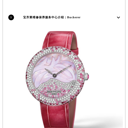
福建省三明市三元区东乾二路宝齐莱售后服务中心（需提前预约）
福建省漳州市龙文区步港路宝齐莱售后服务中心（需提前预约）
1
宝齐莱维修保养服务中心介绍 | Bucherer
江苏省常州市新北区龙锦路1590号现代传媒中心5号楼10层1008室宝齐莱售后服务中心（需提前预约）
江苏省淮安市清江浦区淮海北路宝齐莱售后服务中心（需提前预约）
江苏省连云港市海州区通灌北路宝齐莱售后服务中心（需提前预约）
江苏省南京市秦淮区中山南路1号南京中心22层22-C1-C3室宝齐莱售后服务中心（需提前预约）
江苏省宿迁市宿城区西湖路宝齐莱售后服务中心（需提前预约）
江苏省泰州市海陵区永定东路399号置地商务中心东塔（华润万象城）17层1706室宝齐莱售后服务中心（需提前预约）
江苏省徐州市鼓楼区淮海东路29号苏宁广场IFC国际金融中心35层3508室宝齐莱售后服务中心（需提前预约）
江苏省盐城市盐都区世纪大道5号盐城金融城写字楼1号楼16层1604室宝齐莱售后服务中心（需提前预约）
江苏省扬州市邗江区国展路29号星耀天地写字楼1号楼18层1803室宝齐莱售后服务中心（需提前预约）
江苏省镇江市京口区中山东路宝齐莱售后服务中心（需提前预约）
江西省抚州市临川区赣东大道宝齐莱售后服务中心（需提前预约）
江西省赣州市章贡区文清路宝齐莱售后服务中心（需提前预约）
江西省吉安市吉州区井冈山大道宝齐莱售后服务中心（需提前预约）
江西省景德镇市珠山区珠山中路宝齐莱售后服务中心（需提前预约）