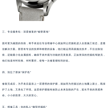
武汉市江汉区解放大道686号世界贸易大厦38层09室（需提前预约）
南宁市青秀区金湖路59号地王大厦12楼1224室（需提前预约）
合肥市蜀山区潜山路111号万象城华润大厦B座12楼03室（需提前预约）
泉州市丰泽区宝洲路729号浦西万达中心写字楼A座7楼709室（需提前预约）
青岛市南区山东路6号华润大厦B座22层04室（需提前预约）
三、专业服务站：深度修复的“秘密基地”
烟台市芝罘区胜利路139号万达金融中心A座907室（需提前预约）
面对更为顽固的伤痕，将手表送往专业维修中心就如同让挖掘机进入全面施工状态，是最
长春市朝阳区西安大路727号中银大厦A座(旺进大厦)18层09室（需提前预约）
佳解决方案。那里有专业的技师和精密的设备，他们能运用高级抛光技术，不仅去除划
贵阳市南明区都司高架桥路33号亨特国际金融中心14楼14D（需提前预约）
痕，还能最小化金属损耗，确保手表外观与功能的完美复原。正如资深的挖掘机驾驶员，
昆明市盘龙区北京路928号同德昆明广场写字楼10层06室（需提前预约）
他们知道何时轻推、何时重挖，使每一次修复都恰到好处。
石家庄市长安区中山东路39号勒泰中心写字楼B座13层07室（需提前预约）
西安市碑林区南关正街88号华侨城长安国际中心E座6楼10室（需提前预约）
四、别忘了那抹“保护色”
海口市龙华区金贸东路5号海口华润大厦B座17层1707室（需提前预约）
修复完成后，为手表后盖添上一层透明的保护膜，就如同为挖掘过的土地覆上新土，既保
唐山市路南区新华东道100号万达广场写字楼A座10层1002室（需提前预约）
护了土地，又美化了环境。这层保护膜能有效防止未来划痕的产生，延长手表的美观寿
台州市椒江区东海大道1800号腾达中心东1幢20楼2002室（需提前预约）
命。小小的投资，大大的安心。
内蒙古自治区呼和浩特市玉泉区大学西街70号华润万象城写字楼（鄂尔多斯大厦）23层2326室（需提前预约）
甘肃省兰州市七里河区西津西路16号兰州中心写字楼21层2102室（需提前预约）
五、维修工具：你的私人“微型挖掘机”