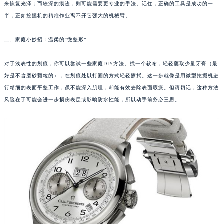
来恢复光泽；而较深的痕迹，则可能需要更专业的手法。记住，正确的工具是成功的一
成都市锦江区人民东路6号SAC东原中心写字楼24层2406B室（需提前预约）
半，正如挖掘机的精准作业离不开它强大的机械臂。
重庆市江北区观音桥步行街2号融恒时代广场写字楼9层902室（需提前预约）
长沙市芙蓉区定王台街道建湘路393号世茂环球金融中心写字楼（芙蓉广场）10层13室（需提前预约）
二、家庭小妙招：温柔的“微整形”
郑州市二七区铭功路10号华润大厦写字楼29层2905室（需提前预约）
对于浅表性的划痕，你可以尝试一些家庭DIY方法。找一个软布，轻轻蘸取少量牙膏（最
太原市迎泽区解放路15号亨得利名表服务中心（品牌授权店）3层整层（需提前预约）
好是不含磨砂颗粒的），在划痕处以打圈的方式轻轻擦拭。这一步就像是用微型挖掘机进
沈阳市沈河区中街路137号亨得利名表服务中心（品牌授权店）1层整层（需提前预约）
行精细的表面平整工作，虽不能深入肌理，却能有效去除表面瑕疵。但请切记，这种方法
沈阳市沈河区中街路83号亨得利名表服务中心（品牌授权店）1层整层（需提前预约）
风险在于可能会进一步损伤表层或影响防水性能，所以动手前务必三思。
乌鲁木齐市天山区红山路26号时代广场（CCMALL）C座17层17-B（需提前预约）
温州市鹿城区锦绣路1067号置信广场10层1015室（需提前预约）
哈尔滨市道里区友谊西路600号富力中心T2座写字楼29层03室（需提前预约）
大连市中山区人民路15号国际金融大厦7层G室（需提前预约）
佛山市禅城区季华五路57号万科金融中心C座12层1205室（需提前预约）
东莞市东城街道鸿福东路1号民盈国贸中心T1写字楼9层907室（需提前预约）
无锡市梁溪区人民中路139号恒隆广场写字楼1座11层1104室（需提前预约）
南通市崇川区工农路57号圆融广场写字楼16层1603室（需提前预约）
苏州市苏州工业园区星港街199号苏州中心办公楼C座22层08室（需提前预约）