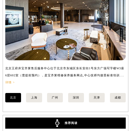
安徽省池州市贵池区长江路宝齐莱售后服务中心（需提前预约）
安徽省滁州市琅琊区南谯北路宝齐莱售后服务中心（需提前预约）
安徽省阜阳市颍州区颍州北路宝齐莱售后服务中心（需提前预约）
安徽省淮北市相山区淮海路宝齐莱售后服务中心（需提前预约）
安徽省淮南市田家庵区国庆中路宝齐莱售后服务中心（需提前预约）
安徽省黄山市屯溪区黄山西路宝齐莱售后服务中心（需提前预约）
安徽省六安市金安区解放中路宝齐莱售后服务中心（需提前预约）
安徽省马鞍山市雨山区湖南西路宝齐莱售后服务中心（需提前预约）
北京王府井宝齐莱售后服务中心位于北京市东城区东长安街1号东方广场写字楼W3座
上
安徽省宿州市埇桥区人民中路宝齐莱售后服务中心（需提前预约）
6层602室（需提前预约），是宝齐莱维修保养服务网点,中心技师均接受标准培训....
8
安徽省铜陵市铜官区石城大道宝齐莱售后服务中心（需提前预约）
详情 >
提
安徽省芜湖市镜湖区中山路步行街宝齐莱售后服务中心（需提前预约）
安徽省宣城市宣州区叠嶂西路宝齐莱售后服务中心（需提前预约）
北京
上海
广州
深圳
天津
成都
福建省龙岩市新罗区九一南路宝齐莱售后服务中心（需提前预约）
福建省南平市建阳区人民西路宝齐莱售后服务中心（需提前预约）
福建省宁德市蕉城区天湖东路宝齐莱售后服务中心（需提前预约）
推荐阅读
福建省莆田市城厢区霞林街道荔华东大道宝齐莱售后服务中心（需提前预约）