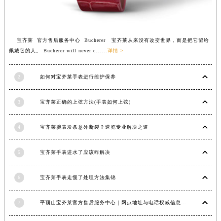
江西省九江市浔阳区浔阳路宝齐莱售后服务中心（需提前预约）
江西省南昌市红谷滩新区红谷中大道998号绿地双子塔（中央广场）A1座办公楼14层1407室宝齐莱售后服务中心（需提前预约）
江西省萍乡市安源区萍安北大道与康庄路交叉口宝齐莱售后服务中心（需提前预约）
宝齐莱 官方售后服务中心 Bucherer 宝齐莱从来没有改变世界，而是把它留给
佩戴它的人。 Bucherer will never c......
详情 >
江西省上饶市信州区滨江西路宝齐莱售后服务中心（需提前预约）
江西省新余市渝水区北湖西路宝齐莱售后服务中心（需提前预约）
2
如何对宝齐莱手表进行维护保养
江西省宜春市袁州区中山中路宝齐莱售后服务中心（需提前预约）
江西省鹰潭市月湖区胜利东路宝齐莱售后服务中心（需提前预约）
3
宝齐莱正确的上弦方法(手表如何上弦)
山东省德州市德城区东风中路宝齐莱售后服务中心（需提前预约）
山东省东营市东营区济南路宝齐莱售后服务中心（需提前预约）
4
宝齐莱腕表发条意外断裂？速览专业解决之道
山东省济南市历下区经十路11111号华润中心写字楼（万象城）15层1508室宝齐莱售后服务中心（需提前预约）
山东省济宁市任城区太白楼路宝齐莱售后服务中心（需提前预约）
5
宝齐莱手表进水了应该咋解决
山东省莱芜市文化南路8号银座商城名表维修一楼名表维修宝齐莱售后服务中心（需提前预约）
山东省临沂市兰山区解放路宝齐莱售后服务中心（需提前预约）
6
宝齐莱手表走慢了处理方法集锦
山东省日照市东港区烟台路宝齐莱售后服务中心（需提前预约）
7
平顶山宝齐莱官方售后服务中心｜网点地址与电话权威信息公示（2026年6月最新）
山东省泰安市泰山区财源街道泰山大街宝齐莱售后服务中心（需提前预约）
山东省威海市环翠区新威海路89号振华商厦一楼名表维修宝齐莱售后服务中心（需提前预约）