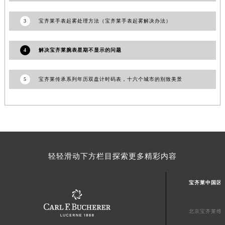
澳门特别行政区花地玛堂区关闸广场宝齐莱售后服务中心（需提前预约）
3
宝齐莱手表起雾处理方法（宝齐莱手表起雾解决办法）
澳门特别行政区花王堂区大三巴商圈宝齐莱售后服务中心（需提前预约）
澳门特别行政区嘉模堂区官也街宝齐莱售后服务中心（需提前预约）
4
解决宝齐莱腕表星期不显示的问题
澳门省路氹城市金光大道宝齐莱售后服务中心（需提前预约）
澳门特别行政区望德堂区塔石广场宝齐莱售后服务中心（需提前预约）
5
宝齐莱传承系列年历双盘计时码表，十六个城市的别致美景
福建省福州市鼓楼区五四路128-1号恒力城写字楼15层03室宝齐莱售后服务中心（需提前预约）
福建省厦门市思明区湖滨东路95号万象城华润大厦B座11层1104室宝齐莱售后服务中心（需提前预约）
广东省潮州市潮安区新风路与潮汕路交汇处宝齐莱售后服务中心（需提前预约）
广东省广州市天河区天河路230号万菱汇国际中心A塔7层704室宝齐莱售后服务中心（需提前预约）
广东省广州市越秀区环市东路371-375号世界贸易中心大厦南塔15层1507室宝齐莱售后服务中心（需提前预约）
广东省河源市源城区越王大道宝齐莱售后服务中心（需提前预约）
轻轻滑动下方栏目探索更多精彩内容
广东省惠州市惠城区江北文昌一路7号华贸大厦1座30层3005室宝齐莱售后服务中心（需提前预约）
广东省江门市蓬江区广场西路宝齐莱售后服务中心（需提前预约）
宝齐莱中国区
广东省揭阳市榕城进贤门步行街宝齐莱售后服务中心（需提前预约）
广东省茂名市电白区水东街道迎宾大道宝齐莱售后服务中心（需提前预约）
北京宝齐莱维
广东省梅州市梅江区金燕大道宝齐莱售后服务中心（需提前预约）