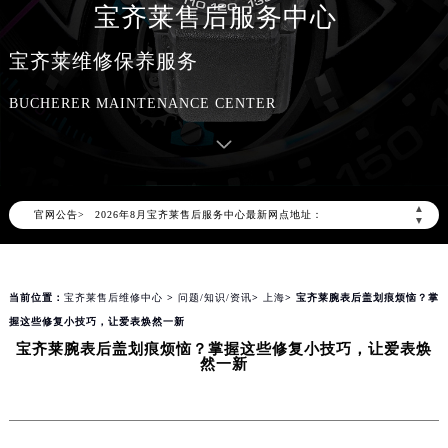
宝齐莱售后服务中心
宝齐莱维修保养服务
BUCHERER MAINTENANCE CENTER
2026年8月宝齐莱中国区售后服务网络优化升级公告
2026年8月宝齐莱全国官方售后客户服务热线：400-006-0073
宝齐莱官方全国统一服务热线400-006-0073，服务覆盖中国大陆、香港、澳门、台湾全部区域（非大陆需加拨“+86”）
▲
官网公告>
2026年8月宝齐莱售后服务中心最新网点地址：
▼
北京市朝阳区建国门外大街甲6号华熙国际中心写字楼D座11层1102室（北京总部）（需提前预约）
北京市东城区东长安街1号东方广场写字楼W3座6层602室（需提前预约）
当前位置：
宝齐莱售后维修中心
>
问题/知识/资讯
>
上海
> 宝齐莱腕表后盖划痕烦恼？掌
天津市和平区赤峰道136号天津国际金融中心写字楼26层2603室（需提前预约）
握这些修复小技巧，让爱表焕然一新
上海市徐汇区虹桥路3号港汇中心写字楼2座37层3705室（需提前预约）
宝齐莱腕表后盖划痕烦恼？掌握这些修复小技巧，让爱表焕
上海市黄浦区南京东路299号宏伊国际广场写字楼8层806室（需提前预约）
然一新
南京市秦淮区中山南路1号（新街口）南京中心写字楼22层C1-1室（需提前预约）
常州市新北区龙锦路1590号现代传媒中心写字楼5号楼10层1008室（需提前预约）
徐州市鼓楼区淮海东路29号苏宁广场IFC国际金融中心写字楼35层3508室（需提前预约）