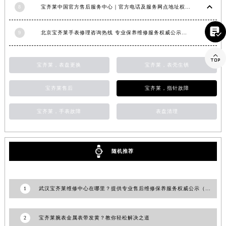
8
宝齐莱中国官方售后服务中心｜官方电话及服务网点地址权威信息通知（2026年6月最新）
山东省潍坊市奎文区东风东街宝齐莱售后服务中心（需提前预约）
山东省枣庄市滕州市北辛路与善国路交叉口宝齐莱售后服务中心（需提前预约）

9
北京宝齐莱手表修理咨询热线 专业保养维修服务权威公示（2026年7月最新）
山东省淄博市张店区金晶大道宝齐莱售后服务中心（需提前预约）
上海市黄浦区南京东路299号宏伊国际广场写字楼8层806室宝齐莱售后服务中心（需提前预约）

宝齐莱，表盘更换
宝齐莱，表壳生锈
上海市徐汇区虹桥路3号港汇中心2座37层3705室宝齐莱售后服务中心（需提前预约）
浙江省杭州市上城区钱江路1366号华润大厦A座5层503-5室宝齐莱售后服务中心（需提前预约）
宝齐莱售后
宝齐莱，指针故障
浙江省湖州市吴兴区劳动路宝齐莱售后服务中心（需提前预约）
浙江省嘉兴市南湖区广益路705号嘉兴世界贸易中心A座13层1304室宝齐莱售后服务中心（需提前预约）
宝齐莱，手表故障
表盘清理
浙江省金华市金东区东市南街777号金华万达广场4号楼22楼2209室宝齐莱售后服务中心（需提前预约）
浙江省丽水市莲都区解放街宝齐莱售后服务中心（需提前预约）
浙江省宁波市江北区大闸南路500号来福士广场办公楼20层2009室宝齐莱售后服务中心（需提前预约）
随机推荐
浙江省衢州市柯城区上街宝齐莱售后服务中心（需提前预约）
浙江省绍兴市越城区胜利东路379号世茂天际中心写字楼8层805室宝齐莱售后服务中心（需提前预约）
1
武汉宝齐莱维修中心在哪里？提供专业售后维修保养服务权威公示（2026年7月最新）
浙江省舟山市定海区解放东路宝齐莱售后服务中心（需提前预约）
澳门特别行政区大堂区议事亭前地（新马路）宝齐莱售后服务中心（需提前预约）
2
宝齐莱腕表金属表带发黄？教你轻松解决之道
澳门特别行政区风顺堂区南湾大马路宝齐莱售后服务中心（需提前预约）