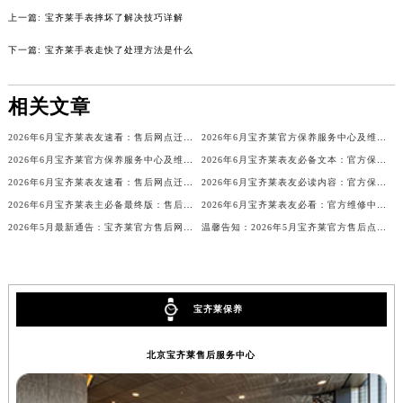
内蒙古自治区兴安盟市乌兰浩特市兴安大街宝齐莱售后服务中心（需提前预约）
上一篇:
宝齐莱手表摔坏了解决技巧详解
山西省大同市平城区迎宾街宝齐莱售后服务中心（需提前预约）
下一篇:
宝齐莱手表走快了处理方法是什么
山西省晋城市城区黄华街宝齐莱售后服务中心（需提前预约）
山西省晋中市榆次区顺城街宝齐莱售后服务中心（需提前预约）
相关文章
山西省临汾市尧都区解放路宝齐莱售后服务中心（需提前预约）
2026年6月宝齐莱表友速看：售后网点迁移及新开全览
2026年6月宝齐莱官方保养服务中心及维修点迁移新设补充公告文本
山西省吕梁市离石区永宁中路与建设街交叉口宝齐莱售后服务中心（需提前预约）
2026年6月宝齐莱官方保养服务中心及维修点迁移新设补充公告原文对外发布
2026年6月宝齐莱表友必备文本：官方保养维修中心搬迁及新开列表发布
山西省朔州市朔城区怡西路与鄯阳西街交汇处宝齐莱售后服务中心（需提前预约）
2026年6月宝齐莱表友速看：售后网点迁移及新开总览（最终版）
2026年6月宝齐莱表友必读内容：官方保养维修中心搬迁新开完整名录
山西省忻州市忻府区和平东街与七一南路交叉口宝齐莱售后服务中心（需提前预约）
2026年6月宝齐莱表主必备最终版：售后网点迁移与新开业
2026年6月宝齐莱表友必看：官方维修中心及保养点搬迁与新增
山西省阳泉市郊区平阳东街与新城大道交叉口宝齐莱售后服务中心（需提前预约）
2026年5月最新通告：宝齐莱官方售后网点迁址与新增
温馨告知：2026年5月宝齐莱官方售后点搬迁及新开业情况
山西省运城市盐湖区河东街宝齐莱售后服务中心（需提前预约）
山西省长治市潞州区英雄中路宝齐莱售后服务中心（需提前预约）
山西省太原市迎泽区迎泽街道解放路15号亨得利名表维修授权店3楼宝齐莱售后服务中心（需提前预约）
宝齐莱保养
天津市和平区赤峰道136号天津国际金融中心26层2603室宝齐莱售后服务中心（需提前预约）
安徽省安庆市迎江区人民路宝齐莱售后服务中心（需提前预约）
北京宝齐莱售后服务中心
安徽省蚌埠市蚌山区淮河路宝齐莱售后服务中心（需提前预约）
安徽省亳州市谯城区魏武大道宝齐莱售后服务中心（需提前预约）