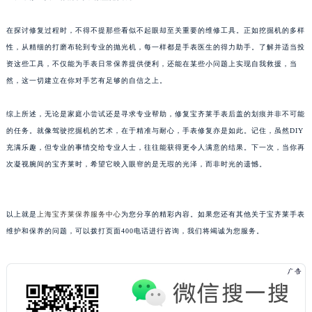
重庆市解放碑渝中区民权路28号英利国际金融中心写字楼20层01室（需提前预约）
在探讨修复过程时，不得不提那些看似不起眼却至关重要的维修工具。正如挖掘机的多样
黑龙江省大庆市萨尔图区会战大街宝齐莱售后服务中心（需提前预约）
性，从精细的打磨布轮到专业的抛光机，每一样都是手表医生的得力助手。了解并适当投
黑龙江省鹤岗市向阳区红军路宝齐莱售后服务中心（需提前预约）
资这些工具，不仅能为手表日常保养提供便利，还能在某些小问题上实现自我救援，当
黑龙江省黑河市爱辉区中央街宝齐莱售后服务中心（需提前预约）
然，这一切建立在你对手艺有足够的自信之上。
黑龙江省鸡西市鸡冠区红军路宝齐莱售后服务中心（需提前预约）
黑龙江省佳木斯市向阳区长安路宝齐莱售后服务中心（需提前预约）
综上所述，无论是家庭小尝试还是寻求专业帮助，修复宝齐莱手表后盖的划痕并非不可能
黑龙江省牡丹江市东安区太平路宝齐莱售后服务中心（需提前预约）
的任务。就像驾驶挖掘机的艺术，在于精准与耐心，手表修复亦是如此。记住，虽然DIY
充满乐趣，但专业的事情交给专业人士，往往能获得更令人满意的结果。下一次，当你再
黑龙江省七台河市桃山区大同街宝齐莱售后服务中心（需提前预约）
次凝视腕间的宝齐莱时，希望它映入眼帘的是无瑕的光泽，而非时光的遗憾。
黑龙江省齐齐哈尔市龙沙区龙华路宝齐莱售后服务中心（需提前预约）
黑龙江省双鸭山市尖山区新兴大街宝齐莱售后服务中心（需提前预约）
黑龙江省绥化市北林区新华街与康庄路交叉口宝齐莱售后服务中心（需提前预约）
以上就是
上海宝齐莱保养服务中心
为您分享的精彩内容。如果您还有其他关于宝齐莱手表
黑龙江省伊春市伊美区通河路宝齐莱售后服务中心（需提前预约）
维护和保养的问题，可以拨打页面400电话进行咨询，我们将竭诚为您服务。
吉林省白城市洮北区明仁南街宝齐莱售后服务中心（需提前预约）
吉林省白山市浑江区浑江大街宝齐莱售后服务中心（需提前预约）
吉林省吉林市船营区河南街宝齐莱售后服务中心（需提前预约）
吉林省辽源市龙山区人民大街宝齐莱售后服务中心（需提前预约）