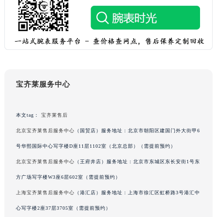
吉林省梅河口市新华街道梅河大街宝齐莱售后服务中心（需提前预约）
吉林省四平市铁东区紫气大路与南九经街交汇处宝齐莱售后服务中心（需提前预约）
吉林省松原市宁江区五环大街宝齐莱售后服务中心（需提前预约）
吉林省通化市东昌区环通乡江南大街宝齐莱售后服务中心（需提前预约）
吉林省延边市延吉市解放路宝齐莱售后服务中心（需提前预约）
辽宁省鞍山市铁东区站前街宝齐莱售后服务中心（需提前预约）
宝齐莱服务中心
辽宁省本溪市平山区胜利路宝齐莱售后服务中心（需提前预约）
辽宁省朝阳市双塔区新华路宝齐莱售后服务中心（需提前预约）
本文tag：
宝齐莱售后
辽宁省丹东市振兴区七经街宝齐莱售后服务中心（需提前预约）
北京宝齐莱售后服务中心
（国贸店）服务地址：北京市朝阳区建国门外大街甲6
辽宁省抚顺市新抚区东一路宝齐莱售后服务中心（需提前预约）
辽宁省阜新市海州区解放大街宝齐莱售后服务中心（需提前预约）
号华熙国际中心写字楼D座11层1102室（北京总部）（需提前预约）
辽宁省葫芦岛市连山区中央路宝齐莱售后服务中心（需提前预约）
北京宝齐莱售后服务中心
（王府井店）服务地址：北京市东城区东长安街1号东
辽宁省锦州市古塔区中央大街宝齐莱售后服务中心（需提前预约）
方广场写字楼W3座6层602室（需提前预约）
辽宁省辽阳市白塔区新运大街宝齐莱售后服务中心（需提前预约）
上海宝齐莱售后服务中心
（港汇店）服务地址：上海市徐汇区虹桥路3号港汇中
辽宁省盘锦市兴隆台区石油大街宝齐莱售后服务中心（需提前预约）
心写字楼2座37层3705室（需提前预约）
辽宁省铁岭市银州区南马路宝齐莱售后服务中心（需提前预约）