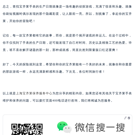
总之，查找宝齐莱手表的生产日期就像是一场有趣的侦探游戏，充满了惊喜和乐趣。就像
重庆市解放碑渝中区民权路28号英利国际金融中心写字楼20层01室（需提前预约）
你刷短视频时偶尔发现的那个隐藏彩蛋，让人眼前一亮。所以，别犹豫了，拿起你的宝齐
黑龙江省大庆市萨尔图区会战大街宝齐莱售后服务中心（需提前预约）
莱，开始你的冒险吧！
黑龙江省鹤岗市向阳区红军路宝齐莱售后服务中心（需提前预约）
黑龙江省黑河市爱辉区中央街宝齐莱售后服务中心（需提前预约）
记住，每一款宝齐莱都有它的故事，而你，就是那个揭开谜底的幸运儿。在这个过程中，
黑龙江省鸡西市鸡冠区红军路宝齐莱售后服务中心（需提前预约）
你不仅找到了手表的生产日期，还可能发现了自己对时间、历史以及精致工艺的热爱。毕
黑龙江省佳木斯市向阳区长安路宝齐莱售后服务中心（需提前预约）
竟，谁不喜欢解开谜题的那一刻，那种成就感，简直比抢到限量版口红还要爽！
黑龙江省牡丹江市东安区太平路宝齐莱售后服务中心（需提前预约）
好了，今天的探险就到这里，希望你和你的宝齐莱能有一个美好的未来，就像你和你最爱
黑龙江省七台河市桃山区大同街宝齐莱售后服务中心（需提前预约）
的那款游戏一样，永远充满新鲜感和乐趣。下次见，各位时间旅行者！
黑龙江省齐齐哈尔市龙沙区龙华路宝齐莱售后服务中心（需提前预约）
黑龙江省双鸭山市尖山区新兴大街宝齐莱售后服务中心（需提前预约）
黑龙江省绥化市北林区新华街与康庄路交叉口宝齐莱售后服务中心（需提前预约）
以上就是
上海宝齐莱保养服务中心
为您分享的精彩内容。如果您还有其他关于宝齐莱手表
黑龙江省伊春市伊美区通河路宝齐莱售后服务中心（需提前预约）
维护和保养的问题，可以拨打页面400电话进行咨询，我们将竭诚为您服务。
吉林省白城市洮北区明仁南街宝齐莱售后服务中心（需提前预约）
吉林省白山市浑江区浑江大街宝齐莱售后服务中心（需提前预约）
吉林省吉林市船营区河南街宝齐莱售后服务中心（需提前预约）
吉林省辽源市龙山区人民大街宝齐莱售后服务中心（需提前预约）