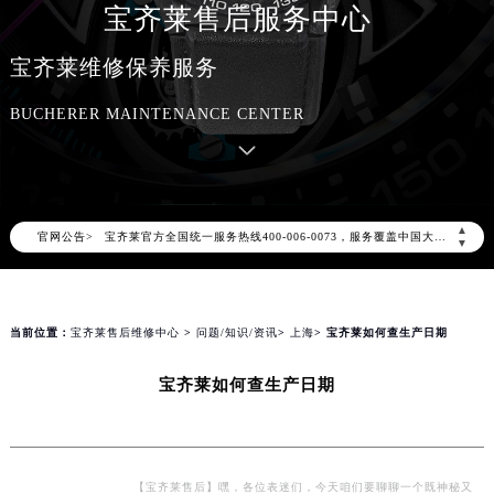
宝齐莱售后服务中心
宝齐莱维修保养服务
BUCHERER MAINTENANCE CENTER
2026年8月宝齐莱中国区售后服务网络优化升级公告
2026年8月宝齐莱全国官方售后客户服务热线：400-006-0073
宝齐莱官方全国统一服务热线400-006-0073，服务覆盖中国大陆、香港、澳门、台湾全部区域（非大陆需加拨“+86”）
▲
官网公告>
2026年8月宝齐莱售后服务中心最新网点地址：
▼
北京市朝阳区建国门外大街甲6号华熙国际中心写字楼D座11层1102室（北京总部）（需提前预约）
北京市东城区东长安街1号东方广场写字楼W3座6层602室（需提前预约）
当前位置：
宝齐莱售后维修中心
>
问题/知识/资讯
>
上海
> 宝齐莱如何查生产日期
天津市和平区赤峰道136号天津国际金融中心写字楼26层2603室（需提前预约）
上海市徐汇区虹桥路3号港汇中心写字楼2座37层3705室（需提前预约）
宝齐莱如何查生产日期
上海市黄浦区南京东路299号宏伊国际广场写字楼8层806室（需提前预约）
南京市秦淮区中山南路1号（新街口）南京中心写字楼22层C1-1室（需提前预约）
常州市新北区龙锦路1590号现代传媒中心写字楼5号楼10层1008室（需提前预约）
【宝齐莱售后】嘿，各位表迷们，今天咱们要聊聊一个既神秘又
徐州市鼓楼区淮海东路29号苏宁广场IFC国际金融中心写字楼35层3508室（需提前预约）