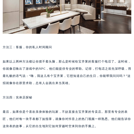
武汉市江汉区解放大道686号世界贸易大厦38层09室（需提前预约）
南宁市青秀区金湖路59号地王大厦12楼1224室（需提前预约）
合肥市蜀山区潜山路111号万象城华润大厦B座12楼03室（需提前预约）
泉州市丰泽区宝洲路729号浦西万达中心写字楼A座7楼709室（需提前预约）
青岛市南区山东路6号华润大厦B座22层04室（需提前预约）
方法三：客服，你的私人时间顾问
烟台市芝罘区胜利路139号万达金融中心A座907室（需提前预约）
长春市朝阳区西安大路727号中银大厦A座(旺进大厦)18层09室（需提前预约）
如果以上两种方法都让你摸不着头脑，那么是时候给宝齐莱的客服打个电话了。这时候，
贵阳市南明区都司高架桥路33号亨特国际金融中心14楼14D（需提前预约）
你就像召唤出了游戏中的NPC，他们能提供专业的帮助。记得，打电话之前先深呼吸，用
昆明市盘龙区北京路928号同德昆明广场写字楼10层06室（需提前预约）
最礼貌的语气说：“嗨，我这儿有个宝齐莱，它想知道自己的生日，你能帮我问问吗？”这
石家庄市长安区中山东路39号勒泰中心写字楼B座13层07室（需提前预约）
招就像你在群里求助，总有人会跳出来当英雄。
西安市碑林区南关正街88号华侨城长安国际中心E座6楼10室（需提前预约）
方法四：实体店探秘
海口市龙华区金贸东路5号海口华润大厦B座17层1707室（需提前预约）
唐山市路南区新华东道100号万达广场写字楼A座10层1002室（需提前预约）
最后，如果你是个喜欢亲身体验的玩家，不妨直接去宝齐莱的专卖店。那里有专业的表
台州市椒江区东海大道1800号腾达中心东1幢20楼2002室（需提前预约）
匠，他们对每一块手表都了如指掌，就像你对抖音上的热门视频一样熟悉。他们能告诉你
内蒙古自治区呼和浩特市玉泉区大学西街70号华润万象城写字楼（鄂尔多斯大厦）23层2326室（需提前预约）
这块表的故事，从它的出生地到它如何穿越时空来到你的手腕上。
甘肃省兰州市七里河区西津西路16号兰州中心写字楼21层2102室（需提前预约）