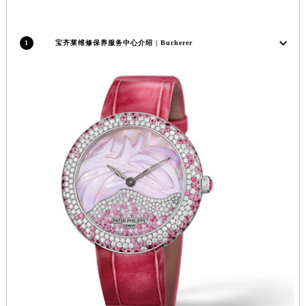
福建省三明市三元区东乾二路宝齐莱售后服务中心（需提前预约）
福建省漳州市龙文区步港路宝齐莱售后服务中心（需提前预约）
1
宝齐莱维修保养服务中心介绍 | Bucherer
江苏省常州市新北区龙锦路1590号现代传媒中心5号楼10层1008室宝齐莱售后服务中心（需提前预约）
江苏省淮安市清江浦区淮海北路宝齐莱售后服务中心（需提前预约）
江苏省连云港市海州区通灌北路宝齐莱售后服务中心（需提前预约）
江苏省南京市秦淮区中山南路1号南京中心22层22-C1-C3室宝齐莱售后服务中心（需提前预约）
江苏省宿迁市宿城区西湖路宝齐莱售后服务中心（需提前预约）
江苏省泰州市海陵区永定东路399号置地商务中心东塔（华润万象城）17层1706室宝齐莱售后服务中心（需提前预约）
江苏省徐州市鼓楼区淮海东路29号苏宁广场IFC国际金融中心35层3508室宝齐莱售后服务中心（需提前预约）
江苏省盐城市盐都区世纪大道5号盐城金融城写字楼1号楼16层1604室宝齐莱售后服务中心（需提前预约）
江苏省扬州市邗江区国展路29号星耀天地写字楼1号楼18层1803室宝齐莱售后服务中心（需提前预约）
江苏省镇江市京口区中山东路宝齐莱售后服务中心（需提前预约）
江西省抚州市临川区赣东大道宝齐莱售后服务中心（需提前预约）
江西省赣州市章贡区文清路宝齐莱售后服务中心（需提前预约）
江西省吉安市吉州区井冈山大道宝齐莱售后服务中心（需提前预约）
江西省景德镇市珠山区珠山中路宝齐莱售后服务中心（需提前预约）