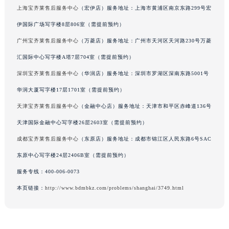
上海宝齐莱售后服务中心
（宏伊店）服务地址：上海市黄浦区南京东路299号宏
辽宁省营口市站前区市府路与渤海大街交叉口宝齐莱售后服务中心（需提前预约）
伊国际广场写字楼8层806室（需提前预约）
辽宁省沈阳市沈河区中街路137号亨得利名表维修授权店1楼宝齐莱售后服务中心（需提前预约）
辽宁省沈阳市沈河区中街路83号亨得利名表维修授权店1楼宝齐莱售后服务中心（需提前预约）
广州宝齐莱售后服务中心
（万菱店）服务地址：广州市天河区天河路230号万菱
北京市朝阳区建国门外大街甲6号华熙国际中心D座11层1102室宝齐莱售后服务中心（北京总部）（需提前预约）
汇国际中心写字楼A塔7层704室（需提前预约）
北京市东城区东长安街1号王府井东方广场W3座6层602室宝齐莱售后服务中心（需提前预约）
深圳宝齐莱售后服务中心
（华润店）服务地址：深圳市罗湖区深南东路5001号
河北省保定市竞秀区朝阳北大街北国先天下宝齐莱售后服务中心（需提前预约）
华润大厦写字楼17层1701室（需提前预约）
内蒙古自治区阿拉善盟市左旗土尔扈特大街宝齐莱售后服务中心（需提前预约）
天津宝齐莱售后服务中心
（金融中心店）服务地址：天津市和平区赤峰道136号
内蒙古自治区巴彦淖尔市临河区新华街宝齐莱售后服务中心（需提前预约）
天津国际金融中心写字楼26层2603室（需提前预约）
内蒙古自治区包头市青山区幸福路甲3号王府井百货名表维修宝齐莱售后服务中心（需提前预约）
成都宝齐莱售后服务中心
（东原店）服务地址：成都市锦江区人民东路6号SAC
内蒙古自治区赤峰市红山区哈达街宝齐莱售后服务中心（需提前预约）
内蒙古自治区鄂尔多斯市东胜区伊金霍洛街宝齐莱售后服务中心（需提前预约）
东原中心写字楼24层2406B室（需提前预约）
内蒙古自治区呼伦贝尔市海拉尔区中央街宝齐莱售后服务中心（需提前预约）
服务专线：
400-006-0073
内蒙古自治区通辽市科尔沁区明仁大街宝齐莱售后服务中心（需提前预约）
本页链接：
http://www.bdmbkz.com/problems/shanghai/3749.html
内蒙古自治区乌海市海勃湾区人民南路宝齐莱售后服务中心（需提前预约）
内蒙古自治区乌兰察布市集宁区恩和大街宝齐莱售后服务中心（需提前预约）
内蒙古自治区锡林郭勒盟市锡林浩特市光明街与额尔敦路交叉口宝齐莱售后服务中心（需提前预约）