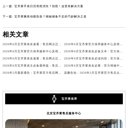
上一篇:
宝齐莱手表日历突然消失？别慌！这里有解决方案
内蒙古自治区兴安盟市乌兰浩特市兴安大街宝齐莱售后服务中心（需提前预约）
山西省大同市平城区迎宾街宝齐莱售后服务中心（需提前预约）
下一篇:
宝齐莱腕表动能告急？揭秘储备不足的巧妙解决之道
山西省晋城市城区黄华街宝齐莱售后服务中心（需提前预约）
山西省晋中市榆次区顺城街宝齐莱售后服务中心（需提前预约）
相关文章
山西省临汾市尧都区解放路宝齐莱售后服务中心（需提前预约）
2026年6月宝齐莱表友速看：售后网点迁移及新开全览
2026年6月宝齐莱官方保养服务中心及维修点迁移新设补充公告文本
山西省吕梁市离石区永宁中路与建设街交叉口宝齐莱售后服务中心（需提前预约）
2026年6月宝齐莱官方保养服务中心及维修点迁移新设补充公告原文对外发布
2026年6月宝齐莱表友必备文本：官方保养维修中心搬迁及新开列表发布
山西省朔州市朔城区怡西路与鄯阳西街交汇处宝齐莱售后服务中心（需提前预约）
2026年6月宝齐莱表友速看：售后网点迁移及新开总览（最终版）
2026年6月宝齐莱表友必读内容：官方保养维修中心搬迁新开完整名录
山西省忻州市忻府区和平东街与七一南路交叉口宝齐莱售后服务中心（需提前预约）
2026年6月宝齐莱表主必备最终版：售后网点迁移与新开业
2026年6月宝齐莱表友必看：官方维修中心及保养点搬迁与新增
山西省阳泉市郊区平阳东街与新城大道交叉口宝齐莱售后服务中心（需提前预约）
2026年5月最新通告：宝齐莱官方售后网点迁址与新增
温馨告知：2026年5月宝齐莱官方售后点搬迁及新开业情况
山西省运城市盐湖区河东街宝齐莱售后服务中心（需提前预约）
山西省长治市潞州区英雄中路宝齐莱售后服务中心（需提前预约）
山西省太原市迎泽区迎泽街道解放路15号亨得利名表维修授权店3楼宝齐莱售后服务中心（需提前预约）
宝齐莱保养
天津市和平区赤峰道136号天津国际金融中心26层2603室宝齐莱售后服务中心（需提前预约）
安徽省安庆市迎江区人民路宝齐莱售后服务中心（需提前预约）
北京宝齐莱售后服务中心
安徽省蚌埠市蚌山区淮河路宝齐莱售后服务中心（需提前预约）
安徽省亳州市谯城区魏武大道宝齐莱售后服务中心（需提前预约）