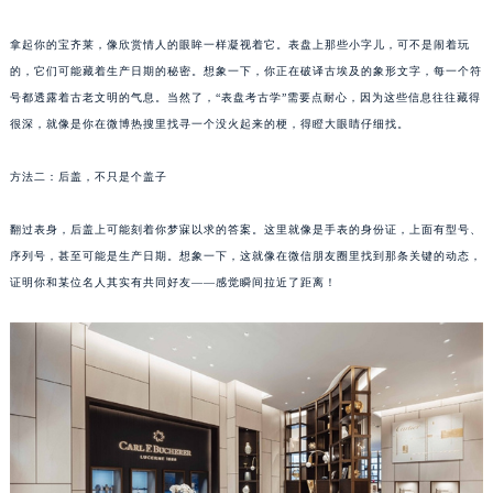
成都市锦江区人民东路6号SAC东原中心写字楼24层2406B室（需提前预约）
拿起你的宝齐莱，像欣赏情人的眼眸一样凝视着它。表盘上那些小字儿，可不是闹着玩
重庆市江北区观音桥步行街2号融恒时代广场写字楼9层902室（需提前预约）
的，它们可能藏着生产日期的秘密。想象一下，你正在破译古埃及的象形文字，每一个符
长沙市芙蓉区定王台街道建湘路393号世茂环球金融中心写字楼（芙蓉广场）10层13室（需提前预约）
号都透露着古老文明的气息。当然了，“表盘考古学”需要点耐心，因为这些信息往往藏得
郑州市二七区铭功路10号华润大厦写字楼29层2905室（需提前预约）
很深，就像是你在微博热搜里找寻一个没火起来的梗，得瞪大眼睛仔细找。
太原市迎泽区解放路15号亨得利名表服务中心（品牌授权店）3层整层（需提前预约）
方法二：后盖，不只是个盖子
沈阳市沈河区中街路137号亨得利名表服务中心（品牌授权店）1层整层（需提前预约）
沈阳市沈河区中街路83号亨得利名表服务中心（品牌授权店）1层整层（需提前预约）
翻过表身，后盖上可能刻着你梦寐以求的答案。这里就像是手表的身份证，上面有型号、
乌鲁木齐市天山区红山路26号时代广场（CCMALL）C座17层17-B（需提前预约）
序列号，甚至可能是生产日期。想象一下，这就像在微信朋友圈里找到那条关键的动态，
温州市鹿城区锦绣路1067号置信广场10层1015室（需提前预约）
证明你和某位名人其实有共同好友——感觉瞬间拉近了距离！
哈尔滨市道里区友谊西路600号富力中心T2座写字楼29层03室（需提前预约）
大连市中山区人民路15号国际金融大厦7层G室（需提前预约）
佛山市禅城区季华五路57号万科金融中心C座12层1205室（需提前预约）
东莞市东城街道鸿福东路1号民盈国贸中心T1写字楼9层907室（需提前预约）
无锡市梁溪区人民中路139号恒隆广场写字楼1座11层1104室（需提前预约）
南通市崇川区工农路57号圆融广场写字楼16层1603室（需提前预约）
苏州市苏州工业园区星港街199号苏州中心办公楼C座22层08室（需提前预约）