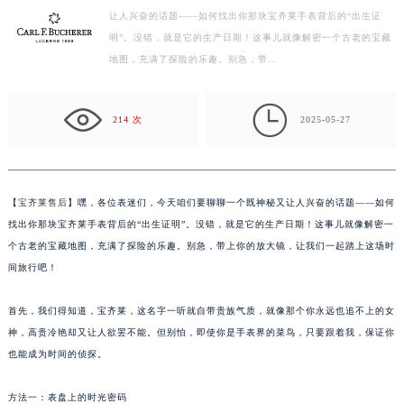
让人兴奋的话题——如何找出你那块宝齐莱手表背后的“出生证
扬州市邗江区国展路29号星耀天地写字楼1号楼18层1803室（需提前预约）
明”。没错，就是它的生产日期！这事儿就像解密一个古老的宝藏
盐城市盐都区世纪大道5号盐城金融城写字楼1号楼16层1604室（需提前预约）
地图，充满了探险的乐趣。别急，带…
泰州市海陵区永定东路399号置地商务中心东塔写字楼（华润万象城）17层1706室（需提前预约）
宁波市江北区大闸南路500号来福士广场办公楼20层2009室（需提前预约）

214 次
2025-05-27
杭州市上城区钱江路1366号华润大厦写字楼A座5层503-5室（需提前预约）
金华市金东区东市南街777号金华万达广场写字楼4号楼22层2209室（需提前预约）
绍兴市越城区胜利东路379号世茂天际中心写字楼8层805室（需提前预约）
嘉兴市南湖区广益路705号嘉兴世界贸易中心写字楼A座13层1304室（需提前预约）
【
宝齐莱售后
】嘿，各位表迷们，今天咱们要聊聊一个既神秘又让人兴奋的话题——如何
南昌市红谷滩新区红谷中大道998号绿地双子塔（中央广场）A1座办公楼14层07室（需提前预约）
找出你那块宝齐莱手表背后的“出生证明”。没错，就是它的生产日期！这事儿就像解密一
个古老的宝藏地图，充满了探险的乐趣。别急，带上你的放大镜，让我们一起踏上这场时
济南市历下区经十路11111号华润中心写字楼（万象城）15层1508室（需提前预约）
间旅行吧！
广州市天河区天河路230号万菱汇国际中心写字楼A塔7层704室（需提前预约）
广州市越秀区环市东路371-375号世界贸易中心大厦南塔写字楼15层07室（需提前预约）
首先，我们得知道，宝齐莱，这名字一听就自带贵族气质，就像那个你永远也追不上的女
深圳市罗湖区深南东路5001号华润大厦写字楼17层1701室（需提前预约）
神，高贵冷艳却又让人欲罢不能。但别怕，即使你是手表界的菜鸟，只要跟着我，保证你
惠州市惠城区江北文昌一路7号华贸大厦写字楼1座30层05室（需提前预约）
也能成为时间的侦探。
厦门市思明区湖滨东路95号华润大厦写字楼B座11层1104室（需提前预约）
方法一：表盘上的时光密码
福州市鼓楼区五四路128-1号恒力城写字楼15层03室（需提前预约）