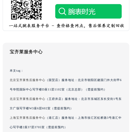
吉林省梅河口市新华街道梅河大街宝齐莱售后服务中心（需提前预约）
吉林省四平市铁东区紫气大路与南九经街交汇处宝齐莱售后服务中心（需提前预约）
吉林省松原市宁江区五环大街宝齐莱售后服务中心（需提前预约）
吉林省通化市东昌区环通乡江南大街宝齐莱售后服务中心（需提前预约）
吉林省延边市延吉市解放路宝齐莱售后服务中心（需提前预约）
辽宁省鞍山市铁东区站前街宝齐莱售后服务中心（需提前预约）
宝齐莱服务中心
辽宁省本溪市平山区胜利路宝齐莱售后服务中心（需提前预约）
辽宁省朝阳市双塔区新华路宝齐莱售后服务中心（需提前预约）
本文tag：
辽宁省丹东市振兴区七经街宝齐莱售后服务中心（需提前预约）
北京宝齐莱售后服务中心
（国贸店）服务地址：北京市朝阳区建国门外大街甲6
辽宁省抚顺市新抚区东一路宝齐莱售后服务中心（需提前预约）
辽宁省阜新市海州区解放大街宝齐莱售后服务中心（需提前预约）
号华熙国际中心写字楼D座11层1102室（北京总部）（需提前预约）
辽宁省葫芦岛市连山区中央路宝齐莱售后服务中心（需提前预约）
北京宝齐莱售后服务中心
（王府井店）服务地址：北京市东城区东长安街1号东
辽宁省锦州市古塔区中央大街宝齐莱售后服务中心（需提前预约）
方广场写字楼W3座6层602室（需提前预约）
辽宁省辽阳市白塔区新运大街宝齐莱售后服务中心（需提前预约）
上海宝齐莱售后服务中心
（港汇店）服务地址：上海市徐汇区虹桥路3号港汇中
辽宁省盘锦市兴隆台区石油大街宝齐莱售后服务中心（需提前预约）
心写字楼2座37层3705室（需提前预约）
辽宁省铁岭市银州区南马路宝齐莱售后服务中心（需提前预约）