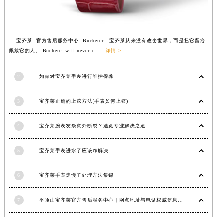
江西省九江市浔阳区浔阳路宝齐莱售后服务中心（需提前预约）
江西省南昌市红谷滩新区红谷中大道998号绿地双子塔（中央广场）A1座办公楼14层1407室宝齐莱售后服务中心（需提前预约）
江西省萍乡市安源区萍安北大道与康庄路交叉口宝齐莱售后服务中心（需提前预约）
宝齐莱 官方售后服务中心 Bucherer 宝齐莱从来没有改变世界，而是把它留给
佩戴它的人。 Bucherer will never c......
详情 >
江西省上饶市信州区滨江西路宝齐莱售后服务中心（需提前预约）
江西省新余市渝水区北湖西路宝齐莱售后服务中心（需提前预约）
2
如何对宝齐莱手表进行维护保养
江西省宜春市袁州区中山中路宝齐莱售后服务中心（需提前预约）
江西省鹰潭市月湖区胜利东路宝齐莱售后服务中心（需提前预约）
3
宝齐莱正确的上弦方法(手表如何上弦)
山东省德州市德城区东风中路宝齐莱售后服务中心（需提前预约）
山东省东营市东营区济南路宝齐莱售后服务中心（需提前预约）
4
宝齐莱腕表发条意外断裂？速览专业解决之道
山东省济南市历下区经十路11111号华润中心写字楼（万象城）15层1508室宝齐莱售后服务中心（需提前预约）
山东省济宁市任城区太白楼路宝齐莱售后服务中心（需提前预约）
5
宝齐莱手表进水了应该咋解决
山东省莱芜市文化南路8号银座商城名表维修一楼名表维修宝齐莱售后服务中心（需提前预约）
山东省临沂市兰山区解放路宝齐莱售后服务中心（需提前预约）
6
宝齐莱手表走慢了处理方法集锦
山东省日照市东港区烟台路宝齐莱售后服务中心（需提前预约）
7
平顶山宝齐莱官方售后服务中心｜网点地址与电话权威信息公示（2026年6月最新）
山东省泰安市泰山区财源街道泰山大街宝齐莱售后服务中心（需提前预约）
山东省威海市环翠区新威海路89号振华商厦一楼名表维修宝齐莱售后服务中心（需提前预约）