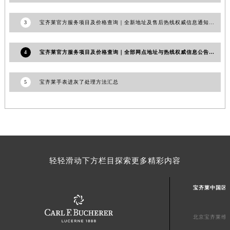
澳门特别行政区花地玛堂区关闸广场宝齐莱售后服务中心（需提前预约）
3
宝齐莱官方服务项目及价格查询｜全新地址及售后热线权威信息通知（2026年7月最新）
澳门特别行政区花王堂区大三巴商圈宝齐莱售后服务中心（需提前预约）
澳门特别行政区嘉模堂区官也街宝齐莱售后服务中心（需提前预约）
4
宝齐莱官方服务项目及价格查询｜全部网点地址与热线权威信息公告（2026年7月最新）
澳门省路氹城市金光大道宝齐莱售后服务中心（需提前预约）
澳门特别行政区望德堂区塔石广场宝齐莱售后服务中心（需提前预约）
5
宝齐莱手表进灰了处理方法汇总
福建省福州市鼓楼区五四路128-1号恒力城写字楼15层03室宝齐莱售后服务中心（需提前预约）
福建省厦门市思明区湖滨东路95号万象城华润大厦B座11层1104室宝齐莱售后服务中心（需提前预约）
广东省潮州市潮安区新风路与潮汕路交汇处宝齐莱售后服务中心（需提前预约）
广东省广州市天河区天河路230号万菱汇国际中心A塔7层704室宝齐莱售后服务中心（需提前预约）
广东省广州市越秀区环市东路371-375号世界贸易中心大厦南塔15层1507室宝齐莱售后服务中心（需提前预约）
广东省河源市源城区越王大道宝齐莱售后服务中心（需提前预约）
轻轻滑动下方栏目探索更多精彩内容
广东省惠州市惠城区江北文昌一路7号华贸大厦1座30层3005室宝齐莱售后服务中心（需提前预约）
广东省江门市蓬江区广场西路宝齐莱售后服务中心（需提前预约）
宝齐莱中国区
广东省揭阳市榕城进贤门步行街宝齐莱售后服务中心（需提前预约）
广东省茂名市电白区水东街道迎宾大道宝齐莱售后服务中心（需提前预约）
北京宝齐莱维
广东省梅州市梅江区金燕大道宝齐莱售后服务中心（需提前预约）