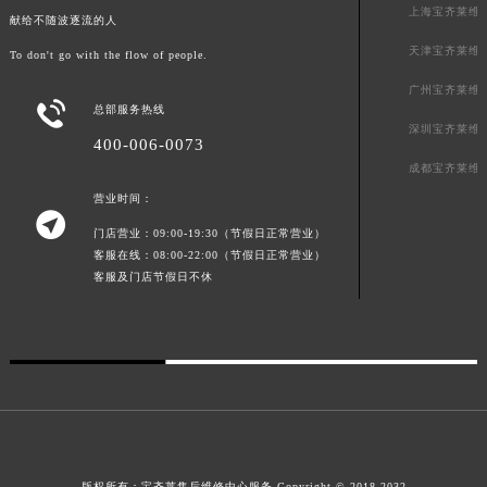
上海宝齐莱维
献给不随波逐流的人
广东省清远市清城区湖西路宝齐莱售后服务中心（需提前预约）
天津宝齐莱维
To don't go with the flow of people.
广东省汕头市龙湖区长平路宝齐莱售后服务中心（需提前预约）
广东省汕尾市城区香洲街道园林社区翠园街宝齐莱售后服务中心（需提前预约）
广州宝齐莱维

总部服务热线
广东省韶关市武江区芙蓉新区与老城中心交汇处宝齐莱售后服务中心（需提前预约）
深圳宝齐莱维
400-006-0073
广东省深圳市罗湖区深南东路5001号华润大厦17层1701室宝齐莱售后服务中心（需提前预约）
成都宝齐莱维
广东省阳江市江城区东风一路宝齐莱售后服务中心（需提前预约）
营业时间：
广东省云浮市云城区金山路宝齐莱售后服务中心（需提前预约）

门店营业：09:00-19:30（节假日正常营业）
广东省湛江市赤坎区观海北路宝齐莱售后服务中心（需提前预约）
客服在线：08:00-22:00（节假日正常营业）
广东省肇庆市端州区信安大道与砚都大道交汇处宝齐莱售后服务中心（需提前预约）
客服及门店节假日不休
广西壮族自治区百色市右江区中山二路宝齐莱售后服务中心（需提前预约）
广西壮族自治区北海市海城区北京路宝齐莱售后服务中心（需提前预约）
广西壮族自治区崇左市江州区石景林街道友谊大道与丽川路交汇处宝齐莱售后服务中心（需提前预约）
广西壮族自治区防城港市港口区金花茶大道宝齐莱售后服务中心（需提前预约）
广西壮族自治区贵港市港北区港城街道布山大道与仙衣路交叉口宝齐莱售后服务中心（需提前预约）
广西壮族自治区桂林市秀峰区红岭路宝齐莱售后服务中心（需提前预约）
广西壮族自治区河池市金城江区金城江街道朝阳路宝齐莱售后服务中心（需提前预约）
版权所有：
宝齐莱售后维修中心服务
Copyright © 2018-2032