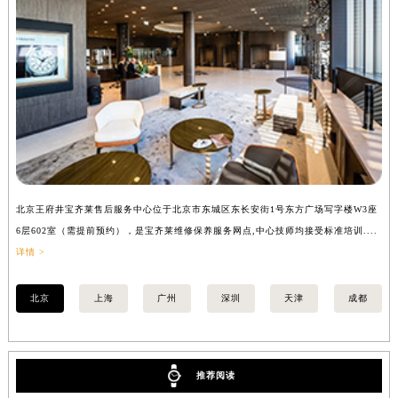
安徽省池州市贵池区长江路宝齐莱售后服务中心（需提前预约）
安徽省滁州市琅琊区南谯北路宝齐莱售后服务中心（需提前预约）
安徽省阜阳市颍州区颍州北路宝齐莱售后服务中心（需提前预约）
安徽省淮北市相山区淮海路宝齐莱售后服务中心（需提前预约）
安徽省淮南市田家庵区国庆中路宝齐莱售后服务中心（需提前预约）
安徽省黄山市屯溪区黄山西路宝齐莱售后服务中心（需提前预约）
安徽省六安市金安区解放中路宝齐莱售后服务中心（需提前预约）
安徽省马鞍山市雨山区湖南西路宝齐莱售后服务中心（需提前预约）
北京王府井宝齐莱售后服务中心位于北京市东城区东长安街1号东方广场写字楼W3座
上
安徽省宿州市埇桥区人民中路宝齐莱售后服务中心（需提前预约）
6层602室（需提前预约），是宝齐莱维修保养服务网点,中心技师均接受标准培训....
8
安徽省铜陵市铜官区石城大道宝齐莱售后服务中心（需提前预约）
详情 >
提
安徽省芜湖市镜湖区中山路步行街宝齐莱售后服务中心（需提前预约）
安徽省宣城市宣州区叠嶂西路宝齐莱售后服务中心（需提前预约）
北京
上海
广州
深圳
天津
成都
福建省龙岩市新罗区九一南路宝齐莱售后服务中心（需提前预约）
福建省南平市建阳区人民西路宝齐莱售后服务中心（需提前预约）
福建省宁德市蕉城区天湖东路宝齐莱售后服务中心（需提前预约）
推荐阅读
福建省莆田市城厢区霞林街道荔华东大道宝齐莱售后服务中心（需提前预约）