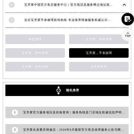
8
宝齐莱中国官方售后服务中心｜官方电话及服务网点地址权威信息通知（2026年6月最新）
山东省潍坊市奎文区东风东街宝齐莱售后服务中心（需提前预约）
山东省枣庄市滕州市北辛路与善国路交叉口宝齐莱售后服务中心（需提前预约）

9
北京宝齐莱手表修理咨询热线 专业保养维修服务权威公示（2026年7月最新）
山东省淄博市张店区金晶大道宝齐莱售后服务中心（需提前预约）
上海市黄浦区南京东路299号宏伊国际广场写字楼8层806室宝齐莱售后服务中心（需提前预约）

表盘清理
宝齐莱，表盘更换
上海市徐汇区虹桥路3号港汇中心2座37层3705室宝齐莱售后服务中心（需提前预约）
浙江省杭州市上城区钱江路1366号华润大厦A座5层503-5室宝齐莱售后服务中心（需提前预约）
宝齐莱，指针故障
宝齐莱，手表故障
浙江省湖州市吴兴区劳动路宝齐莱售后服务中心（需提前预约）
浙江省嘉兴市南湖区广益路705号嘉兴世界贸易中心A座13层1304室宝齐莱售后服务中心（需提前预约）
宝齐莱，表壳生锈
宝齐莱售后
浙江省金华市金东区东市南街777号金华万达广场4号楼22楼2209室宝齐莱售后服务中心（需提前预约）
浙江省丽水市莲都区解放街宝齐莱售后服务中心（需提前预约）
随机推荐
浙江省宁波市江北区大闸南路500号来福士广场办公楼20层2009室宝齐莱售后服务中心（需提前预约）
浙江省衢州市柯城区上街宝齐莱售后服务中心（需提前预约）
浙江省绍兴市越城区胜利东路379号世茂天际中心写字楼8层805室宝齐莱售后服务中心（需提前预约）
1
宝齐莱官方服务项目及价格查询｜服务热线及门店地址权威信息声明（2026年7月最新）
浙江省舟山市定海区解放东路宝齐莱售后服务中心（需提前预约）
澳门特别行政区大堂区议事亭前地（新马路）宝齐莱售后服务中心（需提前预约）
2
宝齐莱名表重庆维修店：2026年8月最新官方售后保养服务公告与网点地址及热线信息公示
澳门特别行政区风顺堂区南湾大马路宝齐莱售后服务中心（需提前预约）