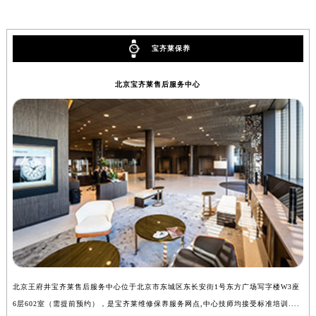
山西省大同市平城区迎宾街宝齐莱售后服务中心（需提前预约）
山西省晋城市城区黄华街宝齐莱售后服务中心（需提前预约）
宝齐莱保养
山西省晋中市榆次区顺城街宝齐莱售后服务中心（需提前预约）
山西省临汾市尧都区解放路宝齐莱售后服务中心（需提前预约）
北京宝齐莱售后服务中心
山西省吕梁市离石区永宁中路与建设街交叉口宝齐莱售后服务中心（需提前预约）
山西省朔州市朔城区怡西路与鄯阳西街交汇处宝齐莱售后服务中心（需提前预约）
山西省忻州市忻府区和平东街与七一南路交叉口宝齐莱售后服务中心（需提前预约）
山西省阳泉市郊区平阳东街与新城大道交叉口宝齐莱售后服务中心（需提前预约）
山西省运城市盐湖区河东街宝齐莱售后服务中心（需提前预约）
山西省长治市潞州区英雄中路宝齐莱售后服务中心（需提前预约）
山西省太原市迎泽区迎泽街道解放路15号亨得利名表维修授权店3楼宝齐莱售后服务中心（需提前预约）
天津市和平区赤峰道136号天津国际金融中心26层2603室宝齐莱售后服务中心（需提前预约）
安徽省安庆市迎江区人民路宝齐莱售后服务中心（需提前预约）
安徽省蚌埠市蚌山区淮河路宝齐莱售后服务中心（需提前预约）
北京王府井宝齐莱售后服务中心位于北京市东城区东长安街1号东方广场写字楼W3座
上
安徽省亳州市谯城区魏武大道宝齐莱售后服务中心（需提前预约）
6层602室（需提前预约），是宝齐莱维修保养服务网点,中心技师均接受标准培训....
8
安徽省池州市贵池区长江路宝齐莱售后服务中心（需提前预约）