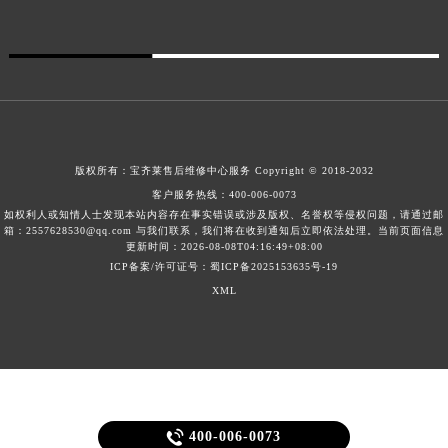
广东省汕头市龙湖区长平路宝齐莱售后服务中心（需提前预约）
广东省汕尾市城区香洲街道园林社区翠园街宝齐莱售后服务中心（需提前预约）
广东省韶关市武江区芙蓉新区与老城中心交汇处宝齐莱售后服务中心（需提前预约）
广东省深圳市罗湖区深南东路5001号华润大厦17层1701室宝齐莱售后服务中心（需提前预约）
广东省阳江市江城区东风一路宝齐莱售后服务中心（需提前预约）
广东省云浮市云城区金山路宝齐莱售后服务中心（需提前预约）
版权所有：
宝齐莱售后维修中心服务
Copyright © 2018-2032
广东省湛江市赤坎区观海北路宝齐莱售后服务中心（需提前预约）
客户服务热线：
400-006-0073
如权利人或知情人士发现本站内容存在事实错误或涉及版权、名誉权等侵权问题，请通过邮
广东省肇庆市端州区信安大道与砚都大道交汇处宝齐莱售后服务中心（需提前预约）
箱：2557628530@qq.com 与我们联系，我们将在收到通知后立即依法处理。当前页面信息
广西壮族自治区百色市右江区中山二路宝齐莱售后服务中心（需提前预约）
更新时间：2026-08-08T04:16:49+08:00
ICP备案/许可证号：蜀ICP备2025153635号-19
广西壮族自治区北海市海城区北京路宝齐莱售后服务中心（需提前预约）
XML
广西壮族自治区崇左市江州区石景林街道友谊大道与丽川路交汇处宝齐莱售后服务中心（需提前预约）
广西壮族自治区防城港市港口区金花茶大道宝齐莱售后服务中心（需提前预约）
广西壮族自治区贵港市港北区港城街道布山大道与仙衣路交叉口宝齐莱售后服务中心（需提前预约）
广西壮族自治区桂林市秀峰区红岭路宝齐莱售后服务中心（需提前预约）
广西壮族自治区河池市金城江区金城江街道朝阳路宝齐莱售后服务中心（需提前预约）

400-006-0073
广西壮族自治区贺州市八步区城东街道灵峰南路宝齐莱售后服务中心（需提前预约）