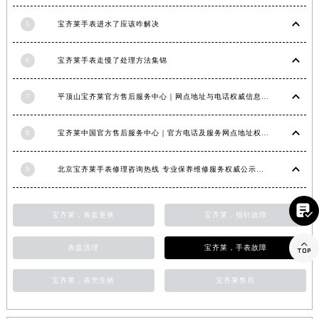
江西省南昌市红谷滩新区红谷中大道998号绿地双子塔（中央广场）A1座办公楼14层1407室宝齐莱售后服务中心（需提前预约）
5
宝齐莱手表进水了应该咋解决
江西省萍乡市安源区萍安北大道与康庄路交叉口宝齐莱售后服务中心（需提前预约）
江西省上饶市信州区滨江西路宝齐莱售后服务中心（需提前预约）
6
宝齐莱手表走慢了处理方法集锦
江西省新余市渝水区北湖西路宝齐莱售后服务中心（需提前预约）
江西省宜春市袁州区中山中路宝齐莱售后服务中心（需提前预约）
7
平顶山宝齐莱官方售后服务中心｜网点地址与电话权威信息公示（2026年6月最新）
江西省鹰潭市月湖区胜利东路宝齐莱售后服务中心（需提前预约）
8
宝齐莱中国官方售后服务中心｜官方电话及服务网点地址权威信息通知（2026年6月最新）
山东省德州市德城区东风中路宝齐莱售后服务中心（需提前预约）
山东省东营市东营区济南路宝齐莱售后服务中心（需提前预约）
9
北京宝齐莱手表修理咨询热线 专业保养维修服务权威公示（2026年7月最新）
山东省济南市历下区经十路11111号华润中心写字楼（万象城）15层1508室宝齐莱售后服务中心（需提前预约）
山东省济宁市任城区太白楼路宝齐莱售后服务中心（需提前预约）

山东省莱芜市文化南路8号银座商城名表维修一楼名表维修宝齐莱售后服务中心（需提前预约）
宝齐莱，表盘更换
宝齐莱，指针故障
山东省临沂市兰山区解放路宝齐莱售后服务中心（需提前预约）

表盘清理
宝齐莱，手表故障
山东省日照市东港区烟台路宝齐莱售后服务中心（需提前预约）
山东省泰安市泰山区财源街道泰山大街宝齐莱售后服务中心（需提前预约）
宝齐莱，表壳生锈
宝齐莱售后
山东省威海市环翠区新威海路89号振华商厦一楼名表维修宝齐莱售后服务中心（需提前预约）
山东省潍坊市奎文区东风东街宝齐莱售后服务中心（需提前预约）