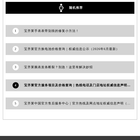
山东省枣庄市滕州市北辛路与善国路交叉口宝齐莱售后服务中心（需提前预约）
随机推荐
山东省淄博市张店区金晶大道宝齐莱售后服务中心（需提前预约）
上海市黄浦区南京东路299号宏伊国际广场写字楼8层806室宝齐莱售后服务中心（需提前预约）
1
宝齐莱手表表带划痕的修复小方法！
上海市徐汇区虹桥路3号港汇中心2座37层3705室宝齐莱售后服务中心（需提前预约）
浙江省杭州市上城区钱江路1366号华润大厦A座5层503-5室宝齐莱售后服务中心（需提前预约）
2
宝齐莱官方换电池价格查询｜权威信息公示（2026年6月最新）
浙江省湖州市吴兴区劳动路宝齐莱售后服务中心（需提前预约）
浙江省嘉兴市南湖区广益路705号嘉兴世界贸易中心A座13层1304室宝齐莱售后服务中心（需提前预约）
3
宝齐莱腕表发条断裂？别急！这里有解决妙招
浙江省金华市金东区东市南街777号金华万达广场4号楼22楼2209室宝齐莱售后服务中心（需提前预约）
浙江省丽水市莲都区解放街宝齐莱售后服务中心（需提前预约）
浙江省宁波市江北区大闸南路500号来福士广场办公楼20层2009室宝齐莱售后服务中心（需提前预约）
4
宝齐莱官方服务项目及价格查询｜热线电话及门店地址权威信息声明（2026年7月最新）
浙江省衢州市柯城区上街宝齐莱售后服务中心（需提前预约）
浙江省绍兴市越城区胜利东路379号世茂天际中心写字楼8层805室宝齐莱售后服务中心（需提前预约）
5
宝齐莱中国官方售后服务中心｜官方热线及网点地址权威信息声明（2026年7月最新）
浙江省舟山市定海区解放东路宝齐莱售后服务中心（需提前预约）
澳门特别行政区大堂区议事亭前地（新马路）宝齐莱售后服务中心（需提前预约）
澳门特别行政区风顺堂区南湾大马路宝齐莱售后服务中心（需提前预约）
澳门特别行政区花地玛堂区关闸广场宝齐莱售后服务中心（需提前预约）