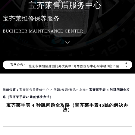
宝齐莱售后服务中心
宝齐莱维修保养服务
BUCHERER MAINTENANCE CENTER
2026年8月宝齐莱中国区售后服务网络优化升级公告
2026年8月宝齐莱全国官方售后客户服务热线：400-006-0073
宝齐莱官方全国统一服务热线400-006-0073，服务覆盖中国大陆、香港、澳门、台湾全部区域（非大陆需加拨“+86”）
2026年8月宝齐莱售后服务中心最新网点地址：
▲
官网公告>
北京市朝阳区建国门外大街甲6号华熙国际中心写字楼D座11层1102室（北京总部）（需提前预约）
▼
北京市东城区东长安街1号东方广场写字楼W3座6层602室（需提前预约）
天津市和平区赤峰道136号天津国际金融中心写字楼26层2603室（需提前预约）
当前位置：
宝齐莱售后维修中心
>
问题/知识/资讯
>
上海
> 宝齐莱手表 4 秒跳问题全攻
上海市徐汇区虹桥路3号港汇中心写字楼2座37层3705室（需提前预约）
略（宝齐莱手表4S跳的解决办法）
上海市黄浦区南京东路299号宏伊国际广场写字楼8层806室（需提前预约）
宝齐莱手表 4 秒跳问题全攻略（宝齐莱手表4S跳的解决办
南京市秦淮区中山南路1号（新街口）南京中心写字楼22层C1-1室（需提前预约）
法）
常州市新北区龙锦路1590号现代传媒中心写字楼5号楼10层1008室（需提前预约）
徐州市鼓楼区淮海东路29号苏宁广场IFC国际金融中心写字楼35层3508室（需提前预约）
扬州市邗江区国展路29号星耀天地写字楼1号楼18层1803室（需提前预约）