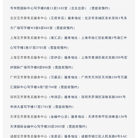
吉林省四平市铁东区紫气大路与南九经街交汇处宝齐莱售后服务中心（需提前预约）
号华熙国际中心写字楼D座11层1102室（北京总部）（需提前预约）
吉林省松原市宁江区五环大街宝齐莱售后服务中心（需提前预约）
北京宝齐莱售后服务中心
（王府井店）服务地址：北京市东城区东长安街1号东
吉林省通化市东昌区环通乡江南大街宝齐莱售后服务中心（需提前预约）
方广场写字楼W3座6层602室（需提前预约）
吉林省延边市延吉市解放路宝齐莱售后服务中心（需提前预约）
上海宝齐莱售后服务中心
（港汇店）服务地址：上海市徐汇区虹桥路3号港汇中
辽宁省鞍山市铁东区站前街宝齐莱售后服务中心（需提前预约）
心写字楼2座37层3705室（需提前预约）
辽宁省本溪市平山区胜利路宝齐莱售后服务中心（需提前预约）
上海宝齐莱售后服务中心
（宏伊店）服务地址：上海市黄浦区南京东路299号宏
辽宁省朝阳市双塔区新华路宝齐莱售后服务中心（需提前预约）
辽宁省丹东市振兴区七经街宝齐莱售后服务中心（需提前预约）
伊国际广场写字楼8层806室（需提前预约）
辽宁省抚顺市新抚区东一路宝齐莱售后服务中心（需提前预约）
广州宝齐莱售后服务中心
（万菱店）服务地址：广州市天河区天河路230号万菱
辽宁省阜新市海州区解放大街宝齐莱售后服务中心（需提前预约）
汇国际中心写字楼A塔7层704室（需提前预约）
辽宁省葫芦岛市连山区中央路宝齐莱售后服务中心（需提前预约）
深圳宝齐莱售后服务中心
（华润店）服务地址：深圳市罗湖区深南东路5001号
辽宁省锦州市古塔区中央大街宝齐莱售后服务中心（需提前预约）
华润大厦写字楼17层1701室（需提前预约）
辽宁省辽阳市白塔区新运大街宝齐莱售后服务中心（需提前预约）
天津宝齐莱售后服务中心
（金融中心店）服务地址：天津市和平区赤峰道136号
辽宁省盘锦市兴隆台区石油大街宝齐莱售后服务中心（需提前预约）
天津国际金融中心写字楼26层2603室（需提前预约）
辽宁省铁岭市银州区南马路宝齐莱售后服务中心（需提前预约）
辽宁省营口市站前区市府路与渤海大街交叉口宝齐莱售后服务中心（需提前预约）
成都宝齐莱售后服务中心
（东原店）服务地址：成都市锦江区人民东路6号SAC