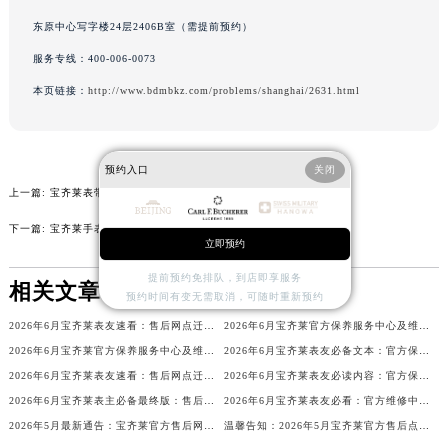
辽宁省沈阳市沈河区中街路137号亨得利名表维修授权店1楼宝齐莱售后服务中心（需提前预约）
东原中心写字楼24层2406B室（需提前预约）
辽宁省沈阳市沈河区中街路83号亨得利名表维修授权店1楼宝齐莱售后服务中心（需提前预约）
服务专线：
400-006-0073
北京市朝阳区建国门外大街甲6号华熙国际中心D座11层1102室宝齐莱售后服务中心（北京总部）（需提前预约）
本页链接：
http://www.bdmbkz.com/problems/shanghai/2631.html
北京市东城区东长安街1号王府井东方广场W3座6层602室宝齐莱售后服务中心（需提前预约）
河北省保定市竞秀区朝阳北大街北国先天下宝齐莱售后服务中心（需提前预约）
内蒙古自治区阿拉善盟市左旗土尔扈特大街宝齐莱售后服务中心（需提前预约）
预约入口
关闭
内蒙古自治区巴彦淖尔市临河区新华街宝齐莱售后服务中心（需提前预约）
上一篇:
宝齐莱表带轴脱落，奶酪与彩虹指引修复之旅
内蒙古自治区包头市青山区幸福路甲3号王府井百货名表维修宝齐莱售后服务中心（需提前预约）
下一篇:
宝齐莱手表表带轴松动，别让时间“溜走”!
内蒙古自治区赤峰市红山区哈达街宝齐莱售后服务中心（需提前预约）
立即预约
内蒙古自治区鄂尔多斯市东胜区伊金霍洛街宝齐莱售后服务中心（需提前预约）
提前预约免排队，到店即享服务
相关文章
预约时间有变无需取消，可随时重新预约
内蒙古自治区呼伦贝尔市海拉尔区中央街宝齐莱售后服务中心（需提前预约）
2026年6月宝齐莱表友速看：售后网点迁移及新开全览
2026年6月宝齐莱官方保养服务中心及维修点迁移新设补充公告文本
内蒙古自治区通辽市科尔沁区明仁大街宝齐莱售后服务中心（需提前预约）
2026年6月宝齐莱官方保养服务中心及维修点迁移新设补充公告原文对外发布
2026年6月宝齐莱表友必备文本：官方保养维修中心搬迁及新开列表发布
内蒙古自治区乌海市海勃湾区人民南路宝齐莱售后服务中心（需提前预约）
2026年6月宝齐莱表友速看：售后网点迁移及新开总览（最终版）
2026年6月宝齐莱表友必读内容：官方保养维修中心搬迁新开完整名录
内蒙古自治区乌兰察布市集宁区恩和大街宝齐莱售后服务中心（需提前预约）
2026年6月宝齐莱表主必备最终版：售后网点迁移与新开业
2026年6月宝齐莱表友必看：官方维修中心及保养点搬迁与新增
内蒙古自治区锡林郭勒盟市锡林浩特市光明街与额尔敦路交叉口宝齐莱售后服务中心（需提前预约）
2026年5月最新通告：宝齐莱官方售后网点迁址与新增
温馨告知：2026年5月宝齐莱官方售后点搬迁及新开业情况
内蒙古自治区兴安盟市乌兰浩特市兴安大街宝齐莱售后服务中心（需提前预约）