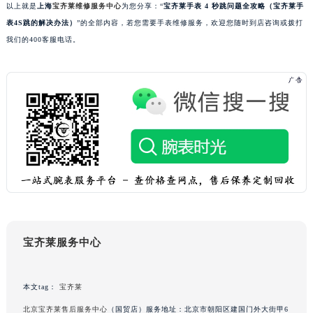
以上就是
上海
宝齐莱维修服务中心
为您分享：“
宝齐莱手表 4 秒跳问题全攻略（宝齐莱手
黑龙江省大庆市萨尔图区会战大街宝齐莱售后服务中心（需提前预约）
表4S跳的解决办法）
”的全部内容，若您需要手表维修服务，欢迎您随时到店咨询或拨打
黑龙江省鹤岗市向阳区红军路宝齐莱售后服务中心（需提前预约）
我们的400客服电话。
黑龙江省黑河市爱辉区中央街宝齐莱售后服务中心（需提前预约）
黑龙江省鸡西市鸡冠区红军路宝齐莱售后服务中心（需提前预约）
黑龙江省佳木斯市向阳区长安路宝齐莱售后服务中心（需提前预约）
黑龙江省牡丹江市东安区太平路宝齐莱售后服务中心（需提前预约）
黑龙江省七台河市桃山区大同街宝齐莱售后服务中心（需提前预约）
黑龙江省齐齐哈尔市龙沙区龙华路宝齐莱售后服务中心（需提前预约）
黑龙江省双鸭山市尖山区新兴大街宝齐莱售后服务中心（需提前预约）
黑龙江省绥化市北林区新华街与康庄路交叉口宝齐莱售后服务中心（需提前预约）
黑龙江省伊春市伊美区通河路宝齐莱售后服务中心（需提前预约）
吉林省白城市洮北区明仁南街宝齐莱售后服务中心（需提前预约）
宝齐莱服务中心
吉林省白山市浑江区浑江大街宝齐莱售后服务中心（需提前预约）
吉林省吉林市船营区河南街宝齐莱售后服务中心（需提前预约）
本文tag：
宝齐莱
吉林省辽源市龙山区人民大街宝齐莱售后服务中心（需提前预约）
吉林省梅河口市新华街道梅河大街宝齐莱售后服务中心（需提前预约）
北京宝齐莱售后服务中心
（国贸店）服务地址：北京市朝阳区建国门外大街甲6