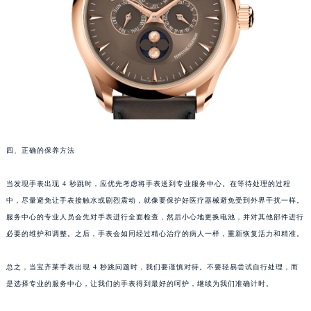
南宁市青秀区金湖路59号地王大厦12楼1224室（需提前预约）
合肥市蜀山区潜山路111号万象城华润大厦B座12楼03室（需提前预约）
泉州市丰泽区宝洲路729号浦西万达中心写字楼A座7楼709室（需提前预约）
青岛市南区山东路6号华润大厦B座22层04室（需提前预约）
烟台市芝罘区胜利路139号万达金融中心A座907室（需提前预约）
长春市朝阳区西安大路727号中银大厦A座(旺进大厦)18层09室（需提前预约）
贵阳市南明区都司高架桥路33号亨特国际金融中心14楼14D（需提前预约）
昆明市盘龙区北京路928号同德昆明广场写字楼10层06室（需提前预约）
四、正确的保养方法
石家庄市长安区中山东路39号勒泰中心写字楼B座13层07室（需提前预约）
当发现手表出现 4 秒跳时，应优先考虑将手表送到专业服务中心。在等待处理的过程
西安市碑林区南关正街88号华侨城长安国际中心E座6楼10室（需提前预约）
中，尽量避免让手表接触水或剧烈震动，就像要保护好医疗器械避免受到外界干扰一样。
海口市龙华区金贸东路5号海口华润大厦B座17层1707室（需提前预约）
服务中心的专业人员会先对手表进行全面检查，然后小心地更换电池，并对其他部件进行
唐山市路南区新华东道100号万达广场写字楼A座10层1002室（需提前预约）
必要的维护和调整。之后，手表会如同经过精心治疗的病人一样，重新恢复活力和精准。
台州市椒江区东海大道1800号腾达中心东1幢20楼2002室（需提前预约）
内蒙古自治区呼和浩特市玉泉区大学西街70号华润万象城写字楼（鄂尔多斯大厦）23层2326室（需提前预约）
总之，当宝齐莱手表出现 4 秒跳问题时，我们要谨慎对待。不要轻易尝试自行处理，而
是选择专业的服务中心，让我们的手表得到最好的呵护，继续为我们准确计时。
甘肃省兰州市七里河区西津西路16号兰州中心写字楼21层2102室（需提前预约）
重庆市解放碑渝中区民权路28号英利国际金融中心写字楼20层01室（需提前预约）