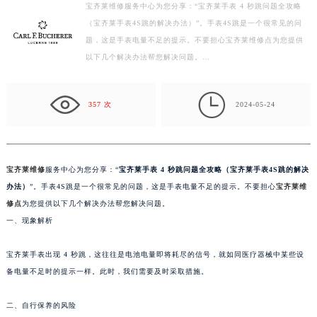
宝齐莱维修服务中心为您分享：“宝齐莱手表 4 秒跳问题全攻略
盐城市盐都区世纪大道5号盐城金融城写字楼1号楼16层1604室（需提前预约）
（宝齐莱手表4S跳的解决办法）”。手表4S跳是一个很常见的问
泰州市海陵区永定东路399号置地商务中心东塔写字楼（华润万象城）17层1706室（需提前预约）
题，这是手表电量不足的提示。不要担心宝齐莱维修点为您提供
宁波市江北区大闸南路500号来福士广场办公楼20层2009室（需提前预约）
以下几个解决办法帮您解决问题。…
杭州市上城区钱江路1366号华润大厦写字楼A座5层503-5室（需提前预约）
金华市金东区东市南街777号金华万达广场写字楼4号楼22层2209室（需提前预约）

357 次
2024-05-24
绍兴市越城区胜利东路379号世茂天际中心写字楼8层805室（需提前预约）
嘉兴市南湖区广益路705号嘉兴世界贸易中心写字楼A座13层1304室（需提前预约）
南昌市红谷滩新区红谷中大道998号绿地双子塔（中央广场）A1座办公楼14层07室（需提前预约）
宝齐莱维修
服务中心为您分享：“
宝齐莱手表 4 秒跳问题全攻略（宝齐莱手表4S跳的解决
济南市历下区经十路11111号华润中心写字楼（万象城）15层1508室（需提前预约）
办法）
”。手表4S跳是一个很常见的问题，这是手表电量不足的提示。不要担心
宝齐莱维
广州市天河区天河路230号万菱汇国际中心写字楼A塔7层704室（需提前预约）
修点
为您提供以下几个解决办法帮您解决问题。
广州市越秀区环市东路371-375号世界贸易中心大厦南塔写字楼15层07室（需提前预约）
一、现象解析
深圳市罗湖区深南东路5001号华润大厦写字楼17层1701室（需提前预约）
惠州市惠城区江北文昌一路7号华贸大厦写字楼1座30层05室（需提前预约）
宝齐莱手表出现 4 秒跳，这往往是电池电量即将耗尽的信号，就如同医疗器械中某些设
厦门市思明区湖滨东路95号华润大厦写字楼B座11层1104室（需提前预约）
备电量不足时的提示一样。此时，我们需要及时采取措施。
福州市鼓楼区五四路128-1号恒力城写字楼15层03室（需提前预约）
二、自行保养的风险
成都市锦江区人民东路6号SAC东原中心写字楼24层2406B室（需提前预约）