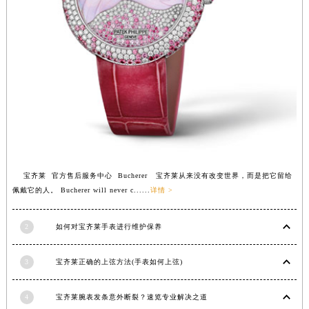
福建省漳州市龙文区步港路宝齐莱售后服务中心（需提前预约）
江苏省常州市新北区龙锦路1590号现代传媒中心5号楼10层1008室宝齐莱售后服务中心（需提前预约）
江苏省淮安市清江浦区淮海北路宝齐莱售后服务中心（需提前预约）
江苏省连云港市海州区通灌北路宝齐莱售后服务中心（需提前预约）
江苏省南京市秦淮区中山南路1号南京中心22层22-C1-C3室宝齐莱售后服务中心（需提前预约）
江苏省宿迁市宿城区西湖路宝齐莱售后服务中心（需提前预约）
江苏省泰州市海陵区永定东路399号置地商务中心东塔（华润万象城）17层1706室宝齐莱售后服务中心（需提前预约）
江苏省徐州市鼓楼区淮海东路29号苏宁广场IFC国际金融中心35层3508室宝齐莱售后服务中心（需提前预约）
江苏省盐城市盐都区世纪大道5号盐城金融城写字楼1号楼16层1604室宝齐莱售后服务中心（需提前预约）
宝齐莱 官方售后服务中心 Bucherer 宝齐莱从来没有改变世界，而是把它留给
江苏省扬州市邗江区国展路29号星耀天地写字楼1号楼18层1803室宝齐莱售后服务中心（需提前预约）
佩戴它的人。 Bucherer will never c......
详情 >
江苏省镇江市京口区中山东路宝齐莱售后服务中心（需提前预约）
江西省抚州市临川区赣东大道宝齐莱售后服务中心（需提前预约）
2
如何对宝齐莱手表进行维护保养
江西省赣州市章贡区文清路宝齐莱售后服务中心（需提前预约）
3
宝齐莱正确的上弦方法(手表如何上弦)
江西省吉安市吉州区井冈山大道宝齐莱售后服务中心（需提前预约）
江西省景德镇市珠山区珠山中路宝齐莱售后服务中心（需提前预约）
4
宝齐莱腕表发条意外断裂？速览专业解决之道
江西省九江市浔阳区浔阳路宝齐莱售后服务中心（需提前预约）