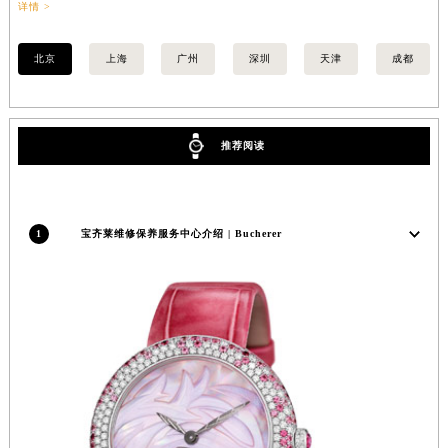
详情 >
提
安徽省滁州市琅琊区南谯北路宝齐莱售后服务中心（需提前预约）
安徽省阜阳市颍州区颍州北路宝齐莱售后服务中心（需提前预约）
北京
上海
广州
深圳
天津
成都
安徽省淮北市相山区淮海路宝齐莱售后服务中心（需提前预约）
安徽省淮南市田家庵区国庆中路宝齐莱售后服务中心（需提前预约）
安徽省黄山市屯溪区黄山西路宝齐莱售后服务中心（需提前预约）
推荐阅读
安徽省六安市金安区解放中路宝齐莱售后服务中心（需提前预约）
安徽省马鞍山市雨山区湖南西路宝齐莱售后服务中心（需提前预约）
安徽省宿州市埇桥区人民中路宝齐莱售后服务中心（需提前预约）
1
宝齐莱维修保养服务中心介绍 | Bucherer
安徽省铜陵市铜官区石城大道宝齐莱售后服务中心（需提前预约）
安徽省芜湖市镜湖区中山路步行街宝齐莱售后服务中心（需提前预约）
安徽省宣城市宣州区叠嶂西路宝齐莱售后服务中心（需提前预约）
福建省龙岩市新罗区九一南路宝齐莱售后服务中心（需提前预约）
福建省南平市建阳区人民西路宝齐莱售后服务中心（需提前预约）
福建省宁德市蕉城区天湖东路宝齐莱售后服务中心（需提前预约）
福建省莆田市城厢区霞林街道荔华东大道宝齐莱售后服务中心（需提前预约）
福建省三明市三元区东乾二路宝齐莱售后服务中心（需提前预约）