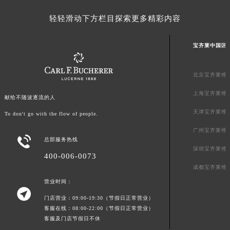
澳门特别行政区花王堂区大三巴商圈宝齐莱售后服务中心（需提前预约）
轻轻滑动下方栏目探索更多精彩内容
澳门特别行政区嘉模堂区官也街宝齐莱售后服务中心（需提前预约）
澳门省路氹城市金光大道宝齐莱售后服务中心（需提前预约）
宝齐莱中国区
澳门特别行政区望德堂区塔石广场宝齐莱售后服务中心（需提前预约）
福建省福州市鼓楼区五四路128-1号恒力城写字楼15层03室宝齐莱售后服务中心（需提前预约）
北京宝齐莱维
福建省厦门市思明区湖滨东路95号万象城华润大厦B座11层1104室宝齐莱售后服务中心（需提前预约）
上海宝齐莱维
广东省潮州市潮安区新风路与潮汕路交汇处宝齐莱售后服务中心（需提前预约）
献给不随波逐流的人
广东省广州市天河区天河路230号万菱汇国际中心A塔7层704室宝齐莱售后服务中心（需提前预约）
天津宝齐莱维
To don't go with the flow of people.
广东省广州市越秀区环市东路371-375号世界贸易中心大厦南塔15层1507室宝齐莱售后服务中心（需提前预约）
广州宝齐莱维

广东省河源市源城区越王大道宝齐莱售后服务中心（需提前预约）
总部服务热线
深圳宝齐莱维
广东省惠州市惠城区江北文昌一路7号华贸大厦1座30层3005室宝齐莱售后服务中心（需提前预约）
400-006-0073
成都宝齐莱维
广东省江门市蓬江区广场西路宝齐莱售后服务中心（需提前预约）
营业时间：
广东省揭阳市榕城进贤门步行街宝齐莱售后服务中心（需提前预约）

广东省茂名市电白区水东街道迎宾大道宝齐莱售后服务中心（需提前预约）
门店营业：09:00-19:30（节假日正常营业）
客服在线：08:00-22:00（节假日正常营业）
广东省梅州市梅江区金燕大道宝齐莱售后服务中心（需提前预约）
客服及门店节假日不休
广东省清远市清城区湖西路宝齐莱售后服务中心（需提前预约）