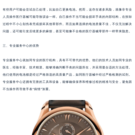
重庆市江北区观音桥步行街2号融恒时代广场写字楼9层902室（需提前预约）
有些用户可能会尝试自己处理，比如自己更换电池。然而，这存在诸多风险，就像非专业
长沙市芙蓉区定王台街道建湘路393号世茂环球金融中心写字楼（芙蓉广场）10层13室（需提前预约）
人员操作医疗器械可能导致误诊一样。自己操作不当可能会损坏手表的内部结构，在拆卸
郑州市二七区铭功路10号华润大厦写字楼29层2905室（需提前预约）
过程中不小心划伤表壳或损坏其他零部件。而且如果选择的电池质量不佳，不仅无法解决
太原市迎泽区解放路15号亨得利名表服务中心（品牌授权店）3层整层（需提前预约）
问题，还可能引发后续更多的麻烦，甚至可能像不合格的医疗器械零部件一样带来隐患。
沈阳市沈河区中街路137号亨得利名表服务中心（品牌授权店）1层整层（需提前预约）
三、专业服务中心的优势
沈阳市沈河区中街路83号亨得利名表服务中心（品牌授权店）1层整层（需提前预约）
乌鲁木齐市天山区红山路26号时代广场（CCMALL）C座17层17-B（需提前预约）
专业服务中心就如同专业的医疗机构，具有不可替代的优势。他们的技术人员如同专业的
温州市鹿城区锦绣路1067号置信广场10层1015室（需提前预约）
医生，经验丰富、技术精湛。能够准确判断手表的问题所在，并采用最合适的方法处理。
哈尔滨市道里区友谊西路600号富力中心T2座写字楼29层03室（需提前预约）
他们使用的电池都是经过严格筛选的高质量产品，如同医疗器械中经过严格检测的试剂。
大连市中山区人民路15号国际金融大厦7层G室（需提前预约）
专业服务中心还拥有完善的工具和设备，能够确保保养和维修过程的精准与安全，避免因
不当操作而导致手表“病情”加重。
佛山市禅城区季华五路57号万科金融中心C座12层1205室（需提前预约）
东莞市东城街道鸿福东路1号民盈国贸中心T1写字楼9层907室（需提前预约）
无锡市梁溪区人民中路139号恒隆广场写字楼1座11层1104室（需提前预约）
南通市崇川区工农路57号圆融广场写字楼16层1603室（需提前预约）
苏州市苏州工业园区星港街199号苏州中心办公楼C座22层08室（需提前预约）
武汉市江汉区解放大道686号世界贸易大厦38层09室（需提前预约）