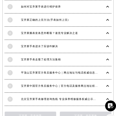
山东省临沂市兰山区解放路宝齐莱售后服务中心（需提前预约）
2
如何对宝齐莱手表进行维护保养
山东省日照市东港区烟台路宝齐莱售后服务中心（需提前预约）
山东省泰安市泰山区财源街道泰山大街宝齐莱售后服务中心（需提前预约）
3
宝齐莱正确的上弦方法(手表如何上弦)
山东省威海市环翠区新威海路89号振华商厦一楼名表维修宝齐莱售后服务中心（需提前预约）
4
宝齐莱腕表发条意外断裂？速览专业解决之道
山东省潍坊市奎文区东风东街宝齐莱售后服务中心（需提前预约）
山东省枣庄市滕州市北辛路与善国路交叉口宝齐莱售后服务中心（需提前预约）
5
宝齐莱手表进水了应该咋解决
山东省淄博市张店区金晶大道宝齐莱售后服务中心（需提前预约）
上海市黄浦区南京东路299号宏伊国际广场写字楼8层806室宝齐莱售后服务中心（需提前预约）
6
宝齐莱手表走慢了处理方法集锦
上海市徐汇区虹桥路3号港汇中心2座37层3705室宝齐莱售后服务中心（需提前预约）
浙江省杭州市上城区钱江路1366号华润大厦A座5层503-5室宝齐莱售后服务中心（需提前预约）
7
平顶山宝齐莱官方售后服务中心｜网点地址与电话权威信息公示（2026年6月最新）
浙江省湖州市吴兴区劳动路宝齐莱售后服务中心（需提前预约）
浙江省嘉兴市南湖区广益路705号嘉兴世界贸易中心A座13层1304室宝齐莱售后服务中心（需提前预约）
8
宝齐莱中国官方售后服务中心｜官方电话及服务网点地址权威信息通知（2026年6月最新）
浙江省金华市金东区东市南街777号金华万达广场4号楼22楼2209室宝齐莱售后服务中心（需提前预约）
9
北京宝齐莱手表修理咨询热线 专业保养维修服务权威公示（2026年7月最新）
浙江省丽水市莲都区解放街宝齐莱售后服务中心（需提前预约）

浙江省宁波市江北区大闸南路500号来福士广场办公楼20层2009室宝齐莱售后服务中心（需提前预约）
浙江省衢州市柯城区上街宝齐莱售后服务中心（需提前预约）
宝齐莱，手表故障
宝齐莱，表盘更换