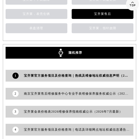

浙江省绍兴市越城区胜利东路379号世茂天际中心写字楼8层805室宝齐莱售后服务中心（需提前预约）
宝齐莱，表壳生锈
宝齐莱售后
浙江省舟山市定海区解放东路宝齐莱售后服务中心（需提前预约）
澳门特别行政区大堂区议事亭前地（新马路）宝齐莱售后服务中心（需提前预约）
表盘清理
宝齐莱，指针故障
澳门特别行政区风顺堂区南湾大马路宝齐莱售后服务中心（需提前预约）
澳门特别行政区花地玛堂区关闸广场宝齐莱售后服务中心（需提前预约）
澳门特别行政区花王堂区大三巴商圈宝齐莱售后服务中心（需提前预约）
随机推荐
澳门特别行政区嘉模堂区官也街宝齐莱售后服务中心（需提前预约）
澳门省路氹城市金光大道宝齐莱售后服务中心（需提前预约）
澳门特别行政区望德堂区塔石广场宝齐莱售后服务中心（需提前预约）
1
宝齐莱官方服务项目及价格查询｜热线及维修地址权威信息声明（2026年7月最新）
福建省福州市鼓楼区五四路128-1号恒力城写字楼15层03室宝齐莱售后服务中心（需提前预约）
福建省厦门市思明区湖滨东路95号万象城华润大厦B座11层1104室宝齐莱售后服务中心（需提前预约）
2
南京宝齐莱售后维修服务中心专业手表维修保养服务权威公示（2026年7月最新）
广东省潮州市潮安区新风路与潮汕路交汇处宝齐莱售后服务中心（需提前预约）
广东省广州市天河区天河路230号万菱汇国际中心A塔7层704室宝齐莱售后服务中心（需提前预约）
3
宝齐莱金表价格表2026维修保养指南权威公示（2026年7月最新）
广东省广州市越秀区环市东路371-375号世界贸易中心大厦南塔15层1507室宝齐莱售后服务中心（需提前预约）
广东省河源市源城区越王大道宝齐莱售后服务中心（需提前预约）
4
宝齐莱官方服务项目及价格查询｜电话及详细网点地址权威信息通告（2026年6月最新）
广东省惠州市惠城区江北文昌一路7号华贸大厦1座30层3005室宝齐莱售后服务中心（需提前预约）