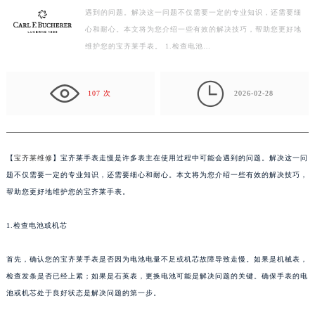
遇到的问题。解决这一问题不仅需要一定的专业知识，还需要细
深圳市罗湖区深南东路5001号华润大厦写字楼17层1701室（需提前预约）
心和耐心。本文将为您介绍一些有效的解决技巧，帮助您更好地
惠州市惠城区江北文昌一路7号华贸大厦写字楼1座30层05室（需提前预约）
维护您的宝齐莱手表。 1.检查电池…
厦门市思明区湖滨东路95号华润大厦写字楼B座11层1104室（需提前预约）
福州市鼓楼区五四路128-1号恒力城写字楼15层03室（需提前预约）

成都市锦江区人民东路6号SAC东原中心写字楼24层2406B室（需提前预约）
107 次
2026-02-28
重庆市江北区观音桥步行街2号融恒时代广场写字楼9层902室（需提前预约）
长沙市芙蓉区定王台街道建湘路393号世茂环球金融中心写字楼（芙蓉广场）10层13室（需提前预约）
郑州市二七区铭功路10号华润大厦写字楼29层2905室（需提前预约）
【
宝齐莱维修
】宝齐莱手表走慢是许多表主在使用过程中可能会遇到的问题。解决这一问
太原市迎泽区解放路15号亨得利名表服务中心（品牌授权店）3层整层（需提前预约）
题不仅需要一定的专业知识，还需要细心和耐心。本文将为您介绍一些有效的解决技巧，
沈阳市沈河区中街路137号亨得利名表服务中心（品牌授权店）1层整层（需提前预约）
帮助您更好地维护您的宝齐莱手表。
沈阳市沈河区中街路83号亨得利名表服务中心（品牌授权店）1层整层（需提前预约）
1.检查电池或机芯
乌鲁木齐市天山区红山路26号时代广场（CCMALL）C座17层17-B（需提前预约）
温州市鹿城区锦绣路1067号置信广场10层1015室（需提前预约）
首先，确认您的宝齐莱手表是否因为电池电量不足或机芯故障导致走慢。如果是机械表，
哈尔滨市道里区友谊西路600号富力中心T2座写字楼29层03室（需提前预约）
检查发条是否已经上紧；如果是石英表，更换电池可能是解决问题的关键。确保手表的电
大连市中山区人民路15号国际金融大厦7层G室（需提前预约）
池或机芯处于良好状态是解决问题的第一步。
佛山市禅城区季华五路57号万科金融中心C座12层1205室（需提前预约）