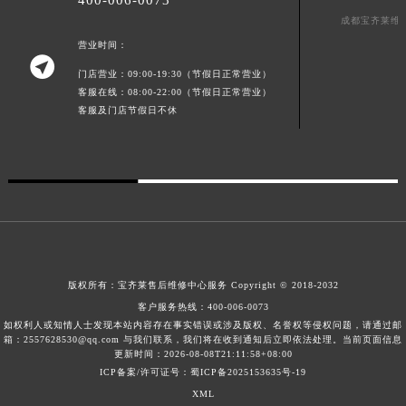
400-006-0073
广西壮族自治区防城港市港口区金花茶大道宝齐莱售后服务中心（需提前预约）
成都宝齐莱维
广西壮族自治区贵港市港北区港城街道布山大道与仙衣路交叉口宝齐莱售后服务中心（需提前预约）
营业时间：

广西壮族自治区桂林市秀峰区红岭路宝齐莱售后服务中心（需提前预约）
门店营业：09:00-19:30（节假日正常营业）
客服在线：08:00-22:00（节假日正常营业）
广西壮族自治区河池市金城江区金城江街道朝阳路宝齐莱售后服务中心（需提前预约）
客服及门店节假日不休
广西壮族自治区贺州市八步区城东街道灵峰南路宝齐莱售后服务中心（需提前预约）
广西壮族自治区来宾市兴宾区桂中大道宝齐莱售后服务中心（需提前预约）
广西壮族自治区柳州市城中区中山中路宝齐莱售后服务中心（需提前预约）
广西壮族自治区钦州市钦南区金海湾东大街宝齐莱售后服务中心（需提前预约）
广西壮族自治区梧州市万秀区龙湖镇高旺路宝齐莱售后服务中心（需提前预约）
广西壮族自治区玉林市玉州区金玉路宝齐莱售后服务中心（需提前预约）
海南省儋州市儋州市那大镇兰洋北路宝齐莱售后服务中心（需提前预约）
版权所有：
宝齐莱售后维修中心服务
Copyright © 2018-2032
海南省东方市八所镇解放西路宝齐莱售后服务中心（需提前预约）
客户服务热线：
400-006-0073
海南省琼海市嘉积镇东风路宝齐莱售后服务中心（需提前预约）
如权利人或知情人士发现本站内容存在事实错误或涉及版权、名誉权等侵权问题，请通过邮
箱：2557628530@qq.com 与我们联系，我们将在收到通知后立即依法处理。当前页面信息
海南省三沙市西沙区西沙群岛永兴岛北京路宝齐莱售后服务中心（需提前预约）
更新时间：2026-08-08T21:11:58+08:00
ICP备案/许可证号：蜀ICP备2025153635号-19
海南省三亚市吉阳区迎宾路宝齐莱售后服务中心（需提前预约）
XML
海南省万宁市万城镇解放路宝齐莱售后服务中心（需提前预约）