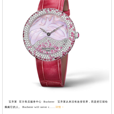
江西省抚州市临川区赣东大道宝齐莱售后服务中心（需提前预约）
江西省赣州市章贡区文清路宝齐莱售后服务中心（需提前预约）
江西省吉安市吉州区井冈山大道宝齐莱售后服务中心（需提前预约）
江西省景德镇市珠山区珠山中路宝齐莱售后服务中心（需提前预约）
江西省九江市浔阳区浔阳路宝齐莱售后服务中心（需提前预约）
江西省南昌市红谷滩新区红谷中大道998号绿地双子塔（中央广场）A1座办公楼14层1407室宝齐莱售后服务中心（需提前预约）
江西省萍乡市安源区萍安北大道与康庄路交叉口宝齐莱售后服务中心（需提前预约）
江西省上饶市信州区滨江西路宝齐莱售后服务中心（需提前预约）
江西省新余市渝水区北湖西路宝齐莱售后服务中心（需提前预约）
江西省宜春市袁州区中山中路宝齐莱售后服务中心（需提前预约）
江西省鹰潭市月湖区胜利东路宝齐莱售后服务中心（需提前预约）
山东省德州市德城区东风中路宝齐莱售后服务中心（需提前预约）
山东省东营市东营区济南路宝齐莱售后服务中心（需提前预约）
山东省济南市历下区经十路11111号华润中心写字楼（万象城）15层1508室宝齐莱售后服务中心（需提前预约）
宝齐莱 官方售后服务中心 Bucherer 宝齐莱从来没有改变世界，而是把它留给
山东省济宁市任城区太白楼路宝齐莱售后服务中心（需提前预约）
佩戴它的人。 Bucherer will never c......
详情 >
山东省莱芜市文化南路8号银座商城名表维修一楼名表维修宝齐莱售后服务中心（需提前预约）