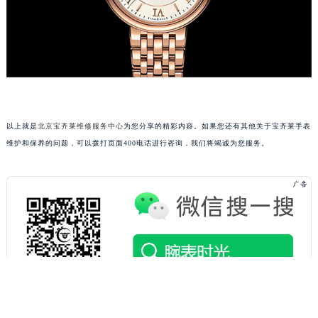
吉林省白城市洮北区明仁南街宝齐莱售后服务中心（需提前预约）
吉林省白山市浑江区浑江大街宝齐莱售后服务中心（需提前预约）
吉林省吉林市船营区河南街宝齐莱售后服务中心（需提前预约）
吉林省辽源市龙山区人民大街宝齐莱售后服务中心（需提前预约）
吉林省梅河口市新华街道梅河大街宝齐莱售后服务中心（需提前预约）
吉林省四平市铁东区紫气大路与南九经街交汇处宝齐莱售后服务中心（需提前预约）
以上就是
北京宝齐莱维修服务中心
为您分享的精彩内容。如果您还有其他关于宝齐莱手表
吉林省松原市宁江区五环大街宝齐莱售后服务中心（需提前预约）
维护和保养的问题，可以拨打页面400电话进行咨询，我们将竭诚为您服务。
吉林省通化市东昌区环通乡江南大街宝齐莱售后服务中心（需提前预约）
吉林省延边市延吉市解放路宝齐莱售后服务中心（需提前预约）
辽宁省鞍山市铁东区站前街宝齐莱售后服务中心（需提前预约）
辽宁省本溪市平山区胜利路宝齐莱售后服务中心（需提前预约）
辽宁省朝阳市双塔区新华路宝齐莱售后服务中心（需提前预约）
辽宁省丹东市振兴区七经街宝齐莱售后服务中心（需提前预约）
辽宁省抚顺市新抚区东一路宝齐莱售后服务中心（需提前预约）
辽宁省阜新市海州区解放大街宝齐莱售后服务中心（需提前预约）
辽宁省葫芦岛市连山区中央路宝齐莱售后服务中心（需提前预约）