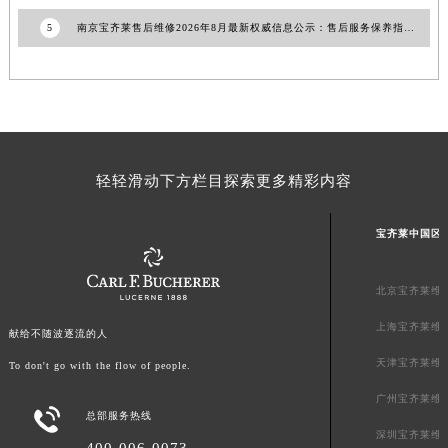
广东省江门市蓬江区广场西路宝齐莱售后服务中心（需提前预约）
5
南京宝齐莱售后维修2026年8月最新权威信息公示：售后服务保养指南与官方网点
广东省揭阳市榕城进贤门步行街宝齐莱售后服务中心（需提前预约）
广东省茂名市电白区水东街道迎宾大道宝齐莱售后服务中心（需提前预约）
广东省梅州市梅江区金燕大道宝齐莱售后服务中心（需提前预约）
广东省清远市清城区湖西路宝齐莱售后服务中心（需提前预约）
广东省汕头市龙湖区长平路宝齐莱售后服务中心（需提前预约）
轻轻滑动下方栏目探索更多精彩内容
广东省汕尾市城区香洲街道园林社区翠园街宝齐莱售后服务中心（需提前预约）
广东省韶关市武江区芙蓉新区与老城中心交汇处宝齐莱售后服务中心（需提前预约）
宝齐莱中国区
广东省深圳市罗湖区深南东路5001号华润大厦17层1701室宝齐莱售后服务中心（需提前预约）
广东省阳江市江城区东风一路宝齐莱售后服务中心（需提前预约）
北京宝齐莱维
广东省云浮市云城区金山路宝齐莱售后服务中心（需提前预约）
上海宝齐莱维
广东省湛江市赤坎区观海北路宝齐莱售后服务中心（需提前预约）
献给不随波逐流的人
广东省肇庆市端州区信安大道与砚都大道交汇处宝齐莱售后服务中心（需提前预约）
天津宝齐莱维
To don't go with the flow of people.
广西壮族自治区百色市右江区中山二路宝齐莱售后服务中心（需提前预约）
广州宝齐莱维

广西壮族自治区北海市海城区北京路宝齐莱售后服务中心（需提前预约）
总部服务热线
深圳宝齐莱维
广西壮族自治区崇左市江州区石景林街道友谊大道与丽川路交汇处宝齐莱售后服务中心（需提前预约）