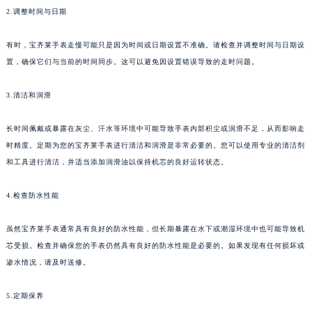
2.调整时间与日期
东莞市东城街道鸿福东路1号民盈国贸中心T1写字楼9层907室（需提前预约）
无锡市梁溪区人民中路139号恒隆广场写字楼1座11层1104室（需提前预约）
有时，宝齐莱手表走慢可能只是因为时间或日期设置不准确。请检查并调整时间与日期设
南通市崇川区工农路57号圆融广场写字楼16层1603室（需提前预约）
置，确保它们与当前的时间同步。这可以避免因设置错误导致的走时问题。
苏州市苏州工业园区星港街199号苏州中心办公楼C座22层08室（需提前预约）
武汉市江汉区解放大道686号世界贸易大厦38层09室（需提前预约）
3.清洁和润滑
南宁市青秀区金湖路59号地王大厦12楼1224室（需提前预约）
长时间佩戴或暴露在灰尘、汗水等环境中可能导致手表内部积尘或润滑不足，从而影响走
合肥市蜀山区潜山路111号万象城华润大厦B座12楼03室（需提前预约）
时精度。定期为您的宝齐莱手表进行清洁和润滑是非常必要的。您可以使用专业的清洁剂
泉州市丰泽区宝洲路729号浦西万达中心写字楼A座7楼709室（需提前预约）
和工具进行清洁，并适当添加润滑油以保持机芯的良好运转状态。
青岛市南区山东路6号华润大厦B座22层04室（需提前预约）
烟台市芝罘区胜利路139号万达金融中心A座907室（需提前预约）
4.检查防水性能
长春市朝阳区西安大路727号中银大厦A座(旺进大厦)18层09室（需提前预约）
贵阳市南明区都司高架桥路33号亨特国际金融中心14楼14D（需提前预约）
虽然宝齐莱手表通常具有良好的防水性能，但长期暴露在水下或潮湿环境中也可能导致机
芯受损。检查并确保您的手表仍然具有良好的防水性能是必要的。如果发现有任何损坏或
昆明市盘龙区北京路928号同德昆明广场写字楼10层06室（需提前预约）
渗水情况，请及时送修。
石家庄市长安区中山东路39号勒泰中心写字楼B座13层07室（需提前预约）
西安市碑林区南关正街88号华侨城长安国际中心E座6楼10室（需提前预约）
5.定期保养
海口市龙华区金贸东路5号海口华润大厦B座17层1707室（需提前预约）