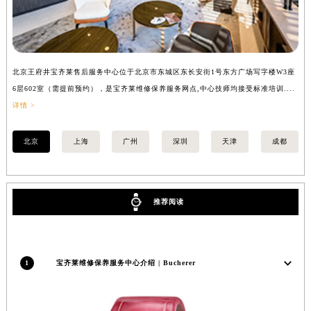
福建省龙岩市新罗区九一南路宝齐莱售后服务中心（需提前预约）
福建省南平市建阳区人民西路宝齐莱售后服务中心（需提前预约）
福建省宁德市蕉城区天湖东路宝齐莱售后服务中心（需提前预约）
福建省莆田市城厢区霞林街道荔华东大道宝齐莱售后服务中心（需提前预约）
北京王府井宝齐莱售后服务中心位于北京市东城区东长安街1号东方广场写字楼W3座
上
6层602室（需提前预约），是宝齐莱维修保养服务网点,中心技师均接受标准培训....
8
福建省三明市三元区东乾二路宝齐莱售后服务中心（需提前预约）
详情 >
提
福建省漳州市龙文区步港路宝齐莱售后服务中心（需提前预约）
江苏省常州市新北区龙锦路1590号现代传媒中心5号楼10层1008室宝齐莱售后服务中心（需提前预约）
北京
上海
广州
深圳
天津
成都
江苏省淮安市清江浦区淮海北路宝齐莱售后服务中心（需提前预约）
江苏省连云港市海州区通灌北路宝齐莱售后服务中心（需提前预约）
江苏省南京市秦淮区中山南路1号南京中心22层22-C1-C3室宝齐莱售后服务中心（需提前预约）
推荐阅读
江苏省宿迁市宿城区西湖路宝齐莱售后服务中心（需提前预约）
江苏省泰州市海陵区永定东路399号置地商务中心东塔（华润万象城）17层1706室宝齐莱售后服务中心（需提前预约）
江苏省徐州市鼓楼区淮海东路29号苏宁广场IFC国际金融中心35层3508室宝齐莱售后服务中心（需提前预约）
1
宝齐莱维修保养服务中心介绍 | Bucherer
江苏省盐城市盐都区世纪大道5号盐城金融城写字楼1号楼16层1604室宝齐莱售后服务中心（需提前预约）
江苏省扬州市邗江区国展路29号星耀天地写字楼1号楼18层1803室宝齐莱售后服务中心（需提前预约）
江苏省镇江市京口区中山东路宝齐莱售后服务中心（需提前预约）