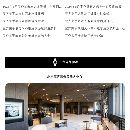
天津市和平区赤峰道136号天津国际金融中心26层2603室宝齐莱售后服务中心（需提前预约）
2026年6月宝齐莱表友必读手册：售后网点搬迁及新开
2026年5月宝齐莱官方保养中心及维修服务点变动对照补充最终表文件
安徽省安庆市迎江区人民路宝齐莱售后服务中心（需提前预约）
宝齐莱手表走时不准处理技巧
宝齐莱手表进灰了处理办法集锦
宝齐莱手表走走停停解决方法
宝齐莱手表表壳有划痕原因是什么
安徽省蚌埠市蚌山区淮河路宝齐莱售后服务中心（需提前预约）
宝齐莱手表走时不准解决办法深度解析
宝齐莱手表很久不戴不走了解决技巧是什么
安徽省亳州市谯城区魏武大道宝齐莱售后服务中心（需提前预约）
宝齐莱手表表带过长解决办法大全
宝齐莱手表走快了解决办法
安徽省池州市贵池区长江路宝齐莱售后服务中心（需提前预约）
安徽省滁州市琅琊区南谯北路宝齐莱售后服务中心（需提前预约）
安徽省阜阳市颍州区颍州北路宝齐莱售后服务中心（需提前预约）
宝齐莱保养
安徽省淮北市相山区淮海路宝齐莱售后服务中心（需提前预约）
安徽省淮南市田家庵区国庆中路宝齐莱售后服务中心（需提前预约）
北京宝齐莱售后服务中心
安徽省黄山市屯溪区黄山西路宝齐莱售后服务中心（需提前预约）
安徽省六安市金安区解放中路宝齐莱售后服务中心（需提前预约）
安徽省马鞍山市雨山区湖南西路宝齐莱售后服务中心（需提前预约）
安徽省宿州市埇桥区人民中路宝齐莱售后服务中心（需提前预约）
安徽省铜陵市铜官区石城大道宝齐莱售后服务中心（需提前预约）
安徽省芜湖市镜湖区中山路步行街宝齐莱售后服务中心（需提前预约）
安徽省宣城市宣州区叠嶂西路宝齐莱售后服务中心（需提前预约）