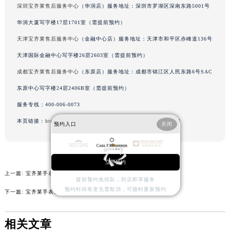
深圳宝齐莱售后服务中心
（华润店）服务地址：深圳市罗湖区深南东路5001号
内蒙古自治区通辽市科尔沁区明仁大街宝齐莱售后服务中心（需提前预约）
华润大厦写字楼17层1701室（需提前预约）
内蒙古自治区乌海市海勃湾区人民南路宝齐莱售后服务中心（需提前预约）
内蒙古自治区乌兰察布市集宁区恩和大街宝齐莱售后服务中心（需提前预约）
天津宝齐莱售后服务中心
（金融中心店）服务地址：天津市和平区赤峰道136号
内蒙古自治区锡林郭勒盟市锡林浩特市光明街与额尔敦路交叉口宝齐莱售后服务中心（需提前预约）
天津国际金融中心写字楼26层2603室（需提前预约）
内蒙古自治区兴安盟市乌兰浩特市兴安大街宝齐莱售后服务中心（需提前预约）
成都宝齐莱售后服务中心
（东原店）服务地址：成都市锦江区人民东路6号SAC
山西省大同市平城区迎宾街宝齐莱售后服务中心（需提前预约）
东原中心写字楼24层2406B室（需提前预约）
山西省晋城市城区黄华街宝齐莱售后服务中心（需提前预约）
服务专线：
400-006-0073
山西省晋中市榆次区顺城街宝齐莱售后服务中心（需提前预约）
本页链接：
http://www.bdmbkz.com/problems/beijing/4626.html
预约入口
关闭
山西省临汾市尧都区解放路宝齐莱售后服务中心（需提前预约）
山西省吕梁市离石区永宁中路与建设街交叉口宝齐莱售后服务中心（需提前预约）
山西省朔州市朔城区怡西路与鄯阳西街交汇处宝齐莱售后服务中心（需提前预约）
立即预约
山西省忻州市忻府区和平东街与七一南路交叉口宝齐莱售后服务中心（需提前预约）
上一篇:
宝齐莱手表进水了怎么修复
提前预约免排队，到店即享服务
山西省阳泉市郊区平阳东街与新城大道交叉口宝齐莱售后服务中心（需提前预约）
预约时间有变无需取消，可随时重新预约
下一篇:
宝齐莱手表进水了怎么办
山西省运城市盐湖区河东街宝齐莱售后服务中心（需提前预约）
山西省长治市潞州区英雄中路宝齐莱售后服务中心（需提前预约）
相关文章
山西省太原市迎泽区迎泽街道解放路15号亨得利名表维修授权店3楼宝齐莱售后服务中心（需提前预约）