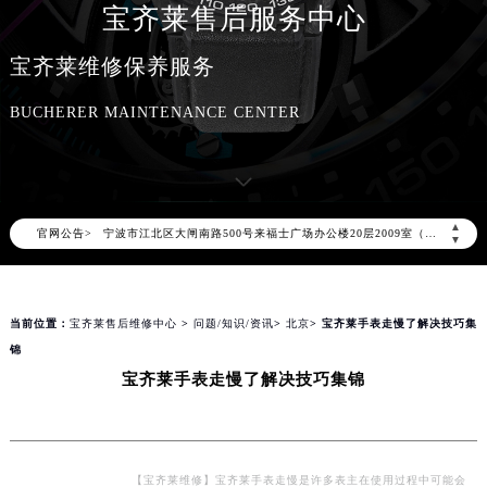
宝齐莱售后服务中心
上海市黄浦区南京东路299号宏伊国际广场写字楼8层806室（需提前预约）
南京市秦淮区中山南路1号（新街口）南京中心写字楼22层C1-1室（需提前预约）
宝齐莱维修保养服务
常州市新北区龙锦路1590号现代传媒中心写字楼5号楼10层1008室（需提前预约）
BUCHERER MAINTENANCE CENTER
徐州市鼓楼区淮海东路29号苏宁广场IFC国际金融中心写字楼35层3508室（需提前预约）
扬州市邗江区国展路29号星耀天地写字楼1号楼18层1803室（需提前预约）
盐城市盐都区世纪大道5号盐城金融城写字楼1号楼16层1604室（需提前预约）
泰州市海陵区永定东路399号置地商务中心东塔写字楼（华润万象城）17层1706室（需提前预约）
▲
官网公告>
宁波市江北区大闸南路500号来福士广场办公楼20层2009室（需提前预约）
▼
杭州市上城区钱江路1366号华润大厦写字楼A座5层503-5室（需提前预约）
金华市金东区东市南街777号金华万达广场写字楼4号楼22层2209室（需提前预约）
当前位置：
宝齐莱售后维修中心
>
问题/知识/资讯
>
北京
> 宝齐莱手表走慢了解决技巧集
绍兴市越城区胜利东路379号世茂天际中心写字楼8层805室（需提前预约）
锦
嘉兴市南湖区广益路705号嘉兴世界贸易中心写字楼A座13层1304室（需提前预约）
宝齐莱手表走慢了解决技巧集锦
南昌市红谷滩新区红谷中大道998号绿地双子塔（中央广场）A1座办公楼14层07室（需提前预约）
济南市历下区经十路11111号华润中心写字楼（万象城）15层1508室（需提前预约）
广州市天河区天河路230号万菱汇国际中心写字楼A塔7层704室（需提前预约）
广州市越秀区环市东路371-375号世界贸易中心大厦南塔写字楼15层07室（需提前预约）
【宝齐莱维修】宝齐莱手表走慢是许多表主在使用过程中可能会