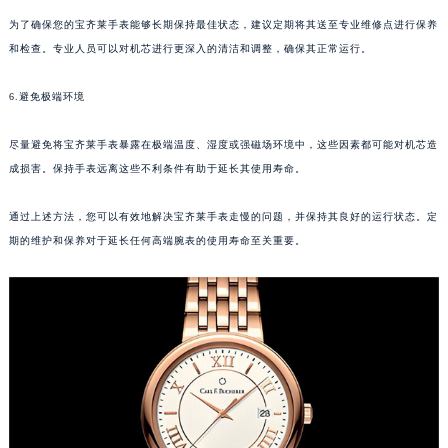
唐山市路南区新华东道100号万达广场写字楼A座10层1002室（需提前预约）
为了确保您的宝齐莱手表能够长期保持最佳状态，建议定期将其送至专业维修点进行保养
台州市椒江区东海大道1800号腾达中心东1幢20楼2002室（需提前预约）
和检查。专业人员可以对机芯进行更深入的清洁和调整，确保其正常运行。
内蒙古自治区呼和浩特市玉泉区大学西街70号华润万象城写字楼（鄂尔多斯大厦）23层2326室（需提前预约）
6.避免极端环境
甘肃省兰州市七里河区西津西路16号兰州中心写字楼21层2102室（需提前预约）
重庆市解放碑渝中区民权路28号英利国际金融中心写字楼20层01室（需提前预约）
尽量避免将宝齐莱手表暴露在极端温度、湿度或强磁场环境中，这些因素都可能对机芯造
黑龙江省大庆市萨尔图区会战大街宝齐莱售后服务中心（需提前预约）
成损害。保持手表远离这些不利条件有助于延长其使用寿命。
黑龙江省鹤岗市向阳区红军路宝齐莱售后服务中心（需提前预约）
黑龙江省黑河市爱辉区中央街宝齐莱售后服务中心（需提前预约）
通过上述方法，您可以有效地解决宝齐莱手表走慢的问题，并保持其良好的运行状态。定
期的维护和保养对于延长任何高端腕表的使用寿命至关重要。
黑龙江省鸡西市鸡冠区红军路宝齐莱售后服务中心（需提前预约）
黑龙江省佳木斯市向阳区长安路宝齐莱售后服务中心（需提前预约）
黑龙江省牡丹江市东安区太平路宝齐莱售后服务中心（需提前预约）
黑龙江省七台河市桃山区大同街宝齐莱售后服务中心（需提前预约）
黑龙江省齐齐哈尔市龙沙区龙华路宝齐莱售后服务中心（需提前预约）
黑龙江省双鸭山市尖山区新兴大街宝齐莱售后服务中心（需提前预约）
黑龙江省绥化市北林区新华街与康庄路交叉口宝齐莱售后服务中心（需提前预约）
黑龙江省伊春市伊美区通河路宝齐莱售后服务中心（需提前预约）