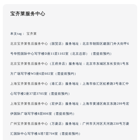
辽宁省锦州市古塔区中央大街宝齐莱售后服务中心（需提前预约）
宝齐莱服务中心
辽宁省辽阳市白塔区新运大街宝齐莱售后服务中心（需提前预约）
辽宁省盘锦市兴隆台区石油大街宝齐莱售后服务中心（需提前预约）
辽宁省铁岭市银州区南马路宝齐莱售后服务中心（需提前预约）
本文tag：
宝齐莱
辽宁省营口市站前区市府路与渤海大街交叉口宝齐莱售后服务中心（需提前预约）
北京宝齐莱售后服务中心
（国贸店）服务地址：北京市朝阳区建国门外大街甲6
辽宁省沈阳市沈河区中街路137号亨得利名表维修授权店1楼宝齐莱售后服务中心（需提前预约）
号华熙国际中心写字楼D座11层1102室（北京总部）（需提前预约）
辽宁省沈阳市沈河区中街路83号亨得利名表维修授权店1楼宝齐莱售后服务中心（需提前预约）
北京宝齐莱售后服务中心
（王府井店）服务地址：北京市东城区东长安街1号东
北京市朝阳区建国门外大街甲6号华熙国际中心D座11层1102室宝齐莱售后服务中心（北京总部）（需提前预约）
方广场写字楼W3座6层602室（需提前预约）
北京市东城区东长安街1号王府井东方广场W3座6层602室宝齐莱售后服务中心（需提前预约）
上海宝齐莱售后服务中心
（港汇店）服务地址：上海市徐汇区虹桥路3号港汇中
河北省保定市竞秀区朝阳北大街北国先天下宝齐莱售后服务中心（需提前预约）
内蒙古自治区阿拉善盟市左旗土尔扈特大街宝齐莱售后服务中心（需提前预约）
心写字楼2座37层3705室（需提前预约）
内蒙古自治区巴彦淖尔市临河区新华街宝齐莱售后服务中心（需提前预约）
上海宝齐莱售后服务中心
（宏伊店）服务地址：上海市黄浦区南京东路299号宏
内蒙古自治区包头市青山区幸福路甲3号王府井百货名表维修宝齐莱售后服务中心（需提前预约）
伊国际广场写字楼8层806室（需提前预约）
内蒙古自治区赤峰市红山区哈达街宝齐莱售后服务中心（需提前预约）
广州宝齐莱售后服务中心
（万菱店）服务地址：广州市天河区天河路230号万菱
内蒙古自治区鄂尔多斯市东胜区伊金霍洛街宝齐莱售后服务中心（需提前预约）
汇国际中心写字楼A塔7层704室（需提前预约）
内蒙古自治区呼伦贝尔市海拉尔区中央街宝齐莱售后服务中心（需提前预约）