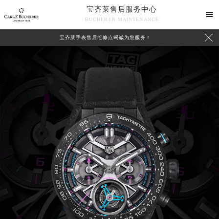
宝齐莱售后服务中心

BUCHERER MAINTENANCE

宝齐莱手表售后维修点竭诚为您服务！
2026年8月宝齐莱中国区售后服务网络优化升级公告
2026年8月宝齐莱全国官方售后客户服务热线：400-006-0073
宝齐莱官方全国统一服务热线400-006-0073，服务覆盖中国大陆、香港、澳门、台湾全部区域（非大陆需加拨“+86”）
2026年8月宝齐莱售后服务中心最新网点地址：
北京市朝阳区建国门外大街甲6号华熙国际中心写字楼D座11层1102室（北京总部）（需提前预约）
北京市东城区东长安街1号东方广场写字楼W3座6层602室（需提前预约）
天津市和平区赤峰道136号天津国际金融中心写字楼26层2603室（需提前预约）
上海市徐汇区虹桥路3号港汇中心写字楼2座37层3705室（需提前预约）