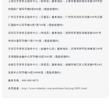
上海宝齐莱售后服务中心
（宏伊店）服务地址：上海市黄浦区南京东路299号宏
辽宁省铁岭市银州区南马路宝齐莱售后服务中心（需提前预约）
伊国际广场写字楼8层806室（需提前预约）
辽宁省营口市站前区市府路与渤海大街交叉口宝齐莱售后服务中心（需提前预约）
广州宝齐莱售后服务中心
（万菱店）服务地址：广州市天河区天河路230号万菱
辽宁省沈阳市沈河区中街路137号亨得利名表维修授权店1楼宝齐莱售后服务中心（需提前预约）
汇国际中心写字楼A塔7层704室（需提前预约）
辽宁省沈阳市沈河区中街路83号亨得利名表维修授权店1楼宝齐莱售后服务中心（需提前预约）
北京市朝阳区建国门外大街甲6号华熙国际中心D座11层1102室宝齐莱售后服务中心（北京总部）（需提前预约）
深圳宝齐莱售后服务中心
（华润店）服务地址：深圳市罗湖区深南东路5001号
北京市东城区东长安街1号王府井东方广场W3座6层602室宝齐莱售后服务中心（需提前预约）
华润大厦写字楼17层1701室（需提前预约）
河北省保定市竞秀区朝阳北大街北国先天下宝齐莱售后服务中心（需提前预约）
天津宝齐莱售后服务中心
（金融中心店）服务地址：天津市和平区赤峰道136号
内蒙古自治区阿拉善盟市左旗土尔扈特大街宝齐莱售后服务中心（需提前预约）
天津国际金融中心写字楼26层2603室（需提前预约）
内蒙古自治区巴彦淖尔市临河区新华街宝齐莱售后服务中心（需提前预约）
成都宝齐莱售后服务中心
（东原店）服务地址：成都市锦江区人民东路6号SAC
内蒙古自治区包头市青山区幸福路甲3号王府井百货名表维修宝齐莱售后服务中心（需提前预约）
东原中心写字楼24层2406B室（需提前预约）
内蒙古自治区赤峰市红山区哈达街宝齐莱售后服务中心（需提前预约）
服务专线：
400-006-0073
内蒙古自治区鄂尔多斯市东胜区伊金霍洛街宝齐莱售后服务中心（需提前预约）
内蒙古自治区呼伦贝尔市海拉尔区中央街宝齐莱售后服务中心（需提前预约）
本页链接：
http://www.bdmbkz.com/problems/beijing/3695.html
内蒙古自治区通辽市科尔沁区明仁大街宝齐莱售后服务中心（需提前预约）
内蒙古自治区乌海市海勃湾区人民南路宝齐莱售后服务中心（需提前预约）
内蒙古自治区乌兰察布市集宁区恩和大街宝齐莱售后服务中心（需提前预约）