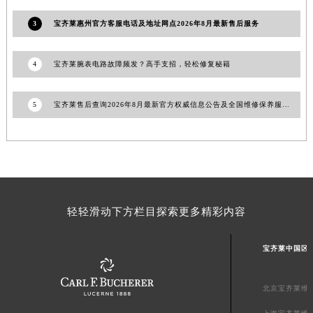
澳门特别行政区风顺堂区南湾大马路宝齐莱售后服务中心（需提前预约）
3
宝齐莱惠州官方客服电话及地址网点2026年8月最新售后服务
澳门特别行政区花地玛堂区关闸广场宝齐莱售后服务中心（需提前预约）
澳门特别行政区花王堂区大三巴商圈宝齐莱售后服务中心（需提前预约）
4
宝齐莱腕表电路故障频发？高手支招，轻松修复秘籍
澳门特别行政区嘉模堂区官也街宝齐莱售后服务中心（需提前预约）
澳门省路氹城市金光大道宝齐莱售后服务中心（需提前预约）
5
宝齐莱售后查询2026年8月最新官方权威信息公告及全国维修保养服务网点地址汇总
澳门特别行政区望德堂区塔石广场宝齐莱售后服务中心（需提前预约）
福建省福州市鼓楼区五四路128-1号恒力城写字楼15层03室宝齐莱售后服务中心（需提前预约）
福建省厦门市思明区湖滨东路95号万象城华润大厦B座11层1104室宝齐莱售后服务中心（需提前预约）
广东省潮州市潮安区新风路与潮汕路交汇处宝齐莱售后服务中心（需提前预约）
广东省广州市天河区天河路230号万菱汇国际中心A塔7层704室宝齐莱售后服务中心（需提前预约）
广东省广州市越秀区环市东路371-375号世界贸易中心大厦南塔15层1507室宝齐莱售后服务中心（需提前预约）
轻轻滑动下方栏目探索更多精彩内容
广东省河源市源城区越王大道宝齐莱售后服务中心（需提前预约）
广东省惠州市惠城区江北文昌一路7号华贸大厦1座30层3005室宝齐莱售后服务中心（需提前预约）
宝齐莱中国区
广东省江门市蓬江区广场西路宝齐莱售后服务中心（需提前预约）
广东省揭阳市榕城进贤门步行街宝齐莱售后服务中心（需提前预约）
北京宝齐莱维
广东省茂名市电白区水东街道迎宾大道宝齐莱售后服务中心（需提前预约）