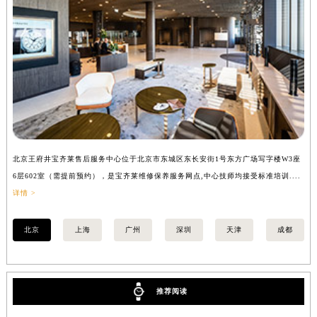
安徽省亳州市谯城区魏武大道宝齐莱售后服务中心（需提前预约）
安徽省池州市贵池区长江路宝齐莱售后服务中心（需提前预约）
安徽省滁州市琅琊区南谯北路宝齐莱售后服务中心（需提前预约）
安徽省阜阳市颍州区颍州北路宝齐莱售后服务中心（需提前预约）
安徽省淮北市相山区淮海路宝齐莱售后服务中心（需提前预约）
安徽省淮南市田家庵区国庆中路宝齐莱售后服务中心（需提前预约）
安徽省黄山市屯溪区黄山西路宝齐莱售后服务中心（需提前预约）
安徽省六安市金安区解放中路宝齐莱售后服务中心（需提前预约）
北京王府井宝齐莱售后服务中心位于北京市东城区东长安街1号东方广场写字楼W3座
上
安徽省马鞍山市雨山区湖南西路宝齐莱售后服务中心（需提前预约）
6层602室（需提前预约），是宝齐莱维修保养服务网点,中心技师均接受标准培训....
8
安徽省宿州市埇桥区人民中路宝齐莱售后服务中心（需提前预约）
详情 >
提
安徽省铜陵市铜官区石城大道宝齐莱售后服务中心（需提前预约）
北京
上海
广州
深圳
天津
成都
安徽省芜湖市镜湖区中山路步行街宝齐莱售后服务中心（需提前预约）
安徽省宣城市宣州区叠嶂西路宝齐莱售后服务中心（需提前预约）
福建省龙岩市新罗区九一南路宝齐莱售后服务中心（需提前预约）
福建省南平市建阳区人民西路宝齐莱售后服务中心（需提前预约）
推荐阅读
福建省宁德市蕉城区天湖东路宝齐莱售后服务中心（需提前预约）