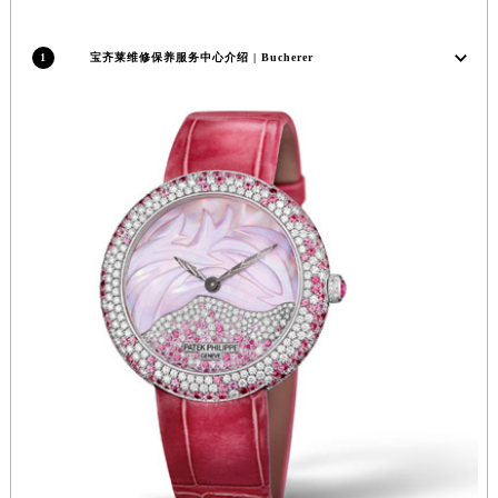
福建省莆田市城厢区霞林街道荔华东大道宝齐莱售后服务中心（需提前预约）
福建省三明市三元区东乾二路宝齐莱售后服务中心（需提前预约）
1
宝齐莱维修保养服务中心介绍 | Bucherer
福建省漳州市龙文区步港路宝齐莱售后服务中心（需提前预约）
江苏省常州市新北区龙锦路1590号现代传媒中心5号楼10层1008室宝齐莱售后服务中心（需提前预约）
江苏省淮安市清江浦区淮海北路宝齐莱售后服务中心（需提前预约）
江苏省连云港市海州区通灌北路宝齐莱售后服务中心（需提前预约）
江苏省南京市秦淮区中山南路1号南京中心22层22-C1-C3室宝齐莱售后服务中心（需提前预约）
江苏省宿迁市宿城区西湖路宝齐莱售后服务中心（需提前预约）
江苏省泰州市海陵区永定东路399号置地商务中心东塔（华润万象城）17层1706室宝齐莱售后服务中心（需提前预约）
江苏省徐州市鼓楼区淮海东路29号苏宁广场IFC国际金融中心35层3508室宝齐莱售后服务中心（需提前预约）
江苏省盐城市盐都区世纪大道5号盐城金融城写字楼1号楼16层1604室宝齐莱售后服务中心（需提前预约）
江苏省扬州市邗江区国展路29号星耀天地写字楼1号楼18层1803室宝齐莱售后服务中心（需提前预约）
江苏省镇江市京口区中山东路宝齐莱售后服务中心（需提前预约）
江西省抚州市临川区赣东大道宝齐莱售后服务中心（需提前预约）
江西省赣州市章贡区文清路宝齐莱售后服务中心（需提前预约）
江西省吉安市吉州区井冈山大道宝齐莱售后服务中心（需提前预约）