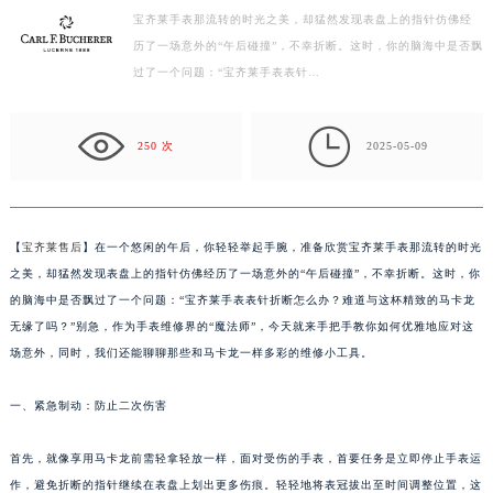
宝齐莱手表那流转的时光之美，却猛然发现表盘上的指针仿佛经
徐州市鼓楼区淮海东路29号苏宁广场IFC国际金融中心写字楼35层3508室（需提前预约）
历了一场意外的“午后碰撞”，不幸折断。这时，你的脑海中是否飘
扬州市邗江区国展路29号星耀天地写字楼1号楼18层1803室（需提前预约）
过了一个问题：“宝齐莱手表表针…
盐城市盐都区世纪大道5号盐城金融城写字楼1号楼16层1604室（需提前预约）
泰州市海陵区永定东路399号置地商务中心东塔写字楼（华润万象城）17层1706室（需提前预约）

宁波市江北区大闸南路500号来福士广场办公楼20层2009室（需提前预约）
250 次
2025-05-09
杭州市上城区钱江路1366号华润大厦写字楼A座5层503-5室（需提前预约）
金华市金东区东市南街777号金华万达广场写字楼4号楼22层2209室（需提前预约）
绍兴市越城区胜利东路379号世茂天际中心写字楼8层805室（需提前预约）
【
宝齐莱售后
】在一个悠闲的午后，你轻轻举起手腕，准备欣赏宝齐莱手表那流转的时光
嘉兴市南湖区广益路705号嘉兴世界贸易中心写字楼A座13层1304室（需提前预约）
之美，却猛然发现表盘上的指针仿佛经历了一场意外的“午后碰撞”，不幸折断。这时，你
南昌市红谷滩新区红谷中大道998号绿地双子塔（中央广场）A1座办公楼14层07室（需提前预约）
的脑海中是否飘过了一个问题：“宝齐莱手表表针折断怎么办？难道与这杯精致的马卡龙
无缘了吗？”别急，作为手表维修界的“魔法师”，今天就来手把手教你如何优雅地应对这
济南市历下区经十路11111号华润中心写字楼（万象城）15层1508室（需提前预约）
场意外，同时，我们还能聊聊那些和马卡龙一样多彩的维修小工具。
广州市天河区天河路230号万菱汇国际中心写字楼A塔7层704室（需提前预约）
广州市越秀区环市东路371-375号世界贸易中心大厦南塔写字楼15层07室（需提前预约）
一、紧急制动：防止二次伤害
深圳市罗湖区深南东路5001号华润大厦写字楼17层1701室（需提前预约）
惠州市惠城区江北文昌一路7号华贸大厦写字楼1座30层05室（需提前预约）
首先，就像享用马卡龙前需轻拿轻放一样，面对受伤的手表，首要任务是立即停止手表运
厦门市思明区湖滨东路95号华润大厦写字楼B座11层1104室（需提前预约）
作，避免折断的指针继续在表盘上划出更多伤痕。轻轻地将表冠拔出至时间调整位置，这