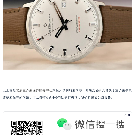
甘肃省兰州市七里河区西津西路16号兰州中心写字楼21层2102室（需提前预约）
重庆市解放碑渝中区民权路28号英利国际金融中心写字楼20层01室（需提前预约）
黑龙江省大庆市萨尔图区会战大街宝齐莱售后服务中心（需提前预约）
黑龙江省鹤岗市向阳区红军路宝齐莱售后服务中心（需提前预约）
黑龙江省黑河市爱辉区中央街宝齐莱售后服务中心（需提前预约）
黑龙江省鸡西市鸡冠区红军路宝齐莱售后服务中心（需提前预约）
黑龙江省佳木斯市向阳区长安路宝齐莱售后服务中心（需提前预约）
黑龙江省牡丹江市东安区太平路宝齐莱售后服务中心（需提前预约）
黑龙江省七台河市桃山区大同街宝齐莱售后服务中心（需提前预约）
黑龙江省齐齐哈尔市龙沙区龙华路宝齐莱售后服务中心（需提前预约）
黑龙江省双鸭山市尖山区新兴大街宝齐莱售后服务中心（需提前预约）
以上就是
北京宝齐莱保养服务中心
为您分享的精彩内容。如果您还有其他关于宝齐莱手表
维护和保养的问题，可以拨打页面400电话进行咨询，我们将竭诚为您服务。
黑龙江省绥化市北林区新华街与康庄路交叉口宝齐莱售后服务中心（需提前预约）
黑龙江省伊春市伊美区通河路宝齐莱售后服务中心（需提前预约）
吉林省白城市洮北区明仁南街宝齐莱售后服务中心（需提前预约）
吉林省白山市浑江区浑江大街宝齐莱售后服务中心（需提前预约）
吉林省吉林市船营区河南街宝齐莱售后服务中心（需提前预约）