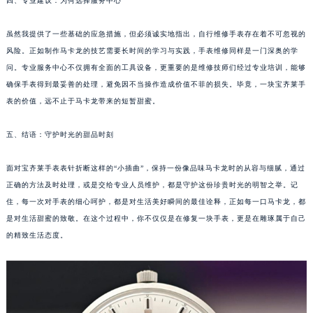
四、专业建议：为何选择服务中心
苏州市苏州工业园区星港街199号苏州中心办公楼C座22层08室（需提前预约）
武汉市江汉区解放大道686号世界贸易大厦38层09室（需提前预约）
虽然我提供了一些基础的应急措施，但必须诚实地指出，自行维修手表存在着不可忽视的
风险。正如制作马卡龙的技艺需要长时间的学习与实践，手表维修同样是一门深奥的学
南宁市青秀区金湖路59号地王大厦12楼1224室（需提前预约）
问。专业服务中心不仅拥有全面的工具设备，更重要的是维修技师们经过专业培训，能够
合肥市蜀山区潜山路111号万象城华润大厦B座12楼03室（需提前预约）
确保手表得到最妥善的处理，避免因不当操作造成价值不菲的损失。毕竟，一块宝齐莱手
泉州市丰泽区宝洲路729号浦西万达中心写字楼A座7楼709室（需提前预约）
表的价值，远不止于马卡龙带来的短暂甜蜜。
青岛市南区山东路6号华润大厦B座22层04室（需提前预约）
烟台市芝罘区胜利路139号万达金融中心A座907室（需提前预约）
五、结语：守护时光的甜品时刻
长春市朝阳区西安大路727号中银大厦A座(旺进大厦)18层09室（需提前预约）
面对宝齐莱手表表针折断这样的“小插曲”，保持一份像品味马卡龙时的从容与细腻，通过
贵阳市南明区都司高架桥路33号亨特国际金融中心14楼14D（需提前预约）
正确的方法及时处理，或是交给专业人员维护，都是守护这份珍贵时光的明智之举。记
昆明市盘龙区北京路928号同德昆明广场写字楼10层06室（需提前预约）
住，每一次对手表的细心呵护，都是对生活美好瞬间的最佳诠释，正如每一口马卡龙，都
石家庄市长安区中山东路39号勒泰中心写字楼B座13层07室（需提前预约）
是对生活甜蜜的致敬。在这个过程中，你不仅仅是在修复一块手表，更是在雕琢属于自己
西安市碑林区南关正街88号华侨城长安国际中心E座6楼10室（需提前预约）
的精致生活态度。
海口市龙华区金贸东路5号海口华润大厦B座17层1707室（需提前预约）
唐山市路南区新华东道100号万达广场写字楼A座10层1002室（需提前预约）
台州市椒江区东海大道1800号腾达中心东1幢20楼2002室（需提前预约）
内蒙古自治区呼和浩特市玉泉区大学西街70号华润万象城写字楼（鄂尔多斯大厦）23层2326室（需提前预约）