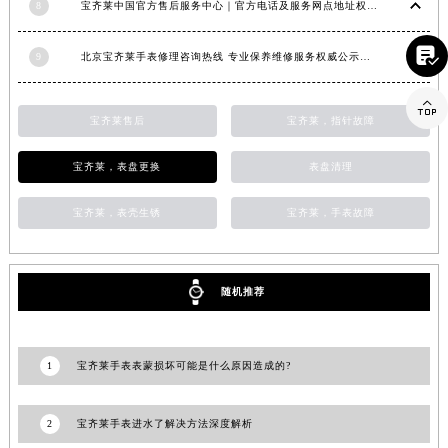
8
宝齐莱中国官方售后服务中心｜官方电话及服务网点地址权威信息通知（2026年6月最新）
山东省威海市环翠区新威海路89号振华商厦一楼名表维修宝齐莱售后服务中心（需提前预约）
山东省潍坊市奎文区东风东街宝齐莱售后服务中心（需提前预约）

9
北京宝齐莱手表修理咨询热线 专业保养维修服务权威公示（2026年7月最新）
山东省枣庄市滕州市北辛路与善国路交叉口宝齐莱售后服务中心（需提前预约）

山东省淄博市张店区金晶大道宝齐莱售后服务中心（需提前预约）
宝齐莱售后
宝齐莱，指针故障
上海市黄浦区南京东路299号宏伊国际广场写字楼8层806室宝齐莱售后服务中心（需提前预约）
上海市徐汇区虹桥路3号港汇中心2座37层3705室宝齐莱售后服务中心（需提前预约）
宝齐莱，表盘更换
表盘清理
浙江省杭州市上城区钱江路1366号华润大厦A座5层503-5室宝齐莱售后服务中心（需提前预约）
宝齐莱，表壳生锈
宝齐莱，手表故障
浙江省湖州市吴兴区劳动路宝齐莱售后服务中心（需提前预约）
浙江省嘉兴市南湖区广益路705号嘉兴世界贸易中心A座13层1304室宝齐莱售后服务中心（需提前预约）
浙江省金华市金东区东市南街777号金华万达广场4号楼22楼2209室宝齐莱售后服务中心（需提前预约）
随机推荐
浙江省丽水市莲都区解放街宝齐莱售后服务中心（需提前预约）
浙江省宁波市江北区大闸南路500号来福士广场办公楼20层2009室宝齐莱售后服务中心（需提前预约）
浙江省衢州市柯城区上街宝齐莱售后服务中心（需提前预约）
1
宝齐莱手表表蒙损坏可能是什么原因造成的?
浙江省绍兴市越城区胜利东路379号世茂天际中心写字楼8层805室宝齐莱售后服务中心（需提前预约）
浙江省舟山市定海区解放东路宝齐莱售后服务中心（需提前预约）
2
宝齐莱手表进水了解决方法深度解析
澳门特别行政区大堂区议事亭前地（新马路）宝齐莱售后服务中心（需提前预约）