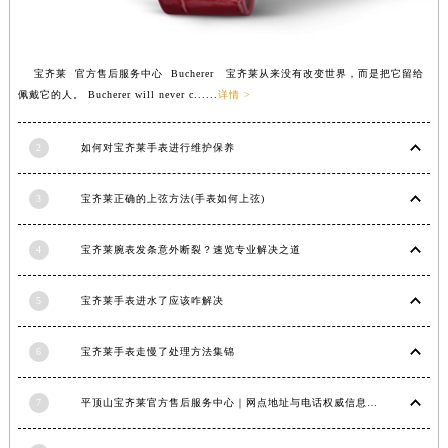
江西省景德镇市珠山区珠山中路宝齐莱售后服务中心（需提前预约）
江西省九江市浔阳区浔阳路宝齐莱售后服务中心（需提前预约）
宝齐莱 官方售后服务中心 Bucherer 宝齐莱从来没有改变世界，而是把它留给
江西省南昌市红谷滩新区红谷中大道998号绿地双子塔（中央广场）A1座办公楼14层1407室宝齐莱售后服务中心（需提前预约）
佩戴它的人。 Bucherer will never c......
详情 >
江西省萍乡市安源区萍安北大道与康庄路交叉口宝齐莱售后服务中心（需提前预约）
江西省上饶市信州区滨江西路宝齐莱售后服务中心（需提前预约）
2
如何对宝齐莱手表进行维护保养
江西省新余市渝水区北湖西路宝齐莱售后服务中心（需提前预约）
江西省宜春市袁州区中山中路宝齐莱售后服务中心（需提前预约）
3
宝齐莱正确的上弦方法(手表如何上弦)
江西省鹰潭市月湖区胜利东路宝齐莱售后服务中心（需提前预约）
山东省德州市德城区东风中路宝齐莱售后服务中心（需提前预约）
4
宝齐莱腕表发条意外断裂？速览专业解决之道
山东省东营市东营区济南路宝齐莱售后服务中心（需提前预约）
山东省济南市历下区经十路11111号华润中心写字楼（万象城）15层1508室宝齐莱售后服务中心（需提前预约）
5
宝齐莱手表进水了应该咋解决
山东省济宁市任城区太白楼路宝齐莱售后服务中心（需提前预约）
6
宝齐莱手表走慢了处理方法集锦
山东省莱芜市文化南路8号银座商城名表维修一楼名表维修宝齐莱售后服务中心（需提前预约）
山东省临沂市兰山区解放路宝齐莱售后服务中心（需提前预约）
7
平顶山宝齐莱官方售后服务中心｜网点地址与电话权威信息公示（2026年6月最新）
山东省日照市东港区烟台路宝齐莱售后服务中心（需提前预约）
山东省泰安市泰山区财源街道泰山大街宝齐莱售后服务中心（需提前预约）