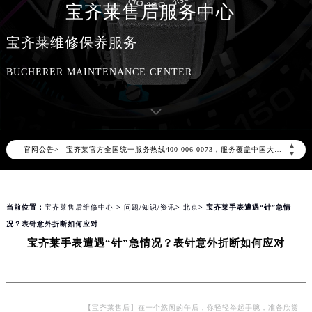
宝齐莱售后服务中心
宝齐莱维修保养服务
BUCHERER MAINTENANCE CENTER
2026年8月宝齐莱中国区售后服务网络优化升级公告
2026年8月宝齐莱全国官方售后客户服务热线：400-006-0073
▲
官网公告>
宝齐莱官方全国统一服务热线400-006-0073，服务覆盖中国大陆、香港、澳门、台湾全部区域（非大陆需加拨“+86”）
▼
2026年8月宝齐莱售后服务中心最新网点地址：
北京市朝阳区建国门外大街甲6号华熙国际中心写字楼D座11层1102室（北京总部）（需提前预约）
当前位置：
宝齐莱售后维修中心
>
问题/知识/资讯
>
北京
> 宝齐莱手表遭遇“针”急情
北京市东城区东长安街1号东方广场写字楼W3座6层602室（需提前预约）
况？表针意外折断如何应对
天津市和平区赤峰道136号天津国际金融中心写字楼26层2603室（需提前预约）
宝齐莱手表遭遇“针”急情况？表针意外折断如何应对
上海市徐汇区虹桥路3号港汇中心写字楼2座37层3705室（需提前预约）
上海市黄浦区南京东路299号宏伊国际广场写字楼8层806室（需提前预约）
南京市秦淮区中山南路1号（新街口）南京中心写字楼22层C1-1室（需提前预约）
常州市新北区龙锦路1590号现代传媒中心写字楼5号楼10层1008室（需提前预约）
【宝齐莱售后】在一个悠闲的午后，你轻轻举起手腕，准备欣赏