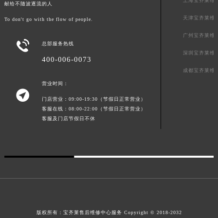
上海宝齐莱维
献给不随波逐流的人
广东省梅州市梅江区金燕大道宝齐莱售后服务中心（需提前预约）
天津宝齐莱维
To don't go with the flow of people.
广东省清远市清城区湖西路宝齐莱售后服务中心（需提前预约）
广州宝齐莱维
广东省汕头市龙湖区长平路宝齐莱售后服务中心（需提前预约）

总部服务热线
广东省汕尾市城区香洲街道园林社区翠园街宝齐莱售后服务中心（需提前预约）
深圳宝齐莱维
400-006-0073
广东省韶关市武江区芙蓉新区与老城中心交汇处宝齐莱售后服务中心（需提前预约）
成都宝齐莱维
广东省深圳市罗湖区深南东路5001号华润大厦17层1701室宝齐莱售后服务中心（需提前预约）
营业时间：

广东省阳江市江城区东风一路宝齐莱售后服务中心（需提前预约）
门店营业：09:00-19:30（节假日正常营业）
广东省云浮市云城区金山路宝齐莱售后服务中心（需提前预约）
客服在线：08:00-22:00（节假日正常营业）
广东省湛江市赤坎区观海北路宝齐莱售后服务中心（需提前预约）
客服及门店节假日不休
广东省肇庆市端州区信安大道与砚都大道交汇处宝齐莱售后服务中心（需提前预约）
广西壮族自治区百色市右江区中山二路宝齐莱售后服务中心（需提前预约）
广西壮族自治区北海市海城区北京路宝齐莱售后服务中心（需提前预约）
广西壮族自治区崇左市江州区石景林街道友谊大道与丽川路交汇处宝齐莱售后服务中心（需提前预约）
广西壮族自治区防城港市港口区金花茶大道宝齐莱售后服务中心（需提前预约）
广西壮族自治区贵港市港北区港城街道布山大道与仙衣路交叉口宝齐莱售后服务中心（需提前预约）
版权所有：
宝齐莱售后维修中心服务
Copyright © 2018-2032
广西壮族自治区桂林市秀峰区红岭路宝齐莱售后服务中心（需提前预约）