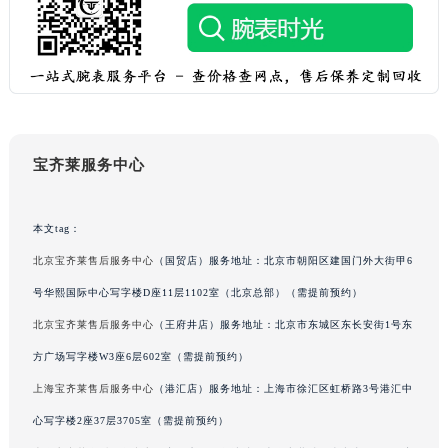
吉林省辽源市龙山区人民大街宝齐莱售后服务中心（需提前预约）
吉林省梅河口市新华街道梅河大街宝齐莱售后服务中心（需提前预约）
吉林省四平市铁东区紫气大路与南九经街交汇处宝齐莱售后服务中心（需提前预约）
吉林省松原市宁江区五环大街宝齐莱售后服务中心（需提前预约）
吉林省通化市东昌区环通乡江南大街宝齐莱售后服务中心（需提前预约）
吉林省延边市延吉市解放路宝齐莱售后服务中心（需提前预约）
宝齐莱服务中心
辽宁省鞍山市铁东区站前街宝齐莱售后服务中心（需提前预约）
辽宁省本溪市平山区胜利路宝齐莱售后服务中心（需提前预约）
本文tag：
辽宁省朝阳市双塔区新华路宝齐莱售后服务中心（需提前预约）
北京宝齐莱售后服务中心
（国贸店）服务地址：北京市朝阳区建国门外大街甲6
辽宁省丹东市振兴区七经街宝齐莱售后服务中心（需提前预约）
号华熙国际中心写字楼D座11层1102室（北京总部）（需提前预约）
辽宁省抚顺市新抚区东一路宝齐莱售后服务中心（需提前预约）
北京宝齐莱售后服务中心
（王府井店）服务地址：北京市东城区东长安街1号东
辽宁省阜新市海州区解放大街宝齐莱售后服务中心（需提前预约）
辽宁省葫芦岛市连山区中央路宝齐莱售后服务中心（需提前预约）
方广场写字楼W3座6层602室（需提前预约）
辽宁省锦州市古塔区中央大街宝齐莱售后服务中心（需提前预约）
上海宝齐莱售后服务中心
（港汇店）服务地址：上海市徐汇区虹桥路3号港汇中
辽宁省辽阳市白塔区新运大街宝齐莱售后服务中心（需提前预约）
心写字楼2座37层3705室（需提前预约）
辽宁省盘锦市兴隆台区石油大街宝齐莱售后服务中心（需提前预约）