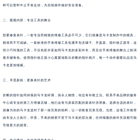
样可以暂时中止手表走动，为后续操作做好安全准备。
福州市鼓楼区五四路128-1号恒力城写字楼15层03室（需提前预约）
成都市锦江区人民东路6号SAC东原中心写字楼24层2406B室（需提前预约）
二、窥视内部：专业工具的舞台
重庆市江北区观音桥步行街2号融恒时代广场写字楼9层902室（需提前预约）
长沙市芙蓉区定王台街道建湘路393号世茂环球金融中心写字楼（芙蓉广场）10层13室（需提前预约）
想要修复表针，一套专业而精致的维修工具必不可少，它们就像是马卡龙制作中的模具，
郑州市二七区铭功路10号华润大厦写字楼29层2905室（需提前预约）
精准而不可或缺。一套标准的手表维修工具包通常包含镊子、开盖器、指针校正器等，这
太原市迎泽区解放路15号亨得利名表服务中心（品牌授权店）3层整层（需提前预约）
些小巧玲珑的工具，不仅色彩丰富如同马卡龙的多彩外衣，而且在手表维修的舞台上扮演
着关键角色。使用指针校正器小心翼翼地取出折断的指针残片，每一个动作都要比品尝马
沈阳市沈河区中街路137号亨得利名表服务中心（品牌授权店）1层整层（需提前预约）
卡龙更加细腻。
沈阳市沈河区中街路83号亨得利名表服务中心（品牌授权店）1层整层（需提前预约）
乌鲁木齐市天山区红山路26号时代广场（CCMALL）C座17层17-B（需提前预约）
三、寻觅新枝：更换表针的艺术
温州市鹿城区锦绣路1067号置信广场10层1015室（需提前预约）
哈尔滨市道里区友谊西路600号富力中心T2座写字楼29层03室（需提前预约）
折断的指针如同掉落的马卡龙碎屑，虽令人惋惜，却总有补救之法。联系手表品牌的服务
大连市中山区人民路15号国际金融大厦7层G室（需提前预约）
中心或专业的第三方维修店铺，他们会有与原装匹配的新表针供替换。选择合适的表针，
就像为你的马卡龙选对了那一抹完美的馅料，让一切恢复完美无瑕。当然，这项工作推荐
佛山市禅城区季华五路57号万科金融中心C座12层1205室（需提前预约）
由专业人士执行，毕竟，手表的精密不亚于马卡龙的层次感，任何细微的操作失误都可能
东莞市东城街道鸿福东路1号民盈国贸中心T1写字楼9层907室（需提前预约）
导致更大的损害。
无锡市梁溪区人民中路139号恒隆广场写字楼1座11层1104室（需提前预约）
南通市崇川区工农路57号圆融广场写字楼16层1603室（需提前预约）