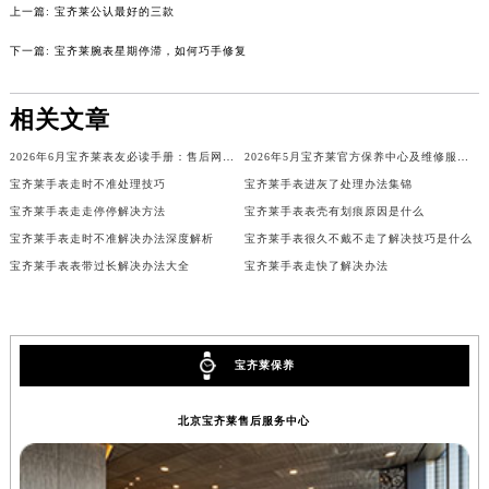
上一篇:
宝齐莱公认最好的三款
内蒙古自治区锡林郭勒盟市锡林浩特市光明街与额尔敦路交叉口宝齐莱售后服务中心（需提前预约）
内蒙古自治区兴安盟市乌兰浩特市兴安大街宝齐莱售后服务中心（需提前预约）
下一篇:
宝齐莱腕表星期停滞，如何巧手修复
山西省大同市平城区迎宾街宝齐莱售后服务中心（需提前预约）
山西省晋城市城区黄华街宝齐莱售后服务中心（需提前预约）
相关文章
山西省晋中市榆次区顺城街宝齐莱售后服务中心（需提前预约）
2026年6月宝齐莱表友必读手册：售后网点搬迁及新开
2026年5月宝齐莱官方保养中心及维修服务点变动对照补充最终表文件
山西省临汾市尧都区解放路宝齐莱售后服务中心（需提前预约）
宝齐莱手表走时不准处理技巧
宝齐莱手表进灰了处理办法集锦
山西省吕梁市离石区永宁中路与建设街交叉口宝齐莱售后服务中心（需提前预约）
宝齐莱手表走走停停解决方法
宝齐莱手表表壳有划痕原因是什么
山西省朔州市朔城区怡西路与鄯阳西街交汇处宝齐莱售后服务中心（需提前预约）
宝齐莱手表走时不准解决办法深度解析
宝齐莱手表很久不戴不走了解决技巧是什么
山西省忻州市忻府区和平东街与七一南路交叉口宝齐莱售后服务中心（需提前预约）
宝齐莱手表表带过长解决办法大全
宝齐莱手表走快了解决办法
山西省阳泉市郊区平阳东街与新城大道交叉口宝齐莱售后服务中心（需提前预约）
山西省运城市盐湖区河东街宝齐莱售后服务中心（需提前预约）
山西省长治市潞州区英雄中路宝齐莱售后服务中心（需提前预约）
宝齐莱保养
山西省太原市迎泽区迎泽街道解放路15号亨得利名表维修授权店3楼宝齐莱售后服务中心（需提前预约）
天津市和平区赤峰道136号天津国际金融中心26层2603室宝齐莱售后服务中心（需提前预约）
北京宝齐莱售后服务中心
安徽省安庆市迎江区人民路宝齐莱售后服务中心（需提前预约）
安徽省蚌埠市蚌山区淮河路宝齐莱售后服务中心（需提前预约）