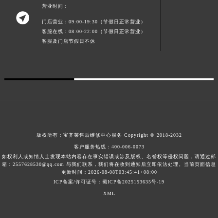
营业时间：
广西壮族自治区贺州市八步区城东街道灵峰南路宝齐莱售后服务中心（需提前预约）

门店营业：09:00-19:30（节假日正常营业）
广西壮族自治区来宾市兴宾区桂中大道宝齐莱售后服务中心（需提前预约）
客服在线：08:00-22:00（节假日正常营业）
广西壮族自治区柳州市城中区中山中路宝齐莱售后服务中心（需提前预约）
客服及门店节假日不休
广西壮族自治区钦州市钦南区金海湾东大街宝齐莱售后服务中心（需提前预约）
广西壮族自治区梧州市万秀区龙湖镇高旺路宝齐莱售后服务中心（需提前预约）
广西壮族自治区玉林市玉州区金玉路宝齐莱售后服务中心（需提前预约）
海南省儋州市儋州市那大镇兰洋北路宝齐莱售后服务中心（需提前预约）
海南省东方市八所镇解放西路宝齐莱售后服务中心（需提前预约）
海南省琼海市嘉积镇东风路宝齐莱售后服务中心（需提前预约）
海南省三沙市西沙区西沙群岛永兴岛北京路宝齐莱售后服务中心（需提前预约）
版权所有：
宝齐莱售后维修中心服务
Copyright © 2018-2032
海南省三亚市吉阳区迎宾路宝齐莱售后服务中心（需提前预约）
客户服务热线：
400-006-0073
如权利人或知情人士发现本站内容存在事实错误或涉及版权、名誉权等侵权问题，请通过邮
海南省万宁市万城镇解放路宝齐莱售后服务中心（需提前预约）
箱：2557628530@qq.com 与我们联系，我们将在收到通知后立即依法处理。当前页面信息
更新时间：2026-08-08T03:45:41+08:00
海南省文昌市文城镇教育东路宝齐莱售后服务中心（需提前预约）
ICP备案/许可证号：蜀ICP备2025153635号-19
海南省五指山市通什镇三月三大道宝齐莱售后服务中心（需提前预约）
XML
香港特别行政区尖沙咀区油尖旺区广东道宝齐莱售后服务中心（需提前预约）
香港特别行政区金钟区中西区金钟道宝齐莱售后服务中心（需提前预约）