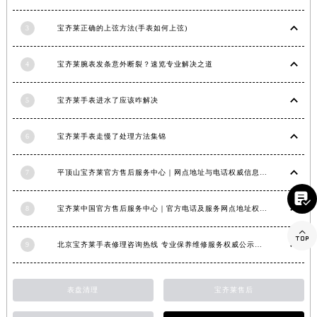
山东省潍坊市奎文区东风东街宝齐莱售后服务中心（需提前预约）
3
宝齐莱正确的上弦方法(手表如何上弦)
山东省枣庄市滕州市北辛路与善国路交叉口宝齐莱售后服务中心（需提前预约）
山东省淄博市张店区金晶大道宝齐莱售后服务中心（需提前预约）
4
宝齐莱腕表发条意外断裂？速览专业解决之道
上海市黄浦区南京东路299号宏伊国际广场写字楼8层806室宝齐莱售后服务中心（需提前预约）
上海市徐汇区虹桥路3号港汇中心2座37层3705室宝齐莱售后服务中心（需提前预约）
5
宝齐莱手表进水了应该咋解决
浙江省杭州市上城区钱江路1366号华润大厦A座5层503-5室宝齐莱售后服务中心（需提前预约）
浙江省湖州市吴兴区劳动路宝齐莱售后服务中心（需提前预约）
6
宝齐莱手表走慢了处理方法集锦
浙江省嘉兴市南湖区广益路705号嘉兴世界贸易中心A座13层1304室宝齐莱售后服务中心（需提前预约）
浙江省金华市金东区东市南街777号金华万达广场4号楼22楼2209室宝齐莱售后服务中心（需提前预约）
7
平顶山宝齐莱官方售后服务中心｜网点地址与电话权威信息公示（2026年6月最新）
浙江省丽水市莲都区解放街宝齐莱售后服务中心（需提前预约）

8
宝齐莱中国官方售后服务中心｜官方电话及服务网点地址权威信息通知（2026年6月最新）
浙江省宁波市江北区大闸南路500号来福士广场办公楼20层2009室宝齐莱售后服务中心（需提前预约）

浙江省衢州市柯城区上街宝齐莱售后服务中心（需提前预约）
9
北京宝齐莱手表修理咨询热线 专业保养维修服务权威公示（2026年7月最新）
浙江省绍兴市越城区胜利东路379号世茂天际中心写字楼8层805室宝齐莱售后服务中心（需提前预约）
浙江省舟山市定海区解放东路宝齐莱售后服务中心（需提前预约）
表盘清理
宝齐莱售后
澳门特别行政区大堂区议事亭前地（新马路）宝齐莱售后服务中心（需提前预约）
澳门特别行政区风顺堂区南湾大马路宝齐莱售后服务中心（需提前预约）