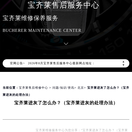
宝齐莱售后服务中心
宝齐莱维修保养服务
BUCHERER MAINTENANCE CENTER
2026年8月宝齐莱中国区售后服务网络优化升级公告
2026年8月宝齐莱全国官方售后客户服务热线：400-006-0073
宝齐莱官方全国统一服务热线400-006-0073，服务覆盖中国大陆、香港、澳门、台湾全部区域（非大陆需加拨“+86”）
▲
官网公告>
2026年8月宝齐莱售后服务中心最新网点地址：
▼
北京市朝阳区建国门外大街甲6号华熙国际中心写字楼D座11层1102室（北京总部）（需提前预约）
北京市东城区东长安街1号东方广场写字楼W3座6层602室（需提前预约）
当前位置：
宝齐莱售后维修中心
>
问题/知识/资讯
>
北京
> 宝齐莱进灰了怎么办？（宝齐
天津市和平区赤峰道136号天津国际金融中心写字楼26层2603室（需提前预约）
莱进灰的处理办法）
上海市徐汇区虹桥路3号港汇中心写字楼2座37层3705室（需提前预约）
宝齐莱进灰了怎么办？（宝齐莱进灰的处理办法）
上海市黄浦区南京东路299号宏伊国际广场写字楼8层806室（需提前预约）
南京市秦淮区中山南路1号（新街口）南京中心写字楼22层C1-1室（需提前预约）
常州市新北区龙锦路1590号现代传媒中心写字楼5号楼10层1008室（需提前预约）
徐州市鼓楼区淮海东路29号苏宁广场IFC国际金融中心写字楼35层3508室（需提前预约）
宝齐莱维修服务中心为您分享：“宝齐莱进灰了怎么办？（宝齐莱