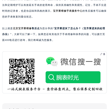
吉林省梅河口市新华街道梅河大街宝齐莱售后服务中心（需提前预约）
法和定期维护可以有效延长手表的使用寿命，保持其准确性和美观性。记住，手表不仅是
时间的记录者，也是你品味和风格的展示。
宝齐莱维修手表服务中心
的售后服务可以确保
吉林省四平市铁东区紫气大路与南九经街交汇处宝齐莱售后服务中心（需提前预约）
您的手表恢复到最佳状态。
吉林省松原市宁江区五环大街宝齐莱售后服务中心（需提前预约）
吉林省通化市东昌区环通乡江南大街宝齐莱售后服务中心（需提前预约）
以上就是
北京宝齐莱维修
售后点
为您分享的“
宝齐莱进灰了怎么办？（宝齐莱进灰的处理
吉林省延边市延吉市解放路宝齐莱售后服务中心（需提前预约）
办法）
”，大家可以了解一下。如果您还有其他关于手表维修和保养的问题，可以拨打页
辽宁省鞍山市铁东区站前街宝齐莱售后服务中心（需提前预约）
面400电话进行咨询，我们将竭诚为您服务。
辽宁省本溪市平山区胜利路宝齐莱售后服务中心（需提前预约）
辽宁省朝阳市双塔区新华路宝齐莱售后服务中心（需提前预约）
辽宁省丹东市振兴区七经街宝齐莱售后服务中心（需提前预约）
辽宁省抚顺市新抚区东一路宝齐莱售后服务中心（需提前预约）
辽宁省阜新市海州区解放大街宝齐莱售后服务中心（需提前预约）
辽宁省葫芦岛市连山区中央路宝齐莱售后服务中心（需提前预约）
辽宁省锦州市古塔区中央大街宝齐莱售后服务中心（需提前预约）
辽宁省辽阳市白塔区新运大街宝齐莱售后服务中心（需提前预约）
辽宁省盘锦市兴隆台区石油大街宝齐莱售后服务中心（需提前预约）
辽宁省铁岭市银州区南马路宝齐莱售后服务中心（需提前预约）