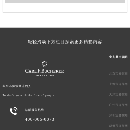
广东省清远市清城区湖西路宝齐莱售后服务中心（需提前预约）
广东省汕头市龙湖区长平路宝齐莱售后服务中心（需提前预约）
广东省汕尾市城区香洲街道园林社区翠园街宝齐莱售后服务中心（需提前预约）
广东省韶关市武江区芙蓉新区与老城中心交汇处宝齐莱售后服务中心（需提前预约）
广东省深圳市罗湖区深南东路5001号华润大厦17层1701室宝齐莱售后服务中心（需提前预约）
轻轻滑动下方栏目探索更多精彩内容
广东省阳江市江城区东风一路宝齐莱售后服务中心（需提前预约）
广东省云浮市云城区金山路宝齐莱售后服务中心（需提前预约）
宝齐莱中国区
广东省湛江市赤坎区观海北路宝齐莱售后服务中心（需提前预约）
广东省肇庆市端州区信安大道与砚都大道交汇处宝齐莱售后服务中心（需提前预约）
北京宝齐莱维
广西壮族自治区百色市右江区中山二路宝齐莱售后服务中心（需提前预约）
上海宝齐莱维
献给不随波逐流的人
广西壮族自治区北海市海城区北京路宝齐莱售后服务中心（需提前预约）
天津宝齐莱维
广西壮族自治区崇左市江州区石景林街道友谊大道与丽川路交汇处宝齐莱售后服务中心（需提前预约）
To don't go with the flow of people.
广西壮族自治区防城港市港口区金花茶大道宝齐莱售后服务中心（需提前预约）
广州宝齐莱维

总部服务热线
广西壮族自治区贵港市港北区港城街道布山大道与仙衣路交叉口宝齐莱售后服务中心（需提前预约）
深圳宝齐莱维
400-006-0073
广西壮族自治区桂林市秀峰区红岭路宝齐莱售后服务中心（需提前预约）
成都宝齐莱维
广西壮族自治区河池市金城江区金城江街道朝阳路宝齐莱售后服务中心（需提前预约）