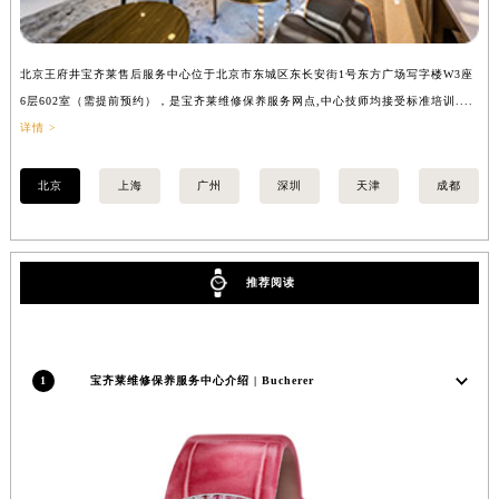
福建省三明市三元区东乾二路宝齐莱售后服务中心（需提前预约）
福建省漳州市龙文区步港路宝齐莱售后服务中心（需提前预约）
北京王府井宝齐莱售后服务中心位于北京市东城区东长安街1号东方广场写字楼W3座
上
江苏省常州市新北区龙锦路1590号现代传媒中心5号楼10层1008室宝齐莱售后服务中心（需提前预约）
6层602室（需提前预约），是宝齐莱维修保养服务网点,中心技师均接受标准培训....
8
江苏省淮安市清江浦区淮海北路宝齐莱售后服务中心（需提前预约）
详情 >
提
江苏省连云港市海州区通灌北路宝齐莱售后服务中心（需提前预约）
江苏省南京市秦淮区中山南路1号南京中心22层22-C1-C3室宝齐莱售后服务中心（需提前预约）
北京
上海
广州
深圳
天津
成都
江苏省宿迁市宿城区西湖路宝齐莱售后服务中心（需提前预约）
江苏省泰州市海陵区永定东路399号置地商务中心东塔（华润万象城）17层1706室宝齐莱售后服务中心（需提前预约）
江苏省徐州市鼓楼区淮海东路29号苏宁广场IFC国际金融中心35层3508室宝齐莱售后服务中心（需提前预约）
推荐阅读
江苏省盐城市盐都区世纪大道5号盐城金融城写字楼1号楼16层1604室宝齐莱售后服务中心（需提前预约）
江苏省扬州市邗江区国展路29号星耀天地写字楼1号楼18层1803室宝齐莱售后服务中心（需提前预约）
江苏省镇江市京口区中山东路宝齐莱售后服务中心（需提前预约）
1
宝齐莱维修保养服务中心介绍 | Bucherer
江西省抚州市临川区赣东大道宝齐莱售后服务中心（需提前预约）
江西省赣州市章贡区文清路宝齐莱售后服务中心（需提前预约）
江西省吉安市吉州区井冈山大道宝齐莱售后服务中心（需提前预约）
江西省景德镇市珠山区珠山中路宝齐莱售后服务中心（需提前预约）