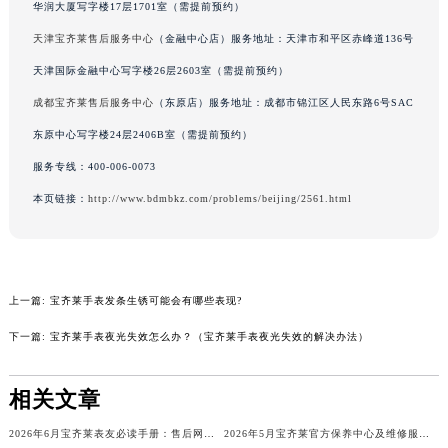
华润大厦写字楼17层1701室（需提前预约）
内蒙古自治区兴安盟市乌兰浩特市兴安大街宝齐莱售后服务中心（需提前预约）
天津宝齐莱售后服务中心
（金融中心店）服务地址：天津市和平区赤峰道136号
山西省大同市平城区迎宾街宝齐莱售后服务中心（需提前预约）
天津国际金融中心写字楼26层2603室（需提前预约）
山西省晋城市城区黄华街宝齐莱售后服务中心（需提前预约）
成都宝齐莱售后服务中心
（东原店）服务地址：成都市锦江区人民东路6号SAC
山西省晋中市榆次区顺城街宝齐莱售后服务中心（需提前预约）
山西省临汾市尧都区解放路宝齐莱售后服务中心（需提前预约）
东原中心写字楼24层2406B室（需提前预约）
山西省吕梁市离石区永宁中路与建设街交叉口宝齐莱售后服务中心（需提前预约）
服务专线：
400-006-0073
山西省朔州市朔城区怡西路与鄯阳西街交汇处宝齐莱售后服务中心（需提前预约）
本页链接：
http://www.bdmbkz.com/problems/beijing/2561.html
山西省忻州市忻府区和平东街与七一南路交叉口宝齐莱售后服务中心（需提前预约）
山西省阳泉市郊区平阳东街与新城大道交叉口宝齐莱售后服务中心（需提前预约）
山西省运城市盐湖区河东街宝齐莱售后服务中心（需提前预约）
山西省长治市潞州区英雄中路宝齐莱售后服务中心（需提前预约）
上一篇:
宝齐莱手表发条生锈可能会有哪些表现?
山西省太原市迎泽区迎泽街道解放路15号亨得利名表维修授权店3楼宝齐莱售后服务中心（需提前预约）
下一篇:
宝齐莱手表夜光失效怎么办？（宝齐莱手表夜光失效的解决办法）
天津市和平区赤峰道136号天津国际金融中心26层2603室宝齐莱售后服务中心（需提前预约）
安徽省安庆市迎江区人民路宝齐莱售后服务中心（需提前预约）
相关文章
安徽省蚌埠市蚌山区淮河路宝齐莱售后服务中心（需提前预约）
2026年6月宝齐莱表友必读手册：售后网点搬迁及新开
2026年5月宝齐莱官方保养中心及维修服务点变动对照补充最终表文件
安徽省亳州市谯城区魏武大道宝齐莱售后服务中心（需提前预约）