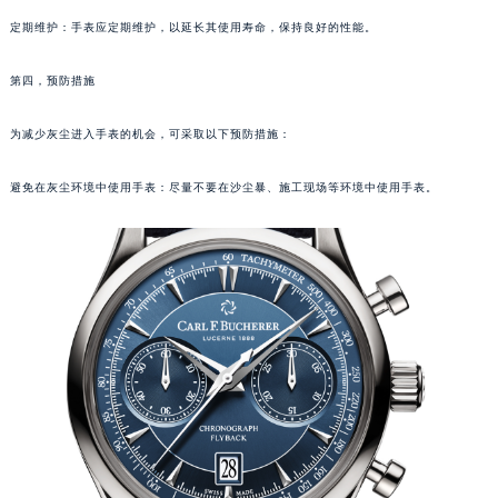
武汉市江汉区解放大道686号世界贸易大厦38层09室（需提前预约）
定期维护：手表应定期维护，以延长其使用寿命，保持良好的性能。
南宁市青秀区金湖路59号地王大厦12楼1224室（需提前预约）
第四，预防措施
合肥市蜀山区潜山路111号万象城华润大厦B座12楼03室（需提前预约）
泉州市丰泽区宝洲路729号浦西万达中心写字楼A座7楼709室（需提前预约）
为减少灰尘进入手表的机会，可采取以下预防措施：
青岛市南区山东路6号华润大厦B座22层04室（需提前预约）
烟台市芝罘区胜利路139号万达金融中心A座907室（需提前预约）
避免在灰尘环境中使用手表：尽量不要在沙尘暴、施工现场等环境中使用手表。
长春市朝阳区西安大路727号中银大厦A座(旺进大厦)18层09室（需提前预约）
贵阳市南明区都司高架桥路33号亨特国际金融中心14楼14D（需提前预约）
昆明市盘龙区北京路928号同德昆明广场写字楼10层06室（需提前预约）
石家庄市长安区中山东路39号勒泰中心写字楼B座13层07室（需提前预约）
西安市碑林区南关正街88号华侨城长安国际中心E座6楼10室（需提前预约）
海口市龙华区金贸东路5号海口华润大厦B座17层1707室（需提前预约）
唐山市路南区新华东道100号万达广场写字楼A座10层1002室（需提前预约）
台州市椒江区东海大道1800号腾达中心东1幢20楼2002室（需提前预约）
内蒙古自治区呼和浩特市玉泉区大学西街70号华润万象城写字楼（鄂尔多斯大厦）23层2326室（需提前预约）
甘肃省兰州市七里河区西津西路16号兰州中心写字楼21层2102室（需提前预约）