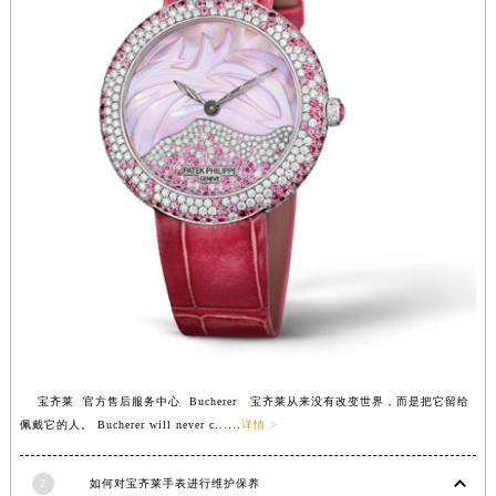
江西省九江市浔阳区浔阳路宝齐莱售后服务中心（需提前预约）
江西省南昌市红谷滩新区红谷中大道998号绿地双子塔（中央广场）A1座办公楼14层1407室宝齐莱售后服务中心（需提前预约）
江西省萍乡市安源区萍安北大道与康庄路交叉口宝齐莱售后服务中心（需提前预约）
江西省上饶市信州区滨江西路宝齐莱售后服务中心（需提前预约）
江西省新余市渝水区北湖西路宝齐莱售后服务中心（需提前预约）
江西省宜春市袁州区中山中路宝齐莱售后服务中心（需提前预约）
江西省鹰潭市月湖区胜利东路宝齐莱售后服务中心（需提前预约）
山东省德州市德城区东风中路宝齐莱售后服务中心（需提前预约）
山东省东营市东营区济南路宝齐莱售后服务中心（需提前预约）
山东省济南市历下区经十路11111号华润中心写字楼（万象城）15层1508室宝齐莱售后服务中心（需提前预约）
山东省济宁市任城区太白楼路宝齐莱售后服务中心（需提前预约）
山东省莱芜市文化南路8号银座商城名表维修一楼名表维修宝齐莱售后服务中心（需提前预约）
山东省临沂市兰山区解放路宝齐莱售后服务中心（需提前预约）
宝齐莱 官方售后服务中心 Bucherer 宝齐莱从来没有改变世界，而是把它留给
山东省日照市东港区烟台路宝齐莱售后服务中心（需提前预约）
佩戴它的人。 Bucherer will never c......
详情 >
山东省泰安市泰山区财源街道泰山大街宝齐莱售后服务中心（需提前预约）
2
如何对宝齐莱手表进行维护保养
山东省威海市环翠区新威海路89号振华商厦一楼名表维修宝齐莱售后服务中心（需提前预约）