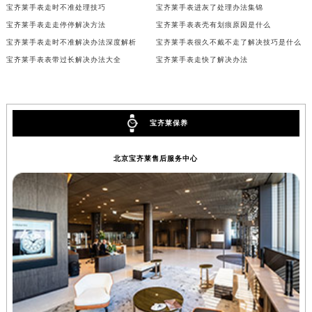
宝齐莱手表走时不准处理技巧
宝齐莱手表进灰了处理办法集锦
安徽省池州市贵池区长江路宝齐莱售后服务中心（需提前预约）
宝齐莱手表走走停停解决方法
宝齐莱手表表壳有划痕原因是什么
安徽省滁州市琅琊区南谯北路宝齐莱售后服务中心（需提前预约）
宝齐莱手表走时不准解决办法深度解析
宝齐莱手表很久不戴不走了解决技巧是什么
安徽省阜阳市颍州区颍州北路宝齐莱售后服务中心（需提前预约）
宝齐莱手表表带过长解决办法大全
宝齐莱手表走快了解决办法
安徽省淮北市相山区淮海路宝齐莱售后服务中心（需提前预约）
安徽省淮南市田家庵区国庆中路宝齐莱售后服务中心（需提前预约）
安徽省黄山市屯溪区黄山西路宝齐莱售后服务中心（需提前预约）
宝齐莱保养
安徽省六安市金安区解放中路宝齐莱售后服务中心（需提前预约）
安徽省马鞍山市雨山区湖南西路宝齐莱售后服务中心（需提前预约）
北京宝齐莱售后服务中心
安徽省宿州市埇桥区人民中路宝齐莱售后服务中心（需提前预约）
安徽省铜陵市铜官区石城大道宝齐莱售后服务中心（需提前预约）
安徽省芜湖市镜湖区中山路步行街宝齐莱售后服务中心（需提前预约）
安徽省宣城市宣州区叠嶂西路宝齐莱售后服务中心（需提前预约）
福建省龙岩市新罗区九一南路宝齐莱售后服务中心（需提前预约）
福建省南平市建阳区人民西路宝齐莱售后服务中心（需提前预约）
福建省宁德市蕉城区天湖东路宝齐莱售后服务中心（需提前预约）
福建省莆田市城厢区霞林街道荔华东大道宝齐莱售后服务中心（需提前预约）