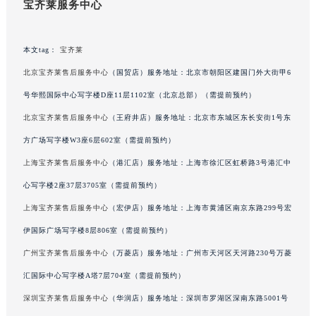
宝齐莱服务中心
辽宁省营口市站前区市府路与渤海大街交叉口宝齐莱售后服务中心（需提前预约）
辽宁省沈阳市沈河区中街路137号亨得利名表维修授权店1楼宝齐莱售后服务中心（需提前预约）
本文tag：
宝齐莱
辽宁省沈阳市沈河区中街路83号亨得利名表维修授权店1楼宝齐莱售后服务中心（需提前预约）
北京宝齐莱售后服务中心
（国贸店）服务地址：北京市朝阳区建国门外大街甲6
北京市朝阳区建国门外大街甲6号华熙国际中心D座11层1102室宝齐莱售后服务中心（北京总部）（需提前预约）
北京市东城区东长安街1号王府井东方广场W3座6层602室宝齐莱售后服务中心（需提前预约）
号华熙国际中心写字楼D座11层1102室（北京总部）（需提前预约）
河北省保定市竞秀区朝阳北大街北国先天下宝齐莱售后服务中心（需提前预约）
北京宝齐莱售后服务中心
（王府井店）服务地址：北京市东城区东长安街1号东
内蒙古自治区阿拉善盟市左旗土尔扈特大街宝齐莱售后服务中心（需提前预约）
方广场写字楼W3座6层602室（需提前预约）
内蒙古自治区巴彦淖尔市临河区新华街宝齐莱售后服务中心（需提前预约）
上海宝齐莱售后服务中心
（港汇店）服务地址：上海市徐汇区虹桥路3号港汇中
内蒙古自治区包头市青山区幸福路甲3号王府井百货名表维修宝齐莱售后服务中心（需提前预约）
心写字楼2座37层3705室（需提前预约）
内蒙古自治区赤峰市红山区哈达街宝齐莱售后服务中心（需提前预约）
上海宝齐莱售后服务中心
（宏伊店）服务地址：上海市黄浦区南京东路299号宏
内蒙古自治区鄂尔多斯市东胜区伊金霍洛街宝齐莱售后服务中心（需提前预约）
伊国际广场写字楼8层806室（需提前预约）
内蒙古自治区呼伦贝尔市海拉尔区中央街宝齐莱售后服务中心（需提前预约）
内蒙古自治区通辽市科尔沁区明仁大街宝齐莱售后服务中心（需提前预约）
广州宝齐莱售后服务中心
（万菱店）服务地址：广州市天河区天河路230号万菱
内蒙古自治区乌海市海勃湾区人民南路宝齐莱售后服务中心（需提前预约）
汇国际中心写字楼A塔7层704室（需提前预约）
内蒙古自治区乌兰察布市集宁区恩和大街宝齐莱售后服务中心（需提前预约）
深圳宝齐莱售后服务中心
（华润店）服务地址：深圳市罗湖区深南东路5001号
内蒙古自治区锡林郭勒盟市锡林浩特市光明街与额尔敦路交叉口宝齐莱售后服务中心（需提前预约）