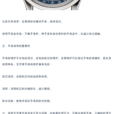
重庆市解放碑渝中区民权路28号英利国际金融中心写字楼20层01室（需提前预约）
黑龙江省大庆市萨尔图区会战大街宝齐莱售后服务中心（需提前预约）
黑龙江省鹤岗市向阳区红军路宝齐莱售后服务中心（需提前预约）
注意日常保养：定期用软布擦拭手表，保持清洁。
黑龙江省黑河市爱辉区中央街宝齐莱售后服务中心（需提前预约）
黑龙江省鸡西市鸡冠区红军路宝齐莱售后服务中心（需提前预约）
使用手表盒存放：不戴手表时，将手表存放在密封的手表盒中，以减少灰尘接触。
黑龙江省佳木斯市向阳区长安路宝齐莱售后服务中心（需提前预约）
五、手表保养的重要性
黑龙江省牡丹江市东安区太平路宝齐莱售后服务中心（需提前预约）
黑龙江省七台河市桃山区大同街宝齐莱售后服务中心（需提前预约）
手表的维护不仅包括清洁，还包括机芯的维护。定期维护可以保证手表的准确性，延长其
黑龙江省齐齐哈尔市龙沙区龙华路宝齐莱售后服务中心（需提前预约）
使用寿命。宝齐莱手表的维护服务包括：
黑龙江省双鸭山市尖山区新兴大街宝齐莱售后服务中心（需提前预约）
黑龙江省绥化市北林区新华街与康庄路交叉口宝齐莱售后服务中心（需提前预约）
机芯清洗：去除机芯内的油泥和杂质。
黑龙江省伊春市伊美区通河路宝齐莱售后服务中心（需提前预约）
润滑：润滑机芯的关键部位，减少磨损。
吉林省白城市洮北区明仁南街宝齐莱售后服务中心（需提前预约）
吉林省白山市浑江区浑江大街宝齐莱售后服务中心（需提前预约）
防水试验：检查并保证手表的防水性能。
吉林省吉林市船营区河南街宝齐莱售后服务中心（需提前预约）
吉林省辽源市龙山区人民大街宝齐莱售后服务中心（需提前预约）
六、虽然宝齐莱手表进灰不是大问题，但如果处理不当，可能会损坏手表。正确的处理方