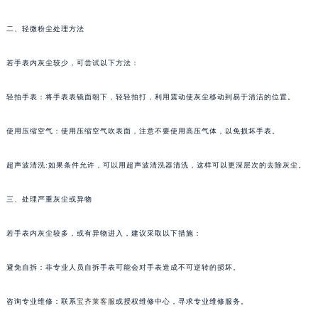
成都市锦江区人民东路6号SAC东原中心写字楼24层2406B室（需提前预约）
二、轻微粉尘处理方法
重庆市江北区观音桥步行街2号融恒时代广场写字楼9层902室（需提前预约）
长沙市芙蓉区定王台街道建湘路393号世茂环球金融中心写字楼（芙蓉广场）10层13室（需提前预约）
若手表内灰尘较少，可尝试以下方法：
郑州市二七区铭功路10号华润大厦写字楼29层2905室（需提前预约）
太原市迎泽区解放路15号亨得利名表服务中心（品牌授权店）3层整层（需提前预约）
轻拍手表：将手表表镜面朝下，轻轻拍打，利用震动使灰尘移动到易于清洁的位置。
沈阳市沈河区中街路137号亨得利名表服务中心（品牌授权店）1层整层（需提前预约）
使用压缩空气：使用压缩空气吹表面，注意不要使用高压气体，以免损坏手表。
沈阳市沈河区中街路83号亨得利名表服务中心（品牌授权店）1层整层（需提前预约）
乌鲁木齐市天山区红山路26号时代广场（CCMALL）C座17层17-B（需提前预约）
超声波清洗:如果条件允许，可以用超声波清洗器清洗，这样可以更深层次的去除灰尘。
温州市鹿城区锦绣路1067号置信广场10层1015室（需提前预约）
哈尔滨市道里区友谊西路600号富力中心T2座写字楼29层03室（需提前预约）
三、处理严重灰尘或异物
大连市中山区人民路15号国际金融大厦7层G室（需提前预约）
佛山市禅城区季华五路57号万科金融中心C座12层1205室（需提前预约）
若手表内灰尘较多，或有异物进入，建议采取以下措施：
东莞市东城街道鸿福东路1号民盈国贸中心T1写字楼9层907室（需提前预约）
避免自拆：非专业人员自拆手表可能会对手表造成不可逆转的损坏。
无锡市梁溪区人民中路139号恒隆广场写字楼1座11层1104室（需提前预约）
南通市崇川区工农路57号圆融广场写字楼16层1603室（需提前预约）
咨询专业维修：联系
宝齐莱客服
或授权维修中心，寻求专业维修服务。
苏州市苏州工业园区星港街199号苏州中心办公楼C座22层08室（需提前预约）