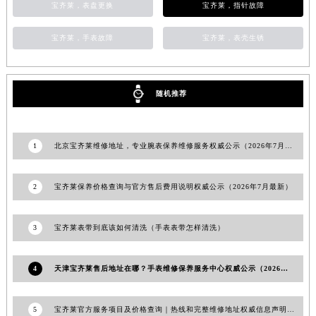
宝齐莱，表盘更换
宝齐莱，指针故障
澳门特别行政区花地玛堂区关闸广场宝齐莱售后服务中心（需提前预约）
澳门特别行政区花王堂区大三巴商圈宝齐莱售后服务中心（需提前预约）
宝齐莱，手表故障
宝齐莱，表壳生锈
澳门特别行政区嘉模堂区官也街宝齐莱售后服务中心（需提前预约）
澳门省路氹城市金光大道宝齐莱售后服务中心（需提前预约）
澳门特别行政区望德堂区塔石广场宝齐莱售后服务中心（需提前预约）
随机推荐
福建省福州市鼓楼区五四路128-1号恒力城写字楼15层03室宝齐莱售后服务中心（需提前预约）
福建省厦门市思明区湖滨东路95号万象城华润大厦B座11层1104室宝齐莱售后服务中心（需提前预约）
1
北京宝齐莱维修地址，专业腕表保养维修服务权威公示（2026年7月最新）
广东省潮州市潮安区新风路与潮汕路交汇处宝齐莱售后服务中心（需提前预约）
广东省广州市天河区天河路230号万菱汇国际中心A塔7层704室宝齐莱售后服务中心（需提前预约）
2
宝齐莱保养价格查询与官方售后费用说明权威公示（2026年7月最新）
广东省广州市越秀区环市东路371-375号世界贸易中心大厦南塔15层1507室宝齐莱售后服务中心（需提前预约）
广东省河源市源城区越王大道宝齐莱售后服务中心（需提前预约）
3
宝齐莱表带到底该如何清洗（手表表带怎样清洗）
广东省惠州市惠城区江北文昌一路7号华贸大厦1座30层3005室宝齐莱售后服务中心（需提前预约）
广东省江门市蓬江区广场西路宝齐莱售后服务中心（需提前预约）
4
天津宝齐莱售后地址在哪？手表维修保养服务中心权威公示（2026年7月最新）
广东省揭阳市榕城进贤门步行街宝齐莱售后服务中心（需提前预约）
广东省茂名市电白区水东街道迎宾大道宝齐莱售后服务中心（需提前预约）
5
宝齐莱官方服务项目及价格查询｜热线和完整维修地址权威信息声明（2026年7月最新）
广东省梅州市梅江区金燕大道宝齐莱售后服务中心（需提前预约）