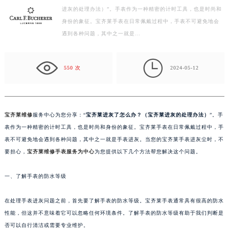
进灰的处理办法）”。手表作为一种精密的计时工具，也是时尚和
扬州市邗江区国展路29号星耀天地写字楼1号楼18层1803室（需提前预约）
身份的象征。宝齐莱手表在日常佩戴过程中，手表不可避免地会
盐城市盐都区世纪大道5号盐城金融城写字楼1号楼16层1604室（需提前预约）
遇到各种问题，其中之一就是…
泰州市海陵区永定东路399号置地商务中心东塔写字楼（华润万象城）17层1706室（需提前预约）
宁波市江北区大闸南路500号来福士广场办公楼20层2009室（需提前预约）

杭州市上城区钱江路1366号华润大厦写字楼A座5层503-5室（需提前预约）
550 次
2024-05-12
金华市金东区东市南街777号金华万达广场写字楼4号楼22层2209室（需提前预约）
绍兴市越城区胜利东路379号世茂天际中心写字楼8层805室（需提前预约）
嘉兴市南湖区广益路705号嘉兴世界贸易中心写字楼A座13层1304室（需提前预约）
宝齐莱维修
服务中心为您分享：“
宝齐莱进灰了怎么办？（宝齐莱进灰的处理办法）
”。手
南昌市红谷滩新区红谷中大道998号绿地双子塔（中央广场）A1座办公楼14层07室（需提前预约）
表作为一种精密的计时工具，也是时尚和身份的象征。宝齐莱手表在日常佩戴过程中，手
济南市历下区经十路11111号华润中心写字楼（万象城）15层1508室（需提前预约）
表不可避免地会遇到各种问题，其中之一就是手表进灰。当您的宝齐莱手表进灰尘时，不
要担心，
宝齐莱维修手表服务为中心
为您提供以下几个方法帮您解决这个问题。
广州市天河区天河路230号万菱汇国际中心写字楼A塔7层704室（需提前预约）
广州市越秀区环市东路371-375号世界贸易中心大厦南塔写字楼15层07室（需提前预约）
一、了解手表的防水等级
深圳市罗湖区深南东路5001号华润大厦写字楼17层1701室（需提前预约）
惠州市惠城区江北文昌一路7号华贸大厦写字楼1座30层05室（需提前预约）
在处理手表进灰问题之前，首先要了解手表的防水等级。宝齐莱手表通常具有很高的防水
厦门市思明区湖滨东路95号华润大厦写字楼B座11层1104室（需提前预约）
性能，但这并不意味着它可以忽略任何环境条件。了解手表的防水等级有助于我们判断是
福州市鼓楼区五四路128-1号恒力城写字楼15层03室（需提前预约）
否可以自行清洁或需要专业维护。