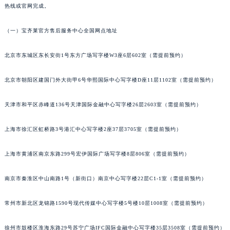
热线或官网完成。
青岛市南区山东路6号华润大厦B座22层04室（需提前预约）
烟台市芝罘区胜利路139号万达金融中心A座907室（需提前预约）
（一）宝齐莱官方售后服务中心全国网点地址
长春市朝阳区西安大路727号中银大厦A座(旺进大厦)18层09室（需提前预约）
贵阳市南明区都司高架桥路33号亨特国际金融中心14楼14D（需提前预约）
北京市东城区东长安街1号东方广场写字楼W3座6层602室（需提前预约）
昆明市盘龙区北京路928号同德昆明广场写字楼10层06室（需提前预约）
北京市朝阳区建国门外大街甲6号华熙国际中心写字楼D座11层1102室（需提前预约）
石家庄市长安区中山东路39号勒泰中心写字楼B座13层07室（需提前预约）
西安市碑林区南关正街88号华侨城长安国际中心E座6楼10室（需提前预约）
天津市和平区赤峰道136号天津国际金融中心写字楼26层2603室（需提前预约）
海口市龙华区金贸东路5号海口华润大厦B座17层1707室（需提前预约）
唐山市路南区新华东道100号万达广场写字楼A座10层1002室（需提前预约）
上海市徐汇区虹桥路3号港汇中心写字楼2座37层3705室（需提前预约）
台州市椒江区东海大道1800号腾达中心东1幢20楼2002室（需提前预约）
内蒙古自治区呼和浩特市玉泉区大学西街70号华润万象城写字楼（鄂尔多斯大厦）23层2326室（需提前预约）
上海市黄浦区南京东路299号宏伊国际广场写字楼8层806室（需提前预约）
甘肃省兰州市七里河区西津西路16号兰州中心写字楼21层2102室（需提前预约）
南京市秦淮区中山南路1号（新街口）南京中心写字楼22层C1-1室（需提前预约）
重庆市解放碑渝中区民权路28号英利国际金融中心写字楼20层01室（需提前预约）
黑龙江省大庆市萨尔图区会战大街宝齐莱售后服务中心（需提前预约）
常州市新北区龙锦路1590号现代传媒中心写字楼5号楼10层1008室（需提前预约）
黑龙江省鹤岗市向阳区红军路宝齐莱售后服务中心（需提前预约）
黑龙江省黑河市爱辉区中央街宝齐莱售后服务中心（需提前预约）
徐州市鼓楼区淮海东路29号苏宁广场IFC国际金融中心写字楼35层3508室（需提前预约）