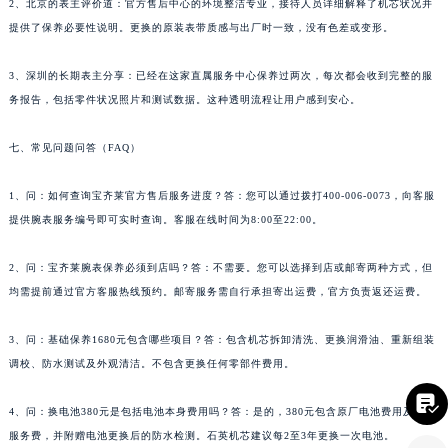
2、北京的表主评价道：官方售后中心的环境整洁专业，接待人员详细解释了机芯状况并
四川省南充市高坪区江东大道宝齐莱售后服务中心（需提前预约）
提供了保养必要性说明。更换的原装表带质感与出厂时一致，没有色差或变形。
四川省内江市东兴区汉安大道宝齐莱售后服务中心（需提前预约）
四川省攀枝花市东区三线大道北段宝齐莱售后服务中心（需提前预约）
3、深圳的长期表主分享：已经在这家直属服务中心保养过两次，每次都会收到完整的服
务报告，包括零件状况照片和测试数据。这种透明流程让用户感到安心。
四川省遂宁市船山区香林南路宝齐莱售后服务中心（需提前预约）
四川省雅安市雨城区熊猫大道宝齐莱售后服务中心（需提前预约）
七、常见问题问答（FAQ）
四川省宜宾市翠屏区长翠路宝齐莱售后服务中心（需提前预约）
四川省资阳市雁江区滨江大道一段与和平南路宝齐莱售后服务中心（需提前预约）
1、问：如何查询宝齐莱官方售后服务进度？答：您可以通过拨打400-006-0073，向客服
四川省自贡市自流井区华商北路宝齐莱售后服务中心（需提前预约）
提供腕表服务编号即可实时查询。客服在线时间为8:00至22:00。
西藏自治区阿里地区噶尔县北京西路宝齐莱售后服务中心（需提前预约）
2、问：宝齐莱腕表保养必须到店吗？答：不需要。您可以选择到店或邮寄两种方式，但
西藏自治区昌都市卡若区昌都西路宝齐莱售后服务中心（需提前预约）
均需提前通过官方客服热线预约。邮寄服务需自行承担寄出运费，官方负责返还运费。
西藏自治区拉萨市城关区北京中路宝齐莱售后服务中心（需提前预约）
西藏自治区林芝市巴宜区广东路宝齐莱售后服务中心（需提前预约）
3、问：基础保养1680元包含哪些项目？答：包含机芯拆卸清洗、更换润滑油、重新组装
西藏自治区那曲市色尼区浙江西路宝齐莱售后服务中心（需提前预约）
调校、防水测试及外观清洁。不包含更换任何零部件费用。
西藏自治区日喀则市桑珠孜区上海中路宝齐莱售后服务中心（需提前预约）

西藏自治区山南市乃东区湖北大道宝齐莱售后服务中心（需提前预约）
4、问：换电池380元是包括电池本身费用吗？答：是的，380元包含原厂电池费用及安装
服务费，并附赠电池更换后的防水检测。石英机芯建议每2至3年更换一次电池。
云南省保山市隆阳区正阳路宝齐莱售后服务中心（需提前预约）