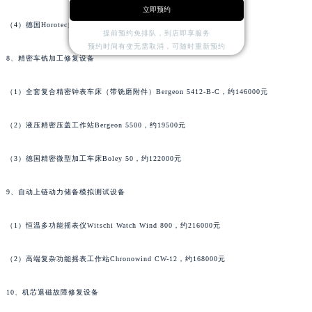
立即预约
河南省济源市沁园街道济水大道宝齐莱售后服务中心（需提前预约）
（4）德国Horotec多功能抛光系统MSA 15.200，约113000元
河南省焦作市解放区解放路宝齐莱售后服务中心（需提前预约）
提前预约免排队，到店即享服务
预约时间有变无需取消，可随时重新预约
河南省开封市鼓楼区中山路宝齐莱售后服务中心（需提前预约）
8、精密车铣加工修复设备
河南省洛阳市西工区中州中路与解放路交叉口宝齐莱售后服务中心（需提前预约）
河南省漯河市源汇区交通路宝齐莱售后服务中心（需提前预约）
（1）全套复合精密钟表车床（带铣磨附件）Bergeon 5412-B-C，约146000元
河南省南阳市宛城区范蠡东路与南都路交叉口宝齐莱售后服务中心（需提前预约）
（2）液压精密压盖工作站Bergeon 5500，约19500元
河南省平顶山市卫东区建设路宝齐莱售后服务中心（需提前预约）
河南省濮阳市大华龙区开州路绿城路交叉口宝齐莱售后服务中心（需提前预约）
（3）德国精密微型加工车床Boley 50，约122000元
河南省三门峡市湖滨区和平路宝齐莱售后服务中心（需提前预约）
河南省商丘市梁园区神火大道宝齐莱售后服务中心（需提前预约）
9、自动上链动力储备模拟测试设备
河南省新乡市红旗区人民路宝齐莱售后服务中心（需提前预约）
（1）恒温多功能摇表仪Witschi Watch Wind 800，约216000元
河南省信阳市浉河区东方红大道宝齐莱售后服务中心（需提前预约）
河南省许昌市魏都区建安大道与八龙路交叉口宝齐莱售后服务中心（需提前预约）
（2）高端复杂功能摇表工作站Chronowind CW-12，约168000元
河南省郑州市二七区民主路10号华润大厦29层2905室宝齐莱售后服务中心（需提前预约）
河南省周口市川汇区七一路宝齐莱售后服务中心（需提前预约）
10、机芯退磁故障修复设备
河南省驻马店市驿城区乐山大道与置地大道交叉口宝齐莱售后服务中心（需提前预约）