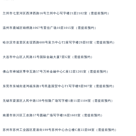
山西省临汾市尧都区解放路宝齐莱售后服务中心（需提前预约）
兰州市七里河区西津西路16号兰州中心写字楼21层2102室（需提前预约）
山西省吕梁市离石区永宁中路与建设街交叉口宝齐莱售后服务中心（需提前预约）
山西省朔州市朔城区怡西路与鄯阳西街交汇处宝齐莱售后服务中心（需提前预约）
温州市鹿城区锦绣路1067号置信广场10层1015室（需提前预约）
山西省忻州市忻府区和平东街与七一南路交叉口宝齐莱售后服务中心（需提前预约）
山西省阳泉市郊区平阳东街与新城大道交叉口宝齐莱售后服务中心（需提前预约）
哈尔滨市道里区友谊西路600号富力中心T2座写字楼29层03室（需提前预约）
山西省运城市盐湖区河东街宝齐莱售后服务中心（需提前预约）
山西省长治市潞州区英雄中路宝齐莱售后服务中心（需提前预约）
大连市中山区人民路15号国际金融大厦7层G室（需提前预约）
山西省太原市迎泽区迎泽街道解放路15号亨得利名表维修授权店3楼宝齐莱售后服务中心（需提前预约）
佛山市禅城区季华五路57号万科金融中心C座12层1205室（需提前预约）
天津市和平区赤峰道136号天津国际金融中心26层2603室宝齐莱售后服务中心（需提前预约）
安徽省安庆市迎江区人民路宝齐莱售后服务中心（需提前预约）
东莞市东城街道鸿福东路1号民盈国贸中心T1写字楼9层907室（需提前预约）
安徽省蚌埠市蚌山区淮河路宝齐莱售后服务中心（需提前预约）
安徽省亳州市谯城区魏武大道宝齐莱售后服务中心（需提前预约）
无锡市梁溪区人民中路139号恒隆广场写字楼1座11层1104室（需提前预约）
安徽省池州市贵池区长江路宝齐莱售后服务中心（需提前预约）
南通市崇川区工农路57号圆融广场写字楼16层1603室（需提前预约）
安徽省滁州市琅琊区南谯北路宝齐莱售后服务中心（需提前预约）
安徽省阜阳市颍州区颍州北路宝齐莱售后服务中心（需提前预约）
苏州市苏州工业园区星港街199号苏州中心办公楼C座22层08室（需提前预约）
安徽省淮北市相山区淮海路宝齐莱售后服务中心（需提前预约）