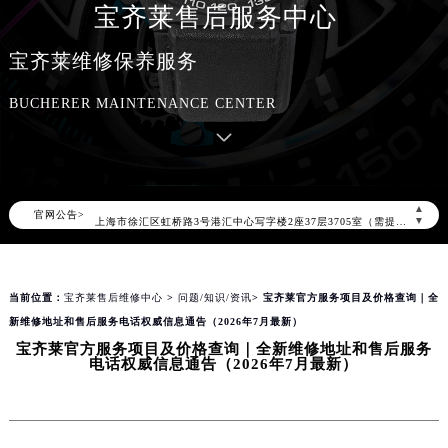
宝齐莱售后服务中心
2026年8月宝齐莱中国区售后服务网络优化升级公告
2026年8月宝齐莱全国官方售后客户服务热线：400-006-0073
宝齐莱维修保养服务
宝齐莱官方全国统一服务热线400-006-0073，服务覆盖中国大陆、香港、澳门、台湾全部区域（非大陆需加拨“+86”）
BUCHERER MAINTENANCE CENTER
2026年8月宝齐莱售后服务中心最新网点地址：
北京市朝阳区建国门外大街甲6号华熙国际中心写字楼D座11层1102室（北京总部）（需提前预约）
北京市东城区东长安街1号东方广场写字楼W3座6层602室（需提前预约）
天津市和平区赤峰道136号天津国际金融中心写字楼26层2603室（需提前预约）
▲
官网公告>
上海市徐汇区虹桥路3号港汇中心写字楼2座37层3705室（需提前预约）
▼
上海市黄浦区南京东路299号宏伊国际广场写字楼8层806室（需提前预约）
南京市秦淮区中山南路1号（新街口）南京中心写字楼22层C1-1室（需提前预约）
当前位置：
宝齐莱售后维修中心
>
问题/知识/资讯
> 宝齐莱官方服务项目及价格查询｜全
常州市新北区龙锦路1590号现代传媒中心写字楼5号楼10层1008室（需提前预约）
新维修地址和售后服务电话权威信息通告（2026年7月最新）
徐州市鼓楼区淮海东路29号苏宁广场IFC国际金融中心写字楼35层3508室（需提前预约）
宝齐莱官方服务项目及价格查询｜全新维修地址和售后服务
扬州市邗江区国展路29号星耀天地写字楼1号楼18层1803室（需提前预约）
电话权威信息通告（2026年7月最新）
盐城市盐都区世纪大道5号盐城金融城写字楼1号楼16层1604室（需提前预约）
泰州市海陵区永定东路399号置地商务中心东塔写字楼（华润万象城）17层1706室（需提前预约）
宁波市江北区大闸南路500号来福士广场办公楼20层2009室（需提前预约）