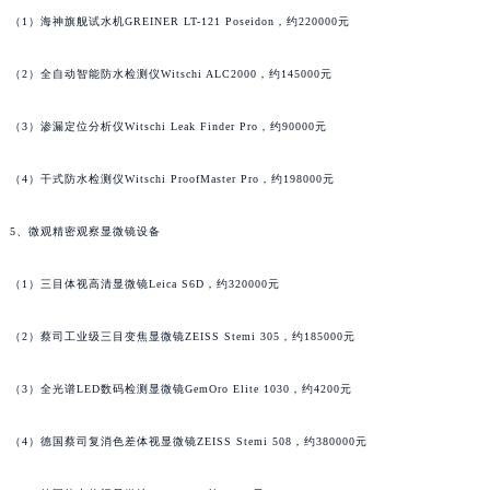
广东省深圳市罗湖区深南东路5001号华润大厦17层1701室宝齐莱售后服务中心（需提前预约）
（1）海神旗舰试水机GREINER LT-121 Poseidon，约220000元
广东省阳江市江城区东风一路宝齐莱售后服务中心（需提前预约）
（2）全自动智能防水检测仪Witschi ALC2000，约145000元
广东省云浮市云城区金山路宝齐莱售后服务中心（需提前预约）
广东省湛江市赤坎区观海北路宝齐莱售后服务中心（需提前预约）
（3）渗漏定位分析仪Witschi Leak Finder Pro，约90000元
广东省肇庆市端州区信安大道与砚都大道交汇处宝齐莱售后服务中心（需提前预约）
广西壮族自治区百色市右江区中山二路宝齐莱售后服务中心（需提前预约）
（4）干式防水检测仪Witschi ProofMaster Pro，约198000元
广西壮族自治区北海市海城区北京路宝齐莱售后服务中心（需提前预约）
5、微观精密观察显微镜设备
广西壮族自治区崇左市江州区石景林街道友谊大道与丽川路交汇处宝齐莱售后服务中心（需提前预约）
广西壮族自治区防城港市港口区金花茶大道宝齐莱售后服务中心（需提前预约）
（1）三目体视高清显微镜Leica S6D，约320000元
广西壮族自治区贵港市港北区港城街道布山大道与仙衣路交叉口宝齐莱售后服务中心（需提前预约）
广西壮族自治区桂林市秀峰区红岭路宝齐莱售后服务中心（需提前预约）
（2）蔡司工业级三目变焦显微镜ZEISS Stemi 305，约185000元
广西壮族自治区河池市金城江区金城江街道朝阳路宝齐莱售后服务中心（需提前预约）
广西壮族自治区贺州市八步区城东街道灵峰南路宝齐莱售后服务中心（需提前预约）
（3）全光谱LED数码检测显微镜GemOro Elite 1030，约4200元
广西壮族自治区来宾市兴宾区桂中大道宝齐莱售后服务中心（需提前预约）
（4）德国蔡司复消色差体视显微镜ZEISS Stemi 508，约380000元
广西壮族自治区柳州市城中区中山中路宝齐莱售后服务中心（需提前预约）
广西壮族自治区钦州市钦南区金海湾东大街宝齐莱售后服务中心（需提前预约）