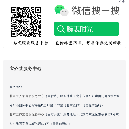
台湾省桃园市中坜区中丰路宝齐莱售后服务中心（需提前预约）
台湾省台中市西屯区文华路宝齐莱售后服务中心（需提前预约）
台湾省台南市中西区国华街宝齐莱售后服务中心（需提前预约）
台湾省高雄市新兴区五福路宝齐莱售后服务中心（需提前预约）
台湾省基隆市仁爱区仁三路宝齐莱售后服务中心（需提前预约）
台湾省新竹市东区中正路宝齐莱售后服务中心（需提前预约）
台湾省嘉义市东区文化路宝齐莱售后服务中心（需提前预约）
重庆市江北区观音桥步行街2号融恒时代广场9层902室宝齐莱售后服务中心（需提前预约）
宝齐莱服务中心
新疆维吾尔自治区乌鲁木齐市天山区红山路26号时代广场（CCMALL）C座17层17-B宝齐莱售后服务中心（需提前预约）
浙江省温州市鹿城区锦绣路1067号置信广场10层1015室宝齐莱售后服务中心（需提前预约）
黑龙江省哈尔滨市道里区友谊西路600号富力中心T2座写字楼29层03室室宝齐莱售后服务中心（需提前预约）
本文tag：
辽宁省大连市中山区人民路15号国际金融大厦7层G室宝齐莱售后服务中心（需提前预约）
北京宝齐莱售后服务中心
（国贸店）服务地址：北京市朝阳区建国门外大街甲6
广东省佛山市禅城区季华五路57号万科金融中心C座12层1205室宝齐莱售后服务中心（需提前预约）
号华熙国际中心写字楼D座11层1102室（北京总部）（需提前预约）
广东省东莞市东城街道鸿福东路1号民盈国贸中心T1写字楼9层907室宝齐莱售后服务中心（需提前预约）
北京宝齐莱售后服务中心
（王府井店）服务地址：北京市东城区东长安街1号东
江苏省无锡市梁溪区人民中路139号恒隆广场写字楼1座11层1104室宝齐莱售后服务中心（需提前预约）
方广场写字楼W3座6层602室（需提前预约）
江苏省南通市崇川区工农路57号圆融广场写字楼16层1603室宝齐莱售后服务中心（需提前预约）