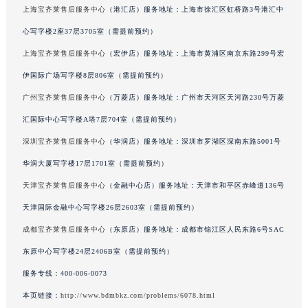
上海宝齐莱售后服务中心
（港汇店）服务地址：上海市徐汇区虹桥路3号港汇中
江苏省苏州市苏州工业园区 星港街199号苏州中心办公楼C座22层08室宝齐莱售后服务中心（需提前预约）
心写字楼2座37层3705室（需提前预约）
湖北省武汉市江汉区解放大道686号世界贸易大厦38层09室宝齐莱售后服务中心（需提前预约）
广西省南宁市青秀区金湖路59号地王大厦12楼1224室宝齐莱售后服务中心（需提前预约）
上海宝齐莱售后服务中心
（宏伊店）服务地址：上海市黄浦区南京东路299号宏
安徽省合肥市蜀山区潜山路111号万象城华润大厦B座12楼03室宝齐莱售后服务中心（需提前预约）
伊国际广场写字楼8层806室（需提前预约）
福建省泉州市丰泽区宝洲路729号浦西万达中心写字楼A座7楼709室宝齐莱售后服务中心（需提前预约）
广州宝齐莱售后服务中心
（万菱店）服务地址：广州市天河区天河路230号万菱
山东省青岛市南区山东路6号华润大厦B座22层04室宝齐莱售后服务中心（需提前预约）
汇国际中心写字楼A塔7层704室（需提前预约）
山东省烟台市芝罘区胜利路139号万达金融中心A座907室宝齐莱售后服务中心（需提前预约）
深圳宝齐莱售后服务中心
（华润店）服务地址：深圳市罗湖区深南东路5001号
吉林省长春市朝阳区西安大路727号中银大厦A座(旺进大厦)18层09室宝齐莱售后服务中心（需提前预约）
华润大厦写字楼17层1701室（需提前预约）
贵州省贵阳市南明区都司高架桥路33号亨特国际金融中心14楼14D宝齐莱售后服务中心（需提前预约）
天津宝齐莱售后服务中心
（金融中心店）服务地址：天津市和平区赤峰道136号
云南省昆明市盘龙区北京路928号同德昆明广场写字楼10层06室宝齐莱售后服务中心（需提前预约）
河北省石家庄市长安区中山东路39号勒泰中心写字楼B座13层07室宝齐莱售后服务中心（需提前预约）
天津国际金融中心写字楼26层2603室（需提前预约）
陕西省西安市碑林区南关正街88号华侨城长安国际中心E座6楼10室宝齐莱售后服务中心（需提前预约）
成都宝齐莱售后服务中心
（东原店）服务地址：成都市锦江区人民东路6号SAC
海南省海口市龙华区金贸东路5号海口华润大厦B座17层1707室宝齐莱售后服务中心（需提前预约）
东原中心写字楼24层2406B室（需提前预约）
河北省唐山市路南区新华东道100号万达广场写字楼A座10层1002室宝齐莱售后服务中心（需提前预约）
服务专线：
400-006-0073
台州市椒江区东海大道1800号腾达中心东1幢20楼2002室宝齐莱售后服务中心（需提前预约）
本页链接：
http://www.bdmbkz.com/problems/6078.html
呼和浩特市玉泉区大学西街70号华润万象城写字楼（鄂尔多斯大厦）23层2326室宝齐莱售后服务中心（需提前预约）