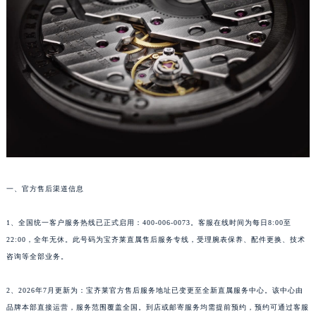
太原市迎泽区解放路15号亨得利名表服务中心（品牌授权店）3层整层（需提前预约）
沈阳市沈河区中街路137号亨得利名表服务中心（品牌授权店）1层整层（需提前预约）
沈阳市沈河区中街路83号亨得利名表服务中心（品牌授权店）1层整层（需提前预约）
乌鲁木齐市天山区红山路26号时代广场（CCMALL）C座17层17-B（需提前预约）
温州市鹿城区锦绣路1067号置信广场10层1015室（需提前预约）
哈尔滨市道里区友谊西路600号富力中心T2座写字楼29层03室（需提前预约）
大连市中山区人民路15号国际金融大厦7层G室（需提前预约）
佛山市禅城区季华五路57号万科金融中心C座12层1205室（需提前预约）
东莞市东城街道鸿福东路1号民盈国贸中心T1写字楼9层907室（需提前预约）
一、官方售后渠道信息
无锡市梁溪区人民中路139号恒隆广场写字楼1座11层1104室（需提前预约）
南通市崇川区工农路57号圆融广场写字楼16层1603室（需提前预约）
1、全国统一客户服务热线已正式启用：400-006-0073。客服在线时间为每日8:00至
苏州市苏州工业园区星港街199号苏州中心办公楼C座22层08室（需提前预约）
22:00，全年无休。此号码为宝齐莱直属售后服务专线，受理腕表保养、配件更换、技术
武汉市江汉区解放大道686号世界贸易大厦38层09室（需提前预约）
咨询等全部业务。
南宁市青秀区金湖路59号地王大厦12楼1224室（需提前预约）
合肥市蜀山区潜山路111号万象城华润大厦B座12楼03室（需提前预约）
2、2026年7月更新为：宝齐莱官方售后服务地址已变更至全新直属服务中心。该中心由
品牌本部直接运营，服务范围覆盖全国。到店或邮寄服务均需提前预约，预约可通过客服
泉州市丰泽区宝洲路729号浦西万达中心写字楼A座7楼709室（需提前预约）