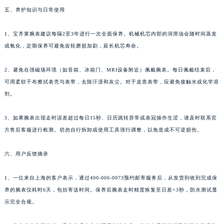
贵州省黔西南布依族苗族自治州兴义市大道与桔香路交汇处宝齐莱售后服务中心（需提前预约）
五、养护知识与日常使用
贵州省铜仁市碧江区民主路宝齐莱售后服务中心（需提前预约）
1、宝齐莱腕表建议每隔2至3年进行一次全面保养。机械机芯内部的润滑油会随时间蒸发
贵州省遵义市红花岗区共青大道与嵩山路交叉口宝齐莱售后服务中心（需提前预约）
或氧化，定期保养可避免齿轮磨损加剧，延长机芯寿命。
四川省阿坝州市马尔康市团结街宝齐莱售后服务中心（需提前预约）
四川省巴中市巴州区江北大道宝齐莱售后服务中心（需提前预约）
2、避免在强磁场环境（如音箱、冰箱门、MRI设备附近）佩戴腕表。每日佩戴结束后，
四川省成都市锦江区人民东路6号SAC东原中心24层2406B室宝齐莱售后服务中心（需提前预约）
可用柔软干布擦拭表壳与表带，去除汗渍和灰尘。对于皮质表带，应避免接触水或化学溶
四川省达州市通川区中心广场、老车坝宝齐莱售后服务中心（需提前预约）
剂。
四川省德阳市旌阳区长江西路、南街宝齐莱售后服务中心（需提前预约）
3、如果腕表出现走时误差超过每日15秒、日历跳转异常或表冠操作生涩，请及时联系官
四川省甘孜州市康定市情歌广场、箭炉街宝齐莱售后服务中心（需提前预约）
方售后客服进行检测。切勿自行拆卸或使用工具强行调整，以免造成不可逆损伤。
四川省广安市广安区建安南路宝齐莱售后服务中心（需提前预约）
四川省广元市利州区老城南北街、东大街宝齐莱售后服务中心（需提前预约）
六、用户反馈摘录
四川省乐山市市中区嘉定中路宝齐莱售后服务中心（需提前预约）
四川省凉山州市西昌市大巷口下街宝齐莱售后服务中心（需提前预约）
1、一位来自上海的客户表示，通过400-006-0073预约邮寄服务后，从发货到收到完成保
养的腕表仅耗时6天，包括寄送时间。保养后腕表走时精度恢复至日差+3秒，防水测试显
四川省泸州市江阳区治平路宝齐莱售后服务中心（需提前预约）
示完全合规。
四川省眉山市东坡区三苏路宝齐莱售后服务中心（需提前预约）
四川省绵阳市涪城区翠花街宝齐莱售后服务中心（需提前预约）