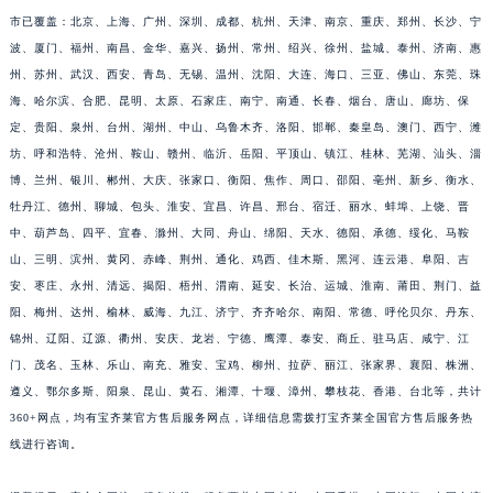
江西省新余市渝水区北湖西路宝齐莱售后服务中心（需提前预约）
市已覆盖：北京、上海、广州、深圳、成都、杭州、天津、南京、重庆、郑州、长沙、宁
波、厦门、福州、南昌、金华、嘉兴、扬州、常州、绍兴、徐州、盐城、泰州、济南、惠
江西省宜春市袁州区中山中路宝齐莱售后服务中心（需提前预约）
州、苏州、武汉、西安、青岛、无锡、温州、沈阳、大连、海口、三亚、佛山、东莞、珠
江西省鹰潭市月湖区胜利东路宝齐莱售后服务中心（需提前预约）
海、哈尔滨、合肥、昆明、太原、石家庄、南宁、南通、长春、烟台、唐山、廊坊、保
山东省德州市德城区东风中路宝齐莱售后服务中心（需提前预约）
定、贵阳、泉州、台州、湖州、中山、乌鲁木齐、洛阳、邯郸、秦皇岛、澳门、西宁、潍
山东省东营市东营区济南路宝齐莱售后服务中心（需提前预约）
坊、呼和浩特、沧州、鞍山、赣州、临沂、岳阳、平顶山、镇江、桂林、芜湖、汕头、淄
山东省济南市历下区经十路11111号华润中心写字楼（万象城）15层1508室宝齐莱售后服务中心（需提前预约）
博、兰州、银川、郴州、大庆、张家口、衡阳、焦作、周口、邵阳、亳州、新乡、衡水、
山东省济宁市任城区太白楼路宝齐莱售后服务中心（需提前预约）
牡丹江、德州、聊城、包头、淮安、宜昌、许昌、邢台、宿迁、丽水、蚌埠、上饶、晋
中、葫芦岛、四平、宜春、滁州、大同、舟山、绵阳、天水、德阳、承德、绥化、马鞍
山东省莱芜市文化南路8号银座商城名表维修一楼名表维修宝齐莱售后服务中心（需提前预约）
山、三明、滨州、黄冈、赤峰、荆州、通化、鸡西、佳木斯、黑河、连云港、阜阳、吉
山东省临沂市兰山区解放路宝齐莱售后服务中心（需提前预约）
安、枣庄、永州、清远、揭阳、梧州、渭南、延安、长治、运城、淮南、莆田、荆门、益
山东省日照市东港区烟台路宝齐莱售后服务中心（需提前预约）
阳、梅州、达州、榆林、威海、九江、济宁、齐齐哈尔、南阳、常德、呼伦贝尔、丹东、
山东省泰安市泰山区财源街道泰山大街宝齐莱售后服务中心（需提前预约）
锦州、辽阳、辽源、衢州、安庆、龙岩、宁德、鹰潭、泰安、商丘、驻马店、咸宁、江
山东省威海市环翠区新威海路89号振华商厦一楼名表维修宝齐莱售后服务中心（需提前预约）
门、茂名、玉林、乐山、南充、雅安、宝鸡、柳州、拉萨、丽江、张家界、襄阳、株洲、
山东省潍坊市奎文区东风东街宝齐莱售后服务中心（需提前预约）
遵义、鄂尔多斯、阳泉、昆山、黄石、湘潭、十堰、漳州、攀枝花、香港、台北等，共计
360+网点，均有宝齐莱官方售后服务网点，详细信息需拨打宝齐莱全国官方售后服务热
山东省枣庄市滕州市北辛路与善国路交叉口宝齐莱售后服务中心（需提前预约）
线进行咨询。
山东省淄博市张店区金晶大道宝齐莱售后服务中心（需提前预约）
上海市黄浦区南京东路299号宏伊国际广场写字楼8层806室宝齐莱售后服务中心（需提前预约）