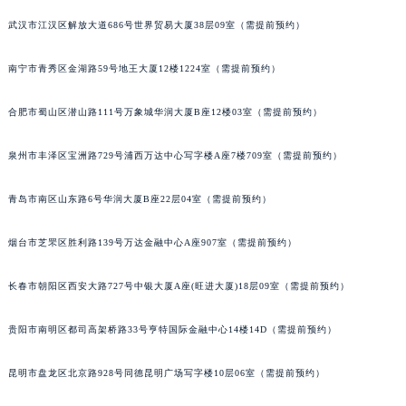
安徽省淮南市田家庵区国庆中路宝齐莱售后服务中心（需提前预约）
武汉市江汉区解放大道686号世界贸易大厦38层09室（需提前预约）
安徽省黄山市屯溪区黄山西路宝齐莱售后服务中心（需提前预约）
安徽省六安市金安区解放中路宝齐莱售后服务中心（需提前预约）
南宁市青秀区金湖路59号地王大厦12楼1224室（需提前预约）
安徽省马鞍山市雨山区湖南西路宝齐莱售后服务中心（需提前预约）
合肥市蜀山区潜山路111号万象城华润大厦B座12楼03室（需提前预约）
安徽省宿州市埇桥区人民中路宝齐莱售后服务中心（需提前预约）
安徽省铜陵市铜官区石城大道宝齐莱售后服务中心（需提前预约）
泉州市丰泽区宝洲路729号浦西万达中心写字楼A座7楼709室（需提前预约）
安徽省芜湖市镜湖区中山路步行街宝齐莱售后服务中心（需提前预约）
安徽省宣城市宣州区叠嶂西路宝齐莱售后服务中心（需提前预约）
青岛市南区山东路6号华润大厦B座22层04室（需提前预约）
福建省龙岩市新罗区九一南路宝齐莱售后服务中心（需提前预约）
烟台市芝罘区胜利路139号万达金融中心A座907室（需提前预约）
福建省南平市建阳区人民西路宝齐莱售后服务中心（需提前预约）
福建省宁德市蕉城区天湖东路宝齐莱售后服务中心（需提前预约）
长春市朝阳区西安大路727号中银大厦A座(旺进大厦)18层09室（需提前预约）
福建省莆田市城厢区霞林街道荔华东大道宝齐莱售后服务中心（需提前预约）
福建省三明市三元区东乾二路宝齐莱售后服务中心（需提前预约）
贵阳市南明区都司高架桥路33号亨特国际金融中心14楼14D（需提前预约）
福建省漳州市龙文区步港路宝齐莱售后服务中心（需提前预约）
江苏省常州市新北区龙锦路1590号现代传媒中心5号楼10层1008室宝齐莱售后服务中心（需提前预约）
昆明市盘龙区北京路928号同德昆明广场写字楼10层06室（需提前预约）
江苏省淮安市清江浦区淮海北路宝齐莱售后服务中心（需提前预约）