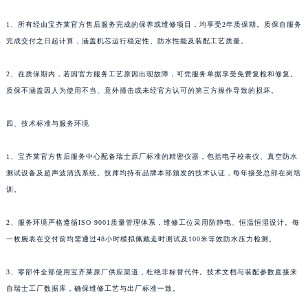
新疆维吾尔自治区昆玉市昆泉街宝齐莱售后服务中心（需提前预约）
1、所有经由宝齐莱官方售后服务完成的保养或维修项目，均享受2年质保期。质保自服务
新疆维吾尔自治区沙湾市三道河子镇世纪大道南路宝齐莱售后服务中心（需提前预约）
完成交付之日起计算，涵盖机芯运行稳定性、防水性能及装配工艺质量。
新疆维吾尔自治区石河子市北二路宝齐莱售后服务中心（需提前预约）
新疆维吾尔自治区双河市光明路宝齐莱售后服务中心（需提前预约）
2、在质保期内，若因官方服务工艺原因出现故障，可凭服务单据享受免费复检和修复。
新疆维吾尔自治区塔城市塔城地区闻琴路宝齐莱售后服务中心（需提前预约）
质保不涵盖因人为使用不当、意外撞击或未经官方认可的第三方操作导致的损坏。
新疆维吾尔自治区铁门关市兴疆路宝齐莱售后服务中心（需提前预约）
四、技术标准与服务环境
新疆维吾尔自治区图木舒克市图木舒克市中兴街宝齐莱售后服务中心（需提前预约）
新疆维吾尔自治区吐鲁番市高昌区文化中路文化中路宝齐莱售后服务中心（需提前预约）
1、宝齐莱官方售后服务中心配备瑞士原厂标准的精密仪器，包括电子校表仪、真空防水
新疆维吾尔自治区乌苏市乌鲁木齐北路宝齐莱售后服务中心（需提前预约）
测试设备及超声波清洗系统。技师均持有品牌本部颁发的技术认证，每年接受总部在岗培
新疆维吾尔自治区五家渠市长征西街宝齐莱售后服务中心（需提前预约）
训。
新疆维吾尔自治区新星市东风路宝齐莱售后服务中心（需提前预约）
2、服务环境严格遵循ISO 9001质量管理体系，维修工位采用防静电、恒温恒湿设计。每
新疆维吾尔自治区伊宁市解放西路宝齐莱售后服务中心（需提前预约）
一枚腕表在交付前均需通过48小时模拟佩戴走时测试及100米等效防水压力检测。
贵州省安顺市西秀区中华南路宝齐莱售后服务中心（需提前预约）
贵州省毕节市七星关区松山路宝齐莱售后服务中心（需提前预约）
3、零部件全部使用宝齐莱原厂供应渠道，杜绝非标替代件。技术文档与装配参数直接来
贵州省六盘水市钟山区钟山大道宝齐莱售后服务中心（需提前预约）
自瑞士工厂数据库，确保维修工艺与出厂标准一致。
贵州省黔东南苗族侗族自治州凯里市北京西路宝齐莱售后服务中心（需提前预约）