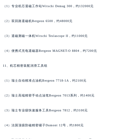
湖北省鄂州市鄂城区文星大道宝齐莱售后服务中心（需提前预约）
（1）专业机芯退磁工作站Witschi Demag 300，约132000元
湖北省黄冈市黄州区赤壁大道宝齐莱售后服务中心（需提前预约）
（2）双回路退磁机Bergeon 6500，约48000元
湖北省黄石市黄石港区武汉路宝齐莱售后服务中心（需提前预约）
湖北省荆门市东宝中天街步行街宝齐莱售后服务中心（需提前预约）
（3）退磁测磁一体机Witschi Teslascope II，约11000元
湖北省荆州市荆州区荆中路宝齐莱售后服务中心（需提前预约）
湖北省十堰市茅箭区人民北路宝齐莱售后服务中心（需提前预约）
（4）便携式充电退磁器Bergeon MAGNET-O 8804，约7200元
湖北省随州市曾都区青年路宝齐莱售后服务中心（需提前预约）
11、机芯精密装配润滑工具组
湖北省咸宁市咸安区长安大道宝齐莱售后服务中心（需提前预约）
湖北省襄阳市樊城区长虹路与人民路交叉口宝齐莱售后服务中心（需提前预约）
（1）瑞士自动精准点油机Bergeon 7718-1A，约2100元
湖北省孝感市孝南区复兴大道宝齐莱售后服务中心（需提前预约）
湖北省宜昌市西陵区夷陵大道与港窑路宝齐莱售后服务中心（需提前预约）
（2）瑞士高端精密手动点油笔Bergeon 7013系列，约1400元
湖南省常德市武陵区人民路宝齐莱售后服务中心（需提前预约）
湖南省郴州市北湖区国庆北路宝齐莱售后服务中心（需提前预约）
（3）瑞士专业级快速服务工具Bergeon 7812，约3100元
湖南省衡阳市雁峰区解放路宝齐莱售后服务中心（需提前预约）
（4）法国顶级防磁精密镊子Dumont 12号，约1800元
湖南省怀化市鹤城区迎丰中路宝齐莱售后服务中心（需提前预约）
湖南省娄底市娄星区长青街宝齐莱售后服务中心（需提前预约）