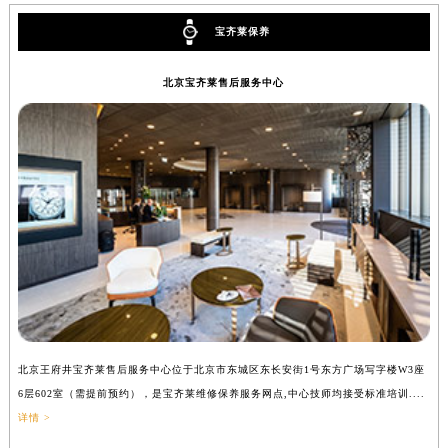
宝齐莱保养
北京宝齐莱售后服务中心
北京王府井宝齐莱售后服务中心位于北京市东城区东长安街1号东方广场写字楼W3座
上
6层602室（需提前预约），是宝齐莱维修保养服务网点,中心技师均接受标准培训....
8
详情 >
提