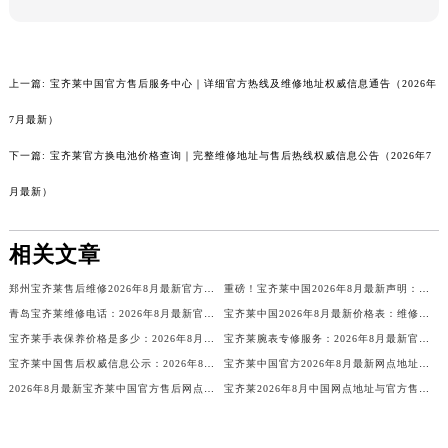
兰州市七里河区西津西路16号兰州中心写字楼21层2102室宝齐莱售后服务中心（需提前预约）
重庆市解放碑渝中区民权路28号英利国际金融中心写字楼20层01室宝齐莱售后服务中心（需提前预约）
节假日正常营业！
上一篇:
宝齐莱中国官方售后服务中心｜详细官方热线及维修地址权威信息通告（2026年
7月最新）
下一篇:
宝齐莱官方换电池价格查询｜完整维修地址与售后热线权威信息公告（2026年7
月最新）
相关文章
郑州宝齐莱售后维修2026年8月最新官方信息公示与保养服务通知
重磅！宝齐莱中国2026年8月最新声明：表蒙保养服务价格周期，官方售后唯一电话
青岛宝齐莱维修电话：2026年8月最新官方售后公告｜权威信息公示
宝齐莱中国2026年8月最新价格表：维修保养服务，表玻璃换原装表带周期有数！
宝齐莱手表保养价格是多少：2026年8月最新官方售后维修收费标准公示
宝齐莱腕表专修服务：2026年8月最新官方售后维修保养公告与权威声明
宝齐莱中国售后权威信息公示：2026年8月最新维修保养服务网点地址与热线公告
宝齐莱中国官方2026年8月最新网点地址，客服热线与售后服务电话一览
2026年8月最新宝齐莱中国官方售后网点地址热线电话公告
宝齐莱2026年8月中国网点地址与官方售后热线电话信息发布