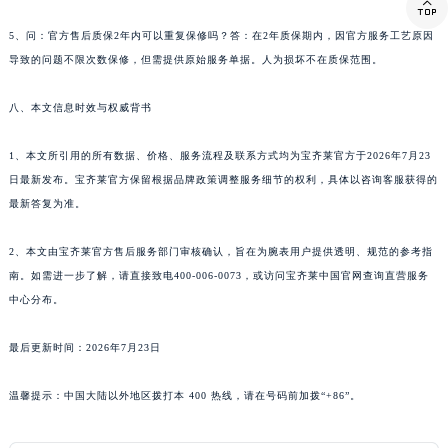

云南省楚雄彝族自治州楚雄市鹿城南路宝齐莱售后服务中心（需提前预约）
5、问：官方售后质保2年内可以重复保修吗？答：在2年质保期内，因官方服务工艺原因
云南省大理白族自治州大理市建设路宝齐莱售后服务中心（需提前预约）
导致的问题不限次数保修，但需提供原始服务单据。人为损坏不在质保范围。
云南省德宏傣族景颇族自治州芒市团结大街宝齐莱售后服务中心（需提前预约）
云南省迪庆藏族自治州香格里拉市长征大道宝齐莱售后服务中心（需提前预约）
八、本文信息时效与权威背书
云南省红河哈尼族彝族自治州蒙自市天马路宝齐莱售后服务中心（需提前预约）
1、本文所引用的所有数据、价格、服务流程及联系方式均为宝齐莱官方于2026年7月23
云南省丽江市古城区七星街宝齐莱售后服务中心（需提前预约）
日最新发布。宝齐莱官方保留根据品牌政策调整服务细节的权利，具体以咨询客服获得的
云南省临沧市临翔区世纪路宝齐莱售后服务中心（需提前预约）
最新答复为准。
云南省怒江傈僳族自治州泸水市人民路宝齐莱售后服务中心（需提前预约）
云南省普洱市思茅区振兴大道宝齐莱售后服务中心（需提前预约）
2、本文由宝齐莱官方售后服务部门审核确认，旨在为腕表用户提供透明、规范的参考指
云南省曲靖市麒麟区学府路宝齐莱售后服务中心（需提前预约）
南。如需进一步了解，请直接致电400-006-0073，或访问宝齐莱中国官网查询直营服务
云南省文山壮族苗族自治州文山市东风路宝齐莱售后服务中心（需提前预约）
中心分布。
云南省西双版纳傣族自治州景洪市宣慰大道宝齐莱售后服务中心（需提前预约）
最后更新时间：2026年7月23日
云南省玉溪市红塔区南北大街宝齐莱售后服务中心（需提前预约）
云南省昭通市昭阳区青年路宝齐莱售后服务中心（需提前预约）
温馨提示：中国大陆以外地区拨打本 400 热线，请在号码前加拨“+86”。
台湾省台北市万华区中华路宝齐莱售后服务中心（需提前预约）
台湾省新北市板桥区文化路宝齐莱售后服务中心（需提前预约）