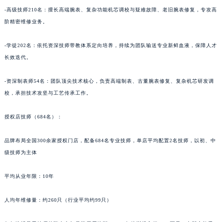
青海省黄南藏族自治州同仁市德合隆路宝齐莱售后服务中心（需提前预约）
-高级技师210名：擅长高端腕表、复杂功能机芯调校与疑难故障、老旧腕表修复，专攻高
阶精密维修业务。
青海省西宁市城西区海湖新区西关大道宝齐莱售后服务中心（需提前预约）
青海省玉树藏族自治州结古镇胜利路宝齐莱售后服务中心（需提前预约）
-学徒202名：依托资深技师带教体系定向培养，持续为团队输送专业新鲜血液，保障人才
陕西省安康市汉滨区金州路宝齐莱售后服务中心（需提前预约）
长效迭代。
陕西省宝鸡市渭滨区经二路宝齐莱售后服务中心（需提前预约）
陕西省汉中市汉台区北大街宝齐莱售后服务中心（需提前预约）
-资深制表师54名：团队顶尖技术核心，负责高端制表、古董腕表修复、复杂机芯研发调
陕西省商洛市商州区州城街宝齐莱售后服务中心（需提前预约）
校，承担技术攻坚与工艺传承工作。
陕西省铜川市王益区红旗街宝齐莱售后服务中心（需提前预约）
授权店技师（684名）：
陕西省渭南市临渭区东风大街宝齐莱售后服务中心（需提前预约）
陕西省咸阳市秦都区沣西新城统一西路与白马河路交汇处宝齐莱售后服务中心（需提前预约）
品牌布局全国300余家授权门店，配备684名专业技师，单店平均配置2名技师，以初、中
陕西省延安市宝塔区中心街宝齐莱售后服务中心（需提前预约）
级技师为主体
陕西省榆林市榆阳区长兴路宝齐莱售后服务中心（需提前预约）
新疆维吾尔自治区阿克苏市东大街宝齐莱售后服务中心（需提前预约）
平均从业年限：10年
新疆维吾尔自治区阿拉尔市胜利大道宝齐莱售后服务中心（需提前预约）
人均年维修量：约260只（行业平均约99只）
新疆维吾尔自治区阿拉山口市友好路宝齐莱售后服务中心（需提前预约）
新疆维吾尔自治区阿勒泰市解放路宝齐莱售后服务中心（需提前预约）