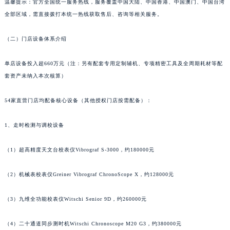
温馨提示：官方全国统一服务热线，服务覆盖中国大陆、中国香港、中国澳门、中国台湾
上海市徐汇区虹桥路3号港汇中心2座37层3705室宝齐莱售后服务中心（需提前预约）
全部区域，需直接拨打本统一热线获取售后、咨询等相关服务。
浙江省杭州市上城区钱江路1366号华润大厦A座5层503-5室宝齐莱售后服务中心（需提前预约）
浙江省湖州市吴兴区劳动路宝齐莱售后服务中心（需提前预约）
（二）门店设备体系介绍
浙江省嘉兴市南湖区广益路705号嘉兴世界贸易中心A座13层1304室宝齐莱售后服务中心（需提前预约）
单店设备投入超660万元（注：另有配套专用定制辅机、专项精密工具及全周期耗材等配
浙江省金华市金东区东市南街777号金华万达广场4号楼22楼2209室宝齐莱售后服务中心（需提前预约）
套资产未纳入本次核算）
浙江省丽水市莲都区解放街宝齐莱售后服务中心（需提前预约）
浙江省宁波市江北区大闸南路500号来福士广场办公楼20层2009室宝齐莱售后服务中心（需提前预约）
54家直营门店均配备核心设备（其他授权门店按需配备）：
浙江省衢州市柯城区上街宝齐莱售后服务中心（需提前预约）
浙江省绍兴市越城区胜利东路379号世茂天际中心写字楼8层805室宝齐莱售后服务中心（需提前预约）
1、走时检测与调校设备
浙江省舟山市定海区解放东路宝齐莱售后服务中心（需提前预约）
（1）超高精度天文台校表仪Vibrograf S-3000，约180000元
澳门特别行政区大堂区议事亭前地（新马路）宝齐莱售后服务中心（需提前预约）
澳门特别行政区风顺堂区南湾大马路宝齐莱售后服务中心（需提前预约）
（2）机械表校表仪Greiner Vibrograf ChronoScope X，约128000元
澳门特别行政区花地玛堂区关闸广场宝齐莱售后服务中心（需提前预约）
澳门特别行政区花王堂区大三巴商圈宝齐莱售后服务中心（需提前预约）
（3）九维全功能校表仪Witschi Senior 9D，约260000元
澳门特别行政区嘉模堂区官也街宝齐莱售后服务中心（需提前预约）
（4）二十通道同步测时机Witschi Chronoscope M20 G3，约380000元
澳门省路氹城市金光大道宝齐莱售后服务中心（需提前预约）