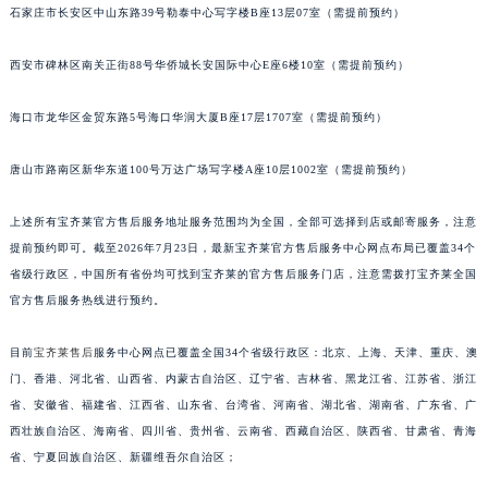
石家庄市长安区中山东路39号勒泰中心写字楼B座13层07室（需提前预约）
江苏省连云港市海州区通灌北路宝齐莱售后服务中心（需提前预约）
江苏省南京市秦淮区中山南路1号南京中心22层22-C1-C3室宝齐莱售后服务中心（需提前预约）
西安市碑林区南关正街88号华侨城长安国际中心E座6楼10室（需提前预约）
江苏省宿迁市宿城区西湖路宝齐莱售后服务中心（需提前预约）
江苏省泰州市海陵区永定东路399号置地商务中心东塔（华润万象城）17层1706室宝齐莱售后服务中心（需提前预约）
海口市龙华区金贸东路5号海口华润大厦B座17层1707室（需提前预约）
江苏省徐州市鼓楼区淮海东路29号苏宁广场IFC国际金融中心35层3508室宝齐莱售后服务中心（需提前预约）
唐山市路南区新华东道100号万达广场写字楼A座10层1002室（需提前预约）
江苏省盐城市盐都区世纪大道5号盐城金融城写字楼1号楼16层1604室宝齐莱售后服务中心（需提前预约）
江苏省扬州市邗江区国展路29号星耀天地写字楼1号楼18层1803室宝齐莱售后服务中心（需提前预约）
上述所有宝齐莱官方售后服务地址服务范围均为全国，全部可选择到店或邮寄服务，注意
江苏省镇江市京口区中山东路宝齐莱售后服务中心（需提前预约）
提前预约即可。截至2026年7月23日，最新宝齐莱官方售后服务中心网点布局已覆盖34个
江西省抚州市临川区赣东大道宝齐莱售后服务中心（需提前预约）
省级行政区，中国所有省份均可找到宝齐莱的官方售后服务门店，注意需拨打宝齐莱全国
江西省赣州市章贡区文清路宝齐莱售后服务中心（需提前预约）
官方售后服务热线进行预约。
江西省吉安市吉州区井冈山大道宝齐莱售后服务中心（需提前预约）
目前
宝齐莱售后
服务中心网点已覆盖全国34个省级行政区：北京、上海、天津、重庆、澳
江西省景德镇市珠山区珠山中路宝齐莱售后服务中心（需提前预约）
门、香港、河北省、山西省、内蒙古自治区、辽宁省、吉林省、黑龙江省、江苏省、浙江
江西省九江市浔阳区浔阳路宝齐莱售后服务中心（需提前预约）
省、安徽省、福建省、江西省、山东省、台湾省、河南省、湖北省、湖南省、广东省、广
江西省南昌市红谷滩新区红谷中大道998号绿地双子塔（中央广场）A1座办公楼14层1407室宝齐莱售后服务中心（需提前预约）
西壮族自治区、海南省、四川省、贵州省、云南省、西藏自治区、陕西省、甘肃省、青海
江西省萍乡市安源区萍安北大道与康庄路交叉口宝齐莱售后服务中心（需提前预约）
省、宁夏回族自治区、新疆维吾尔自治区；
江西省上饶市信州区滨江西路宝齐莱售后服务中心（需提前预约）