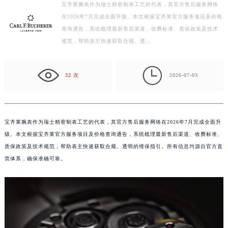
宝齐莱腕表作为瑞士精密制表工艺的代表，其官方售后服务网络
杭州市上城区钱江路1366号华润大厦写字楼A座5层503-5室（需提前预约）
在2026年7月完成全面升级。本文根据宝齐莱官方服务项目及价格
金华市金东区东市南街777号金华万达广场写字楼4号楼22层2209室（需提前预约）
查询通告，系统梳理最新售后渠道、收费标准、质保政策及技术
绍兴市越城区胜利东路379号世茂天际中心写字楼8层805室（需提前预约）
规范，帮助表主快速获取合规、透…
嘉兴市南湖区广益路705号嘉兴世界贸易中心写字楼A座13层1304室（需提前预约）
南昌市红谷滩新区红谷中大道998号绿地双子塔（中央广场）A1座办公楼14层07室（需提前预约）

32 次
2026-07-03
济南市历下区经十路11111号华润中心写字楼（万象城）15层1508室（需提前预约）
广州市天河区天河路230号万菱汇国际中心写字楼A塔7层704室（需提前预约）
广州市越秀区环市东路371-375号世界贸易中心大厦南塔写字楼15层07室（需提前预约）
宝齐莱腕表作为瑞士精密制表工艺的代表，其官方售后服务网络在2026年7月完成全面升
深圳市罗湖区深南东路5001号华润大厦写字楼17层1701室（需提前预约）
级。本文根据宝齐莱官方服务项目及价格查询通告，系统梳理最新售后渠道、收费标准、
惠州市惠城区江北文昌一路7号华贸大厦写字楼1座30层05室（需提前预约）
质保政策及技术规范，帮助表主快速获取合规、透明的维保指引。所有信息均源自官方直
厦门市思明区湖滨东路95号华润大厦写字楼B座11层1104室（需提前预约）
营体系，确保准确可靠。
福州市鼓楼区五四路128-1号恒力城写字楼15层03室（需提前预约）
成都市锦江区人民东路6号SAC东原中心写字楼24层2406B室（需提前预约）
重庆市江北区观音桥步行街2号融恒时代广场写字楼9层902室（需提前预约）
长沙市芙蓉区定王台街道建湘路393号世茂环球金融中心写字楼（芙蓉广场）10层13室（需提前预约）
郑州市二七区铭功路10号华润大厦写字楼29层2905室（需提前预约）