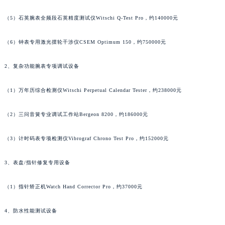
澳门特别行政区望德堂区塔石广场宝齐莱售后服务中心（需提前预约）
（5）石英腕表全频段石英精度测试仪Witschi Q-Test Pro，约140000元
福建省福州市鼓楼区五四路128-1号恒力城写字楼15层03室宝齐莱售后服务中心（需提前预约）
福建省厦门市思明区湖滨东路95号万象城华润大厦B座11层1104室宝齐莱售后服务中心（需提前预约）
（6）钟表专用激光摆轮干涉仪CSEM Optimum 150，约750000元
广东省潮州市潮安区新风路与潮汕路交汇处宝齐莱售后服务中心（需提前预约）
广东省广州市天河区天河路230号万菱汇国际中心A塔7层704室宝齐莱售后服务中心（需提前预约）
2、复杂功能腕表专项调试设备
广东省广州市越秀区环市东路371-375号世界贸易中心大厦南塔15层1507室宝齐莱售后服务中心（需提前预约）
（1）万年历综合检测仪Witschi Perpetual Calendar Tester，约238000元
广东省河源市源城区越王大道宝齐莱售后服务中心（需提前预约）
广东省惠州市惠城区江北文昌一路7号华贸大厦1座30层3005室宝齐莱售后服务中心（需提前预约）
（2）三问音簧专业调试工作站Bergeon 8200，约186000元
广东省江门市蓬江区广场西路宝齐莱售后服务中心（需提前预约）
广东省揭阳市榕城进贤门步行街宝齐莱售后服务中心（需提前预约）
（3）计时码表专项检测仪Vibrograf Chrono Test Pro，约152000元
广东省茂名市电白区水东街道迎宾大道宝齐莱售后服务中心（需提前预约）
3、表盘/指针修复专用设备
广东省梅州市梅江区金燕大道宝齐莱售后服务中心（需提前预约）
广东省清远市清城区湖西路宝齐莱售后服务中心（需提前预约）
（1）指针矫正机Watch Hand Corrector Pro，约37000元
广东省汕头市龙湖区长平路宝齐莱售后服务中心（需提前预约）
广东省汕尾市城区香洲街道园林社区翠园街宝齐莱售后服务中心（需提前预约）
4、防水性能测试设备
广东省韶关市武江区芙蓉新区与老城中心交汇处宝齐莱售后服务中心（需提前预约）