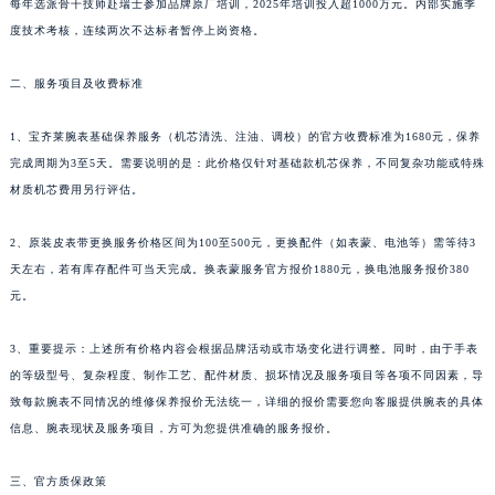
每年选派骨干技师赴瑞士参加品牌原厂培训，2025年培训投入超1000万元。内部实施季
新疆维吾尔自治区阿图什市光明路宝齐莱售后服务中心（需提前预约）
度技术考核，连续两次不达标者暂停上岗资格。
新疆维吾尔自治区白杨市军垦路宝齐莱售后服务中心（需提前预约）
新疆维吾尔自治区北屯市团结路宝齐莱售后服务中心（需提前预约）
二、服务项目及收费标准
新疆维吾尔自治区博乐市博乐市北京路宝齐莱售后服务中心（需提前预约）
1、宝齐莱腕表基础保养服务（机芯清洗、注油、调校）的官方收费标准为1680元，保养
新疆维吾尔自治区昌吉市延安北路宝齐莱售后服务中心（需提前预约）
完成周期为3至5天。需要说明的是：此价格仅针对基础款机芯保养，不同复杂功能或特殊
新疆维吾尔自治区阜康市博峰路宝齐莱售后服务中心（需提前预约）
材质机芯费用另行评估。
新疆维吾尔自治区哈密市伊州区建国北路宝齐莱售后服务中心（需提前预约）
新疆维吾尔自治区和田市和田市北京西路宝齐莱售后服务中心（需提前预约）
2、原装皮表带更换服务价格区间为100至500元，更换配件（如表蒙、电池等）需等待3
新疆维吾尔自治区胡杨河市胡杨河市胡杨路宝齐莱售后服务中心（需提前预约）
天左右，若有库存配件可当天完成。换表蒙服务官方报价1880元，换电池服务报价380
元。
新疆维吾尔自治区霍尔果斯市亚欧北路宝齐莱售后服务中心（需提前预约）
新疆维吾尔自治区喀什市解放北路宝齐莱售后服务中心（需提前预约）
3、重要提示：上述所有价格内容会根据品牌活动或市场变化进行调整。同时，由于手表
新疆维吾尔自治区可克达拉市幸福路宝齐莱售后服务中心（需提前预约）
的等级型号、复杂程度、制作工艺、配件材质、损坏情况及服务项目等各项不同因素，导
新疆维吾尔自治区克拉玛依市克拉玛依区友谊路宝齐莱售后服务中心（需提前预约）
致每款腕表不同情况的维修保养报价无法统一，详细的报价需要您向客服提供腕表的具体
新疆维吾尔自治区库车市库车市文化东路宝齐莱售后服务中心（需提前预约）
信息、腕表现状及服务项目，方可为您提供准确的服务报价。
新疆维吾尔自治区库尔勒市库尔勒市人民东路宝齐莱售后服务中心（需提前预约）
三、官方质保政策
新疆维吾尔自治区奎屯市团结西街宝齐莱售后服务中心（需提前预约）