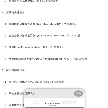
（5）德国徕卡体视显微镜Leica S9，约85000元
广西壮族自治区梧州市万秀区龙湖镇高旺路宝齐莱售后服务中心（需提前预约）
广西壮族自治区玉林市玉州区金玉路宝齐莱售后服务中心（需提前预约）
6、清洗与保养设备
海南省儋州市儋州市那大镇兰洋北路宝齐莱售后服务中心（需提前预约）
（1）德国埃尔玛旗舰洗表机Elma Elmasolvex RM，约78000元
海南省东方市八所镇解放西路宝齐莱售后服务中心（需提前预约）
海南省琼海市嘉积镇东风路宝齐莱售后服务中心（需提前预约）
（2）全数控超声波清洗工作站Elma S1800 Premium，约245000元
海南省三沙市西沙区西沙群岛永兴岛北京路宝齐莱售后服务中心（需提前预约）
海南省三亚市吉阳区迎宾路宝齐莱售后服务中心（需提前预约）
（3）德国Elma Elmasonic Select 900，约192000元
海南省万宁市万城镇解放路宝齐莱售后服务中心（需提前预约）
海南省文昌市文城镇教育东路宝齐莱售后服务中心（需提前预约）
（4）瑞士Bergeon保养专用精密工作台机组Bergeon 7042-1，约36000元
海南省五指山市通什镇三月三大道宝齐莱售后服务中心（需提前预约）
7、抛光与翻新设备
香港特别行政区尖沙咀区油尖旺区广东道宝齐莱售后服务中心（需提前预约）
香港特别行政区金钟区中西区金钟道宝齐莱售后服务中心（需提前预约）
（1）无尘隔尘旗舰抛光机Bergeon 6680，约69000元
香港特别行政区九龙区油尖旺区弥敦道宝齐莱售后服务中心（需提前预约）
香港特别行政区铜锣湾区湾仔区轩尼诗道宝齐莱售后服务中心（需提前预约）
预约入口
关闭
（2）线性拉丝机MKS 9050，约96000元
河南省安阳市文峰区解放大道宝齐莱售后服务中心（需提前预约）
（3）镜面抛光工作站Elma Poli-1000，约158000元
河南省鹤壁市淇滨区九州路宝齐莱售后服务中心（需提前预约）