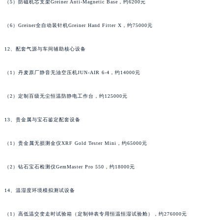
（5）防磁机芯支架Greiner Anti-Magnetic Base，约6200元
湖南省邵阳市双清区东风路宝齐莱售后服务中心（需提前预约）
湖南省湘潭市雨湖区莲城大道宝齐莱售后服务中心（需提前预约）
（6）Greiner全自动装针机Greiner Hand Fitter X，约75000元
湖南省益阳市赫山区桃花仑路宝齐莱售后服务中心（需提前预约）
12、配套气源与车间辅助核心设备
湖南省永州市冷水滩区永州大道与中兴路交叉口宝齐莱售后服务中心（需提前预约）
湖南省岳阳市岳阳楼区东茅岭路宝齐莱售后服务中心（需提前预约）
（1）丹麦原厂静音无油空压机JUN-AIR 6-4，约14000元
湖南省张家界市永定区解放路宝齐莱售后服务中心（需提前预约）
湖南省长沙市芙蓉区建湘路393号世茂环球金融中心写字楼10层1013室宝齐莱售后服务中心（需提前预约）
（2）定制百级无尘恒温防静电工作台，约125000元
湖南省株洲市芦淞区建设南路宝齐莱售后服务中心（需提前预约）
甘肃省白银市白银区北京路宝齐莱售后服务中心（需提前预约）
13、贵金属与宝石鉴定配套设备
甘肃省定西市安定区解放路宝齐莱售后服务中心（需提前预约）
（1）贵金属无损测金仪XRF Gold Tester Mini，约65000元
甘肃省敦煌市沙州镇阳关中路宝齐莱售后服务中心（需提前预约）
甘肃省合作市人民街宝齐莱售后服务中心（需提前预约）
（2）钻石宝石检测仪GemMaster Pro 550，约18000元
甘肃省嘉峪关市雄关区新华中路宝齐莱售后服务中心（需提前预约）
甘肃省金昌市金川区北京路宝齐莱售后服务中心（需提前预约）
14、温湿度环境模拟测试设备
甘肃省酒泉市肃州区西大街宝齐莱售后服务中心（需提前预约）
（1）高低温交变走时试验箱（定制钟表专用恒温恒湿试验舱），约276000元
甘肃省临夏市城南街道团结路宝齐莱售后服务中心（需提前预约）