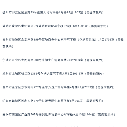
黑龙江省鸡西市鸡冠区红军路宝齐莱售后服务中心（需提前预约）
扬州市邗江区国展路29号星耀天地写字楼1号楼18层1803室（需提前预约）
黑龙江省佳木斯市向阳区长安路宝齐莱售后服务中心（需提前预约）
黑龙江省牡丹江市东安区太平路宝齐莱售后服务中心（需提前预约）
盐城市盐都区世纪大道5号盐城金融城写字楼1号楼16层1604室（需提前预约）
黑龙江省七台河市桃山区大同街宝齐莱售后服务中心（需提前预约）
黑龙江省齐齐哈尔市龙沙区龙华路宝齐莱售后服务中心（需提前预约）
泰州市海陵区永定东路399号置地商务中心东塔写字楼（华润万象城）17层1706室（需提
黑龙江省双鸭山市尖山区新兴大街宝齐莱售后服务中心（需提前预约）
前预约）
黑龙江省绥化市北林区新华街与康庄路交叉口宝齐莱售后服务中心（需提前预约）
宁波市江北区大闸南路500号来福士广场办公楼20层2009室（需提前预约）
黑龙江省伊春市伊美区通河路宝齐莱售后服务中心（需提前预约）
吉林省白城市洮北区明仁南街宝齐莱售后服务中心（需提前预约）
杭州市上城区钱江路1366号华润大厦写字楼A座5层503-5室（需提前预约）
吉林省白山市浑江区浑江大街宝齐莱售后服务中心（需提前预约）
吉林省吉林市船营区河南街宝齐莱售后服务中心（需提前预约）
金华市金东区东市南街777号金华万达广场写字楼4号楼22层2209室（需提前预约）
吉林省辽源市龙山区人民大街宝齐莱售后服务中心（需提前预约）
吉林省梅河口市新华街道梅河大街宝齐莱售后服务中心（需提前预约）
绍兴市越城区胜利东路379号世茂天际中心写字楼8层805室（需提前预约）
吉林省四平市铁东区紫气大路与南九经街交汇处宝齐莱售后服务中心（需提前预约）
嘉兴市南湖区广益路705号嘉兴世界贸易中心写字楼A座13层1304室（需提前预约）
吉林省松原市宁江区五环大街宝齐莱售后服务中心（需提前预约）
吉林省通化市东昌区环通乡江南大街宝齐莱售后服务中心（需提前预约）