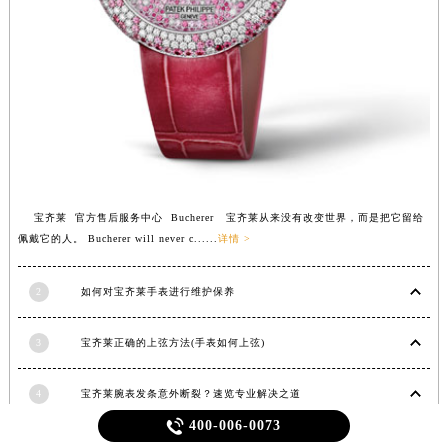
宝齐莱 官方售后服务中心 Bucherer 宝齐莱从来没有改变世界，而是把它留给
佩戴它的人。 Bucherer will never c......
详情 >
2
如何对宝齐莱手表进行维护保养
3
宝齐莱正确的上弦方法(手表如何上弦)
4
宝齐莱腕表发条意外断裂？速览专业解决之道

400-006-0073
5
宝齐莱手表进水了应该咋解决