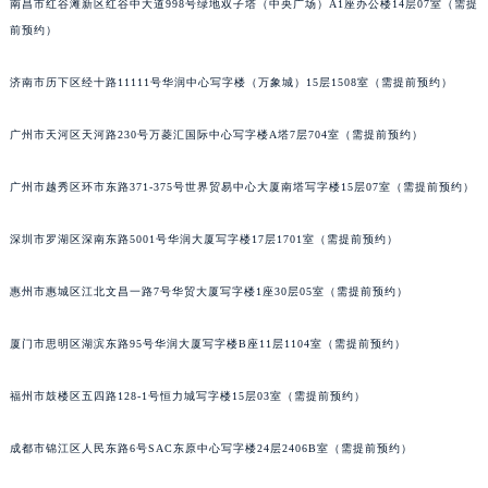
南昌市红谷滩新区红谷中大道998号绿地双子塔（中央广场）A1座办公楼14层07室（需提
吉林省延边市延吉市解放路宝齐莱售后服务中心（需提前预约）
前预约）
辽宁省鞍山市铁东区站前街宝齐莱售后服务中心（需提前预约）
辽宁省本溪市平山区胜利路宝齐莱售后服务中心（需提前预约）
济南市历下区经十路11111号华润中心写字楼（万象城）15层1508室（需提前预约）
辽宁省朝阳市双塔区新华路宝齐莱售后服务中心（需提前预约）
广州市天河区天河路230号万菱汇国际中心写字楼A塔7层704室（需提前预约）
辽宁省丹东市振兴区七经街宝齐莱售后服务中心（需提前预约）
辽宁省抚顺市新抚区东一路宝齐莱售后服务中心（需提前预约）
广州市越秀区环市东路371-375号世界贸易中心大厦南塔写字楼15层07室（需提前预约）
辽宁省阜新市海州区解放大街宝齐莱售后服务中心（需提前预约）
辽宁省葫芦岛市连山区中央路宝齐莱售后服务中心（需提前预约）
深圳市罗湖区深南东路5001号华润大厦写字楼17层1701室（需提前预约）
辽宁省锦州市古塔区中央大街宝齐莱售后服务中心（需提前预约）
惠州市惠城区江北文昌一路7号华贸大厦写字楼1座30层05室（需提前预约）
辽宁省辽阳市白塔区新运大街宝齐莱售后服务中心（需提前预约）
辽宁省盘锦市兴隆台区石油大街宝齐莱售后服务中心（需提前预约）
厦门市思明区湖滨东路95号华润大厦写字楼B座11层1104室（需提前预约）
辽宁省铁岭市银州区南马路宝齐莱售后服务中心（需提前预约）
辽宁省营口市站前区市府路与渤海大街交叉口宝齐莱售后服务中心（需提前预约）
福州市鼓楼区五四路128-1号恒力城写字楼15层03室（需提前预约）
辽宁省沈阳市沈河区中街路137号亨得利名表维修授权店1楼宝齐莱售后服务中心（需提前预约）
辽宁省沈阳市沈河区中街路83号亨得利名表维修授权店1楼宝齐莱售后服务中心（需提前预约）
成都市锦江区人民东路6号SAC东原中心写字楼24层2406B室（需提前预约）
北京市朝阳区建国门外大街甲6号华熙国际中心D座11层1102室宝齐莱售后服务中心（北京总部）（需提前预约）