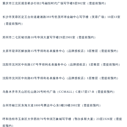
重庆市江北区观音桥步行街2号融恒时代广场写字楼9层902室（需提前预约）
北京市东城区东长安街1号王府井东方广场W3座6层602室宝齐莱售后服务中心（需提前预约）
河北省保定市竞秀区朝阳北大街北国先天下宝齐莱售后服务中心（需提前预约）
长沙市芙蓉区定王台街道建湘路393号世茂环球金融中心写字楼（芙蓉广场）10层13室
内蒙古自治区阿拉善盟市左旗土尔扈特大街宝齐莱售后服务中心（需提前预约）
（需提前预约）
内蒙古自治区巴彦淖尔市临河区新华街宝齐莱售后服务中心（需提前预约）
内蒙古自治区包头市青山区幸福路甲3号王府井百货名表维修宝齐莱售后服务中心（需提前预约）
郑州市二七区铭功路10号华润大厦写字楼29层2905室（需提前预约）
内蒙古自治区赤峰市红山区哈达街宝齐莱售后服务中心（需提前预约）
太原市迎泽区解放路15号亨得利名表服务中心（品牌授权店）3层整层（需提前预约）
内蒙古自治区鄂尔多斯市东胜区伊金霍洛街宝齐莱售后服务中心（需提前预约）
内蒙古自治区呼伦贝尔市海拉尔区中央街宝齐莱售后服务中心（需提前预约）
沈阳市沈河区中街路137号亨得利名表服务中心（品牌授权店）1层整层（需提前预约）
内蒙古自治区通辽市科尔沁区明仁大街宝齐莱售后服务中心（需提前预约）
内蒙古自治区乌海市海勃湾区人民南路宝齐莱售后服务中心（需提前预约）
沈阳市沈河区中街路83号亨得利名表服务中心（品牌授权店）1层整层（需提前预约）
内蒙古自治区乌兰察布市集宁区恩和大街宝齐莱售后服务中心（需提前预约）
乌鲁木齐市天山区红山路26号时代广场（CCMALL）C座17层17-B（需提前预约）
内蒙古自治区锡林郭勒盟市锡林浩特市光明街与额尔敦路交叉口宝齐莱售后服务中心（需提前预约）
内蒙古自治区兴安盟市乌兰浩特市兴安大街宝齐莱售后服务中心（需提前预约）
台州市椒江区东海大道1800号腾达中心东1幢20楼2002室（需提前预约）
山西省大同市平城区迎宾街宝齐莱售后服务中心（需提前预约）
山西省晋城市城区黄华街宝齐莱售后服务中心（需提前预约）
呼和浩特市玉泉区大学西街70号华润万象城写字楼（鄂尔多斯大厦）23层2326室（需提
山西省晋中市榆次区顺城街宝齐莱售后服务中心（需提前预约）
前预约）