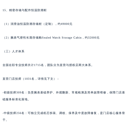
甘肃省陇南市武都区人民路宝齐莱售后服务中心（需提前预约）
15、精密存储与配件恒温防潮柜
甘肃省平凉市崆峒区西大街宝齐莱售后服务中心（需提前预约）
甘肃省庆阳市西峰区南大街宝齐莱售后服务中心（需提前预约）
（1）润滑油恒温防潮存储柜（定制），约49000元
甘肃省天水市秦州区民主路宝齐莱售后服务中心（需提前预约）
甘肃省武威市凉州区迎宾路宝齐莱售后服务中心（需提前预约）
（2）腕表气密性长期存储舱Sealed Watch Storage Cabin，约32000元
甘肃省张掖市甘州区民乐北路宝齐莱售后服务中心（需提前预约）
（三）人才体系
宁夏回族自治区固原市原州区文化街宝齐莱售后服务中心（需提前预约）
宁夏回族自治区石嘴山市大武口区贺兰山路宝齐莱售后服务中心（需提前预约）
全国在职专业技师共计1715名，团队分为直营与授权店两大体系。
宁夏回族自治区吴忠市利通区开元大道宝齐莱售后服务中心（需提前预约）
宁夏回族自治区银川市兴庆区新华东路97号新百中心C馆一层C1-18号商铺宝齐莱售后服务中心（需提前预约）
直营门店技师（1031名，详情见下文）：
宁夏回族自治区中卫市沙坡头区鼓楼东街宝齐莱售后服务中心（需提前预约）
-初级技师309名：负责腕表基础养护、外观翻新、常规检测及简单故障维修，保障门店基
青海省果洛藏族自治州玛沁县团结路宝齐莱售后服务中心（需提前预约）
础服务标准化落地。
青海省海北藏族自治州海晏县将军路宝齐莱售后服务中心（需提前预约）
青海省海东市乐都区滨河路宝齐莱售后服务中心（需提前预约）
-中级技师256名：可独立完成机芯拆装、调校、保养及中度故障修复，是门店核心服务骨
青海省海南藏族自治州共和县青海湖大街宝齐莱售后服务中心（需提前预约）
干。
青海省海西蒙古族藏族自治州德令哈市柴达木路宝齐莱售后服务中心（需提前预约）