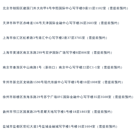
武汉市江汉区解放大道686号世界贸易大厦38层09室（需提前预约）
北京市朝阳区建国门外大街甲6号华熙国际中心写字楼D座11层1102室（需提前预约）
南宁市青秀区金湖路59号地王大厦12楼1224室（需提前预约）
天津市和平区赤峰道136号天津国际金融中心写字楼26层2603室（需提前预约）
合肥市蜀山区潜山路111号万象城华润大厦B座12楼03室（需提前预约）
泉州市丰泽区宝洲路729号浦西万达中心写字楼A座7楼709室（需提前预约）
上海市徐汇区虹桥路3号港汇中心写字楼2座37层3705室（需提前预约）
青岛市南区山东路6号华润大厦B座22层04室（需提前预约）
烟台市芝罘区胜利路139号万达金融中心A座907室（需提前预约）
上海市黄浦区南京东路299号宏伊国际广场写字楼8层806室（需提前预约）
长春市朝阳区西安大路727号中银大厦A座(旺进大厦)18层09室（需提前预约）
贵阳市南明区都司高架桥路33号亨特国际金融中心14楼14D（需提前预约）
南京市秦淮区中山南路1号（新街口）南京中心写字楼22层C1-1室（需提前预约）
昆明市盘龙区北京路928号同德昆明广场写字楼10层06室（需提前预约）
常州市新北区龙锦路1590号现代传媒中心写字楼5号楼10层1008室（需提前预约）
石家庄市长安区中山东路39号勒泰中心写字楼B座13层07室（需提前预约）
西安市碑林区南关正街88号华侨城长安国际中心E座6楼10室（需提前预约）
徐州市鼓楼区淮海东路29号苏宁广场IFC国际金融中心写字楼35层3508室（需提前预约）
海口市龙华区金贸东路5号海口华润大厦B座17层1707室（需提前预约）
唐山市路南区新华东道100号万达广场写字楼A座10层1002室（需提前预约）
扬州市邗江区国展路29号星耀天地写字楼1号楼18层1803室（需提前预约）
台州市椒江区东海大道1800号腾达中心东1幢20楼2002室（需提前预约）
盐城市盐都区世纪大道5号盐城金融城写字楼1号楼16层1604室（需提前预约）
内蒙古自治区呼和浩特市玉泉区大学西街70号华润万象城写字楼（鄂尔多斯大厦）23层2326室（需提前预约）
甘肃省兰州市七里河区西津西路16号兰州中心写字楼21层2102室（需提前预约）