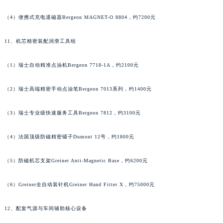
河南省许昌市魏都区建安大道与八龙路交叉口宝齐莱售后服务中心（需提前预约）
（4）便携式充电退磁器Bergeon MAGNET-O 8804，约7200元
河南省郑州市二七区民主路10号华润大厦29层2905室宝齐莱售后服务中心（需提前预约）
河南省周口市川汇区七一路宝齐莱售后服务中心（需提前预约）
11、机芯精密装配润滑工具组
河南省驻马店市驿城区乐山大道与置地大道交叉口宝齐莱售后服务中心（需提前预约）
（1）瑞士自动精准点油机Bergeon 7718-1A，约2100元
湖北省鄂州市鄂城区文星大道宝齐莱售后服务中心（需提前预约）
湖北省黄冈市黄州区赤壁大道宝齐莱售后服务中心（需提前预约）
（2）瑞士高端精密手动点油笔Bergeon 7013系列，约1400元
湖北省黄石市黄石港区武汉路宝齐莱售后服务中心（需提前预约）
湖北省荆门市东宝中天街步行街宝齐莱售后服务中心（需提前预约）
（3）瑞士专业级快速服务工具Bergeon 7812，约3100元
湖北省荆州市荆州区荆中路宝齐莱售后服务中心（需提前预约）
湖北省十堰市茅箭区人民北路宝齐莱售后服务中心（需提前预约）
（4）法国顶级防磁精密镊子Dumont 12号，约1800元
湖北省随州市曾都区青年路宝齐莱售后服务中心（需提前预约）
（5）防磁机芯支架Greiner Anti-Magnetic Base，约6200元
湖北省咸宁市咸安区长安大道宝齐莱售后服务中心（需提前预约）
湖北省襄阳市樊城区长虹路与人民路交叉口宝齐莱售后服务中心（需提前预约）
（6）Greiner全自动装针机Greiner Hand Fitter X，约75000元
湖北省孝感市孝南区复兴大道宝齐莱售后服务中心（需提前预约）
湖北省宜昌市西陵区夷陵大道与港窑路宝齐莱售后服务中心（需提前预约）
12、配套气源与车间辅助核心设备
湖南省常德市武陵区人民路宝齐莱售后服务中心（需提前预约）