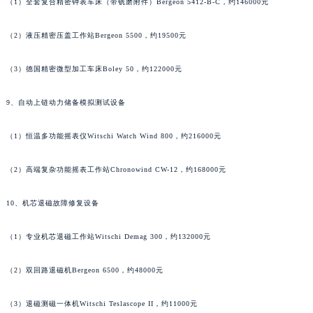
（1）全套复合精密钟表车床（带铣磨附件）Bergeon 5412-B-C，约146000元
香港特别行政区九龙区油尖旺区弥敦道宝齐莱售后服务中心（需提前预约）
香港特别行政区铜锣湾区湾仔区轩尼诗道宝齐莱售后服务中心（需提前预约）
（2）液压精密压盖工作站Bergeon 5500，约19500元
河南省安阳市文峰区解放大道宝齐莱售后服务中心（需提前预约）
（3）德国精密微型加工车床Boley 50，约122000元
河南省鹤壁市淇滨区九州路宝齐莱售后服务中心（需提前预约）
河南省济源市沁园街道济水大道宝齐莱售后服务中心（需提前预约）
9、自动上链动力储备模拟测试设备
河南省焦作市解放区解放路宝齐莱售后服务中心（需提前预约）
河南省开封市鼓楼区中山路宝齐莱售后服务中心（需提前预约）
（1）恒温多功能摇表仪Witschi Watch Wind 800，约216000元
河南省洛阳市西工区中州中路与解放路交叉口宝齐莱售后服务中心（需提前预约）
（2）高端复杂功能摇表工作站Chronowind CW-12，约168000元
河南省漯河市源汇区交通路宝齐莱售后服务中心（需提前预约）
河南省南阳市宛城区范蠡东路与南都路交叉口宝齐莱售后服务中心（需提前预约）
10、机芯退磁故障修复设备
河南省平顶山市卫东区建设路宝齐莱售后服务中心（需提前预约）
河南省濮阳市大华龙区开州路绿城路交叉口宝齐莱售后服务中心（需提前预约）
（1）专业机芯退磁工作站Witschi Demag 300，约132000元
河南省三门峡市湖滨区和平路宝齐莱售后服务中心（需提前预约）
河南省商丘市梁园区神火大道宝齐莱售后服务中心（需提前预约）
（2）双回路退磁机Bergeon 6500，约48000元
河南省新乡市红旗区人民路宝齐莱售后服务中心（需提前预约）
（3）退磁测磁一体机Witschi Teslascope II，约11000元
河南省信阳市浉河区东方红大道宝齐莱售后服务中心（需提前预约）