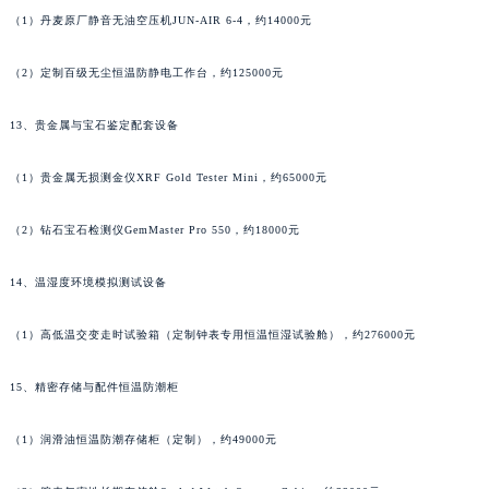
（1）丹麦原厂静音无油空压机JUN-AIR 6-4，约14000元
湖南省郴州市北湖区国庆北路宝齐莱售后服务中心（需提前预约）
湖南省衡阳市雁峰区解放路宝齐莱售后服务中心（需提前预约）
（2）定制百级无尘恒温防静电工作台，约125000元
湖南省怀化市鹤城区迎丰中路宝齐莱售后服务中心（需提前预约）
湖南省娄底市娄星区长青街宝齐莱售后服务中心（需提前预约）
13、贵金属与宝石鉴定配套设备
湖南省邵阳市双清区东风路宝齐莱售后服务中心（需提前预约）
湖南省湘潭市雨湖区莲城大道宝齐莱售后服务中心（需提前预约）
（1）贵金属无损测金仪XRF Gold Tester Mini，约65000元
湖南省益阳市赫山区桃花仑路宝齐莱售后服务中心（需提前预约）
（2）钻石宝石检测仪GemMaster Pro 550，约18000元
湖南省永州市冷水滩区永州大道与中兴路交叉口宝齐莱售后服务中心（需提前预约）
湖南省岳阳市岳阳楼区东茅岭路宝齐莱售后服务中心（需提前预约）
14、温湿度环境模拟测试设备
湖南省张家界市永定区解放路宝齐莱售后服务中心（需提前预约）
湖南省长沙市芙蓉区建湘路393号世茂环球金融中心写字楼10层1013室宝齐莱售后服务中心（需提前预约）
（1）高低温交变走时试验箱（定制钟表专用恒温恒湿试验舱），约276000元
湖南省株洲市芦淞区建设南路宝齐莱售后服务中心（需提前预约）
15、精密存储与配件恒温防潮柜
甘肃省白银市白银区北京路宝齐莱售后服务中心（需提前预约）
甘肃省定西市安定区解放路宝齐莱售后服务中心（需提前预约）
（1）润滑油恒温防潮存储柜（定制），约49000元
甘肃省敦煌市沙州镇阳关中路宝齐莱售后服务中心（需提前预约）
甘肃省合作市人民街宝齐莱售后服务中心（需提前预约）