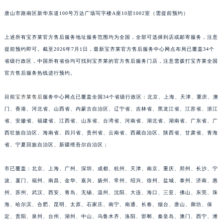
福建省三明市三元区东乾二路宝齐莱售后服务中心（需提前预约）
唐山市路南区新华东道100号万达广场写字楼A座10层1002室（需提前预约）
福建省漳州市龙文区步港路宝齐莱售后服务中心（需提前预约）
上述所有宝齐莱官方售后服务地址服务范围均为全国，全部可选择到店或邮寄服务，注意
江苏省常州市新北区龙锦路1590号现代传媒中心5号楼10层1008室宝齐莱售后服务中心（需提前预约）
提前预约即可。截至2026年7月1日，最新宝齐莱官方售后服务中心网点布局已覆盖34个
江苏省淮安市清江浦区淮海北路宝齐莱售后服务中心（需提前预约）
省级行政区，中国所有省份均可找到宝齐莱的官方售后服务门店，注意需拨打宝齐莱全国
江苏省连云港市海州区通灌北路宝齐莱售后服务中心（需提前预约）
官方售后服务热线进行预约。
江苏省南京市秦淮区中山南路1号南京中心22层22-C1-C3室宝齐莱售后服务中心（需提前预约）
江苏省宿迁市宿城区西湖路宝齐莱售后服务中心（需提前预约）
目前
宝齐莱售后
服务中心网点已覆盖全国34个省级行政区：北京、上海、天津、重庆、澳
江苏省泰州市海陵区永定东路399号置地商务中心东塔（华润万象城）17层1706室宝齐莱售后服务中心（需提前预约）
门、香港、河北省、山西省、内蒙古自治区、辽宁省、吉林省、黑龙江省、江苏省、浙江
省、安徽省、福建省、江西省、山东省、台湾省、河南省、湖北省、湖南省、广东省、广
江苏省徐州市鼓楼区淮海东路29号苏宁广场IFC国际金融中心35层3508室宝齐莱售后服务中心（需提前预约）
西壮族自治区、海南省、四川省、贵州省、云南省、西藏自治区、陕西省、甘肃省、青海
江苏省盐城市盐都区世纪大道5号盐城金融城写字楼1号楼16层1604室宝齐莱售后服务中心（需提前预约）
省、宁夏回族自治区、新疆维吾尔自治区；
江苏省扬州市邗江区国展路29号星耀天地写字楼1号楼18层1803室宝齐莱售后服务中心（需提前预约）
江苏省镇江市京口区中山东路宝齐莱售后服务中心（需提前预约）
市已覆盖：北京、上海、广州、深圳、成都、杭州、天津、南京、重庆、郑州、长沙、宁
江西省抚州市临川区赣东大道宝齐莱售后服务中心（需提前预约）
波、厦门、福州、南昌、金华、嘉兴、扬州、常州、绍兴、徐州、盐城、泰州、济南、惠
江西省赣州市章贡区文清路宝齐莱售后服务中心（需提前预约）
州、苏州、武汉、西安、青岛、无锡、温州、沈阳、大连、海口、三亚、佛山、东莞、珠
海、哈尔滨、合肥、昆明、太原、石家庄、南宁、南通、长春、烟台、唐山、廊坊、保
江西省吉安市吉州区井冈山大道宝齐莱售后服务中心（需提前预约）
定、贵阳、泉州、台州、湖州、中山、乌鲁木齐、洛阳、邯郸、秦皇岛、澳门、西宁、潍
江西省景德镇市珠山区珠山中路宝齐莱售后服务中心（需提前预约）