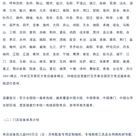
坊、呼和浩特、沧州、鞍山、赣州、临沂、岳阳、平顶山、镇江、桂林、芜湖、汕头、淄
江西省九江市浔阳区浔阳路宝齐莱售后服务中心（需提前预约）
博、兰州、银川、郴州、大庆、张家口、衡阳、焦作、周口、邵阳、亳州、新乡、衡水、
江西省南昌市红谷滩新区红谷中大道998号绿地双子塔（中央广场）A1座办公楼14层1407室宝齐莱售后服务中心（需提前预约）
牡丹江、德州、聊城、包头、淮安、宜昌、许昌、邢台、宿迁、丽水、蚌埠、上饶、晋
江西省萍乡市安源区萍安北大道与康庄路交叉口宝齐莱售后服务中心（需提前预约）
中、葫芦岛、四平、宜春、滁州、大同、舟山、绵阳、天水、德阳、承德、绥化、马鞍
江西省上饶市信州区滨江西路宝齐莱售后服务中心（需提前预约）
山、三明、滨州、黄冈、赤峰、荆州、通化、鸡西、佳木斯、黑河、连云港、阜阳、吉
安、枣庄、永州、清远、揭阳、梧州、渭南、延安、长治、运城、淮南、莆田、荆门、益
江西省新余市渝水区北湖西路宝齐莱售后服务中心（需提前预约）
阳、梅州、达州、榆林、威海、九江、济宁、齐齐哈尔、南阳、常德、呼伦贝尔、丹东、
江西省宜春市袁州区中山中路宝齐莱售后服务中心（需提前预约）
锦州、辽阳、辽源、衢州、安庆、龙岩、宁德、鹰潭、泰安、商丘、驻马店、咸宁、江
江西省鹰潭市月湖区胜利东路宝齐莱售后服务中心（需提前预约）
门、茂名、玉林、乐山、南充、雅安、宝鸡、柳州、拉萨、丽江、张家界、襄阳、株洲、
山东省德州市德城区东风中路宝齐莱售后服务中心（需提前预约）
遵义、鄂尔多斯、阳泉、昆山、黄石、湘潭、十堰、漳州、攀枝花、香港、台北等，共计
山东省东营市东营区济南路宝齐莱售后服务中心（需提前预约）
360+网点，均有宝齐莱官方售后服务网点，详细信息需拨打宝齐莱全国官方售后服务热
山东省济南市历下区经十路11111号华润中心写字楼（万象城）15层1508室宝齐莱售后服务中心（需提前预约）
线进行咨询。
山东省济宁市任城区太白楼路宝齐莱售后服务中心（需提前预约）
温馨提示：官方全国统一服务热线，服务覆盖中国大陆、中国香港、中国澳门、中国台湾
山东省莱芜市文化南路8号银座商城名表维修一楼名表维修宝齐莱售后服务中心（需提前预约）
全部区域，需直接拨打本统一热线获取售后、咨询等相关服务。
山东省临沂市兰山区解放路宝齐莱售后服务中心（需提前预约）
山东省日照市东港区烟台路宝齐莱售后服务中心（需提前预约）
（二）门店设备体系介绍
山东省泰安市泰山区财源街道泰山大街宝齐莱售后服务中心（需提前预约）
山东省威海市环翠区新威海路89号振华商厦一楼名表维修宝齐莱售后服务中心（需提前预约）
单店设备投入超660万元（注：另有配套专用定制辅机、专项精密工具及全周期耗材等配