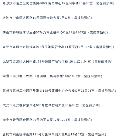
哈尔滨市道里区友谊西路600号富力中心T2座写字楼29层03室（需提前预约）
内蒙古自治区兴安盟市乌兰浩特市兴安大街宝齐莱售后服务中心（需提前预约）
山西省大同市平城区迎宾街宝齐莱售后服务中心（需提前预约）
大连市中山区人民路15号国际金融大厦7层G室（需提前预约）
山西省晋城市城区黄华街宝齐莱售后服务中心（需提前预约）
山西省晋中市榆次区顺城街宝齐莱售后服务中心（需提前预约）
佛山市禅城区季华五路57号万科金融中心C座12层1205室（需提前预约）
山西省临汾市尧都区解放路宝齐莱售后服务中心（需提前预约）
东莞市东城街道鸿福东路1号民盈国贸中心T1写字楼9层907室（需提前预约）
山西省吕梁市离石区永宁中路与建设街交叉口宝齐莱售后服务中心（需提前预约）
山西省朔州市朔城区怡西路与鄯阳西街交汇处宝齐莱售后服务中心（需提前预约）
无锡市梁溪区人民中路139号恒隆广场写字楼1座11层1104室（需提前预约）
山西省忻州市忻府区和平东街与七一南路交叉口宝齐莱售后服务中心（需提前预约）
山西省阳泉市郊区平阳东街与新城大道交叉口宝齐莱售后服务中心（需提前预约）
南通市崇川区工农路57号圆融广场写字楼16层1603室（需提前预约）
山西省运城市盐湖区河东街宝齐莱售后服务中心（需提前预约）
苏州市苏州工业园区星港街199号苏州中心办公楼C座22层08室（需提前预约）
山西省长治市潞州区英雄中路宝齐莱售后服务中心（需提前预约）
山西省太原市迎泽区迎泽街道解放路15号亨得利名表维修授权店3楼宝齐莱售后服务中心（需提前预约）
武汉市江汉区解放大道686号世界贸易大厦38层09室（需提前预约）
天津市和平区赤峰道136号天津国际金融中心26层2603室宝齐莱售后服务中心（需提前预约）
安徽省安庆市迎江区人民路宝齐莱售后服务中心（需提前预约）
南宁市青秀区金湖路59号地王大厦12楼1224室（需提前预约）
安徽省蚌埠市蚌山区淮河路宝齐莱售后服务中心（需提前预约）
安徽省亳州市谯城区魏武大道宝齐莱售后服务中心（需提前预约）
合肥市蜀山区潜山路111号万象城华润大厦B座12楼03室（需提前预约）