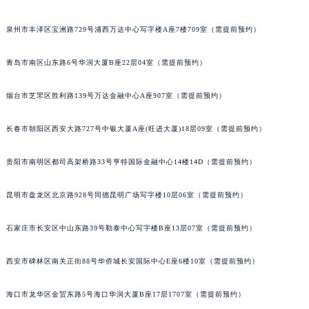
安徽省池州市贵池区长江路宝齐莱售后服务中心（需提前预约）
泉州市丰泽区宝洲路729号浦西万达中心写字楼A座7楼709室（需提前预约）
安徽省滁州市琅琊区南谯北路宝齐莱售后服务中心（需提前预约）
安徽省阜阳市颍州区颍州北路宝齐莱售后服务中心（需提前预约）
青岛市南区山东路6号华润大厦B座22层04室（需提前预约）
安徽省淮北市相山区淮海路宝齐莱售后服务中心（需提前预约）
安徽省淮南市田家庵区国庆中路宝齐莱售后服务中心（需提前预约）
烟台市芝罘区胜利路139号万达金融中心A座907室（需提前预约）
安徽省黄山市屯溪区黄山西路宝齐莱售后服务中心（需提前预约）
长春市朝阳区西安大路727号中银大厦A座(旺进大厦)18层09室（需提前预约）
安徽省六安市金安区解放中路宝齐莱售后服务中心（需提前预约）
安徽省马鞍山市雨山区湖南西路宝齐莱售后服务中心（需提前预约）
贵阳市南明区都司高架桥路33号亨特国际金融中心14楼14D（需提前预约）
安徽省宿州市埇桥区人民中路宝齐莱售后服务中心（需提前预约）
安徽省铜陵市铜官区石城大道宝齐莱售后服务中心（需提前预约）
昆明市盘龙区北京路928号同德昆明广场写字楼10层06室（需提前预约）
安徽省芜湖市镜湖区中山路步行街宝齐莱售后服务中心（需提前预约）
安徽省宣城市宣州区叠嶂西路宝齐莱售后服务中心（需提前预约）
石家庄市长安区中山东路39号勒泰中心写字楼B座13层07室（需提前预约）
福建省龙岩市新罗区九一南路宝齐莱售后服务中心（需提前预约）
西安市碑林区南关正街88号华侨城长安国际中心E座6楼10室（需提前预约）
福建省南平市建阳区人民西路宝齐莱售后服务中心（需提前预约）
福建省宁德市蕉城区天湖东路宝齐莱售后服务中心（需提前预约）
海口市龙华区金贸东路5号海口华润大厦B座17层1707室（需提前预约）
福建省莆田市城厢区霞林街道荔华东大道宝齐莱售后服务中心（需提前预约）