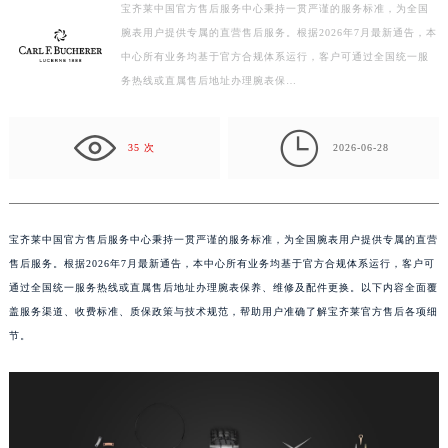
宝齐莱中国官方售后服务中心秉持一贯严谨的服务标准，为全国
扬州市邗江区国展路29号星耀天地写字楼1号楼18层1803室（需提前预约）
腕表用户提供专属的直营售后服务。根据2026年7月最新通告，本
盐城市盐都区世纪大道5号盐城金融城写字楼1号楼16层1604室（需提前预约）
中心所有业务均基于官方合规体系运行，客户可通过全国统一服
泰州市海陵区永定东路399号置地商务中心东塔写字楼（华润万象城）17层1706室（需提前预约）
务热线或直属售后地址办理腕表保…
宁波市江北区大闸南路500号来福士广场办公楼20层2009室（需提前预约）
杭州市上城区钱江路1366号华润大厦写字楼A座5层503-5室（需提前预约）

35 次
2026-06-28
金华市金东区东市南街777号金华万达广场写字楼4号楼22层2209室（需提前预约）
绍兴市越城区胜利东路379号世茂天际中心写字楼8层805室（需提前预约）
嘉兴市南湖区广益路705号嘉兴世界贸易中心写字楼A座13层1304室（需提前预约）
宝齐莱中国官方售后服务中心秉持一贯严谨的服务标准，为全国腕表用户提供专属的直营
南昌市红谷滩新区红谷中大道998号绿地双子塔（中央广场）A1座办公楼14层07室（需提前预约）
售后服务。根据2026年7月最新通告，本中心所有业务均基于官方合规体系运行，客户可
济南市历下区经十路11111号华润中心写字楼（万象城）15层1508室（需提前预约）
通过全国统一服务热线或直属售后地址办理腕表保养、维修及配件更换。以下内容全面覆
广州市天河区天河路230号万菱汇国际中心写字楼A塔7层704室（需提前预约）
盖服务渠道、收费标准、质保政策与技术规范，帮助用户准确了解宝齐莱官方售后各项细
广州市越秀区环市东路371-375号世界贸易中心大厦南塔写字楼15层07室（需提前预约）
节。
深圳市罗湖区深南东路5001号华润大厦写字楼17层1701室（需提前预约）
惠州市惠城区江北文昌一路7号华贸大厦写字楼1座30层05室（需提前预约）
厦门市思明区湖滨东路95号华润大厦写字楼B座11层1104室（需提前预约）
福州市鼓楼区五四路128-1号恒力城写字楼15层03室（需提前预约）