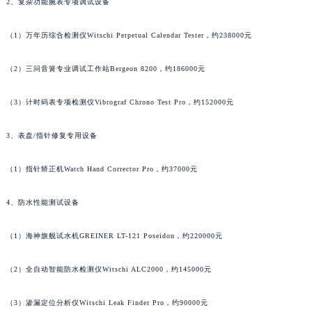
2、复杂功能腕表专项调试设备
澳门特别行政区花地玛堂区关闸广场宝齐莱售后服务中心（需提前预约）
澳门特别行政区花王堂区大三巴商圈宝齐莱售后服务中心（需提前预约）
（1）万年历综合检测仪Witschi Perpetual Calendar Tester，约238000元
澳门特别行政区嘉模堂区官也街宝齐莱售后服务中心（需提前预约）
（2）三问音簧专业调试工作站Bergeon 8200，约186000元
澳门省路氹城市金光大道宝齐莱售后服务中心（需提前预约）
澳门特别行政区望德堂区塔石广场宝齐莱售后服务中心（需提前预约）
（3）计时码表专项检测仪Vibrograf Chrono Test Pro，约152000元
福建省福州市鼓楼区五四路128-1号恒力城写字楼15层03室宝齐莱售后服务中心（需提前预约）
福建省厦门市思明区湖滨东路95号万象城华润大厦B座11层1104室宝齐莱售后服务中心（需提前预约）
3、表盘/指针修复专用设备
广东省潮州市潮安区新风路与潮汕路交汇处宝齐莱售后服务中心（需提前预约）
（1）指针矫正机Watch Hand Corrector Pro，约37000元
广东省广州市天河区天河路230号万菱汇国际中心A塔7层704室宝齐莱售后服务中心（需提前预约）
广东省广州市越秀区环市东路371-375号世界贸易中心大厦南塔15层1507室宝齐莱售后服务中心（需提前预约）
4、防水性能测试设备
广东省河源市源城区越王大道宝齐莱售后服务中心（需提前预约）
广东省惠州市惠城区江北文昌一路7号华贸大厦1座30层3005室宝齐莱售后服务中心（需提前预约）
（1）海神旗舰试水机GREINER LT-121 Poseidon，约220000元
广东省江门市蓬江区广场西路宝齐莱售后服务中心（需提前预约）
广东省揭阳市榕城进贤门步行街宝齐莱售后服务中心（需提前预约）
（2）全自动智能防水检测仪Witschi ALC2000，约145000元
广东省茂名市电白区水东街道迎宾大道宝齐莱售后服务中心（需提前预约）
（3）渗漏定位分析仪Witschi Leak Finder Pro，约90000元
广东省梅州市梅江区金燕大道宝齐莱售后服务中心（需提前预约）