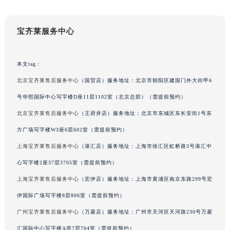
云南省玉溪市红塔区南北大街宝齐莱售后服务中心（需提前预约）
云南省昭通市昭阳区青年路宝齐莱售后服务中心（需提前预约）
宝齐莱服务中心
台湾省台北市万华区中华路宝齐莱售后服务中心（需提前预约）
台湾省新北市板桥区文化路宝齐莱售后服务中心（需提前预约）
本文tag：
台湾省桃园市中坜区中丰路宝齐莱售后服务中心（需提前预约）
北京宝齐莱售后服务中心
（国贸店）服务地址：北京市朝阳区建国门外大街甲6
台湾省台中市西屯区文华路宝齐莱售后服务中心（需提前预约）
台湾省台南市中西区国华街宝齐莱售后服务中心（需提前预约）
号华熙国际中心写字楼D座11层1102室（北京总部）（需提前预约）
台湾省高雄市新兴区五福路宝齐莱售后服务中心（需提前预约）
北京宝齐莱售后服务中心
（王府井店）服务地址：北京市东城区东长安街1号东
台湾省基隆市仁爱区仁三路宝齐莱售后服务中心（需提前预约）
方广场写字楼W3座6层602室（需提前预约）
台湾省新竹市东区中正路宝齐莱售后服务中心（需提前预约）
上海宝齐莱售后服务中心
（港汇店）服务地址：上海市徐汇区虹桥路3号港汇中
台湾省嘉义市东区文化路宝齐莱售后服务中心（需提前预约）
心写字楼2座37层3705室（需提前预约）
重庆市江北区观音桥步行街2号融恒时代广场9层902室宝齐莱售后服务中心（需提前预约）
上海宝齐莱售后服务中心
（宏伊店）服务地址：上海市黄浦区南京东路299号宏
新疆维吾尔自治区乌鲁木齐市天山区红山路26号时代广场（CCMALL）C座17层17-B宝齐莱售后服务中心（需提前预约）
伊国际广场写字楼8层806室（需提前预约）
浙江省温州市鹿城区锦绣路1067号置信广场10层1015室宝齐莱售后服务中心（需提前预约）
黑龙江省哈尔滨市道里区友谊西路600号富力中心T2座写字楼29层03室室宝齐莱售后服务中心（需提前预约）
广州宝齐莱售后服务中心
（万菱店）服务地址：广州市天河区天河路230号万菱
辽宁省大连市中山区人民路15号国际金融大厦7层G室宝齐莱售后服务中心（需提前预约）
汇国际中心写字楼A塔7层704室（需提前预约）