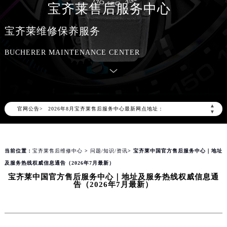
宝齐莱售后服务中心
宝齐莱维修保养服务
BUCHERER MAINTENANCE CENTER
2026年8月宝齐莱中国区售后服务网络优化升级公告
2026年8月宝齐莱全国官方售后客户服务热线：400-006-0073
宝齐莱官方全国统一服务热线400-006-0073，服务覆盖中国大陆、香港、澳门、台湾全部区域（非大陆需加拨“+86”）
▲
官网公告>
2026年8月宝齐莱售后服务中心最新网点地址：
▼
北京市朝阳区建国门外大街甲6号华熙国际中心写字楼D座11层1102室（北京总部）（需提前预约）
北京市东城区东长安街1号东方广场写字楼W3座6层602室（需提前预约）
当前位置：
宝齐莱售后维修中心
>
问题/知识/资讯
> 宝齐莱中国官方售后服务中心｜地址
天津市和平区赤峰道136号天津国际金融中心写字楼26层2603室（需提前预约）
及服务热线权威信息通告（2026年7月最新）
上海市徐汇区虹桥路3号港汇中心写字楼2座37层3705室（需提前预约）
宝齐莱中国官方售后服务中心｜地址及服务热线权威信息通
上海市黄浦区南京东路299号宏伊国际广场写字楼8层806室（需提前预约）
告（2026年7月最新）
南京市秦淮区中山南路1号（新街口）南京中心写字楼22层C1-1室（需提前预约）
常州市新北区龙锦路1590号现代传媒中心写字楼5号楼10层1008室（需提前预约）
徐州市鼓楼区淮海东路29号苏宁广场IFC国际金融中心写字楼35层3508室（需提前预约）