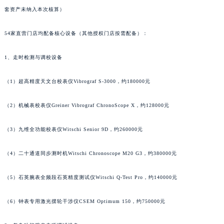
套资产未纳入本次核算）
山东省潍坊市奎文区东风东街宝齐莱售后服务中心（需提前预约）
山东省枣庄市滕州市北辛路与善国路交叉口宝齐莱售后服务中心（需提前预约）
54家直营门店均配备核心设备（其他授权门店按需配备）：
山东省淄博市张店区金晶大道宝齐莱售后服务中心（需提前预约）
上海市黄浦区南京东路299号宏伊国际广场写字楼8层806室宝齐莱售后服务中心（需提前预约）
1、走时检测与调校设备
上海市徐汇区虹桥路3号港汇中心2座37层3705室宝齐莱售后服务中心（需提前预约）
浙江省杭州市上城区钱江路1366号华润大厦A座5层503-5室宝齐莱售后服务中心（需提前预约）
（1）超高精度天文台校表仪Vibrograf S-3000，约180000元
浙江省湖州市吴兴区劳动路宝齐莱售后服务中心（需提前预约）
（2）机械表校表仪Greiner Vibrograf ChronoScope X，约128000元
浙江省嘉兴市南湖区广益路705号嘉兴世界贸易中心A座13层1304室宝齐莱售后服务中心（需提前预约）
浙江省金华市金东区东市南街777号金华万达广场4号楼22楼2209室宝齐莱售后服务中心（需提前预约）
（3）九维全功能校表仪Witschi Senior 9D，约260000元
浙江省丽水市莲都区解放街宝齐莱售后服务中心（需提前预约）
浙江省宁波市江北区大闸南路500号来福士广场办公楼20层2009室宝齐莱售后服务中心（需提前预约）
（4）二十通道同步测时机Witschi Chronoscope M20 G3，约380000元
浙江省衢州市柯城区上街宝齐莱售后服务中心（需提前预约）
（5）石英腕表全频段石英精度测试仪Witschi Q-Test Pro，约140000元
浙江省绍兴市越城区胜利东路379号世茂天际中心写字楼8层805室宝齐莱售后服务中心（需提前预约）
浙江省舟山市定海区解放东路宝齐莱售后服务中心（需提前预约）
（6）钟表专用激光摆轮干涉仪CSEM Optimum 150，约750000元
澳门特别行政区大堂区议事亭前地（新马路）宝齐莱售后服务中心（需提前预约）
澳门特别行政区风顺堂区南湾大马路宝齐莱售后服务中心（需提前预约）