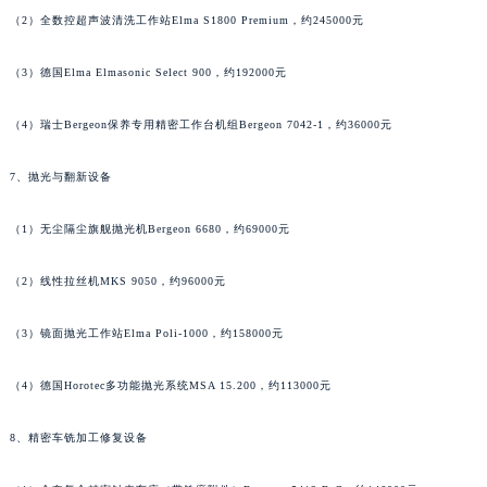
（2）全数控超声波清洗工作站Elma S1800 Premium，约245000元
广西壮族自治区贺州市八步区城东街道灵峰南路宝齐莱售后服务中心（需提前预约）
广西壮族自治区来宾市兴宾区桂中大道宝齐莱售后服务中心（需提前预约）
（3）德国Elma Elmasonic Select 900，约192000元
广西壮族自治区柳州市城中区中山中路宝齐莱售后服务中心（需提前预约）
广西壮族自治区钦州市钦南区金海湾东大街宝齐莱售后服务中心（需提前预约）
（4）瑞士Bergeon保养专用精密工作台机组Bergeon 7042-1，约36000元
广西壮族自治区梧州市万秀区龙湖镇高旺路宝齐莱售后服务中心（需提前预约）
广西壮族自治区玉林市玉州区金玉路宝齐莱售后服务中心（需提前预约）
7、抛光与翻新设备
海南省儋州市儋州市那大镇兰洋北路宝齐莱售后服务中心（需提前预约）
（1）无尘隔尘旗舰抛光机Bergeon 6680，约69000元
海南省东方市八所镇解放西路宝齐莱售后服务中心（需提前预约）
海南省琼海市嘉积镇东风路宝齐莱售后服务中心（需提前预约）
（2）线性拉丝机MKS 9050，约96000元
海南省三沙市西沙区西沙群岛永兴岛北京路宝齐莱售后服务中心（需提前预约）
海南省三亚市吉阳区迎宾路宝齐莱售后服务中心（需提前预约）
（3）镜面抛光工作站Elma Poli-1000，约158000元
海南省万宁市万城镇解放路宝齐莱售后服务中心（需提前预约）
（4）德国Horotec多功能抛光系统MSA 15.200，约113000元
海南省文昌市文城镇教育东路宝齐莱售后服务中心（需提前预约）
海南省五指山市通什镇三月三大道宝齐莱售后服务中心（需提前预约）
8、精密车铣加工修复设备
香港特别行政区尖沙咀区油尖旺区广东道宝齐莱售后服务中心（需提前预约）
香港特别行政区金钟区中西区金钟道宝齐莱售后服务中心（需提前预约）