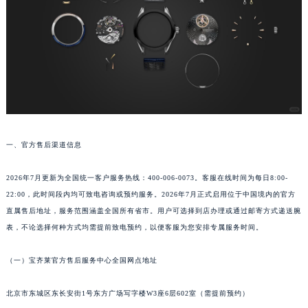
成都市锦江区人民东路6号SAC东原中心写字楼24层2406B室（需提前预约）
重庆市江北区观音桥步行街2号融恒时代广场写字楼9层902室（需提前预约）
长沙市芙蓉区定王台街道建湘路393号世茂环球金融中心写字楼（芙蓉广场）10层13室（需提前预约）
郑州市二七区铭功路10号华润大厦写字楼29层2905室（需提前预约）
太原市迎泽区解放路15号亨得利名表服务中心（品牌授权店）3层整层（需提前预约）
沈阳市沈河区中街路137号亨得利名表服务中心（品牌授权店）1层整层（需提前预约）
沈阳市沈河区中街路83号亨得利名表服务中心（品牌授权店）1层整层（需提前预约）
一、官方售后渠道信息
乌鲁木齐市天山区红山路26号时代广场（CCMALL）C座17层17-B（需提前预约）
温州市鹿城区锦绣路1067号置信广场10层1015室（需提前预约）
2026年7月更新为全国统一客户服务热线：400-006-0073。客服在线时间为每日8:00-
哈尔滨市道里区友谊西路600号富力中心T2座写字楼29层03室（需提前预约）
22:00，此时间段内均可致电咨询或预约服务。2026年7月正式启用位于中国境内的官方
大连市中山区人民路15号国际金融大厦7层G室（需提前预约）
直属售后地址，服务范围涵盖全国所有省市。用户可选择到店办理或通过邮寄方式递送腕
佛山市禅城区季华五路57号万科金融中心C座12层1205室（需提前预约）
表，不论选择何种方式均需提前致电预约，以便客服为您安排专属服务时间。
东莞市东城街道鸿福东路1号民盈国贸中心T1写字楼9层907室（需提前预约）
（一）宝齐莱官方售后服务中心全国网点地址
无锡市梁溪区人民中路139号恒隆广场写字楼1座11层1104室（需提前预约）
南通市崇川区工农路57号圆融广场写字楼16层1603室（需提前预约）
北京市东城区东长安街1号东方广场写字楼W3座6层602室（需提前预约）
苏州市苏州工业园区星港街199号苏州中心办公楼C座22层08室（需提前预约）