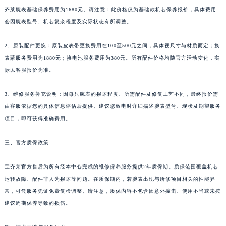
齐莱腕表基础保养费用为1680元。请注意：此价格仅为基础款机芯保养报价，具体费用
新疆维吾尔自治区阿克苏市东大街宝齐莱售后服务中心（需提前预约）
会因腕表型号、机芯复杂程度及实际状态有所调整。
新疆维吾尔自治区阿拉尔市胜利大道宝齐莱售后服务中心（需提前预约）
新疆维吾尔自治区阿拉山口市友好路宝齐莱售后服务中心（需提前预约）
2、原装配件更换：原装皮表带更换费用在100至500元之间，具体视尺寸与材质而定；换
新疆维吾尔自治区阿勒泰市解放路宝齐莱售后服务中心（需提前预约）
表蒙服务费用为1880元；换电池服务费用为380元。所有配件价格均随官方活动变化，实
新疆维吾尔自治区阿图什市光明路宝齐莱售后服务中心（需提前预约）
际以客服报价为准。
新疆维吾尔自治区白杨市军垦路宝齐莱售后服务中心（需提前预约）
3、维修服务补充说明：因每只腕表的损坏程度、所需配件及修复工艺不同，最终报价需
新疆维吾尔自治区北屯市团结路宝齐莱售后服务中心（需提前预约）
由客服依据您的具体信息评估后提供。建议您致电时详细描述腕表型号、现状及期望服务
新疆维吾尔自治区博乐市博乐市北京路宝齐莱售后服务中心（需提前预约）
项目，即可获得准确费用。
新疆维吾尔自治区昌吉市延安北路宝齐莱售后服务中心（需提前预约）
新疆维吾尔自治区阜康市博峰路宝齐莱售后服务中心（需提前预约）
三、官方质保政策
新疆维吾尔自治区哈密市伊州区建国北路宝齐莱售后服务中心（需提前预约）
新疆维吾尔自治区和田市和田市北京西路宝齐莱售后服务中心（需提前预约）
宝齐莱官方售后为所有经本中心完成的维修保养服务提供2年质保期。质保范围覆盖机芯
运转故障、配件非人为损坏等问题。在质保期内，若腕表出现与所修项目相关的性能异
新疆维吾尔自治区胡杨河市胡杨河市胡杨路宝齐莱售后服务中心（需提前预约）
常，可凭服务凭证免费复检调整。请注意，质保内容不包含因意外撞击、使用不当或未按
新疆维吾尔自治区霍尔果斯市亚欧北路宝齐莱售后服务中心（需提前预约）
建议周期保养导致的损伤。
新疆维吾尔自治区喀什市解放北路宝齐莱售后服务中心（需提前预约）
新疆维吾尔自治区可克达拉市幸福路宝齐莱售后服务中心（需提前预约）