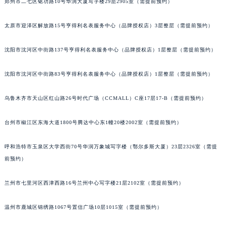
郑州市二七区铭功路10号华润大厦写字楼29层2905室（需提前预约）
辽宁省营口市站前区市府路与渤海大街交叉口宝齐莱售后服务中心（需提前预约）
辽宁省沈阳市沈河区中街路137号亨得利名表维修授权店1楼宝齐莱售后服务中心（需提前预约）
太原市迎泽区解放路15号亨得利名表服务中心（品牌授权店）3层整层（需提前预约）
辽宁省沈阳市沈河区中街路83号亨得利名表维修授权店1楼宝齐莱售后服务中心（需提前预约）
沈阳市沈河区中街路137号亨得利名表服务中心（品牌授权店）1层整层（需提前预约）
北京市朝阳区建国门外大街甲6号华熙国际中心D座11层1102室宝齐莱售后服务中心（北京总部）（需提前预约）
北京市东城区东长安街1号王府井东方广场W3座6层602室宝齐莱售后服务中心（需提前预约）
沈阳市沈河区中街路83号亨得利名表服务中心（品牌授权店）1层整层（需提前预约）
河北省保定市竞秀区朝阳北大街北国先天下宝齐莱售后服务中心（需提前预约）
内蒙古自治区阿拉善盟市左旗土尔扈特大街宝齐莱售后服务中心（需提前预约）
乌鲁木齐市天山区红山路26号时代广场（CCMALL）C座17层17-B（需提前预约）
内蒙古自治区巴彦淖尔市临河区新华街宝齐莱售后服务中心（需提前预约）
台州市椒江区东海大道1800号腾达中心东1幢20楼2002室（需提前预约）
内蒙古自治区包头市青山区幸福路甲3号王府井百货名表维修宝齐莱售后服务中心（需提前预约）
内蒙古自治区赤峰市红山区哈达街宝齐莱售后服务中心（需提前预约）
呼和浩特市玉泉区大学西街70号华润万象城写字楼（鄂尔多斯大厦）23层2326室（需提
内蒙古自治区鄂尔多斯市东胜区伊金霍洛街宝齐莱售后服务中心（需提前预约）
前预约）
内蒙古自治区呼伦贝尔市海拉尔区中央街宝齐莱售后服务中心（需提前预约）
内蒙古自治区通辽市科尔沁区明仁大街宝齐莱售后服务中心（需提前预约）
兰州市七里河区西津西路16号兰州中心写字楼21层2102室（需提前预约）
内蒙古自治区乌海市海勃湾区人民南路宝齐莱售后服务中心（需提前预约）
温州市鹿城区锦绣路1067号置信广场10层1015室（需提前预约）
内蒙古自治区乌兰察布市集宁区恩和大街宝齐莱售后服务中心（需提前预约）
内蒙古自治区锡林郭勒盟市锡林浩特市光明街与额尔敦路交叉口宝齐莱售后服务中心（需提前预约）