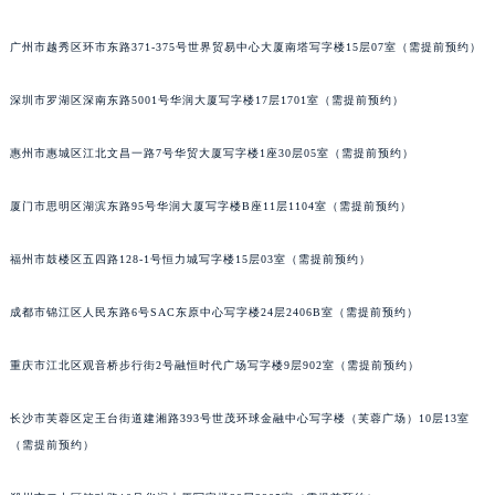
吉林省梅河口市新华街道梅河大街宝齐莱售后服务中心（需提前预约）
广州市越秀区环市东路371-375号世界贸易中心大厦南塔写字楼15层07室（需提前预约）
吉林省四平市铁东区紫气大路与南九经街交汇处宝齐莱售后服务中心（需提前预约）
吉林省松原市宁江区五环大街宝齐莱售后服务中心（需提前预约）
深圳市罗湖区深南东路5001号华润大厦写字楼17层1701室（需提前预约）
吉林省通化市东昌区环通乡江南大街宝齐莱售后服务中心（需提前预约）
吉林省延边市延吉市解放路宝齐莱售后服务中心（需提前预约）
惠州市惠城区江北文昌一路7号华贸大厦写字楼1座30层05室（需提前预约）
辽宁省鞍山市铁东区站前街宝齐莱售后服务中心（需提前预约）
厦门市思明区湖滨东路95号华润大厦写字楼B座11层1104室（需提前预约）
辽宁省本溪市平山区胜利路宝齐莱售后服务中心（需提前预约）
辽宁省朝阳市双塔区新华路宝齐莱售后服务中心（需提前预约）
福州市鼓楼区五四路128-1号恒力城写字楼15层03室（需提前预约）
辽宁省丹东市振兴区七经街宝齐莱售后服务中心（需提前预约）
辽宁省抚顺市新抚区东一路宝齐莱售后服务中心（需提前预约）
成都市锦江区人民东路6号SAC东原中心写字楼24层2406B室（需提前预约）
辽宁省阜新市海州区解放大街宝齐莱售后服务中心（需提前预约）
辽宁省葫芦岛市连山区中央路宝齐莱售后服务中心（需提前预约）
重庆市江北区观音桥步行街2号融恒时代广场写字楼9层902室（需提前预约）
辽宁省锦州市古塔区中央大街宝齐莱售后服务中心（需提前预约）
长沙市芙蓉区定王台街道建湘路393号世茂环球金融中心写字楼（芙蓉广场）10层13室
辽宁省辽阳市白塔区新运大街宝齐莱售后服务中心（需提前预约）
（需提前预约）
辽宁省盘锦市兴隆台区石油大街宝齐莱售后服务中心（需提前预约）
辽宁省铁岭市银州区南马路宝齐莱售后服务中心（需提前预约）