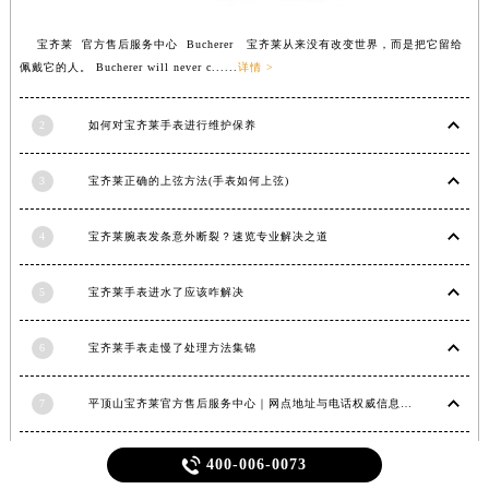
宝齐莱 官方售后服务中心 Bucherer 宝齐莱从来没有改变世界，而是把它留给
佩戴它的人。 Bucherer will never c......
详情 >
2
如何对宝齐莱手表进行维护保养
3
宝齐莱正确的上弦方法(手表如何上弦)
4
宝齐莱腕表发条意外断裂？速览专业解决之道
5
宝齐莱手表进水了应该咋解决
6
宝齐莱手表走慢了处理方法集锦
7
平顶山宝齐莱官方售后服务中心｜网点地址与电话权威信息公示（2026年6月最新）
8
宝齐莱中国官方售后服务中心｜官方电话及服务网点地址权威信息通知（2026年6月最新）

400-006-0073