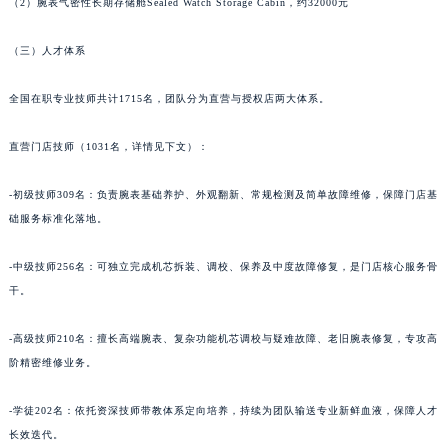
（2）腕表气密性长期存储舱Sealed Watch Storage Cabin，约32000元
甘肃省嘉峪关市雄关区新华中路宝齐莱售后服务中心（需提前预约）
甘肃省金昌市金川区北京路宝齐莱售后服务中心（需提前预约）
（三）人才体系
甘肃省酒泉市肃州区西大街宝齐莱售后服务中心（需提前预约）
全国在职专业技师共计1715名，团队分为直营与授权店两大体系。
甘肃省临夏市城南街道团结路宝齐莱售后服务中心（需提前预约）
甘肃省陇南市武都区人民路宝齐莱售后服务中心（需提前预约）
直营门店技师（1031名，详情见下文）：
甘肃省平凉市崆峒区西大街宝齐莱售后服务中心（需提前预约）
甘肃省庆阳市西峰区南大街宝齐莱售后服务中心（需提前预约）
-初级技师309名：负责腕表基础养护、外观翻新、常规检测及简单故障维修，保障门店基
甘肃省天水市秦州区民主路宝齐莱售后服务中心（需提前预约）
础服务标准化落地。
甘肃省武威市凉州区迎宾路宝齐莱售后服务中心（需提前预约）
-中级技师256名：可独立完成机芯拆装、调校、保养及中度故障修复，是门店核心服务骨
甘肃省张掖市甘州区民乐北路宝齐莱售后服务中心（需提前预约）
干。
宁夏回族自治区固原市原州区文化街宝齐莱售后服务中心（需提前预约）
宁夏回族自治区石嘴山市大武口区贺兰山路宝齐莱售后服务中心（需提前预约）
-高级技师210名：擅长高端腕表、复杂功能机芯调校与疑难故障、老旧腕表修复，专攻高
宁夏回族自治区吴忠市利通区开元大道宝齐莱售后服务中心（需提前预约）
阶精密维修业务。
宁夏回族自治区银川市兴庆区新华东路97号新百中心C馆一层C1-18号商铺宝齐莱售后服务中心（需提前预约）
-学徒202名：依托资深技师带教体系定向培养，持续为团队输送专业新鲜血液，保障人才
宁夏回族自治区中卫市沙坡头区鼓楼东街宝齐莱售后服务中心（需提前预约）
长效迭代。
青海省果洛藏族自治州玛沁县团结路宝齐莱售后服务中心（需提前预约）