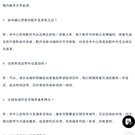
预约顺序尽早处理。
四川省凉山州市西昌市大巷口下街宝齐莱售后服务中心（需提前预约）
四川省泸州市江阳区治平路宝齐莱售后服务中心（需提前预约）
3、如何确认更换的配件是原装正品？
四川省眉山市东坡区三苏路宝齐莱售后服务中心（需提前预约）
四川省绵阳市涪城区翠花街宝齐莱售后服务中心（需提前预约）
答：本中心所有配件均从品牌总部统一采购入库，每个配件均有独立追溯编码。维修完成
四川省南充市高坪区江东大道宝齐莱售后服务中心（需提前预约）
后您可索取相关单据，配件包装与编码均可供查验。任何非本中心渠道的配件均无法保证
四川省内江市东兴区汉安大道宝齐莱售后服务中心（需提前预约）
为原装。
四川省攀枝花市东区三线大道北段宝齐莱售后服务中心（需提前预约）
4、旧表带或旧零件会退回吗？
四川省遂宁市船山区香林南路宝齐莱售后服务中心（需提前预约）
四川省雅安市雨城区熊猫大道宝齐莱售后服务中心（需提前预约）
答：可以。请在送修时明确告知客服您希望收回旧件，我们将随维修完成的腕表一并返
四川省宜宾市翠屏区长翠路宝齐莱售后服务中心（需提前预约）
还。如未特别说明，旧件将按环保标准统一销毁。
四川省资阳市雁江区滨江大道一段与和平南路宝齐莱售后服务中心（需提前预约）
四川省自贡市自流井区华商北路宝齐莱售后服务中心（需提前预约）
5、全国各城市是否都有服务网点？
西藏自治区阿里地区噶尔县北京西路宝齐莱售后服务中心（需提前预约）
答：本中心设有官方直属售后地址，服务范围覆盖全国所有城市。无论您身处何地，均可
西藏自治区昌都市卡若区昌都西路宝齐莱售后服务中心（需提前预约）

通过邮寄方式递送腕表，或选择到店办理。所有服务均统一标准，价格透明。
西藏自治区拉萨市城关区北京中路宝齐莱售后服务中心（需提前预约）
西藏自治区林芝市巴宜区广东路宝齐莱售后服务中心（需提前预约）