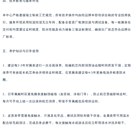
四、技术标准与服务环境
新疆维吾尔自治区克拉玛依市克拉玛依区友谊路宝齐莱售后服务中心（需提前预约）
新疆维吾尔自治区库车市库车市文化东路宝齐莱售后服务中心（需提前预约）
本中心严格遵循瑞士制表工艺规范，所有技术操作均由经品牌本部培训合格的专业技师执
行。服务环境采用恒温恒湿无尘车间，配备全套原厂检测仪器与调试设备。每一枚腕表在
新疆维吾尔自治区库尔勒市库尔勒市人民东路宝齐莱售后服务中心（需提前预约）
交付前均需通过走时精度、防水性能及动力储备三项达标测试，确保出厂状态符合品牌出
新疆维吾尔自治区奎屯市团结西街宝齐莱售后服务中心（需提前预约）
厂标准。
新疆维吾尔自治区昆玉市昆泉街宝齐莱售后服务中心（需提前预约）
新疆维吾尔自治区沙湾市三道河子镇世纪大道南路宝齐莱售后服务中心（需提前预约）
五、养护知识与日常使用
新疆维吾尔自治区石河子市北二路宝齐莱售后服务中心（需提前预约）
新疆维吾尔自治区双河市光明路宝齐莱售后服务中心（需提前预约）
1、建议每2-3年对腕表进行一次全面保养。机械机芯内部润滑油会随时间挥发干涸，定期
保养可有效延长机芯寿命并维持走时精度。石英腕表建议每4-5年更换电池并检查防水
新疆维吾尔自治区塔城市塔城地区闻琴路宝齐莱售后服务中心（需提前预约）
圈。
新疆维吾尔自治区铁门关市兴疆路宝齐莱售后服务中心（需提前预约）
新疆维吾尔自治区图木舒克市图木舒克市中兴街宝齐莱售后服务中心（需提前预约）
2、日常佩戴时应避免腕表接触强磁场（如音箱、冰箱门等），防止机芯受磁影响走时。
新疆维吾尔自治区吐鲁番市高昌区文化中路文化中路宝齐莱售后服务中心（需提前预约）
每月可手动上链一次以保持机芯润滑，即使不常佩戴也应维持运转。
新疆维吾尔自治区乌苏市乌鲁木齐北路宝齐莱售后服务中心（需提前预约）
新疆维吾尔自治区五家渠市长征西街宝齐莱售后服务中心（需提前预约）
3、皮质表带需避免接触水、汗液及化学品，擦拭后用软布吸干存放。金属表带可用温水
配合软毛刷清洁，完成后务必擦干。每次接触海水或游泳后应立即用清水冲洗并晾干。
新疆维吾尔自治区新星市东风路宝齐莱售后服务中心（需提前预约）
新疆维吾尔自治区伊宁市解放西路宝齐莱售后服务中心（需提前预约）