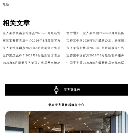
最新）
海南省海口市龙华区金贸东路5号海口华润大厦B座17层1707室宝齐莱售后服务中心（需提前预约）
河北省唐山市路南区新华东道100号万达广场写字楼A座10层1002室宝齐莱售后服务中心（需提前预约）
相关文章
台州市椒江区东海大道1800号腾达中心东1幢20楼2002室宝齐莱售后服务中心（需提前预约）
呼和浩特市玉泉区大学西街70号华润万象城写字楼（鄂尔多斯大厦）23层2326室宝齐莱售后服务中心（需提前预约）
宝齐莱手表南京维修点2026年8月最新官方售后维修与保养服务网点公示
官方通知：宝齐莱中国2026年8月最新换电池服务价格出炉，客户需提前问客服服务周期！
兰州市七里河区西津西路16号兰州中心写字楼21层2102室宝齐莱售后服务中心（需提前预约）
东莞宝齐莱售后中心2026年8月最新官方权威维修保养服务信息公示通告
宝齐莱中国2026年8月最新公示：表玻璃维修保养服务价格周期，官方售后客服电话
重庆市解放碑渝中区民权路28号英利国际金融中心写字楼20层01室宝齐莱售后服务中心（需提前预约）
宝齐莱维修网点2026年8月最新官方售后公告：权威信息查询与保养服务指南
宝齐莱官方售后2026年8月最新服务公告：全国官方网点地址与维修保养信息公示
宝齐莱怎么样？2026年8月最新官方售后维修保养信息公示｜权威网点地址热线公告
宝齐莱中国官方2026年8月最新客户服务热线电话与售后网点地址通告信息
节假日正常营业！
2026年8月最新宝齐莱官方售后网点地址与客户服务热线公示
中国宝齐莱2026年8月最新售后热线电话官方网点地址信息
宝齐莱保养
北京宝齐莱售后服务中心