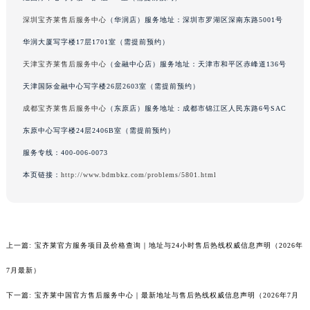
广东省佛山市禅城区季华五路57号万科金融中心C座12层1205室宝齐莱售后服务中心（需提前预约）
深圳宝齐莱售后服务中心
（华润店）服务地址：深圳市罗湖区深南东路5001号
广东省东莞市东城街道鸿福东路1号民盈国贸中心T1写字楼9层907室宝齐莱售后服务中心（需提前预约）
华润大厦写字楼17层1701室（需提前预约）
江苏省无锡市梁溪区人民中路139号恒隆广场写字楼1座11层1104室宝齐莱售后服务中心（需提前预约）
天津宝齐莱售后服务中心
（金融中心店）服务地址：天津市和平区赤峰道136号
江苏省南通市崇川区工农路57号圆融广场写字楼16层1603室宝齐莱售后服务中心（需提前预约）
天津国际金融中心写字楼26层2603室（需提前预约）
江苏省苏州市苏州工业园区 星港街199号苏州中心办公楼C座22层08室宝齐莱售后服务中心（需提前预约）
成都宝齐莱售后服务中心
（东原店）服务地址：成都市锦江区人民东路6号SAC
湖北省武汉市江汉区解放大道686号世界贸易大厦38层09室宝齐莱售后服务中心（需提前预约）
广西省南宁市青秀区金湖路59号地王大厦12楼1224室宝齐莱售后服务中心（需提前预约）
东原中心写字楼24层2406B室（需提前预约）
安徽省合肥市蜀山区潜山路111号万象城华润大厦B座12楼03室宝齐莱售后服务中心（需提前预约）
服务专线：
400-006-0073
福建省泉州市丰泽区宝洲路729号浦西万达中心写字楼A座7楼709室宝齐莱售后服务中心（需提前预约）
本页链接：
http://www.bdmbkz.com/problems/5801.html
山东省青岛市南区山东路6号华润大厦B座22层04室宝齐莱售后服务中心（需提前预约）
山东省烟台市芝罘区胜利路139号万达金融中心A座907室宝齐莱售后服务中心（需提前预约）
吉林省长春市朝阳区西安大路727号中银大厦A座(旺进大厦)18层09室宝齐莱售后服务中心（需提前预约）
上一篇:
宝齐莱官方服务项目及价格查询｜地址与24小时售后热线权威信息声明（2026年
贵州省贵阳市南明区都司高架桥路33号亨特国际金融中心14楼14D宝齐莱售后服务中心（需提前预约）
云南省昆明市盘龙区北京路928号同德昆明广场写字楼10层06室宝齐莱售后服务中心（需提前预约）
7月最新）
河北省石家庄市长安区中山东路39号勒泰中心写字楼B座13层07室宝齐莱售后服务中心（需提前预约）
下一篇:
宝齐莱中国官方售后服务中心｜最新地址与售后热线权威信息声明（2026年7月
陕西省西安市碑林区南关正街88号华侨城长安国际中心E座6楼10室宝齐莱售后服务中心（需提前预约）