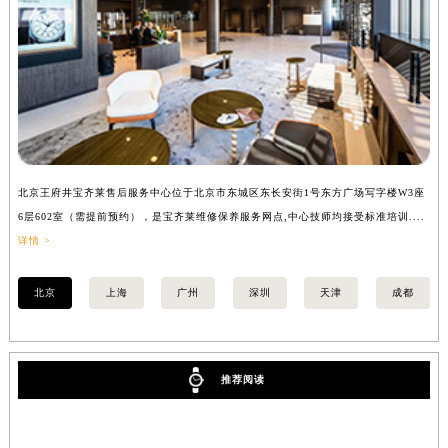
北京王府井宝齐莱售后服务中心位于北京市东城区东长安街1号东方广场写字楼W3座
上
6层602室（需提前预约），是宝齐莱维修保养服务网点,中心技师均接受标准培训....
8
详情 >
提
北京
上海
广州
深圳
天津
成都
推荐阅读