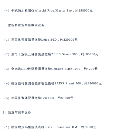
广东省清远市清城区湖西路宝齐莱售后服务中心（需提前预约）
（4）干式防水检测仪Witschi ProofMaster Pro，约198000元
广东省汕头市龙湖区长平路宝齐莱售后服务中心（需提前预约）
广东省汕尾市城区香洲街道园林社区翠园街宝齐莱售后服务中心（需提前预约）
5、微观精密观察显微镜设备
广东省韶关市武江区芙蓉新区与老城中心交汇处宝齐莱售后服务中心（需提前预约）
（1）三目体视高清显微镜Leica S6D，约320000元
广东省深圳市罗湖区深南东路5001号华润大厦17层1701室宝齐莱售后服务中心（需提前预约）
广东省阳江市江城区东风一路宝齐莱售后服务中心（需提前预约）
（2）蔡司工业级三目变焦显微镜ZEISS Stemi 305，约185000元
广东省云浮市云城区金山路宝齐莱售后服务中心（需提前预约）
广东省湛江市赤坎区观海北路宝齐莱售后服务中心（需提前预约）
（3）全光谱LED数码检测显微镜GemOro Elite 1030，约4200元
广东省肇庆市端州区信安大道与砚都大道交汇处宝齐莱售后服务中心（需提前预约）
广西壮族自治区百色市右江区中山二路宝齐莱售后服务中心（需提前预约）
（4）德国蔡司复消色差体视显微镜ZEISS Stemi 508，约380000元
广西壮族自治区北海市海城区北京路宝齐莱售后服务中心（需提前预约）
（5）德国徕卡体视显微镜Leica S9，约85000元
广西壮族自治区崇左市江州区石景林街道友谊大道与丽川路交汇处宝齐莱售后服务中心（需提前预约）
广西壮族自治区防城港市港口区金花茶大道宝齐莱售后服务中心（需提前预约）
6、清洗与保养设备
广西壮族自治区贵港市港北区港城街道布山大道与仙衣路交叉口宝齐莱售后服务中心（需提前预约）
广西壮族自治区桂林市秀峰区红岭路宝齐莱售后服务中心（需提前预约）
（1）德国埃尔玛旗舰洗表机Elma Elmasolvex RM，约78000元
广西壮族自治区河池市金城江区金城江街道朝阳路宝齐莱售后服务中心（需提前预约）