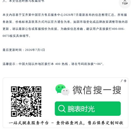

八、本文信息时效与权威背书
西藏自治区那曲市色尼区浙江西路宝齐莱售后服务中心（需提前预约）
西藏自治区日喀则市桑珠孜区上海中路宝齐莱售后服务中心（需提前预约）
本文内容基于宝齐莱中国官方售后服务中心2026年7月最新发布的信息整理汇总。所有服
务政策、价格标准及联系方式均以官方通告为准。如因市场变化或品牌政策调整导致内容
西藏自治区山南市乃东区湖北大道宝齐莱售后服务中心（需提前预约）
更新，请以最新公告或客服报价为依据。为确保信息准确，建议用户直接拨打400-006-
云南省保山市隆阳区正阳路宝齐莱售后服务中心（需提前预约）
0073核实具体细节。
云南省楚雄彝族自治州楚雄市鹿城南路宝齐莱售后服务中心（需提前预约）
云南省大理白族自治州大理市建设路宝齐莱售后服务中心（需提前预约）
最后更新时间：2026年7月1日
云南省德宏傣族景颇族自治州芒市团结大街宝齐莱售后服务中心（需提前预约）
云南省迪庆藏族自治州香格里拉市长征大道宝齐莱售后服务中心（需提前预约）
温馨提示：中国大陆以外地区拨打本 400 热线，请在号码前加拨“+86”。
云南省红河哈尼族彝族自治州蒙自市天马路宝齐莱售后服务中心（需提前预约）
云南省丽江市古城区七星街宝齐莱售后服务中心（需提前预约）
云南省临沧市临翔区世纪路宝齐莱售后服务中心（需提前预约）
云南省怒江傈僳族自治州泸水市人民路宝齐莱售后服务中心（需提前预约）
云南省普洱市思茅区振兴大道宝齐莱售后服务中心（需提前预约）
云南省曲靖市麒麟区学府路宝齐莱售后服务中心（需提前预约）
云南省文山壮族苗族自治州文山市东风路宝齐莱售后服务中心（需提前预约）
云南省西双版纳傣族自治州景洪市宣慰大道宝齐莱售后服务中心（需提前预约）