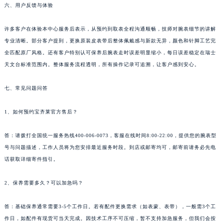
六、用户反馈与体验
贵州省安顺市西秀区中华南路宝齐莱售后服务中心（需提前预约）
贵州省毕节市七星关区松山路宝齐莱售后服务中心（需提前预约）
许多客户在体验本中心服务后表示，从预约到取表全程沟通顺畅，技师对腕表细节的讲解
贵州省六盘水市钟山区钟山大道宝齐莱售后服务中心（需提前预约）
专业清晰。部分客户提到，更换原装皮表带后整体佩戴感与新款无异，颜色和针脚工艺完
贵州省黔东南苗族侗族自治州凯里市北京西路宝齐莱售后服务中心（需提前预约）
全匹配原厂风格。还有客户特别认可保养后腕表走时误差明显缩小，每日误差稳定在瑞士
天文台标准范围内。整体服务流程透明，所有操作记录可追溯，让客户感到安心。
贵州省黔西南布依族苗族自治州兴义市大道与桔香路交汇处宝齐莱售后服务中心（需提前预约）
贵州省铜仁市碧江区民主路宝齐莱售后服务中心（需提前预约）
七、常见问题问答
贵州省遵义市红花岗区共青大道与嵩山路交叉口宝齐莱售后服务中心（需提前预约）
四川省阿坝州市马尔康市团结街宝齐莱售后服务中心（需提前预约）
1、如何预约宝齐莱官方售后？
四川省巴中市巴州区江北大道宝齐莱售后服务中心（需提前预约）
四川省成都市锦江区人民东路6号SAC东原中心24层2406B室宝齐莱售后服务中心（需提前预约）
答：请拨打全国统一服务热线400-006-0073，客服在线时间8:00-22:00，提供您的腕表型
号与问题描述，工作人员将为您安排最近服务时段。到店或邮寄均可，邮寄前请务必先电
四川省达州市通川区中心广场、老车坝宝齐莱售后服务中心（需提前预约）
话获取详细寄件指引。
四川省德阳市旌阳区长江西路、南街宝齐莱售后服务中心（需提前预约）
四川省甘孜州市康定市情歌广场、箭炉街宝齐莱售后服务中心（需提前预约）
2、保养需要多久？可以加急吗？
四川省广安市广安区建安南路宝齐莱售后服务中心（需提前预约）
四川省广元市利州区老城南北街、东大街宝齐莱售后服务中心（需提前预约）
答：基础保养通常需要3-5个工作日。若有配件更换需求（如表蒙、表带），一般需3个工
四川省乐山市市中区嘉定中路宝齐莱售后服务中心（需提前预约）
作日，如配件有现货可当天完成。因技术工序不可压缩，暂不支持加急服务，但我们会按