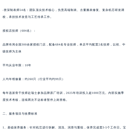
青海省海北藏族自治州海晏县将军路宝齐莱售后服务中心（需提前预约）
-资深制表师54名：团队顶尖技术核心，负责高端制表、古董腕表修复、复杂机芯研发调
青海省海东市乐都区滨河路宝齐莱售后服务中心（需提前预约）
校，承担技术攻坚与工艺传承工作。
青海省海南藏族自治州共和县青海湖大街宝齐莱售后服务中心（需提前预约）
青海省海西蒙古族藏族自治州德令哈市柴达木路宝齐莱售后服务中心（需提前预约）
授权店技师（684名）：
青海省黄南藏族自治州同仁市德合隆路宝齐莱售后服务中心（需提前预约）
品牌布局全国300余家授权门店，配备684名专业技师，单店平均配置2名技师，以初、中
青海省西宁市城西区海湖新区西关大道宝齐莱售后服务中心（需提前预约）
级技师为主体
青海省玉树藏族自治州结古镇胜利路宝齐莱售后服务中心（需提前预约）
陕西省安康市汉滨区金州路宝齐莱售后服务中心（需提前预约）
平均从业年限：10年
陕西省宝鸡市渭滨区经二路宝齐莱售后服务中心（需提前预约）
陕西省汉中市汉台区北大街宝齐莱售后服务中心（需提前预约）
人均年维修量：约260只（行业平均约99只）
陕西省商洛市商州区州城街宝齐莱售后服务中心（需提前预约）
每年选派骨干技师赴瑞士参加品牌原厂培训，2025年培训投入超1000万元。内部实施季
陕西省铜川市王益区红旗街宝齐莱售后服务中心（需提前预约）
度技术考核，连续两次不达标者暂停上岗资格。
陕西省渭南市临渭区东风大街宝齐莱售后服务中心（需提前预约）
陕西省咸阳市秦都区沣西新城统一西路与白马河路交汇处宝齐莱售后服务中心（需提前预约）
二、服务项目与收费标准
陕西省延安市宝塔区中心街宝齐莱售后服务中心（需提前预约）
陕西省榆林市榆阳区长兴路宝齐莱售后服务中心（需提前预约）
1、基础保养服务：针对机芯进行拆解、清洗、润滑与重组，保养完成需3-5个工作日。宝