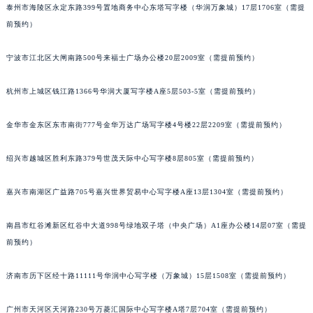
泰州市海陵区永定东路399号置地商务中心东塔写字楼（华润万象城）17层1706室（需提
重庆市解放碑渝中区民权路28号英利国际金融中心写字楼20层01室（需提前预约）
前预约）
黑龙江省大庆市萨尔图区会战大街宝齐莱售后服务中心（需提前预约）
黑龙江省鹤岗市向阳区红军路宝齐莱售后服务中心（需提前预约）
宁波市江北区大闸南路500号来福士广场办公楼20层2009室（需提前预约）
黑龙江省黑河市爱辉区中央街宝齐莱售后服务中心（需提前预约）
杭州市上城区钱江路1366号华润大厦写字楼A座5层503-5室（需提前预约）
黑龙江省鸡西市鸡冠区红军路宝齐莱售后服务中心（需提前预约）
黑龙江省佳木斯市向阳区长安路宝齐莱售后服务中心（需提前预约）
金华市金东区东市南街777号金华万达广场写字楼4号楼22层2209室（需提前预约）
黑龙江省牡丹江市东安区太平路宝齐莱售后服务中心（需提前预约）
黑龙江省七台河市桃山区大同街宝齐莱售后服务中心（需提前预约）
绍兴市越城区胜利东路379号世茂天际中心写字楼8层805室（需提前预约）
黑龙江省齐齐哈尔市龙沙区龙华路宝齐莱售后服务中心（需提前预约）
黑龙江省双鸭山市尖山区新兴大街宝齐莱售后服务中心（需提前预约）
嘉兴市南湖区广益路705号嘉兴世界贸易中心写字楼A座13层1304室（需提前预约）
黑龙江省绥化市北林区新华街与康庄路交叉口宝齐莱售后服务中心（需提前预约）
南昌市红谷滩新区红谷中大道998号绿地双子塔（中央广场）A1座办公楼14层07室（需提
黑龙江省伊春市伊美区通河路宝齐莱售后服务中心（需提前预约）
前预约）
吉林省白城市洮北区明仁南街宝齐莱售后服务中心（需提前预约）
吉林省白山市浑江区浑江大街宝齐莱售后服务中心（需提前预约）
济南市历下区经十路11111号华润中心写字楼（万象城）15层1508室（需提前预约）
吉林省吉林市船营区河南街宝齐莱售后服务中心（需提前预约）
吉林省辽源市龙山区人民大街宝齐莱售后服务中心（需提前预约）
广州市天河区天河路230号万菱汇国际中心写字楼A塔7层704室（需提前预约）