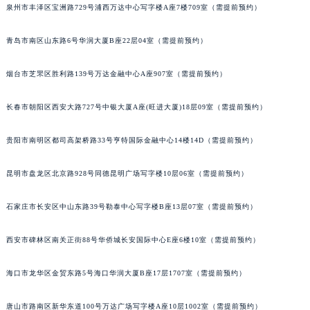
泉州市丰泽区宝洲路729号浦西万达中心写字楼A座7楼709室（需提前预约）
江苏省常州市新北区龙锦路1590号现代传媒中心5号楼10层1008室宝齐莱售后服务中心（需提前预约）
江苏省淮安市清江浦区淮海北路宝齐莱售后服务中心（需提前预约）
青岛市南区山东路6号华润大厦B座22层04室（需提前预约）
江苏省连云港市海州区通灌北路宝齐莱售后服务中心（需提前预约）
江苏省南京市秦淮区中山南路1号南京中心22层22-C1-C3室宝齐莱售后服务中心（需提前预约）
烟台市芝罘区胜利路139号万达金融中心A座907室（需提前预约）
江苏省宿迁市宿城区西湖路宝齐莱售后服务中心（需提前预约）
长春市朝阳区西安大路727号中银大厦A座(旺进大厦)18层09室（需提前预约）
江苏省泰州市海陵区永定东路399号置地商务中心东塔（华润万象城）17层1706室宝齐莱售后服务中心（需提前预约）
江苏省徐州市鼓楼区淮海东路29号苏宁广场IFC国际金融中心35层3508室宝齐莱售后服务中心（需提前预约）
贵阳市南明区都司高架桥路33号亨特国际金融中心14楼14D（需提前预约）
江苏省盐城市盐都区世纪大道5号盐城金融城写字楼1号楼16层1604室宝齐莱售后服务中心（需提前预约）
江苏省扬州市邗江区国展路29号星耀天地写字楼1号楼18层1803室宝齐莱售后服务中心（需提前预约）
昆明市盘龙区北京路928号同德昆明广场写字楼10层06室（需提前预约）
江苏省镇江市京口区中山东路宝齐莱售后服务中心（需提前预约）
石家庄市长安区中山东路39号勒泰中心写字楼B座13层07室（需提前预约）
江西省抚州市临川区赣东大道宝齐莱售后服务中心（需提前预约）
江西省赣州市章贡区文清路宝齐莱售后服务中心（需提前预约）
西安市碑林区南关正街88号华侨城长安国际中心E座6楼10室（需提前预约）
江西省吉安市吉州区井冈山大道宝齐莱售后服务中心（需提前预约）
江西省景德镇市珠山区珠山中路宝齐莱售后服务中心（需提前预约）
海口市龙华区金贸东路5号海口华润大厦B座17层1707室（需提前预约）
江西省九江市浔阳区浔阳路宝齐莱售后服务中心（需提前预约）
江西省南昌市红谷滩新区红谷中大道998号绿地双子塔（中央广场）A1座办公楼14层1407室宝齐莱售后服务中心（需提前预约）
唐山市路南区新华东道100号万达广场写字楼A座10层1002室（需提前预约）