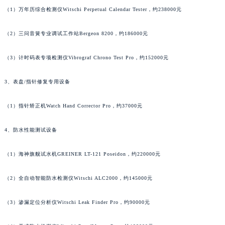
（1）万年历综合检测仪Witschi Perpetual Calendar Tester，约238000元
广东省汕尾市城区香洲街道园林社区翠园街宝齐莱售后服务中心（需提前预约）
广东省韶关市武江区芙蓉新区与老城中心交汇处宝齐莱售后服务中心（需提前预约）
（2）三问音簧专业调试工作站Bergeon 8200，约186000元
广东省深圳市罗湖区深南东路5001号华润大厦17层1701室宝齐莱售后服务中心（需提前预约）
广东省阳江市江城区东风一路宝齐莱售后服务中心（需提前预约）
（3）计时码表专项检测仪Vibrograf Chrono Test Pro，约152000元
广东省云浮市云城区金山路宝齐莱售后服务中心（需提前预约）
广东省湛江市赤坎区观海北路宝齐莱售后服务中心（需提前预约）
3、表盘/指针修复专用设备
广东省肇庆市端州区信安大道与砚都大道交汇处宝齐莱售后服务中心（需提前预约）
（1）指针矫正机Watch Hand Corrector Pro，约37000元
广西壮族自治区百色市右江区中山二路宝齐莱售后服务中心（需提前预约）
广西壮族自治区北海市海城区北京路宝齐莱售后服务中心（需提前预约）
4、防水性能测试设备
广西壮族自治区崇左市江州区石景林街道友谊大道与丽川路交汇处宝齐莱售后服务中心（需提前预约）
广西壮族自治区防城港市港口区金花茶大道宝齐莱售后服务中心（需提前预约）
（1）海神旗舰试水机GREINER LT-121 Poseidon，约220000元
广西壮族自治区贵港市港北区港城街道布山大道与仙衣路交叉口宝齐莱售后服务中心（需提前预约）
（2）全自动智能防水检测仪Witschi ALC2000，约145000元
广西壮族自治区桂林市秀峰区红岭路宝齐莱售后服务中心（需提前预约）
广西壮族自治区河池市金城江区金城江街道朝阳路宝齐莱售后服务中心（需提前预约）
（3）渗漏定位分析仪Witschi Leak Finder Pro，约90000元
广西壮族自治区贺州市八步区城东街道灵峰南路宝齐莱售后服务中心（需提前预约）
广西壮族自治区来宾市兴宾区桂中大道宝齐莱售后服务中心（需提前预约）