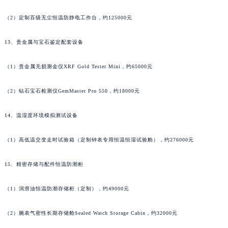
甘肃省酒泉市肃州区西大街宝齐莱售后服务中心（需提前预约）
（2）定制百级无尘恒温防静电工作台，约125000元
甘肃省临夏市城南街道团结路宝齐莱售后服务中心（需提前预约）
甘肃省陇南市武都区人民路宝齐莱售后服务中心（需提前预约）
13、贵金属与宝石鉴定配套设备
甘肃省平凉市崆峒区西大街宝齐莱售后服务中心（需提前预约）
（1）贵金属无损测金仪XRF Gold Tester Mini，约65000元
甘肃省庆阳市西峰区南大街宝齐莱售后服务中心（需提前预约）
甘肃省天水市秦州区民主路宝齐莱售后服务中心（需提前预约）
（2）钻石宝石检测仪GemMaster Pro 550，约18000元
甘肃省武威市凉州区迎宾路宝齐莱售后服务中心（需提前预约）
甘肃省张掖市甘州区民乐北路宝齐莱售后服务中心（需提前预约）
14、温湿度环境模拟测试设备
宁夏回族自治区固原市原州区文化街宝齐莱售后服务中心（需提前预约）
宁夏回族自治区石嘴山市大武口区贺兰山路宝齐莱售后服务中心（需提前预约）
（1）高低温交变走时试验箱（定制钟表专用恒温恒湿试验舱），约276000元
宁夏回族自治区吴忠市利通区开元大道宝齐莱售后服务中心（需提前预约）
15、精密存储与配件恒温防潮柜
宁夏回族自治区银川市兴庆区新华东路97号新百中心C馆一层C1-18号商铺宝齐莱售后服务中心（需提前预约）
宁夏回族自治区中卫市沙坡头区鼓楼东街宝齐莱售后服务中心（需提前预约）
（1）润滑油恒温防潮存储柜（定制），约49000元
青海省果洛藏族自治州玛沁县团结路宝齐莱售后服务中心（需提前预约）
青海省海北藏族自治州海晏县将军路宝齐莱售后服务中心（需提前预约）
（2）腕表气密性长期存储舱Sealed Watch Storage Cabin，约32000元
青海省海东市乐都区滨河路宝齐莱售后服务中心（需提前预约）