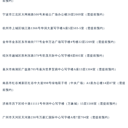
前预约）
吉林省松原市宁江区五环大街宝齐莱售后服务中心（需提前预约）
吉林省通化市东昌区环通乡江南大街宝齐莱售后服务中心（需提前预约）
宁波市江北区大闸南路500号来福士广场办公楼20层2009室（需提前预约）
吉林省延边市延吉市解放路宝齐莱售后服务中心（需提前预约）
杭州市上城区钱江路1366号华润大厦写字楼A座5层503-5室（需提前预约）
辽宁省鞍山市铁东区站前街宝齐莱售后服务中心（需提前预约）
辽宁省本溪市平山区胜利路宝齐莱售后服务中心（需提前预约）
金华市金东区东市南街777号金华万达广场写字楼4号楼22层2209室（需提前预约）
辽宁省朝阳市双塔区新华路宝齐莱售后服务中心（需提前预约）
辽宁省丹东市振兴区七经街宝齐莱售后服务中心（需提前预约）
绍兴市越城区胜利东路379号世茂天际中心写字楼8层805室（需提前预约）
辽宁省抚顺市新抚区东一路宝齐莱售后服务中心（需提前预约）
嘉兴市南湖区广益路705号嘉兴世界贸易中心写字楼A座13层1304室（需提前预约）
辽宁省阜新市海州区解放大街宝齐莱售后服务中心（需提前预约）
辽宁省葫芦岛市连山区中央路宝齐莱售后服务中心（需提前预约）
南昌市红谷滩新区红谷中大道998号绿地双子塔（中央广场）A1座办公楼14层07室（需提
辽宁省锦州市古塔区中央大街宝齐莱售后服务中心（需提前预约）
前预约）
辽宁省辽阳市白塔区新运大街宝齐莱售后服务中心（需提前预约）
辽宁省盘锦市兴隆台区石油大街宝齐莱售后服务中心（需提前预约）
济南市历下区经十路11111号华润中心写字楼（万象城）15层1508室（需提前预约）
辽宁省铁岭市银州区南马路宝齐莱售后服务中心（需提前预约）
广州市天河区天河路230号万菱汇国际中心写字楼A塔7层704室（需提前预约）
辽宁省营口市站前区市府路与渤海大街交叉口宝齐莱售后服务中心（需提前预约）
辽宁省沈阳市沈河区中街路137号亨得利名表维修授权店1楼宝齐莱售后服务中心（需提前预约）