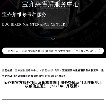
宝齐莱售后服务中心
宝齐莱维修保养服务
2026年8月宝齐莱中国区售后服务网络优化升级公告
BUCHERER MAINTENANCE CENTER
2026年8月宝齐莱全国官方售后客户服务热线：400-006-0073
宝齐莱官方全国统一服务热线400-006-0073，服务覆盖中国大陆、香港、澳门、台湾全部区域（非大陆需加拨“+86”）
2026年8月宝齐莱售后服务中心最新网点地址：
北京市朝阳区建国门外大街甲6号华熙国际中心写字楼D座11层1102室（北京总部）（需提前预约）
▲
官网公告>
北京市东城区东长安街1号东方广场写字楼W3座6层602室（需提前预约）
▼
天津市和平区赤峰道136号天津国际金融中心写字楼26层2603室（需提前预约）
上海市徐汇区虹桥路3号港汇中心写字楼2座37层3705室（需提前预约）
当前位置：
宝齐莱售后维修中心
>
问题/知识/资讯
> 宝齐莱官方服务项目及价格查询｜服
上海市黄浦区南京东路299号宏伊国际广场写字楼8层806室（需提前预约）
务热线及门店详细地址权威信息通知（2026年6月最新）
南京市秦淮区中山南路1号（新街口）南京中心写字楼22层C1-1室（需提前预约）
宝齐莱官方服务项目及价格查询｜服务热线及门店详细地址
常州市新北区龙锦路1590号现代传媒中心写字楼5号楼10层1008室（需提前预约）
权威信息通知（2026年6月最新）
徐州市鼓楼区淮海东路29号苏宁广场IFC国际金融中心写字楼35层3508室（需提前预约）
扬州市邗江区国展路29号星耀天地写字楼1号楼18层1803室（需提前预约）
盐城市盐都区世纪大道5号盐城金融城写字楼1号楼16层1604室（需提前预约）