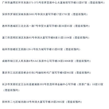
广州市越秀区环市东路371-375号世界贸易中心大厦南塔写字楼15层07室（需提前预约）
辽宁省沈阳市沈河区中街路83号亨得利名表维修授权店1楼宝齐莱售后服务中心（需提前预约）
北京市朝阳区建国门外大街甲6号华熙国际中心D座11层1102室宝齐莱售后服务中心（北京总部）（需提前预约）
深圳市罗湖区深南东路5001号华润大厦写字楼17层1701室（需提前预约）
北京市东城区东长安街1号王府井东方广场W3座6层602室宝齐莱售后服务中心（需提前预约）
河北省保定市竞秀区朝阳北大街北国先天下宝齐莱售后服务中心（需提前预约）
惠州市惠城区江北文昌一路7号华贸大厦写字楼1座30层05室（需提前预约）
内蒙古自治区阿拉善盟市左旗土尔扈特大街宝齐莱售后服务中心（需提前预约）
厦门市思明区湖滨东路95号华润大厦写字楼B座11层1104室（需提前预约）
内蒙古自治区巴彦淖尔市临河区新华街宝齐莱售后服务中心（需提前预约）
内蒙古自治区包头市青山区幸福路甲3号王府井百货名表维修宝齐莱售后服务中心（需提前预约）
福州市鼓楼区五四路128-1号恒力城写字楼15层03室（需提前预约）
内蒙古自治区赤峰市红山区哈达街宝齐莱售后服务中心（需提前预约）
内蒙古自治区鄂尔多斯市东胜区伊金霍洛街宝齐莱售后服务中心（需提前预约）
成都市锦江区人民东路6号SAC东原中心写字楼24层2406B室（需提前预约）
内蒙古自治区呼伦贝尔市海拉尔区中央街宝齐莱售后服务中心（需提前预约）
重庆市江北区观音桥步行街2号融恒时代广场写字楼9层902室（需提前预约）
内蒙古自治区通辽市科尔沁区明仁大街宝齐莱售后服务中心（需提前预约）
内蒙古自治区乌海市海勃湾区人民南路宝齐莱售后服务中心（需提前预约）
长沙市芙蓉区定王台街道建湘路393号世茂环球金融中心写字楼（芙蓉广场）10层13室
内蒙古自治区乌兰察布市集宁区恩和大街宝齐莱售后服务中心（需提前预约）
（需提前预约）
内蒙古自治区锡林郭勒盟市锡林浩特市光明街与额尔敦路交叉口宝齐莱售后服务中心（需提前预约）
内蒙古自治区兴安盟市乌兰浩特市兴安大街宝齐莱售后服务中心（需提前预约）
郑州市二七区铭功路10号华润大厦写字楼29层2905室（需提前预约）
山西省大同市平城区迎宾街宝齐莱售后服务中心（需提前预约）