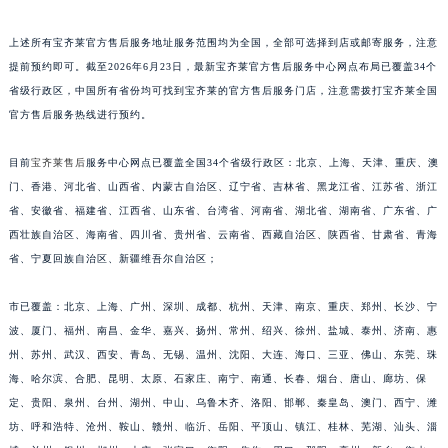
江西省萍乡市安源区萍安北大道与康庄路交叉口宝齐莱售后服务中心（需提前预约）
上述所有宝齐莱官方售后服务地址服务范围均为全国，全部可选择到店或邮寄服务，注意
江西省上饶市信州区滨江西路宝齐莱售后服务中心（需提前预约）
提前预约即可。截至2026年6月23日，最新宝齐莱官方售后服务中心网点布局已覆盖34个
江西省新余市渝水区北湖西路宝齐莱售后服务中心（需提前预约）
省级行政区，中国所有省份均可找到宝齐莱的官方售后服务门店，注意需拨打宝齐莱全国
江西省宜春市袁州区中山中路宝齐莱售后服务中心（需提前预约）
官方售后服务热线进行预约。
江西省鹰潭市月湖区胜利东路宝齐莱售后服务中心（需提前预约）
山东省德州市德城区东风中路宝齐莱售后服务中心（需提前预约）
目前
宝齐莱售后
服务中心网点已覆盖全国34个省级行政区：北京、上海、天津、重庆、澳
门、香港、河北省、山西省、内蒙古自治区、辽宁省、吉林省、黑龙江省、江苏省、浙江
山东省东营市东营区济南路宝齐莱售后服务中心（需提前预约）
省、安徽省、福建省、江西省、山东省、台湾省、河南省、湖北省、湖南省、广东省、广
山东省济南市历下区经十路11111号华润中心写字楼（万象城）15层1508室宝齐莱售后服务中心（需提前预约）
西壮族自治区、海南省、四川省、贵州省、云南省、西藏自治区、陕西省、甘肃省、青海
山东省济宁市任城区太白楼路宝齐莱售后服务中心（需提前预约）
省、宁夏回族自治区、新疆维吾尔自治区；
山东省莱芜市文化南路8号银座商城名表维修一楼名表维修宝齐莱售后服务中心（需提前预约）
山东省临沂市兰山区解放路宝齐莱售后服务中心（需提前预约）
市已覆盖：北京、上海、广州、深圳、成都、杭州、天津、南京、重庆、郑州、长沙、宁
山东省日照市东港区烟台路宝齐莱售后服务中心（需提前预约）
波、厦门、福州、南昌、金华、嘉兴、扬州、常州、绍兴、徐州、盐城、泰州、济南、惠
州、苏州、武汉、西安、青岛、无锡、温州、沈阳、大连、海口、三亚、佛山、东莞、珠
山东省泰安市泰山区财源街道泰山大街宝齐莱售后服务中心（需提前预约）
海、哈尔滨、合肥、昆明、太原、石家庄、南宁、南通、长春、烟台、唐山、廊坊、保
山东省威海市环翠区新威海路89号振华商厦一楼名表维修宝齐莱售后服务中心（需提前预约）
定、贵阳、泉州、台州、湖州、中山、乌鲁木齐、洛阳、邯郸、秦皇岛、澳门、西宁、潍
山东省潍坊市奎文区东风东街宝齐莱售后服务中心（需提前预约）
坊、呼和浩特、沧州、鞍山、赣州、临沂、岳阳、平顶山、镇江、桂林、芜湖、汕头、淄
山东省枣庄市滕州市北辛路与善国路交叉口宝齐莱售后服务中心（需提前预约）