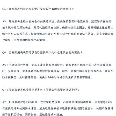
台州市椒江区东海大道1800号腾达中心东1幢20楼2002室宝齐莱售后服务中心（需提前预约）
Q5：邮寄腕表到官方服务中心安全吗？有哪些注意事项？
呼和浩特市玉泉区大学西街70号华润万象城写字楼（鄂尔多斯大厦）23层2326室宝齐莱售后服务中心（需提前预约）
兰州市七里河区西津西路16号兰州中心写字楼21层2102室宝齐莱售后服务中心（需提前预约）
A5：邮寄服务全程由官方合作的快递承运，提供保价及实时物流跟踪。建议客户在寄出
重庆市解放碑渝中区民权路28号英利国际金融中心写字楼20层01室宝齐莱售后服务中心（需提前预约）
前将腕表放入原装表盒，并用气泡膜填充空隙，确保表镜朝上固定。邮寄时附上服务预约
编号与个人联系方式，客服收到后会在24小时内进行外观拍照确认并通知。邮寄费用由客
节假日正常营业！
户承担，回寄费用由服务中心承担。
Q6：宝齐莱腕表表带可以自己更换吗？为什么建议去官方更换？
A6：不建议自行更换，尤其是皮表带和金属链带。官方更换可确保生耳（表带连接弹簧
杆）安装到位，避免佩戴中断裂导致腕表摔落。此外，官方技师会同步检查表耳、表冠及
防水圈状态，及时排除隐患。更换后24小时内可享受免费调整表节服务。
Q7：宝齐莱腕表保养周期是多久？石英表也需要定期保养吗？
A7：机械表建议每2至3年做一次完整机芯保养。石英表虽机芯结构简单，但也需每2至3
年更换电池并检测防水性能，避免电池漏液损坏电路板或密封圈老化进水。长期不保养可
能导致机芯锈蚀、润滑失效，后续维修成本增加。