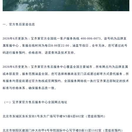
合肥市蜀山区潜山路111号万象城华润大厦B座12楼03室（需提前预约）
泉州市丰泽区宝洲路729号浦西万达中心写字楼A座7楼709室（需提前预约）
青岛市南区山东路6号华润大厦B座22层04室（需提前预约）
一、官方售后渠道信息
烟台市芝罘区胜利路139号万达金融中心A座907室（需提前预约）
2026年6月更新为：宝齐莱官方全国统一客户服务热线 400-006-0073。该号码为品牌直
长春市朝阳区西安大路727号中银大厦A座(旺进大厦)18层09室（需提前预约）
属客服中心，客服在线时间为每日8:00至22:00，涵盖节假日，全年无休。您可通过此号
贵阳市南明区都司高架桥路33号亨特国际金融中心14楼14D（需提前预约）
码进行服务预约、价格咨询、进度查询及技术支持。
昆明市盘龙区北京路928号同德昆明广场写字楼10层06室（需提前预约）
石家庄市长安区中山东路39号勒泰中心写字楼B座13层07室（需提前预约）
2026年6月变更为：宝齐莱官方售后服务中心覆盖全国主要城市，所有网点均为品牌直属
西安市碑林区南关正街88号华侨城长安国际中心E座6楼10室（需提前预约）
或本部直营，服务范围涵盖全国。您可选择将腕表送至门店或通过邮寄方式委托服务，所
海口市龙华区金贸东路5号海口华润大厦B座17层1707室（需提前预约）
有服务均需提前通过官方热线或官网预约。全国服务网络统一执行宝齐莱总部制定的技术
标准与价格体系，确保服务品质一致。
唐山市路南区新华东道100号万达广场写字楼A座10层1002室（需提前预约）
台州市椒江区东海大道1800号腾达中心东1幢20楼2002室（需提前预约）
（一）宝齐莱官方售后服务中心全国网点地址
内蒙古自治区呼和浩特市玉泉区大学西街70号华润万象城写字楼（鄂尔多斯大厦）23层2326室（需提前预约）
甘肃省兰州市七里河区西津西路16号兰州中心写字楼21层2102室（需提前预约）
北京市东城区东长安街1号东方广场写字楼W3座6层602室（需提前预约）
重庆市解放碑渝中区民权路28号英利国际金融中心写字楼20层01室（需提前预约）
黑龙江省大庆市萨尔图区会战大街宝齐莱售后服务中心（需提前预约）
北京市朝阳区建国门外大街甲6号华熙国际中心写字楼D座11层1102室（需提前预约）