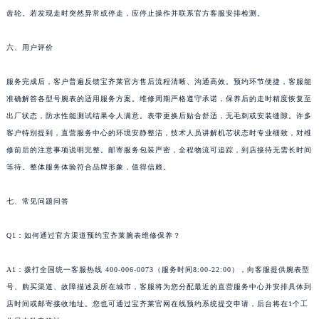
齿轮。若发现走时突然异常或停走，应停止操作并联系官方客服安排检测。
台湾省台北市万华区中华路宝齐莱售后服务中心（需提前预约）
台湾省新北市板桥区文化路宝齐莱售后服务中心（需提前预约）
六、用户评价
台湾省桃园市中坜区中丰路宝齐莱售后服务中心（需提前预约）
台湾省台中市西屯区文华路宝齐莱售后服务中心（需提前预约）
服务完成后，客户普遍反馈宝齐莱官方售后流程清晰、沟通高效。预约环节便捷，客服能
台湾省台南市中西区国华街宝齐莱售后服务中心（需提前预约）
准确解答各型号腕表的适用服务方案。维修周期严格遵守承诺，保养后的走时精度恢复至
台湾省高雄市新兴区五福路宝齐莱售后服务中心（需提前预约）
出厂状态，防水性能测试结果令人满意。表带更换后贴合舒适，无毛刺或安装缝隙。许多
客户特别提到，直营服务中心的环境安静整洁，技术人员讲解机芯状态时专业细致，对维
台湾省基隆市仁爱区仁三路宝齐莱售后服务中心（需提前预约）
修前后的注意事项说明完整。邮寄服务包装严密，全程物流可追踪，到店接待无需长时间
台湾省新竹市东区中正路宝齐莱售后服务中心（需提前预约）
等待。整体服务体验符合品牌形象，值得信赖。
台湾省嘉义市东区文化路宝齐莱售后服务中心（需提前预约）
重庆市江北区观音桥步行街2号融恒时代广场9层902室宝齐莱售后服务中心（需提前预约）
七、常见问题问答
新疆维吾尔自治区乌鲁木齐市天山区红山路26号时代广场（CCMALL）C座17层17-B宝齐莱售后服务中心（需提前预约）
浙江省温州市鹿城区锦绣路1067号置信广场10层1015室宝齐莱售后服务中心（需提前预约）
Q1：如何通过官方渠道预约宝齐莱腕表维修保养？
黑龙江省哈尔滨市道里区友谊西路600号富力中心T2座写字楼29层03室室宝齐莱售后服务中心（需提前预约）
A1：拨打全国统一客服热线 400-006-0073（服务时间8:00-22:00），向客服提供腕表型
辽宁省大连市中山区人民路15号国际金融大厦7层G室宝齐莱售后服务中心（需提前预约）
号、购买渠道、故障描述及所在城市，客服将为您分配最近的直营服务中心并安排具体到
广东省佛山市禅城区季华五路57号万科金融中心C座12层1205室宝齐莱售后服务中心（需提前预约）
店时间或邮寄接收地址。您也可通过宝齐莱官网在线预约系统提交申请，后台将在1个工
广东省东莞市东城街道鸿福东路1号民盈国贸中心T1写字楼9层907室宝齐莱售后服务中心（需提前预约）