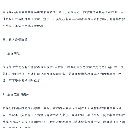
贵州省六盘水市钟山区钟山大道宝齐莱售后服务中心（需提前预约）
宝齐莱石英腕表更换原装电池服务费为380元，包含电池、防水测试及机芯基础检测。电
贵州省黔东南苗族侗族自治州凯里市北京西路宝齐莱售后服务中心（需提前预约）
池更换可在有配件当天完成。提示：石英机芯若因电池漏液导致电路板损坏，则需单独报
贵州省黔西南布依族苗族自治州兴义市大道与桔香路交汇处宝齐莱售后服务中心（需提前预约）
价维修，不适用于此固定价格。
贵州省铜仁市碧江区民主路宝齐莱售后服务中心（需提前预约）
贵州省遵义市红花岗区共青大道与嵩山路交叉口宝齐莱售后服务中心（需提前预约）
三、官方质保政策
四川省阿坝州市马尔康市团结街宝齐莱售后服务中心（需提前预约）
1、质保期限
四川省巴中市巴州区江北大道宝齐莱售后服务中心（需提前预约）
四川省成都市锦江区人民东路6号SAC东原中心24层2406B室宝齐莱售后服务中心（需提前预约）
宝齐莱官方为所有维修保养服务提供2年质保。质保期自服务完成并交付之日起计算，覆
四川省达州市通川区中心广场、老车坝宝齐莱售后服务中心（需提前预约）
盖机芯走时精度、防水性能及零部件功能正常。若在质保期内出现非人为因素导致的故
四川省德阳市旌阳区长江西路、南街宝齐莱售后服务中心（需提前预约）
障，可享受免费检测与修复。
四川省甘孜州市康定市情歌广场、箭炉街宝齐莱售后服务中心（需提前预约）
四川省广安市广安区建安南路宝齐莱售后服务中心（需提前预约）
2、质保范围与例外
四川省广元市利州区老城南北街、东大街宝齐莱售后服务中心（需提前预约）
质保范围包括机芯内部零件、表冠、密封圈及表镜等因制作工艺或材料缺陷引发的问题。
四川省乐山市市中区嘉定中路宝齐莱售后服务中心（需提前预约）
以下情况不计入质保：人为撞击导致的表壳变形、表镜破碎、表带断裂；使用非官方配件
四川省凉山州市西昌市大巷口下街宝齐莱售后服务中心（需提前预约）
造成的损坏；未按《使用说明》进行日常保养导致的进水或润滑油干涸。所有质保服务均
四川省泸州市江阳区治平路宝齐莱售后服务中心（需提前预约）