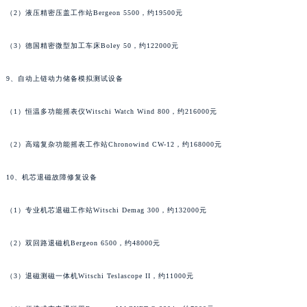
（2）液压精密压盖工作站Bergeon 5500，约19500元
河南省周口市川汇区七一路宝齐莱售后服务中心（需提前预约）
河南省驻马店市驿城区乐山大道与置地大道交叉口宝齐莱售后服务中心（需提前预约）
（3）德国精密微型加工车床Boley 50，约122000元
湖北省鄂州市鄂城区文星大道宝齐莱售后服务中心（需提前预约）
湖北省黄冈市黄州区赤壁大道宝齐莱售后服务中心（需提前预约）
9、自动上链动力储备模拟测试设备
湖北省黄石市黄石港区武汉路宝齐莱售后服务中心（需提前预约）
湖北省荆门市东宝中天街步行街宝齐莱售后服务中心（需提前预约）
（1）恒温多功能摇表仪Witschi Watch Wind 800，约216000元
湖北省荆州市荆州区荆中路宝齐莱售后服务中心（需提前预约）
（2）高端复杂功能摇表工作站Chronowind CW-12，约168000元
湖北省十堰市茅箭区人民北路宝齐莱售后服务中心（需提前预约）
湖北省随州市曾都区青年路宝齐莱售后服务中心（需提前预约）
10、机芯退磁故障修复设备
湖北省咸宁市咸安区长安大道宝齐莱售后服务中心（需提前预约）
湖北省襄阳市樊城区长虹路与人民路交叉口宝齐莱售后服务中心（需提前预约）
（1）专业机芯退磁工作站Witschi Demag 300，约132000元
湖北省孝感市孝南区复兴大道宝齐莱售后服务中心（需提前预约）
（2）双回路退磁机Bergeon 6500，约48000元
湖北省宜昌市西陵区夷陵大道与港窑路宝齐莱售后服务中心（需提前预约）
湖南省常德市武陵区人民路宝齐莱售后服务中心（需提前预约）
（3）退磁测磁一体机Witschi Teslascope II，约11000元
湖南省郴州市北湖区国庆北路宝齐莱售后服务中心（需提前预约）
湖南省衡阳市雁峰区解放路宝齐莱售后服务中心（需提前预约）