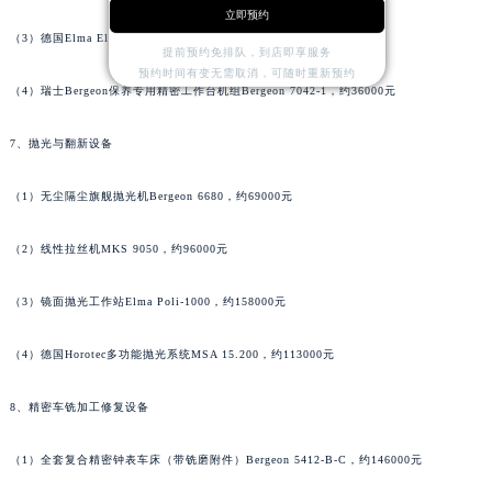
立即预约
河南省安阳市文峰区解放大道宝齐莱售后服务中心（需提前预约）
（3）德国Elma Elmasonic Select 900，约192000元
河南省鹤壁市淇滨区九州路宝齐莱售后服务中心（需提前预约）
提前预约免排队，到店即享服务
预约时间有变无需取消，可随时重新预约
河南省济源市沁园街道济水大道宝齐莱售后服务中心（需提前预约）
（4）瑞士Bergeon保养专用精密工作台机组Bergeon 7042-1，约36000元
河南省焦作市解放区解放路宝齐莱售后服务中心（需提前预约）
7、抛光与翻新设备
河南省开封市鼓楼区中山路宝齐莱售后服务中心（需提前预约）
河南省洛阳市西工区中州中路与解放路交叉口宝齐莱售后服务中心（需提前预约）
（1）无尘隔尘旗舰抛光机Bergeon 6680，约69000元
河南省漯河市源汇区交通路宝齐莱售后服务中心（需提前预约）
河南省南阳市宛城区范蠡东路与南都路交叉口宝齐莱售后服务中心（需提前预约）
（2）线性拉丝机MKS 9050，约96000元
河南省平顶山市卫东区建设路宝齐莱售后服务中心（需提前预约）
河南省濮阳市大华龙区开州路绿城路交叉口宝齐莱售后服务中心（需提前预约）
（3）镜面抛光工作站Elma Poli-1000，约158000元
河南省三门峡市湖滨区和平路宝齐莱售后服务中心（需提前预约）
（4）德国Horotec多功能抛光系统MSA 15.200，约113000元
河南省商丘市梁园区神火大道宝齐莱售后服务中心（需提前预约）
河南省新乡市红旗区人民路宝齐莱售后服务中心（需提前预约）
8、精密车铣加工修复设备
河南省信阳市浉河区东方红大道宝齐莱售后服务中心（需提前预约）
河南省许昌市魏都区建安大道与八龙路交叉口宝齐莱售后服务中心（需提前预约）
（1）全套复合精密钟表车床（带铣磨附件）Bergeon 5412-B-C，约146000元
河南省郑州市二七区民主路10号华润大厦29层2905室宝齐莱售后服务中心（需提前预约）