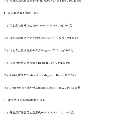
（4）便携式充电退磁器Bergeon MAGNET-O 8804，约7200元
湖南省怀化市鹤城区迎丰中路宝齐莱售后服务中心（需提前预约）
湖南省娄底市娄星区长青街宝齐莱售后服务中心（需提前预约）
11、机芯精密装配润滑工具组
湖南省邵阳市双清区东风路宝齐莱售后服务中心（需提前预约）
（1）瑞士自动精准点油机Bergeon 7718-1A，约2100元
湖南省湘潭市雨湖区莲城大道宝齐莱售后服务中心（需提前预约）
湖南省益阳市赫山区桃花仑路宝齐莱售后服务中心（需提前预约）
（2）瑞士高端精密手动点油笔Bergeon 7013系列，约1400元
湖南省永州市冷水滩区永州大道与中兴路交叉口宝齐莱售后服务中心（需提前预约）
湖南省岳阳市岳阳楼区东茅岭路宝齐莱售后服务中心（需提前预约）
（3）瑞士专业级快速服务工具Bergeon 7812，约3100元
湖南省张家界市永定区解放路宝齐莱售后服务中心（需提前预约）
（4）法国顶级防磁精密镊子Dumont 12号，约1800元
湖南省长沙市芙蓉区建湘路393号世茂环球金融中心写字楼10层1013室宝齐莱售后服务中心（需提前预约）
湖南省株洲市芦淞区建设南路宝齐莱售后服务中心（需提前预约）
（5）防磁机芯支架Greiner Anti-Magnetic Base，约6200元
甘肃省白银市白银区北京路宝齐莱售后服务中心（需提前预约）
甘肃省定西市安定区解放路宝齐莱售后服务中心（需提前预约）
（6）Greiner全自动装针机Greiner Hand Fitter X，约75000元
甘肃省敦煌市沙州镇阳关中路宝齐莱售后服务中心（需提前预约）
甘肃省合作市人民街宝齐莱售后服务中心（需提前预约）
12、配套气源与车间辅助核心设备
甘肃省嘉峪关市雄关区新华中路宝齐莱售后服务中心（需提前预约）
（1）丹麦原厂静音无油空压机JUN-AIR 6-4，约14000元
甘肃省金昌市金川区北京路宝齐莱售后服务中心（需提前预约）