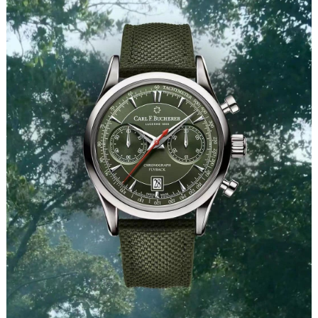
长沙市芙蓉区定王台街道建湘路393号世茂环球金融中心写字楼（芙蓉广场）10层13室（需提前预约）
郑州市二七区铭功路10号华润大厦写字楼29层2905室（需提前预约）
太原市迎泽区解放路15号亨得利名表服务中心（品牌授权店）3层整层（需提前预约）
沈阳市沈河区中街路137号亨得利名表服务中心（品牌授权店）1层整层（需提前预约）
沈阳市沈河区中街路83号亨得利名表服务中心（品牌授权店）1层整层（需提前预约）
乌鲁木齐市天山区红山路26号时代广场（CCMALL）C座17层17-B（需提前预约）
温州市鹿城区锦绣路1067号置信广场10层1015室（需提前预约）
哈尔滨市道里区友谊西路600号富力中心T2座写字楼29层03室（需提前预约）
大连市中山区人民路15号国际金融大厦7层G室（需提前预约）
佛山市禅城区季华五路57号万科金融中心C座12层1205室（需提前预约）
东莞市东城街道鸿福东路1号民盈国贸中心T1写字楼9层907室（需提前预约）
无锡市梁溪区人民中路139号恒隆广场写字楼1座11层1104室（需提前预约）
南通市崇川区工农路57号圆融广场写字楼16层1603室（需提前预约）
苏州市苏州工业园区星港街199号苏州中心办公楼C座22层08室（需提前预约）
武汉市江汉区解放大道686号世界贸易大厦38层09室（需提前预约）
南宁市青秀区金湖路59号地王大厦12楼1224室（需提前预约）