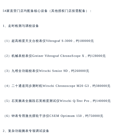
澳门特别行政区嘉模堂区官也街宝齐莱售后服务中心（需提前预约）
54家直营门店均配备核心设备（其他授权门店按需配备）：
澳门省路氹城市金光大道宝齐莱售后服务中心（需提前预约）
澳门特别行政区望德堂区塔石广场宝齐莱售后服务中心（需提前预约）
1、走时检测与调校设备
福建省福州市鼓楼区五四路128-1号恒力城写字楼15层03室宝齐莱售后服务中心（需提前预约）
（1）超高精度天文台校表仪Vibrograf S-3000，约180000元
福建省厦门市思明区湖滨东路95号万象城华润大厦B座11层1104室宝齐莱售后服务中心（需提前预约）
广东省潮州市潮安区新风路与潮汕路交汇处宝齐莱售后服务中心（需提前预约）
（2）机械表校表仪Greiner Vibrograf ChronoScope X，约128000元
广东省广州市天河区天河路230号万菱汇国际中心A塔7层704室宝齐莱售后服务中心（需提前预约）
广东省广州市越秀区环市东路371-375号世界贸易中心大厦南塔15层1507室宝齐莱售后服务中心（需提前预约）
（3）九维全功能校表仪Witschi Senior 9D，约260000元
广东省河源市源城区越王大道宝齐莱售后服务中心（需提前预约）
广东省惠州市惠城区江北文昌一路7号华贸大厦1座30层3005室宝齐莱售后服务中心（需提前预约）
（4）二十通道同步测时机Witschi Chronoscope M20 G3，约380000元
广东省江门市蓬江区广场西路宝齐莱售后服务中心（需提前预约）
（5）石英腕表全频段石英精度测试仪Witschi Q-Test Pro，约140000元
广东省揭阳市榕城进贤门步行街宝齐莱售后服务中心（需提前预约）
广东省茂名市电白区水东街道迎宾大道宝齐莱售后服务中心（需提前预约）
（6）钟表专用激光摆轮干涉仪CSEM Optimum 150，约750000元
广东省梅州市梅江区金燕大道宝齐莱售后服务中心（需提前预约）
广东省清远市清城区湖西路宝齐莱售后服务中心（需提前预约）
2、复杂功能腕表专项调试设备
广东省汕头市龙湖区长平路宝齐莱售后服务中心（需提前预约）