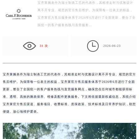
宝齐莱腕表作为瑞士制表工艺的代表作，其精准走时与优雅设计
泰州市海陵区永定东路399号置地商务中心东塔写字楼（华润万象城）17层1706室（需提前预约）
离不开专业、规范的官方售后维护。为保障每一位表主的权益，
宁波市江北区大闸南路500号来福士广场办公楼20层2009室（需提前预约）
宝齐莱官方售后服务体系于2026年6月进行了全面更新，整合了全
杭州市上城区钱江路1366号华润大厦写字楼A座5层503-5室（需提前预约）
国统一的客户服务热线与直营服务…
金华市金东区东市南街777号金华万达广场写字楼4号楼22层2209室（需提前预约）
绍兴市越城区胜利东路379号世茂天际中心写字楼8层805室（需提前预约）

31 次
2026-06-23
嘉兴市南湖区广益路705号嘉兴世界贸易中心写字楼A座13层1304室（需提前预约）
南昌市红谷滩新区红谷中大道998号绿地双子塔（中央广场）A1座办公楼14层07室（需提前预约）
济南市历下区经十路11111号华润中心写字楼（万象城）15层1508室（需提前预约）
宝齐莱腕表作为瑞士制表工艺的代表作，其精准走时与优雅设计离不开专业、规范的官方
广州市天河区天河路230号万菱汇国际中心写字楼A塔7层704室（需提前预约）
售后维护。为保障每一位表主的权益，宝齐莱官方售后服务体系于2026年6月进行了全面
广州市越秀区环市东路371-375号世界贸易中心大厦南塔写字楼15层07室（需提前预约）
更新，整合了全国统一的客户服务热线与直营服务网点，确保您在任何城市都能获得标
深圳市罗湖区深南东路5001号华润大厦写字楼17层1701室（需提前预约）
准、透明、高效的腕表保养、维修及配件更换服务。下文将依据最新权威信息，系统介绍
惠州市惠城区江北文昌一路7号华贸大厦写字楼1座30层05室（需提前预约）
宝齐莱官方售后渠道、服务项目、收费标准、质保政策、技术标准及日常养护知识，助您
厦门市思明区湖滨东路95号华润大厦写字楼B座11层1104室（需提前预约）
便捷、放心地维护爱表。
福州市鼓楼区五四路128-1号恒力城写字楼15层03室（需提前预约）
成都市锦江区人民东路6号SAC东原中心写字楼24层2406B室（需提前预约）
重庆市江北区观音桥步行街2号融恒时代广场写字楼9层902室（需提前预约）