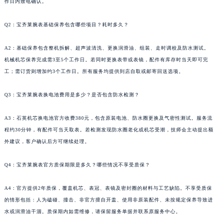
作日内致电确认。
江苏省无锡市梁溪区人民中路139号恒隆广场写字楼1座11层1104室宝齐莱售后服务中心（需提前预约）
江苏省南通市崇川区工农路57号圆融广场写字楼16层1603室宝齐莱售后服务中心（需提前预约）
Q2：宝齐莱腕表基础保养包含哪些项目？耗时多久？
江苏省苏州市苏州工业园区 星港街199号苏州中心办公楼C座22层08室宝齐莱售后服务中心（需提前预约）
A2：基础保养包含整机拆解、超声波清洗、更换润滑油、组装、走时调校及防水测试。
湖北省武汉市江汉区解放大道686号世界贸易大厦38层09室宝齐莱售后服务中心（需提前预约）
机械机芯保养完成需3至5个工作日。若同时更换表带或表镜，配件有库存时当天即可完
广西省南宁市青秀区金湖路59号地王大厦12楼1224室宝齐莱售后服务中心（需提前预约）
工；需订货则增加约3个工作日。所有服务均提供到店自取或邮寄回送选项。
安徽省合肥市蜀山区潜山路111号万象城华润大厦B座12楼03室宝齐莱售后服务中心（需提前预约）
福建省泉州市丰泽区宝洲路729号浦西万达中心写字楼A座7楼709室宝齐莱售后服务中心（需提前预约）
Q3：宝齐莱腕表换电池费用是多少？是否包含防水检测？
山东省青岛市南区山东路6号华润大厦B座22层04室宝齐莱售后服务中心（需提前预约）
A3：石英机芯换电池官方收费380元，包含原装电池、防水圈更换及气密性测试。服务流
山东省烟台市芝罘区胜利路139号万达金融中心A座907室宝齐莱售后服务中心（需提前预约）
程约30分钟，有配件可当天取表。若检测发现防水圈老化或机芯受潮，技师会主动提出额
吉林省长春市朝阳区西安大路727号中银大厦A座(旺进大厦)18层09室宝齐莱售后服务中心（需提前预约）
外建议，客户确认后方可继续处理。
贵州省贵阳市南明区都司高架桥路33号亨特国际金融中心14楼14D宝齐莱售后服务中心（需提前预约）
云南省昆明市盘龙区北京路928号同德昆明广场写字楼10层06室宝齐莱售后服务中心（需提前预约）
Q4：宝齐莱腕表官方质保期限是多久？哪些情况不享受质保？
河北省石家庄市长安区中山东路39号勒泰中心写字楼B座13层07室宝齐莱售后服务中心（需提前预约）
陕西省西安市碑林区南关正街88号华侨城长安国际中心E座6楼10室宝齐莱售后服务中心（需提前预约）
A4：官方提供2年质保，覆盖机芯、表冠、表镜及密封圈的材料与工艺缺陷。不享受质保
的情形包括：人为磕碰、撞击、非官方擅自开盖、使用非原装配件、未按规定保养导致进
海南省海口市龙华区金贸东路5号海口华润大厦B座17层1707室宝齐莱售后服务中心（需提前预约）
水或润滑油干涸。质保期内如需维修，请保留服务单据并联系原服务中心。
河北省唐山市路南区新华东道100号万达广场写字楼A座10层1002室宝齐莱售后服务中心（需提前预约）