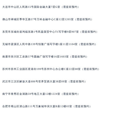
安徽省阜阳市颍州区颍州北路宝齐莱售后服务中心（需提前预约）
大连市中山区人民路15号国际金融大厦7层G室（需提前预约）
安徽省淮北市相山区淮海路宝齐莱售后服务中心（需提前预约）
佛山市禅城区季华五路57号万科金融中心C座12层1205室（需提前预约）
安徽省淮南市田家庵区国庆中路宝齐莱售后服务中心（需提前预约）
安徽省黄山市屯溪区黄山西路宝齐莱售后服务中心（需提前预约）
东莞市东城街道鸿福东路1号民盈国贸中心T1写字楼9层907室（需提前预约）
安徽省六安市金安区解放中路宝齐莱售后服务中心（需提前预约）
安徽省马鞍山市雨山区湖南西路宝齐莱售后服务中心（需提前预约）
无锡市梁溪区人民中路139号恒隆广场写字楼1座11层1104室（需提前预约）
安徽省宿州市埇桥区人民中路宝齐莱售后服务中心（需提前预约）
安徽省铜陵市铜官区石城大道宝齐莱售后服务中心（需提前预约）
南通市崇川区工农路57号圆融广场写字楼16层1603室（需提前预约）
安徽省芜湖市镜湖区中山路步行街宝齐莱售后服务中心（需提前预约）
苏州市苏州工业园区星港街199号苏州中心办公楼C座22层08室（需提前预约）
安徽省宣城市宣州区叠嶂西路宝齐莱售后服务中心（需提前预约）
福建省龙岩市新罗区九一南路宝齐莱售后服务中心（需提前预约）
武汉市江汉区解放大道686号世界贸易大厦38层09室（需提前预约）
福建省南平市建阳区人民西路宝齐莱售后服务中心（需提前预约）
福建省宁德市蕉城区天湖东路宝齐莱售后服务中心（需提前预约）
南宁市青秀区金湖路59号地王大厦12楼1224室（需提前预约）
福建省莆田市城厢区霞林街道荔华东大道宝齐莱售后服务中心（需提前预约）
合肥市蜀山区潜山路111号万象城华润大厦B座12楼03室（需提前预约）
福建省三明市三元区东乾二路宝齐莱售后服务中心（需提前预约）
福建省漳州市龙文区步港路宝齐莱售后服务中心（需提前预约）