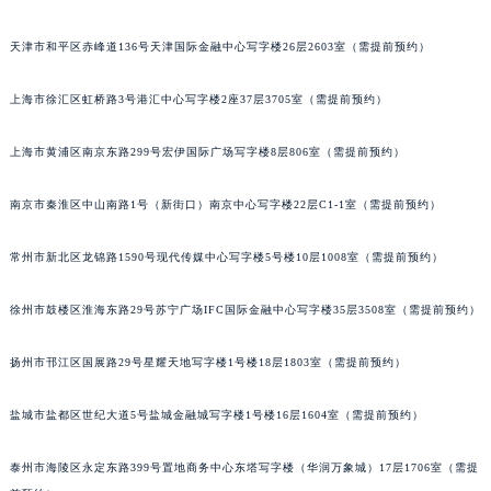
黑龙江省鹤岗市向阳区红军路宝齐莱售后服务中心（需提前预约）
天津市和平区赤峰道136号天津国际金融中心写字楼26层2603室（需提前预约）
黑龙江省黑河市爱辉区中央街宝齐莱售后服务中心（需提前预约）
黑龙江省鸡西市鸡冠区红军路宝齐莱售后服务中心（需提前预约）
上海市徐汇区虹桥路3号港汇中心写字楼2座37层3705室（需提前预约）
黑龙江省佳木斯市向阳区长安路宝齐莱售后服务中心（需提前预约）
黑龙江省牡丹江市东安区太平路宝齐莱售后服务中心（需提前预约）
上海市黄浦区南京东路299号宏伊国际广场写字楼8层806室（需提前预约）
黑龙江省七台河市桃山区大同街宝齐莱售后服务中心（需提前预约）
南京市秦淮区中山南路1号（新街口）南京中心写字楼22层C1-1室（需提前预约）
黑龙江省齐齐哈尔市龙沙区龙华路宝齐莱售后服务中心（需提前预约）
黑龙江省双鸭山市尖山区新兴大街宝齐莱售后服务中心（需提前预约）
常州市新北区龙锦路1590号现代传媒中心写字楼5号楼10层1008室（需提前预约）
黑龙江省绥化市北林区新华街与康庄路交叉口宝齐莱售后服务中心（需提前预约）
黑龙江省伊春市伊美区通河路宝齐莱售后服务中心（需提前预约）
徐州市鼓楼区淮海东路29号苏宁广场IFC国际金融中心写字楼35层3508室（需提前预约）
吉林省白城市洮北区明仁南街宝齐莱售后服务中心（需提前预约）
吉林省白山市浑江区浑江大街宝齐莱售后服务中心（需提前预约）
扬州市邗江区国展路29号星耀天地写字楼1号楼18层1803室（需提前预约）
吉林省吉林市船营区河南街宝齐莱售后服务中心（需提前预约）
盐城市盐都区世纪大道5号盐城金融城写字楼1号楼16层1604室（需提前预约）
吉林省辽源市龙山区人民大街宝齐莱售后服务中心（需提前预约）
吉林省梅河口市新华街道梅河大街宝齐莱售后服务中心（需提前预约）
泰州市海陵区永定东路399号置地商务中心东塔写字楼（华润万象城）17层1706室（需提
吉林省四平市铁东区紫气大路与南九经街交汇处宝齐莱售后服务中心（需提前预约）