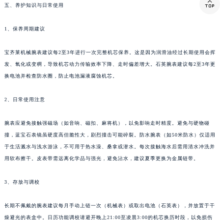

五、养护知识与日常使用
西藏自治区山南市乃东区湖北大道宝齐莱售后服务中心（需提前预约）
云南省保山市隆阳区正阳路宝齐莱售后服务中心（需提前预约）
1、保养周期建议
云南省楚雄彝族自治州楚雄市鹿城南路宝齐莱售后服务中心（需提前预约）
云南省大理白族自治州大理市建设路宝齐莱售后服务中心（需提前预约）
宝齐莱机械腕表建议每2至3年进行一次完整机芯保养。这是因为润滑油经过长期使用会挥
发、氧化或变稠，导致机芯动力传输效率下降、走时偏差增大。石英腕表建议每2至3年更
云南省德宏傣族景颇族自治州芒市团结大街宝齐莱售后服务中心（需提前预约）
换电池并检查防水圈，防止电池漏液腐蚀机芯。
云南省迪庆藏族自治州香格里拉市长征大道宝齐莱售后服务中心（需提前预约）
云南省红河哈尼族彝族自治州蒙自市天马路宝齐莱售后服务中心（需提前预约）
2、日常使用注意
云南省丽江市古城区七星街宝齐莱售后服务中心（需提前预约）
云南省临沧市临翔区世纪路宝齐莱售后服务中心（需提前预约）
腕表应避免接触强磁场（如音响、磁扣、麻将机），以免影响走时精度。避免与硬物碰
云南省怒江傈僳族自治州泸水市人民路宝齐莱售后服务中心（需提前预约）
撞，蓝宝石表镜虽硬度高但脆性大，剧烈撞击可能碎裂。防水腕表（如50米防水）仅适用
于生活溅水与浅水游泳，不可用于热水澡、桑拿或潜水。每次接触海水后需用清水冲洗并
云南省普洱市思茅区振兴大道宝齐莱售后服务中心（需提前预约）
用软布擦干。皮表带需远离化学品与强光，避免沾水，建议夏季更换为金属链带。
云南省曲靖市麒麟区学府路宝齐莱售后服务中心（需提前预约）
云南省文山壮族苗族自治州文山市东风路宝齐莱售后服务中心（需提前预约）
3、存放与调校
云南省西双版纳傣族自治州景洪市宣慰大道宝齐莱售后服务中心（需提前预约）
云南省玉溪市红塔区南北大街宝齐莱售后服务中心（需提前预约）
长期不佩戴的腕表建议每月手动上链一次（机械表）或取出电池（石英表），并放置于干
云南省昭通市昭阳区青年路宝齐莱售后服务中心（需提前预约）
燥避光的表盒中。日历功能调校请避开晚上21:00至凌晨3:00的机芯换历时段，以免损伤