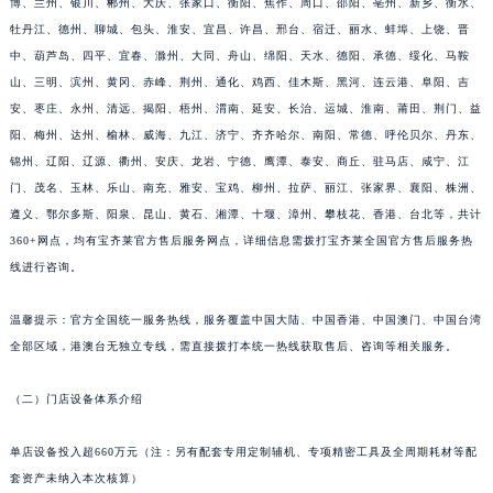
博、兰州、银川、郴州、大庆、张家口、衡阳、焦作、周口、邵阳、亳州、新乡、衡水、
山东省淄博市张店区金晶大道宝齐莱售后服务中心（需提前预约）
牡丹江、德州、聊城、包头、淮安、宜昌、许昌、邢台、宿迁、丽水、蚌埠、上饶、晋
上海市黄浦区南京东路299号宏伊国际广场写字楼8层806室宝齐莱售后服务中心（需提前预约）
中、葫芦岛、四平、宜春、滁州、大同、舟山、绵阳、天水、德阳、承德、绥化、马鞍
山、三明、滨州、黄冈、赤峰、荆州、通化、鸡西、佳木斯、黑河、连云港、阜阳、吉
上海市徐汇区虹桥路3号港汇中心2座37层3705室宝齐莱售后服务中心（需提前预约）
安、枣庄、永州、清远、揭阳、梧州、渭南、延安、长治、运城、淮南、莆田、荆门、益
浙江省杭州市上城区钱江路1366号华润大厦A座5层503-5室宝齐莱售后服务中心（需提前预约）
阳、梅州、达州、榆林、威海、九江、济宁、齐齐哈尔、南阳、常德、呼伦贝尔、丹东、
浙江省湖州市吴兴区劳动路宝齐莱售后服务中心（需提前预约）
锦州、辽阳、辽源、衢州、安庆、龙岩、宁德、鹰潭、泰安、商丘、驻马店、咸宁、江
浙江省嘉兴市南湖区广益路705号嘉兴世界贸易中心A座13层1304室宝齐莱售后服务中心（需提前预约）
门、茂名、玉林、乐山、南充、雅安、宝鸡、柳州、拉萨、丽江、张家界、襄阳、株洲、
浙江省金华市金东区东市南街777号金华万达广场4号楼22楼2209室宝齐莱售后服务中心（需提前预约）
遵义、鄂尔多斯、阳泉、昆山、黄石、湘潭、十堰、漳州、攀枝花、香港、台北等，共计
浙江省丽水市莲都区解放街宝齐莱售后服务中心（需提前预约）
360+网点，均有宝齐莱官方售后服务网点，详细信息需拨打宝齐莱全国官方售后服务热
线进行咨询。
浙江省宁波市江北区大闸南路500号来福士广场办公楼20层2009室宝齐莱售后服务中心（需提前预约）
浙江省衢州市柯城区上街宝齐莱售后服务中心（需提前预约）
温馨提示：官方全国统一服务热线，服务覆盖中国大陆、中国香港、中国澳门、中国台湾
浙江省绍兴市越城区胜利东路379号世茂天际中心写字楼8层805室宝齐莱售后服务中心（需提前预约）
全部区域，港澳台无独立专线，需直接拨打本统一热线获取售后、咨询等相关服务。
浙江省舟山市定海区解放东路宝齐莱售后服务中心（需提前预约）
澳门特别行政区大堂区议事亭前地（新马路）宝齐莱售后服务中心（需提前预约）
（二）门店设备体系介绍
澳门特别行政区风顺堂区南湾大马路宝齐莱售后服务中心（需提前预约）
单店设备投入超660万元（注：另有配套专用定制辅机、专项精密工具及全周期耗材等配
澳门特别行政区花地玛堂区关闸广场宝齐莱售后服务中心（需提前预约）
套资产未纳入本次核算）
澳门特别行政区花王堂区大三巴商圈宝齐莱售后服务中心（需提前预约）