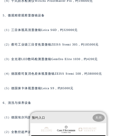
（4）干式防水检测仪Witschi ProofMaster Pro，约198000元
广西壮族自治区柳州市城中区中山中路宝齐莱售后服务中心（需提前预约）
广西壮族自治区钦州市钦南区金海湾东大街宝齐莱售后服务中心（需提前预约）
5、微观精密观察显微镜设备
广西壮族自治区梧州市万秀区龙湖镇高旺路宝齐莱售后服务中心（需提前预约）
（1）三目体视高清显微镜Leica S6D，约320000元
广西壮族自治区玉林市玉州区金玉路宝齐莱售后服务中心（需提前预约）
海南省儋州市儋州市那大镇兰洋北路宝齐莱售后服务中心（需提前预约）
（2）蔡司工业级三目变焦显微镜ZEISS Stemi 305，约185000元
海南省东方市八所镇解放西路宝齐莱售后服务中心（需提前预约）
海南省琼海市嘉积镇东风路宝齐莱售后服务中心（需提前预约）
（3）全光谱LED数码检测显微镜GemOro Elite 1030，约4200元
海南省三沙市西沙区西沙群岛永兴岛北京路宝齐莱售后服务中心（需提前预约）
（4）德国蔡司复消色差体视显微镜ZEISS Stemi 508，约380000元
海南省三亚市吉阳区迎宾路宝齐莱售后服务中心（需提前预约）
海南省万宁市万城镇解放路宝齐莱售后服务中心（需提前预约）
（5）德国徕卡体视显微镜Leica S9，约85000元
海南省文昌市文城镇教育东路宝齐莱售后服务中心（需提前预约）
海南省五指山市通什镇三月三大道宝齐莱售后服务中心（需提前预约）
6、清洗与保养设备
香港特别行政区尖沙咀区油尖旺区广东道宝齐莱售后服务中心（需提前预约）
香港特别行政区金钟区中西区金钟道宝齐莱售后服务中心（需提前预约）
（1）德国埃尔玛旗舰洗表机Elma Elmasolvex RM，约78000元
预约入口
关闭
香港特别行政区九龙区油尖旺区弥敦道宝齐莱售后服务中心（需提前预约）
（2）全数控超声波清洗工作站Elma S1800 Premium，约245000元
香港特别行政区铜锣湾区湾仔区轩尼诗道宝齐莱售后服务中心（需提前预约）