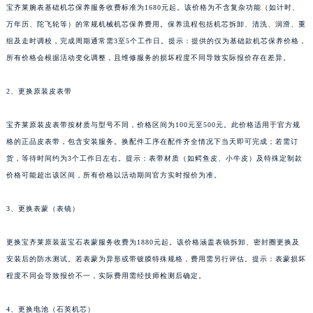
宝齐莱腕表基础机芯保养服务收费标准为1680元起。该价格为不含复杂功能（如计时、
新疆维吾尔自治区库尔勒市库尔勒市人民东路宝齐莱售后服务中心（需提前预约）
万年历、陀飞轮等）的常规机械机芯保养费用。保养流程包括机芯拆卸、清洗、润滑、重
新疆维吾尔自治区奎屯市团结西街宝齐莱售后服务中心（需提前预约）
组及走时调校，完成周期通常需3至5个工作日。提示：提供的仅为基础款机芯保养价格，
新疆维吾尔自治区昆玉市昆泉街宝齐莱售后服务中心（需提前预约）
所有价格会根据活动变化调整，且维修服务的损坏程度不同导致实际报价存在差异。
新疆维吾尔自治区沙湾市三道河子镇世纪大道南路宝齐莱售后服务中心（需提前预约）
2、更换原装皮表带
新疆维吾尔自治区石河子市北二路宝齐莱售后服务中心（需提前预约）
新疆维吾尔自治区双河市光明路宝齐莱售后服务中心（需提前预约）
宝齐莱原装皮表带按材质与型号不同，价格区间为100元至500元。此价格适用于官方规
新疆维吾尔自治区塔城市塔城地区闻琴路宝齐莱售后服务中心（需提前预约）
格的正品皮表带，包含安装服务。换配件工序在配件齐全情况下当天即可完成；若需订
新疆维吾尔自治区铁门关市兴疆路宝齐莱售后服务中心（需提前预约）
货，等待时间约为3个工作日左右。提示：表带材质（如鳄鱼皮、小牛皮）及特殊定制款
新疆维吾尔自治区图木舒克市图木舒克市中兴街宝齐莱售后服务中心（需提前预约）
价格可能超出该区间，所有价格以活动期间官方实时报价为准。
新疆维吾尔自治区吐鲁番市高昌区文化中路文化中路宝齐莱售后服务中心（需提前预约）
3、更换表蒙（表镜）
新疆维吾尔自治区乌苏市乌鲁木齐北路宝齐莱售后服务中心（需提前预约）
新疆维吾尔自治区五家渠市长征西街宝齐莱售后服务中心（需提前预约）
更换宝齐莱原装蓝宝石表蒙服务收费为1880元起。该价格涵盖表镜拆卸、密封圈更换及
新疆维吾尔自治区新星市东风路宝齐莱售后服务中心（需提前预约）
安装后的防水测试。若表蒙为异形或带镀膜特殊规格，费用需另行评估。提示：表蒙损坏
新疆维吾尔自治区伊宁市解放西路宝齐莱售后服务中心（需提前预约）
程度不同会导致报价不一，实际费用需经技师检测后确定。
贵州省安顺市西秀区中华南路宝齐莱售后服务中心（需提前预约）
贵州省毕节市七星关区松山路宝齐莱售后服务中心（需提前预约）
4、更换电池（石英机芯）