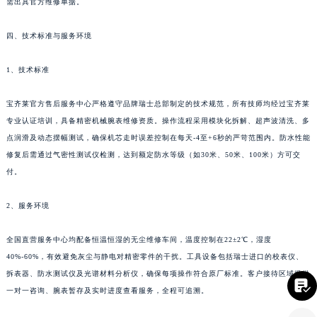
需出具官方维修单据。
四川省眉山市东坡区三苏路宝齐莱售后服务中心（需提前预约）
四川省绵阳市涪城区翠花街宝齐莱售后服务中心（需提前预约）
四、技术标准与服务环境
四川省南充市高坪区江东大道宝齐莱售后服务中心（需提前预约）
1、技术标准
四川省内江市东兴区汉安大道宝齐莱售后服务中心（需提前预约）
四川省攀枝花市东区三线大道北段宝齐莱售后服务中心（需提前预约）
宝齐莱官方售后服务中心严格遵守品牌瑞士总部制定的技术规范，所有技师均经过宝齐莱
四川省遂宁市船山区香林南路宝齐莱售后服务中心（需提前预约）
专业认证培训，具备精密机械腕表维修资质。操作流程采用模块化拆解、超声波清洗、多
四川省雅安市雨城区熊猫大道宝齐莱售后服务中心（需提前预约）
点润滑及动态摆幅测试，确保机芯走时误差控制在每天-4至+6秒的严苛范围内。防水性能
四川省宜宾市翠屏区长翠路宝齐莱售后服务中心（需提前预约）
修复后需通过气密性测试仪检测，达到额定防水等级（如30米、50米、100米）方可交
付。
四川省资阳市雁江区滨江大道一段与和平南路宝齐莱售后服务中心（需提前预约）
四川省自贡市自流井区华商北路宝齐莱售后服务中心（需提前预约）
2、服务环境
西藏自治区阿里地区噶尔县北京西路宝齐莱售后服务中心（需提前预约）
西藏自治区昌都市卡若区昌都西路宝齐莱售后服务中心（需提前预约）
全国直营服务中心均配备恒温恒湿的无尘维修车间，温度控制在22±2℃，湿度
西藏自治区拉萨市城关区北京中路宝齐莱售后服务中心（需提前预约）
40%-60%，有效避免灰尘与静电对精密零件的干扰。工具设备包括瑞士进口的校表仪、
西藏自治区林芝市巴宜区广东路宝齐莱售后服务中心（需提前预约）
拆表器、防水测试仪及光谱材料分析仪，确保每项操作符合原厂标准。客户接待区域提供

一对一咨询、腕表暂存及实时进度查看服务，全程可追溯。
西藏自治区那曲市色尼区浙江西路宝齐莱售后服务中心（需提前预约）
西藏自治区日喀则市桑珠孜区上海中路宝齐莱售后服务中心（需提前预约）