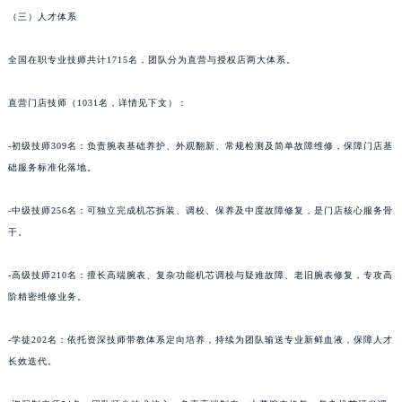
（三）人才体系
青海省海南藏族自治州共和县青海湖大街宝齐莱售后服务中心（需提前预约）
青海省海西蒙古族藏族自治州德令哈市柴达木路宝齐莱售后服务中心（需提前预约）
全国在职专业技师共计1715名，团队分为直营与授权店两大体系。
青海省黄南藏族自治州同仁市德合隆路宝齐莱售后服务中心（需提前预约）
青海省西宁市城西区海湖新区西关大道宝齐莱售后服务中心（需提前预约）
直营门店技师（1031名，详情见下文）：
青海省玉树藏族自治州结古镇胜利路宝齐莱售后服务中心（需提前预约）
陕西省安康市汉滨区金州路宝齐莱售后服务中心（需提前预约）
-初级技师309名：负责腕表基础养护、外观翻新、常规检测及简单故障维修，保障门店基
础服务标准化落地。
陕西省宝鸡市渭滨区经二路宝齐莱售后服务中心（需提前预约）
陕西省汉中市汉台区北大街宝齐莱售后服务中心（需提前预约）
-中级技师256名：可独立完成机芯拆装、调校、保养及中度故障修复，是门店核心服务骨
陕西省商洛市商州区州城街宝齐莱售后服务中心（需提前预约）
干。
陕西省铜川市王益区红旗街宝齐莱售后服务中心（需提前预约）
陕西省渭南市临渭区东风大街宝齐莱售后服务中心（需提前预约）
-高级技师210名：擅长高端腕表、复杂功能机芯调校与疑难故障、老旧腕表修复，专攻高
陕西省咸阳市秦都区沣西新城统一西路与白马河路交汇处宝齐莱售后服务中心（需提前预约）
阶精密维修业务。
陕西省延安市宝塔区中心街宝齐莱售后服务中心（需提前预约）
-学徒202名：依托资深技师带教体系定向培养，持续为团队输送专业新鲜血液，保障人才
陕西省榆林市榆阳区长兴路宝齐莱售后服务中心（需提前预约）
长效迭代。
新疆维吾尔自治区阿克苏市东大街宝齐莱售后服务中心（需提前预约）
新疆维吾尔自治区阿拉尔市胜利大道宝齐莱售后服务中心（需提前预约）