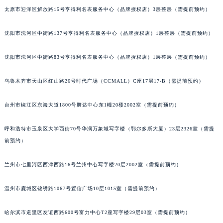
太原市迎泽区解放路15号亨得利名表服务中心（品牌授权店）3层整层（需提前预约）
山西省晋城市城区黄华街宝齐莱售后服务中心（需提前预约）
山西省晋中市榆次区顺城街宝齐莱售后服务中心（需提前预约）
沈阳市沈河区中街路137号亨得利名表服务中心（品牌授权店）1层整层（需提前预约）
山西省临汾市尧都区解放路宝齐莱售后服务中心（需提前预约）
山西省吕梁市离石区永宁中路与建设街交叉口宝齐莱售后服务中心（需提前预约）
沈阳市沈河区中街路83号亨得利名表服务中心（品牌授权店）1层整层（需提前预约）
山西省朔州市朔城区怡西路与鄯阳西街交汇处宝齐莱售后服务中心（需提前预约）
山西省忻州市忻府区和平东街与七一南路交叉口宝齐莱售后服务中心（需提前预约）
乌鲁木齐市天山区红山路26号时代广场（CCMALL）C座17层17-B（需提前预约）
山西省阳泉市郊区平阳东街与新城大道交叉口宝齐莱售后服务中心（需提前预约）
台州市椒江区东海大道1800号腾达中心东1幢20楼2002室（需提前预约）
山西省运城市盐湖区河东街宝齐莱售后服务中心（需提前预约）
山西省长治市潞州区英雄中路宝齐莱售后服务中心（需提前预约）
呼和浩特市玉泉区大学西街70号华润万象城写字楼（鄂尔多斯大厦）23层2326室（需提
山西省太原市迎泽区迎泽街道解放路15号亨得利名表维修授权店3楼宝齐莱售后服务中心（需提前预约）
前预约）
天津市和平区赤峰道136号天津国际金融中心26层2603室宝齐莱售后服务中心（需提前预约）
安徽省安庆市迎江区人民路宝齐莱售后服务中心（需提前预约）
兰州市七里河区西津西路16号兰州中心写字楼20层2002室（需提前预约）
安徽省蚌埠市蚌山区淮河路宝齐莱售后服务中心（需提前预约）
温州市鹿城区锦绣路1067号置信广场10层1015室（需提前预约）
安徽省亳州市谯城区魏武大道宝齐莱售后服务中心（需提前预约）
安徽省池州市贵池区长江路宝齐莱售后服务中心（需提前预约）
哈尔滨市道里区友谊西路600号富力中心T2座写字楼29层03室（需提前预约）
安徽省滁州市琅琊区南谯北路宝齐莱售后服务中心（需提前预约）