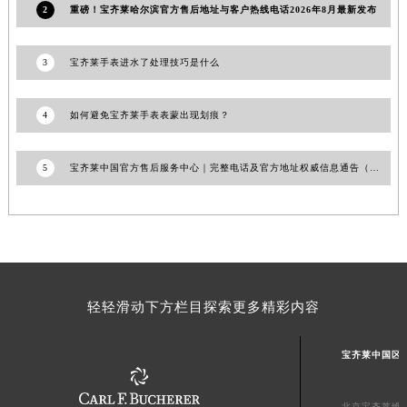
2
重磅！宝齐莱哈尔滨官方售后地址与客户热线电话2026年8月最新发布
澳门特别行政区望德堂区塔石广场宝齐莱售后服务中心（需提前预约）
福建省福州市鼓楼区五四路128-1号恒力城写字楼15层03室宝齐莱售后服务中心（需提前预约）
3
宝齐莱手表进水了处理技巧是什么
福建省厦门市思明区湖滨东路95号万象城华润大厦B座11层1104室宝齐莱售后服务中心（需提前预约）
广东省潮州市潮安区新风路与潮汕路交汇处宝齐莱售后服务中心（需提前预约）
4
如何避免宝齐莱手表表蒙出现划痕？
广东省广州市天河区天河路230号万菱汇国际中心A塔7层704室宝齐莱售后服务中心（需提前预约）
广东省广州市越秀区环市东路371-375号世界贸易中心大厦南塔15层1507室宝齐莱售后服务中心（需提前预约）
5
宝齐莱中国官方售后服务中心｜完整电话及官方地址权威信息通告（2026年6月最新）
广东省河源市源城区越王大道宝齐莱售后服务中心（需提前预约）
广东省惠州市惠城区江北文昌一路7号华贸大厦1座30层3005室宝齐莱售后服务中心（需提前预约）
广东省江门市蓬江区广场西路宝齐莱售后服务中心（需提前预约）
广东省揭阳市榕城进贤门步行街宝齐莱售后服务中心（需提前预约）
广东省茂名市电白区水东街道迎宾大道宝齐莱售后服务中心（需提前预约）
广东省梅州市梅江区金燕大道宝齐莱售后服务中心（需提前预约）
轻轻滑动下方栏目探索更多精彩内容
广东省清远市清城区湖西路宝齐莱售后服务中心（需提前预约）
广东省汕头市龙湖区长平路宝齐莱售后服务中心（需提前预约）
宝齐莱中国区
广东省汕尾市城区香洲街道园林社区翠园街宝齐莱售后服务中心（需提前预约）
广东省韶关市武江区芙蓉新区与老城中心交汇处宝齐莱售后服务中心（需提前预约）
北京宝齐莱维