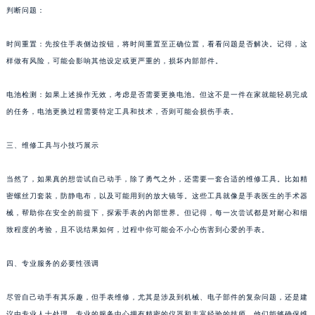
判断问题：
青岛市南区山东路6号华润大厦B座22层04室（需提前预约）
烟台市芝罘区胜利路139号万达金融中心A座907室（需提前预约）
时间重置：先按住手表侧边按钮，将时间重置至正确位置，看看问题是否解决。记得，这
长春市朝阳区西安大路727号中银大厦A座(旺进大厦)18层09室（需提前预约）
样做有风险，可能会影响其他设定或更严重的，损坏内部部件。
贵阳市南明区都司高架桥路33号亨特国际金融中心14楼14D（需提前预约）
昆明市盘龙区北京路928号同德昆明广场写字楼10层06室（需提前预约）
电池检测：如果上述操作无效，考虑是否需要更换电池。但这不是一件在家就能轻易完成
的任务，电池更换过程需要特定工具和技术，否则可能会损伤手表。
石家庄市长安区中山东路39号勒泰中心写字楼B座13层07室（需提前预约）
西安市碑林区南关正街88号华侨城长安国际中心E座6楼10室（需提前预约）
三、维修工具与小技巧展示
海口市龙华区金贸东路5号海口华润大厦B座17层1707室（需提前预约）
唐山市路南区新华东道100号万达广场写字楼A座10层1002室（需提前预约）
当然了，如果真的想尝试自己动手，除了勇气之外，还需要一套合适的维修工具。比如精
台州市椒江区东海大道1800号腾达中心东1幢20楼2002室（需提前预约）
密螺丝刀套装，防静电布，以及可能用到的放大镜等。这些工具就像是手表医生的手术器
内蒙古自治区呼和浩特市玉泉区大学西街70号华润万象城写字楼（鄂尔多斯大厦）23层2326室（需提前预约）
械，帮助你在安全的前提下，探索手表的内部世界。但记得，每一次尝试都是对耐心和细
致程度的考验，且不说结果如何，过程中你可能会不小心伤害到心爱的手表。
甘肃省兰州市七里河区西津西路16号兰州中心写字楼21层2102室（需提前预约）
重庆市解放碑渝中区民权路28号英利国际金融中心写字楼20层01室（需提前预约）
四、专业服务的必要性强调
黑龙江省大庆市萨尔图区会战大街宝齐莱售后服务中心（需提前预约）
黑龙江省鹤岗市向阳区红军路宝齐莱售后服务中心（需提前预约）
尽管自己动手有其乐趣，但手表维修，尤其是涉及到机械、电子部件的复杂问题，还是建
黑龙江省黑河市爱辉区中央街宝齐莱售后服务中心（需提前预约）
议由专业人士处理。专业的服务中心拥有精密的仪器和丰富经验的技师，他们能够确保维