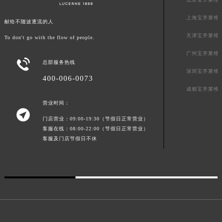
广东省深圳市罗湖区深南东路5001号华润大厦17层1701室宝齐莱售后服务中心（需提前预约）
上海宝齐莱维
献给不随波逐流的人
广东省阳江市江城区东风一路宝齐莱售后服务中心（需提前预约）
天津宝齐莱维
To don't go with the flow of people.
广东省云浮市云城区金山路宝齐莱售后服务中心（需提前预约）
广东省湛江市赤坎区观海北路宝齐莱售后服务中心（需提前预约）
广州宝齐莱维

总部服务热线
广东省肇庆市端州区信安大道与砚都大道交汇处宝齐莱售后服务中心（需提前预约）
深圳宝齐莱维
400-006-0073
广西壮族自治区百色市右江区中山二路宝齐莱售后服务中心（需提前预约）
成都宝齐莱维
广西壮族自治区北海市海城区北京路宝齐莱售后服务中心（需提前预约）
营业时间：
广西壮族自治区崇左市江州区石景林街道友谊大道与丽川路交汇处宝齐莱售后服务中心（需提前预约）

门店营业：09:00-19:30（节假日正常营业）
广西壮族自治区防城港市港口区金花茶大道宝齐莱售后服务中心（需提前预约）
客服在线：08:00-22:00（节假日正常营业）
广西壮族自治区贵港市港北区港城街道布山大道与仙衣路交叉口宝齐莱售后服务中心（需提前预约）
客服及门店节假日不休
广西壮族自治区桂林市秀峰区红岭路宝齐莱售后服务中心（需提前预约）
广西壮族自治区河池市金城江区金城江街道朝阳路宝齐莱售后服务中心（需提前预约）
广西壮族自治区贺州市八步区城东街道灵峰南路宝齐莱售后服务中心（需提前预约）
广西壮族自治区来宾市兴宾区桂中大道宝齐莱售后服务中心（需提前预约）
广西壮族自治区柳州市城中区中山中路宝齐莱售后服务中心（需提前预约）
广西壮族自治区钦州市钦南区金海湾东大街宝齐莱售后服务中心（需提前预约）