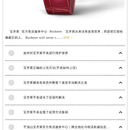
江西省新余市渝水区北湖西路宝齐莱售后服务中心（需提前预约）
江西省宜春市袁州区中山中路宝齐莱售后服务中心（需提前预约）
江西省鹰潭市月湖区胜利东路宝齐莱售后服务中心（需提前预约）
山东省德州市德城区东风中路宝齐莱售后服务中心（需提前预约）
宝齐莱 官方售后服务中心 Bucherer 宝齐莱从来没有改变世界，而是把它留给
佩戴它的人。 Bucherer will never c......
详情 >
山东省东营市东营区济南路宝齐莱售后服务中心（需提前预约）
山东省济南市历下区经十路11111号华润中心写字楼（万象城）15层1508室宝齐莱售后服务中心（需提前预约）
2
如何对宝齐莱手表进行维护保养
山东省济宁市任城区太白楼路宝齐莱售后服务中心（需提前预约）
山东省莱芜市文化南路8号银座商城名表维修一楼名表维修宝齐莱售后服务中心（需提前预约）
3
宝齐莱正确的上弦方法(手表如何上弦)
山东省临沂市兰山区解放路宝齐莱售后服务中心（需提前预约）
山东省日照市东港区烟台路宝齐莱售后服务中心（需提前预约）
4
宝齐莱腕表发条意外断裂？速览专业解决之道
山东省泰安市泰山区财源街道泰山大街宝齐莱售后服务中心（需提前预约）
山东省威海市环翠区新威海路89号振华商厦一楼名表维修宝齐莱售后服务中心（需提前预约）
5
宝齐莱手表进水了应该咋解决
山东省潍坊市奎文区东风东街宝齐莱售后服务中心（需提前预约）
山东省枣庄市滕州市北辛路与善国路交叉口宝齐莱售后服务中心（需提前预约）
6
宝齐莱手表走慢了处理方法集锦
山东省淄博市张店区金晶大道宝齐莱售后服务中心（需提前预约）
7
平顶山宝齐莱官方售后服务中心｜网点地址与电话权威信息公示（2026年6月最新）
上海市黄浦区南京东路299号宏伊国际广场写字楼8层806室宝齐莱售后服务中心（需提前预约）