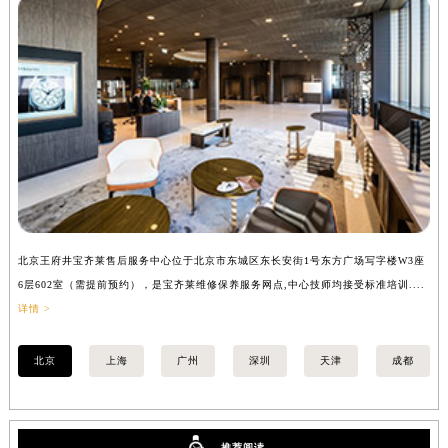
安徽省淮南市田家庵区国庆中路宝齐莱售后服务中心（需提前预约）
安徽省黄山市屯溪区黄山西路宝齐莱售后服务中心（需提前预约）
安徽省六安市金安区解放中路宝齐莱售后服务中心（需提前预约）
安徽省马鞍山市雨山区湖南西路宝齐莱售后服务中心（需提前预约）
安徽省宿州市埇桥区人民中路宝齐莱售后服务中心（需提前预约）
安徽省铜陵市铜官区石城大道宝齐莱售后服务中心（需提前预约）
安徽省芜湖市镜湖区中山路步行街宝齐莱售后服务中心（需提前预约）
安徽省宣城市宣州区叠嶂西路宝齐莱售后服务中心（需提前预约）
福建省龙岩市新罗区九一南路宝齐莱售后服务中心（需提前预约）
北京王府井宝齐莱售后服务中心位于北京市东城区东长安街1号东方广场写字楼W3座
上
福建省南平市建阳区人民西路宝齐莱售后服务中心（需提前预约）
6层602室（需提前预约），是宝齐莱维修保养服务网点,中心技师均接受标准培训....
8
福建省宁德市蕉城区天湖东路宝齐莱售后服务中心（需提前预约）
详情 >
提
福建省莆田市城厢区霞林街道荔华东大道宝齐莱售后服务中心（需提前预约）
福建省三明市三元区东乾二路宝齐莱售后服务中心（需提前预约）
北京
上海
广州
深圳
天津
成都
福建省漳州市龙文区步港路宝齐莱售后服务中心（需提前预约）
江苏省常州市新北区龙锦路1590号现代传媒中心5号楼10层1008室宝齐莱售后服务中心（需提前预约）
江苏省淮安市清江浦区淮海北路宝齐莱售后服务中心（需提前预约）
推荐阅读