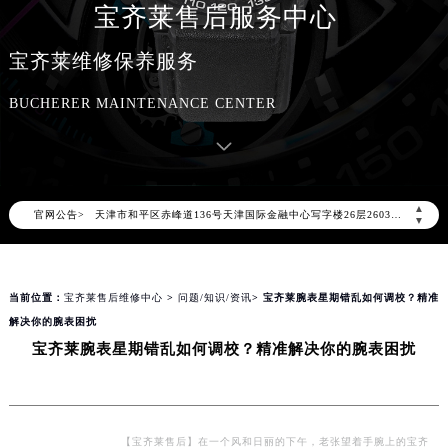
宝齐莱售后服务中心
2026年8月宝齐莱中国区售后服务网络优化升级公告
2026年8月宝齐莱全国官方售后客户服务热线：400-006-0073
宝齐莱维修保养服务
宝齐莱官方全国统一服务热线400-006-0073，服务覆盖中国大陆、香港、澳门、台湾全部区域（非大陆需加拨“+86”）
BUCHERER MAINTENANCE CENTER
2026年8月宝齐莱售后服务中心最新网点地址：
北京市朝阳区建国门外大街甲6号华熙国际中心写字楼D座11层1102室（北京总部）（需提前预约）
北京市东城区东长安街1号东方广场写字楼W3座6层602室（需提前预约）
天津市和平区赤峰道136号天津国际金融中心写字楼26层2603室（需提前预约）
▲
官网公告>
上海市徐汇区虹桥路3号港汇中心写字楼2座37层3705室（需提前预约）
▼
上海市黄浦区南京东路299号宏伊国际广场写字楼8层806室（需提前预约）
南京市秦淮区中山南路1号（新街口）南京中心写字楼22层C1-1室（需提前预约）
当前位置：
宝齐莱售后维修中心
>
问题/知识/资讯
> 宝齐莱腕表星期错乱如何调校？精准
常州市新北区龙锦路1590号现代传媒中心写字楼5号楼10层1008室（需提前预约）
解决你的腕表困扰
徐州市鼓楼区淮海东路29号苏宁广场IFC国际金融中心写字楼35层3508室（需提前预约）
宝齐莱腕表星期错乱如何调校？精准解决你的腕表困扰
扬州市邗江区国展路29号星耀天地写字楼1号楼18层1803室（需提前预约）
盐城市盐都区世纪大道5号盐城金融城写字楼1号楼16层1604室（需提前预约）
泰州市海陵区永定东路399号置地商务中心东塔写字楼（华润万象城）17层1706室（需提前预约）
宁波市江北区大闸南路500号来福士广场办公楼20层2009室（需提前预约）
【宝齐莱售后】在一个风和日丽的下午，老张望着手腕上的宝齐