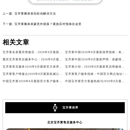
山西省临汾市尧都区解放路宝齐莱售后服务中心（需提前预约）
上一篇:
宝齐莱腕表表扣松动解决方法
山西省吕梁市离石区永宁中路与建设街交叉口宝齐莱售后服务中心（需提前预约）
山西省朔州市朔城区怡西路与鄯阳西街交汇处宝齐莱售后服务中心（需提前预约）
下一篇:
宝齐莱腕表表蒙意外脱落？紧急应对指南在这里
山西省忻州市忻府区和平东街与七一南路交叉口宝齐莱售后服务中心（需提前预约）
山西省阳泉市郊区平阳东街与新城大道交叉口宝齐莱售后服务中心（需提前预约）
相关文章
山西省运城市盐湖区河东街宝齐莱售后服务中心（需提前预约）
宝齐莱名表重庆维修店：2026年8月最新官方售后保养服务公告与网点地址及热线信息公示
宝齐莱中国2026年8月最新保养指南：表玻璃更换价格、服务周期，客服全程答疑！
山西省长治市潞州区英雄中路宝齐莱售后服务中心（需提前预约）
重庆宝齐莱售后服务中心：2026年8月最新官方权威维修保养公告及服务指南
宝齐莱中国2026年8月最新声明：表蒙维修保养服务价格周期，官方售后维修客户热线
山西省太原市迎泽区迎泽街道解放路15号亨得利名表维修授权店3楼宝齐莱售后服务中心（需提前预约）
宝齐莱售后服务2026年8月最新官方保养维修服务信息公示及服务网点地址公告
宝齐莱介绍：2026年8月最新售后维修保养权威公告及官网信息公示
天津市和平区赤峰道136号天津国际金融中心26层2603室宝齐莱售后服务中心（需提前预约）
宝齐莱客户维修点2026年8月最新权威公示：官方售后保养服务指南与网点信息公告
宝齐莱客户服务指南：中国官方网点地址+热线2026年8月最新版本
安徽省安庆市迎江区人民路宝齐莱售后服务中心（需提前预约）
中国宝齐莱2026年8月最新官方客户服务热线与售后网点地址公告
中国宝齐莱官方客服热线与2026年8月最新网点地址，售后服务中心名录
安徽省蚌埠市蚌山区淮河路宝齐莱售后服务中心（需提前预约）
安徽省亳州市谯城区魏武大道宝齐莱售后服务中心（需提前预约）
安徽省池州市贵池区长江路宝齐莱售后服务中心（需提前预约）
宝齐莱保养
安徽省滁州市琅琊区南谯北路宝齐莱售后服务中心（需提前预约）
安徽省阜阳市颍州区颍州北路宝齐莱售后服务中心（需提前预约）
北京宝齐莱售后服务中心
安徽省淮北市相山区淮海路宝齐莱售后服务中心（需提前预约）