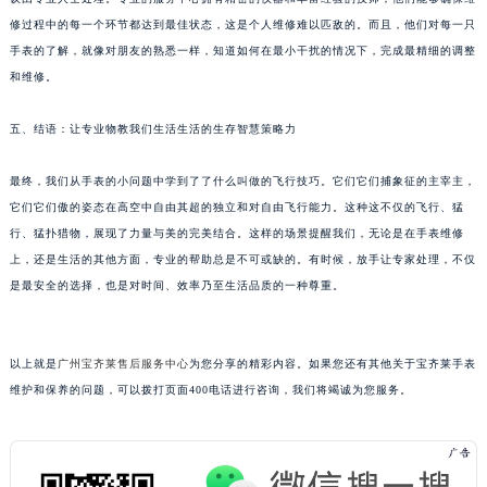
黑龙江省鸡西市鸡冠区红军路宝齐莱售后服务中心（需提前预约）
修过程中的每一个环节都达到最佳状态，这是个人维修难以匹敌的。而且，他们对每一只
手表的了解，就像对朋友的熟悉一样，知道如何在最小干扰的情况下，完成最精细的调整
黑龙江省佳木斯市向阳区长安路宝齐莱售后服务中心（需提前预约）
和维修。
黑龙江省牡丹江市东安区太平路宝齐莱售后服务中心（需提前预约）
黑龙江省七台河市桃山区大同街宝齐莱售后服务中心（需提前预约）
五、结语：让专业物教我们生活生活的生存智慧策略力
黑龙江省齐齐哈尔市龙沙区龙华路宝齐莱售后服务中心（需提前预约）
黑龙江省双鸭山市尖山区新兴大街宝齐莱售后服务中心（需提前预约）
最终，我们从手表的小问题中学到了了什么叫做的飞行技巧。它们它们捕象征的主宰主，
黑龙江省绥化市北林区新华街与康庄路交叉口宝齐莱售后服务中心（需提前预约）
它们它们傲的姿态在高空中自由其超的独立和对自由飞行能力。这种这不仅的飞行、猛
行、猛扑猎物，展现了力量与美的完美结合。这样的场景提醒我们，无论是在手表维修
黑龙江省伊春市伊美区通河路宝齐莱售后服务中心（需提前预约）
上，还是生活的其他方面，专业的帮助总是不可或缺的。有时候，放手让专家处理，不仅
吉林省白城市洮北区明仁南街宝齐莱售后服务中心（需提前预约）
是最安全的选择，也是对时间、效率乃至生活品质的一种尊重。
吉林省白山市浑江区浑江大街宝齐莱售后服务中心（需提前预约）
吉林省吉林市船营区河南街宝齐莱售后服务中心（需提前预约）
吉林省辽源市龙山区人民大街宝齐莱售后服务中心（需提前预约）
以上就是
广州宝齐莱售后服务中心
为您分享的精彩内容。如果您还有其他关于宝齐莱手表
吉林省梅河口市新华街道梅河大街宝齐莱售后服务中心（需提前预约）
维护和保养的问题，可以拨打页面400电话进行咨询，我们将竭诚为您服务。
吉林省四平市铁东区紫气大路与南九经街交汇处宝齐莱售后服务中心（需提前预约）
吉林省松原市宁江区五环大街宝齐莱售后服务中心（需提前预约）
吉林省通化市东昌区环通乡江南大街宝齐莱售后服务中心（需提前预约）