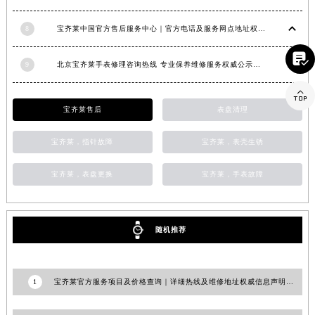
上海市徐汇区虹桥路3号港汇中心2座37层3705室宝齐莱售后服务中心（需提前预约）
8
宝齐莱中国官方售后服务中心｜官方电话及服务网点地址权威信息通知（2026年6月最新）
浙江省杭州市上城区钱江路1366号华润大厦A座5层503-5室宝齐莱售后服务中心（需提前预约）
浙江省湖州市吴兴区劳动路宝齐莱售后服务中心（需提前预约）

9
北京宝齐莱手表修理咨询热线 专业保养维修服务权威公示（2026年7月最新）
浙江省嘉兴市南湖区广益路705号嘉兴世界贸易中心A座13层1304室宝齐莱售后服务中心（需提前预约）

浙江省金华市金东区东市南街777号金华万达广场4号楼22楼2209室宝齐莱售后服务中心（需提前预约）
宝齐莱售后
表盘清理
浙江省丽水市莲都区解放街宝齐莱售后服务中心（需提前预约）
浙江省宁波市江北区大闸南路500号来福士广场办公楼20层2009室宝齐莱售后服务中心（需提前预约）
宝齐莱，指针故障
宝齐莱，表壳生锈
浙江省衢州市柯城区上街宝齐莱售后服务中心（需提前预约）
浙江省绍兴市越城区胜利东路379号世茂天际中心写字楼8层805室宝齐莱售后服务中心（需提前预约）
宝齐莱，表盘更换
宝齐莱，手表故障
浙江省舟山市定海区解放东路宝齐莱售后服务中心（需提前预约）
澳门特别行政区大堂区议事亭前地（新马路）宝齐莱售后服务中心（需提前预约）
随机推荐
澳门特别行政区风顺堂区南湾大马路宝齐莱售后服务中心（需提前预约）
澳门特别行政区花地玛堂区关闸广场宝齐莱售后服务中心（需提前预约）
澳门特别行政区花王堂区大三巴商圈宝齐莱售后服务中心（需提前预约）
1
宝齐莱官方服务项目及价格查询｜详细热线及维修地址权威信息声明（2026年7月最新）
澳门特别行政区嘉模堂区官也街宝齐莱售后服务中心（需提前预约）
澳门省路氹城市金光大道宝齐莱售后服务中心（需提前预约）