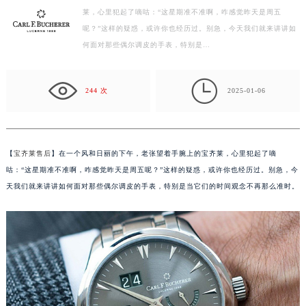
莱，心里犯起了嘀咕：“这星期准不准啊，咋感觉昨天是周五
杭州市上城区钱江路1366号华润大厦写字楼A座5层503-5室（需提前预约）
呢？”这样的疑惑，或许你也经历过。别急，今天我们就来讲讲如
金华市金东区东市南街777号金华万达广场写字楼4号楼22层2209室（需提前预约）
何面对那些偶尔调皮的手表，特别是…
绍兴市越城区胜利东路379号世茂天际中心写字楼8层805室（需提前预约）
嘉兴市南湖区广益路705号嘉兴世界贸易中心写字楼A座13层1304室（需提前预约）

南昌市红谷滩新区红谷中大道998号绿地双子塔（中央广场）A1座办公楼14层07室（需提前预约）
244 次
2025-01-06
济南市历下区经十路11111号华润中心写字楼（万象城）15层1508室（需提前预约）
广州市天河区天河路230号万菱汇国际中心写字楼A塔7层704室（需提前预约）
广州市越秀区环市东路371-375号世界贸易中心大厦南塔写字楼15层07室（需提前预约）
【
宝齐莱售后
】在一个风和日丽的下午，老张望着手腕上的宝齐莱，心里犯起了嘀
深圳市罗湖区深南东路5001号华润大厦写字楼17层1701室（需提前预约）
咕：“这星期准不准啊，咋感觉昨天是周五呢？”这样的疑惑，或许你也经历过。别急，今
惠州市惠城区江北文昌一路7号华贸大厦写字楼1座30层05室（需提前预约）
天我们就来讲讲如何面对那些偶尔调皮的手表，特别是当它们的时间观念不再那么准时。
厦门市思明区湖滨东路95号华润大厦写字楼B座11层1104室（需提前预约）
福州市鼓楼区五四路128-1号恒力城写字楼15层03室（需提前预约）
成都市锦江区人民东路6号SAC东原中心写字楼24层2406B室（需提前预约）
重庆市江北区观音桥步行街2号融恒时代广场写字楼9层902室（需提前预约）
长沙市芙蓉区定王台街道建湘路393号世茂环球金融中心写字楼（芙蓉广场）10层13室（需提前预约）
郑州市二七区铭功路10号华润大厦写字楼29层2905室（需提前预约）