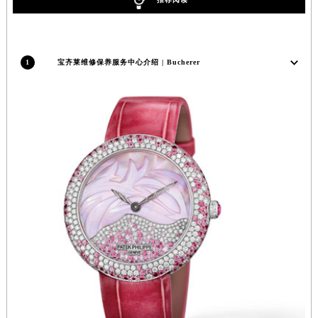
江苏省连云港市海州区通灌北路宝齐莱售后服务中心（需提前预约）
江苏省南京市秦淮区中山南路1号南京中心22层22-C1-C3室宝齐莱售后服务中心（需提前预约）
江苏省宿迁市宿城区西湖路宝齐莱售后服务中心（需提前预约）
1
宝齐莱维修保养服务中心介绍 | Bucherer
江苏省泰州市海陵区永定东路399号置地商务中心东塔（华润万象城）17层1706室宝齐莱售后服务中心（需提前预约）
江苏省徐州市鼓楼区淮海东路29号苏宁广场IFC国际金融中心35层3508室宝齐莱售后服务中心（需提前预约）
江苏省盐城市盐都区世纪大道5号盐城金融城写字楼1号楼16层1604室宝齐莱售后服务中心（需提前预约）
江苏省扬州市邗江区国展路29号星耀天地写字楼1号楼18层1803室宝齐莱售后服务中心（需提前预约）
江苏省镇江市京口区中山东路宝齐莱售后服务中心（需提前预约）
江西省抚州市临川区赣东大道宝齐莱售后服务中心（需提前预约）
江西省赣州市章贡区文清路宝齐莱售后服务中心（需提前预约）
江西省吉安市吉州区井冈山大道宝齐莱售后服务中心（需提前预约）
江西省景德镇市珠山区珠山中路宝齐莱售后服务中心（需提前预约）
江西省九江市浔阳区浔阳路宝齐莱售后服务中心（需提前预约）
江西省南昌市红谷滩新区红谷中大道998号绿地双子塔（中央广场）A1座办公楼14层1407室宝齐莱售后服务中心（需提前预约）
江西省萍乡市安源区萍安北大道与康庄路交叉口宝齐莱售后服务中心（需提前预约）
江西省上饶市信州区滨江西路宝齐莱售后服务中心（需提前预约）