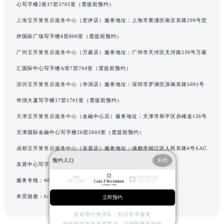
心写字楼2座37层3705室（需提前预约）
北京市东城区东长安街1号王府井东方广场W3座6层602室宝齐莱售后服务中心（需提前预约）
上海宝齐莱售后服务中心
（宏伊店）服务地址：上海市黄浦区南京东路299号宏
河北省保定市竞秀区朝阳北大街北国先天下宝齐莱售后服务中心（需提前预约）
伊国际广场写字楼8层806室（需提前预约）
内蒙古自治区阿拉善盟市左旗土尔扈特大街宝齐莱售后服务中心（需提前预约）
内蒙古自治区巴彦淖尔市临河区新华街宝齐莱售后服务中心（需提前预约）
广州宝齐莱售后服务中心
（万菱店）服务地址：广州市天河区天河路230号万菱
内蒙古自治区包头市青山区幸福路甲3号王府井百货名表维修宝齐莱售后服务中心（需提前预约）
汇国际中心写字楼A塔7层704室（需提前预约）
内蒙古自治区赤峰市红山区哈达街宝齐莱售后服务中心（需提前预约）
深圳宝齐莱售后服务中心
（华润店）服务地址：深圳市罗湖区深南东路5001号
内蒙古自治区鄂尔多斯市东胜区伊金霍洛街宝齐莱售后服务中心（需提前预约）
华润大厦写字楼17层1701室（需提前预约）
内蒙古自治区呼伦贝尔市海拉尔区中央街宝齐莱售后服务中心（需提前预约）
天津宝齐莱售后服务中心
（金融中心店）服务地址：天津市和平区赤峰道136号
内蒙古自治区通辽市科尔沁区明仁大街宝齐莱售后服务中心（需提前预约）
天津国际金融中心写字楼26层2603室（需提前预约）
内蒙古自治区乌海市海勃湾区人民南路宝齐莱售后服务中心（需提前预约）
成都宝齐莱售后服务中心
（东原店）服务地址：成都市锦江区人民东路6号SAC
内蒙古自治区乌兰察布市集宁区恩和大街宝齐莱售后服务中心（需提前预约）
预约入口
关闭
内蒙古自治区锡林郭勒盟市锡林浩特市光明街与额尔敦路交叉口宝齐莱售后服务中心（需提前预约）
东原中心写字楼24层2406B室（需提前预约）
内蒙古自治区兴安盟市乌兰浩特市兴安大街宝齐莱售后服务中心（需提前预约）
服务专线：
400-006-0073
山西省大同市平城区迎宾街宝齐莱售后服务中心（需提前预约）
本页链接：
http://www.bdmbkz.com/problems/3374.html
立即预约
山西省晋城市城区黄华街宝齐莱售后服务中心（需提前预约）
提前预约免排队，到店即享服务
山西省晋中市榆次区顺城街宝齐莱售后服务中心（需提前预约）
预约时间有变无需取消，可随时重新预约