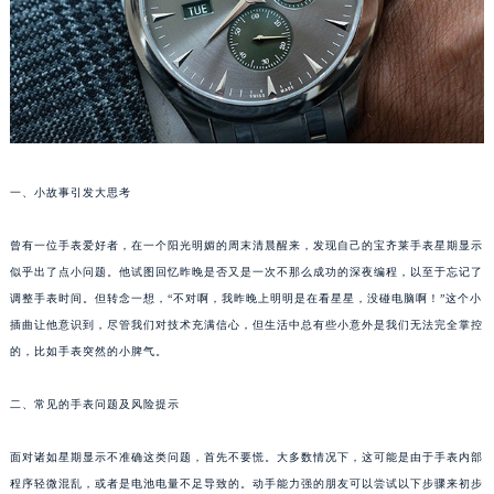
太原市迎泽区解放路15号亨得利名表服务中心（品牌授权店）3层整层（需提前预约）
沈阳市沈河区中街路137号亨得利名表服务中心（品牌授权店）1层整层（需提前预约）
沈阳市沈河区中街路83号亨得利名表服务中心（品牌授权店）1层整层（需提前预约）
乌鲁木齐市天山区红山路26号时代广场（CCMALL）C座17层17-B（需提前预约）
温州市鹿城区锦绣路1067号置信广场10层1015室（需提前预约）
哈尔滨市道里区友谊西路600号富力中心T2座写字楼29层03室（需提前预约）
一、小故事引发大思考
大连市中山区人民路15号国际金融大厦7层G室（需提前预约）
佛山市禅城区季华五路57号万科金融中心C座12层1205室（需提前预约）
曾有一位手表爱好者，在一个阳光明媚的周末清晨醒来，发现自己的宝齐莱手表星期显示
东莞市东城街道鸿福东路1号民盈国贸中心T1写字楼9层907室（需提前预约）
似乎出了点小问题。他试图回忆昨晚是否又是一次不那么成功的深夜编程，以至于忘记了
调整手表时间。但转念一想，“不对啊，我昨晚上明明是在看星星，没碰电脑啊！”这个小
无锡市梁溪区人民中路139号恒隆广场写字楼1座11层1104室（需提前预约）
插曲让他意识到，尽管我们对技术充满信心，但生活中总有些小意外是我们无法完全掌控
南通市崇川区工农路57号圆融广场写字楼16层1603室（需提前预约）
的，比如手表突然的小脾气。
苏州市苏州工业园区星港街199号苏州中心办公楼C座22层08室（需提前预约）
武汉市江汉区解放大道686号世界贸易大厦38层09室（需提前预约）
二、常见的手表问题及风险提示
南宁市青秀区金湖路59号地王大厦12楼1224室（需提前预约）
合肥市蜀山区潜山路111号万象城华润大厦B座12楼03室（需提前预约）
面对诸如星期显示不准确这类问题，首先不要慌。大多数情况下，这可能是由于手表内部
程序轻微混乱，或者是电池电量不足导致的。动手能力强的朋友可以尝试以下步骤来初步
泉州市丰泽区宝洲路729号浦西万达中心写字楼A座7楼709室（需提前预约）