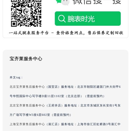
吉林省延边市延吉市解放路宝齐莱售后服务中心（需提前预约）
辽宁省鞍山市铁东区站前街宝齐莱售后服务中心（需提前预约）
辽宁省本溪市平山区胜利路宝齐莱售后服务中心（需提前预约）
辽宁省朝阳市双塔区新华路宝齐莱售后服务中心（需提前预约）
辽宁省丹东市振兴区七经街宝齐莱售后服务中心（需提前预约）
辽宁省抚顺市新抚区东一路宝齐莱售后服务中心（需提前预约）
辽宁省阜新市海州区解放大街宝齐莱售后服务中心（需提前预约）
宝齐莱服务中心
辽宁省葫芦岛市连山区中央路宝齐莱售后服务中心（需提前预约）
辽宁省锦州市古塔区中央大街宝齐莱售后服务中心（需提前预约）
本文tag：
辽宁省辽阳市白塔区新运大街宝齐莱售后服务中心（需提前预约）
北京宝齐莱售后服务中心
（国贸店）服务地址：北京市朝阳区建国门外大街甲6
辽宁省盘锦市兴隆台区石油大街宝齐莱售后服务中心（需提前预约）
辽宁省铁岭市银州区南马路宝齐莱售后服务中心（需提前预约）
号华熙国际中心写字楼D座11层1102室（北京总部）（需提前预约）
辽宁省营口市站前区市府路与渤海大街交叉口宝齐莱售后服务中心（需提前预约）
北京宝齐莱售后服务中心
（王府井店）服务地址：北京市东城区东长安街1号东
辽宁省沈阳市沈河区中街路137号亨得利名表维修授权店1楼宝齐莱售后服务中心（需提前预约）
方广场写字楼W3座6层602室（需提前预约）
辽宁省沈阳市沈河区中街路83号亨得利名表维修授权店1楼宝齐莱售后服务中心（需提前预约）
上海宝齐莱售后服务中心
（港汇店）服务地址：上海市徐汇区虹桥路3号港汇中
北京市朝阳区建国门外大街甲6号华熙国际中心D座11层1102室宝齐莱售后服务中心（北京总部）（需提前预约）