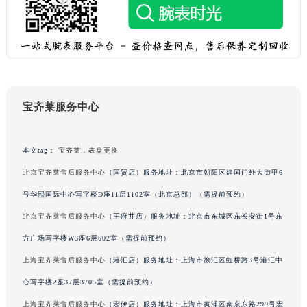
黑龙江省七台河市桃山区大同街宝齐莱售后服务中心（需提前预约）
黑龙江省齐齐哈尔市龙沙区龙华路宝齐莱售后服务中心（需提前预约）
黑龙江省双鸭山市尖山区新兴大街宝齐莱售后服务中心（需提前预约）
黑龙江省绥化市北林区新华街与康庄路交叉口宝齐莱售后服务中心（需提前预约）
黑龙江省伊春市伊美区通河路宝齐莱售后服务中心（需提前预约）
宝齐莱服务中心
吉林省白城市洮北区明仁南街宝齐莱售后服务中心（需提前预约）
吉林省白山市浑江区浑江大街宝齐莱售后服务中心（需提前预约）
吉林省吉林市船营区河南街宝齐莱售后服务中心（需提前预约）
本文tag：
宝齐莱，表盘更换
吉林省辽源市龙山区人民大街宝齐莱售后服务中心（需提前预约）
北京宝齐莱售后服务中心
（国贸店）服务地址：北京市朝阳区建国门外大街甲6
吉林省梅河口市新华街道梅河大街宝齐莱售后服务中心（需提前预约）
号华熙国际中心写字楼D座11层1102室（北京总部）（需提前预约）
吉林省四平市铁东区紫气大路与南九经街交汇处宝齐莱售后服务中心（需提前预约）
北京宝齐莱售后服务中心
（王府井店）服务地址：北京市东城区东长安街1号东
吉林省松原市宁江区五环大街宝齐莱售后服务中心（需提前预约）
方广场写字楼W3座6层602室（需提前预约）
吉林省通化市东昌区环通乡江南大街宝齐莱售后服务中心（需提前预约）
上海宝齐莱售后服务中心
（港汇店）服务地址：上海市徐汇区虹桥路3号港汇中
吉林省延边市延吉市解放路宝齐莱售后服务中心（需提前预约）
辽宁省鞍山市铁东区站前街宝齐莱售后服务中心（需提前预约）
心写字楼2座37层3705室（需提前预约）
辽宁省本溪市平山区胜利路宝齐莱售后服务中心（需提前预约）
上海宝齐莱售后服务中心
（宏伊店）服务地址：上海市黄浦区南京东路299号宏