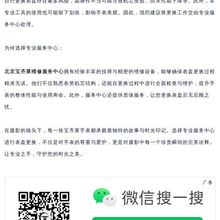
自行更换表盘存在诸多风险，如操作不当可能导致机芯受损、防水性能下降等。此外，非
贵阳市南明区都司高架桥路33号亨特国际金融中心14楼14D（需提前预约）
专业工具的使用也可能留下划痕，影响手表美观。因此，强烈建议将更换工作交由专业服
昆明市盘龙区北京路928号同德昆明广场写字楼10层06室（需提前预约）
务中心处理。
石家庄市长安区中山东路39号勒泰中心写字楼B座13层07室（需提前预约）
为何选择专业服务中心：
西安市碑林区南关正街88号华侨城长安国际中心E座6楼10室（需提前预约）
海口市龙华区金贸东路5号海口华润大厦B座17层1707室（需提前预约）
北京宝齐莱维修服务中心
拥有经验丰富的技师与精密的维修设备，能够确保表盘更换过程
唐山市路南区新华东道100号万达广场写字楼A座10层1002室（需提前预约）
精准无误。他们不仅熟悉各类机芯结构，还能在更换过程中进行全面检查与维护，提升手
台州市椒江区东海大道1800号腾达中心东1幢20楼2002室（需提前预约）
表的整体性能与使用寿命。此外，服务中心还提供质保服务，让您更换表盘后无后顾之
内蒙古自治区呼和浩特市玉泉区大学西街70号华润万象城写字楼（鄂尔多斯大厦）23层2326室（需提前预约）
忧。
甘肃省兰州市七里河区西津西路16号兰州中心写字楼21层2102室（需提前预约）
在摄影的镜头下，每一块宝齐莱手表都承载着独特的故事与时光印记。选择专业服务中心
重庆市解放碑渝中区民权路28号英利国际金融中心写字楼20层01室（需提前预约）
进行表盘更换，不仅是对手表的尊重与爱护，更是对摄影中每一个珍贵瞬间的完美诠释。
黑龙江省大庆市萨尔图区会战大街宝齐莱售后服务中心（需提前预约）
让专业之手，守护您的时光之美。
黑龙江省鹤岗市向阳区红军路宝齐莱售后服务中心（需提前预约）
黑龙江省黑河市爱辉区中央街宝齐莱售后服务中心（需提前预约）
黑龙江省鸡西市鸡冠区红军路宝齐莱售后服务中心（需提前预约）
黑龙江省佳木斯市向阳区长安路宝齐莱售后服务中心（需提前预约）
黑龙江省牡丹江市东安区太平路宝齐莱售后服务中心（需提前预约）