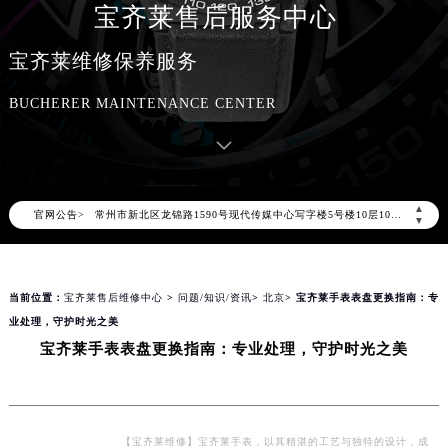
宝齐莱售后服务中心
2026年8月宝齐莱售后服务中心最新网点地址：
北京市朝阳区建国门外大街甲6号华熙国际中心写字楼D座11层1102室（北京总部）（需提前预约）
宝齐莱维修保养服务
北京市东城区东长安街1号东方广场写字楼W3座6层602室（需提前预约）
BUCHERER MAINTENANCE CENTER
天津市和平区赤峰道136号天津国际金融中心写字楼26层2603室（需提前预约）
上海市徐汇区虹桥路3号港汇中心写字楼2座37层3705室（需提前预约）
上海市黄浦区南京东路299号宏伊国际广场写字楼8层806室（需提前预约）
南京市秦淮区中山南路1号（新街口）南京中心写字楼22层C1-1室（需提前预约）
▲
官网公告>
常州市新北区龙锦路1590号现代传媒中心写字楼5号楼10层1008室（需提前预约）
▼
徐州市鼓楼区淮海东路29号苏宁广场IFC国际金融中心写字楼35层3508室（需提前预约）
扬州市邗江区国展路29号星耀天地写字楼1号楼18层1803室（需提前预约）
当前位置：
宝齐莱售后维修中心
>
问题/知识/资讯
>
北京
> 宝齐莱手表表盘更换指南：专
盐城市盐都区世纪大道5号盐城金融城写字楼1号楼16层1604室（需提前预约）
业处理，守护时光之美
泰州市海陵区永定东路399号置地商务中心东塔写字楼（华润万象城）17层1706室（需提前预约）
宝齐莱手表表盘更换指南：专业处理，守护时光之美
宁波市江北区大闸南路500号来福士广场办公楼20层2009室（需提前预约）
杭州市上城区钱江路1366号华润大厦写字楼A座5层503-5室（需提前预约）
金华市金东区东市南街777号金华万达广场写字楼4号楼22层2209室（需提前预约）
绍兴市越城区胜利东路379号世茂天际中心写字楼8层805室（需提前预约）
【宝齐莱维修】宝齐莱手表，以其精湛的工艺与独特的设计，成