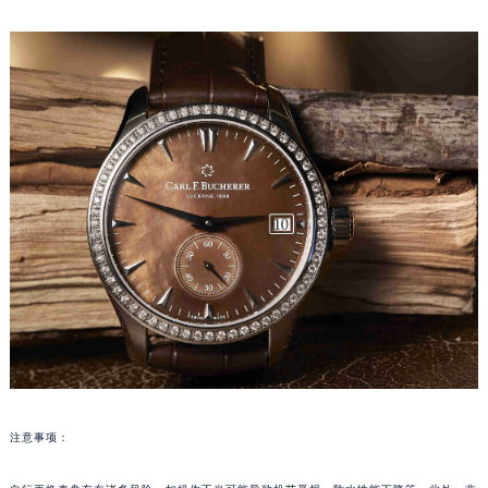
乌鲁木齐市天山区红山路26号时代广场（CCMALL）C座17层17-B（需提前预约）
温州市鹿城区锦绣路1067号置信广场10层1015室（需提前预约）
哈尔滨市道里区友谊西路600号富力中心T2座写字楼29层03室（需提前预约）
大连市中山区人民路15号国际金融大厦7层G室（需提前预约）
佛山市禅城区季华五路57号万科金融中心C座12层1205室（需提前预约）
东莞市东城街道鸿福东路1号民盈国贸中心T1写字楼9层907室（需提前预约）
无锡市梁溪区人民中路139号恒隆广场写字楼1座11层1104室（需提前预约）
南通市崇川区工农路57号圆融广场写字楼16层1603室（需提前预约）
苏州市苏州工业园区星港街199号苏州中心办公楼C座22层08室（需提前预约）
武汉市江汉区解放大道686号世界贸易大厦38层09室（需提前预约）
南宁市青秀区金湖路59号地王大厦12楼1224室（需提前预约）
合肥市蜀山区潜山路111号万象城华润大厦B座12楼03室（需提前预约）
泉州市丰泽区宝洲路729号浦西万达中心写字楼A座7楼709室（需提前预约）
青岛市南区山东路6号华润大厦B座22层04室（需提前预约）
注意事项：
烟台市芝罘区胜利路139号万达金融中心A座907室（需提前预约）
长春市朝阳区西安大路727号中银大厦A座(旺进大厦)18层09室（需提前预约）