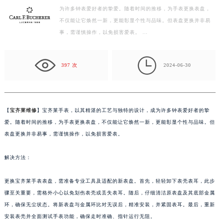
为许多钟表爱好者的挚爱。随着时间的推移，为手表更换表盘，
嘉兴市南湖区广益路705号嘉兴世界贸易中心写字楼A座13层1304室（需提前预约）
不仅能让它焕然一新，更能彰显个性与品味。但表盘更换并非易
南昌市红谷滩新区红谷中大道998号绿地双子塔（中央广场）A1座办公楼14层07室（需提前预约）
事，需谨慎操作，以免损害爱表。 …
济南市历下区经十路11111号华润中心写字楼（万象城）15层1508室（需提前预约）
广州市天河区天河路230号万菱汇国际中心写字楼A塔7层704室（需提前预约）

广州市越秀区环市东路371-375号世界贸易中心大厦南塔写字楼15层07室（需提前预约）
397 次
2024-06-30
深圳市罗湖区深南东路5001号华润大厦写字楼17层1701室（需提前预约）
惠州市惠城区江北文昌一路7号华贸大厦写字楼1座30层05室（需提前预约）
厦门市思明区湖滨东路95号华润大厦写字楼B座11层1104室（需提前预约）
【
宝齐莱维修
】宝齐莱手表，以其精湛的工艺与独特的设计，成为许多钟表爱好者的挚
福州市鼓楼区五四路128-1号恒力城写字楼15层03室（需提前预约）
爱。随着时间的推移，为手表更换表盘，不仅能让它焕然一新，更能彰显个性与品味。但
成都市锦江区人民东路6号SAC东原中心写字楼24层2406B室（需提前预约）
表盘更换并非易事，需谨慎操作，以免损害爱表。
重庆市江北区观音桥步行街2号融恒时代广场写字楼9层902室（需提前预约）
解决方法：
长沙市芙蓉区定王台街道建湘路393号世茂环球金融中心写字楼（芙蓉广场）10层13室（需提前预约）
郑州市二七区铭功路10号华润大厦写字楼29层2905室（需提前预约）
更换宝齐莱手表表盘，需准备专业工具及适配的新表盘。首先，轻轻卸下表壳表耳，此步
太原市迎泽区解放路15号亨得利名表服务中心（品牌授权店）3层整层（需提前预约）
骤至关重要，需格外小心以免划伤表壳或丢失表耳。随后，仔细清洁原表盘及其底部金属
沈阳市沈河区中街路137号亨得利名表服务中心（品牌授权店）1层整层（需提前预约）
环，确保无尘状态。将新表盘与金属环比对无误后，精准安装，并紧固表耳。最后，重新
沈阳市沈河区中街路83号亨得利名表服务中心（品牌授权店）1层整层（需提前预约）
安装表壳并全面测试手表功能，确保走时准确、指针运行无阻。