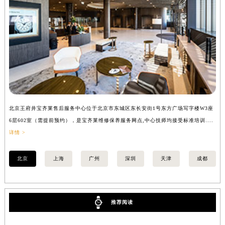
山西省忻州市忻府区和平东街与七一南路交叉口宝齐莱售后服务中心（需提前预约）
山西省阳泉市郊区平阳东街与新城大道交叉口宝齐莱售后服务中心（需提前预约）
山西省运城市盐湖区河东街宝齐莱售后服务中心（需提前预约）
山西省长治市潞州区英雄中路宝齐莱售后服务中心（需提前预约）
山西省太原市迎泽区迎泽街道解放路15号亨得利名表维修授权店3楼宝齐莱售后服务中心（需提前预约）
天津市和平区赤峰道136号天津国际金融中心26层2603室宝齐莱售后服务中心（需提前预约）
安徽省安庆市迎江区人民路宝齐莱售后服务中心（需提前预约）
安徽省蚌埠市蚌山区淮河路宝齐莱售后服务中心（需提前预约）
北京王府井宝齐莱售后服务中心位于北京市东城区东长安街1号东方广场写字楼W3座
上
6层602室（需提前预约），是宝齐莱维修保养服务网点,中心技师均接受标准培训....
8
安徽省亳州市谯城区魏武大道宝齐莱售后服务中心（需提前预约）
详情 >
提
安徽省池州市贵池区长江路宝齐莱售后服务中心（需提前预约）
安徽省滁州市琅琊区南谯北路宝齐莱售后服务中心（需提前预约）
北京
上海
广州
深圳
天津
成都
安徽省阜阳市颍州区颍州北路宝齐莱售后服务中心（需提前预约）
安徽省淮北市相山区淮海路宝齐莱售后服务中心（需提前预约）
安徽省淮南市田家庵区国庆中路宝齐莱售后服务中心（需提前预约）
推荐阅读
安徽省黄山市屯溪区黄山西路宝齐莱售后服务中心（需提前预约）
安徽省六安市金安区解放中路宝齐莱售后服务中心（需提前预约）