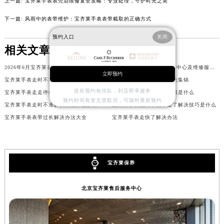
上一篇:
宝齐莱手表表壳划痕修复全攻略：专业处理，守护时光之美
内蒙古自治区巴彦淖尔市临河区新华街宝齐莱售后服务中心（需提前预约）
下一篇:
风雨中的表带维护：宝齐莱手表表带截取的正确方式
内蒙古自治区包头市青山区幸福路甲3号王府井百货名表维修宝齐莱售后服务中心（需提前预约）
预约入口
关闭
内蒙古自治区赤峰市红山区哈达街宝齐莱售后服务中心（需提前预约）
相关文章
内蒙古自治区鄂尔多斯市东胜区伊金霍洛街宝齐莱售后服务中心（需提前预约）
内蒙古自治区呼伦贝尔市海拉尔区中央街宝齐莱售后服务中心（需提前预约）
2026年6月宝齐莱表友必读手册：售后网点搬迁及新开
2026年5月宝齐莱官方保养中心及维修服务点变动对照补充最终表文件
立即预约
内蒙古自治区通辽市科尔沁区明仁大街宝齐莱售后服务中心（需提前预约）
宝齐莱手表走时不准处理技巧
宝齐莱手表进灰了处理办法集锦
提前预约免排队，到店即享服务
宝齐莱手表走走停停解决方法
宝齐莱手表表壳有划痕原因是什么
内蒙古自治区乌海市海勃湾区人民南路宝齐莱售后服务中心（需提前预约）
预约时间有变无需取消，可随时重新预约
宝齐莱手表走时不准解决办法深度解析
宝齐莱手表很久不戴不走了解决技巧是什么
内蒙古自治区乌兰察布市集宁区恩和大街宝齐莱售后服务中心（需提前预约）
宝齐莱手表表带过长解决办法大全
宝齐莱手表走快了解决办法
内蒙古自治区锡林郭勒盟市锡林浩特市光明街与额尔敦路交叉口宝齐莱售后服务中心（需提前预约）
内蒙古自治区兴安盟市乌兰浩特市兴安大街宝齐莱售后服务中心（需提前预约）
山西省大同市平城区迎宾街宝齐莱售后服务中心（需提前预约）
宝齐莱保养
山西省晋城市城区黄华街宝齐莱售后服务中心（需提前预约）
山西省晋中市榆次区顺城街宝齐莱售后服务中心（需提前预约）
北京宝齐莱售后服务中心
山西省临汾市尧都区解放路宝齐莱售后服务中心（需提前预约）
山西省吕梁市离石区永宁中路与建设街交叉口宝齐莱售后服务中心（需提前预约）
山西省朔州市朔城区怡西路与鄯阳西街交汇处宝齐莱售后服务中心（需提前预约）