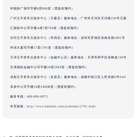
辽宁省朝阳市双塔区新华路宝齐莱售后服务中心（需提前预约）
伊国际广场写字楼8层806室（需提前预约）
辽宁省丹东市振兴区七经街宝齐莱售后服务中心（需提前预约）
广州宝齐莱售后服务中心
（万菱店）服务地址：广州市天河区天河路230号万菱
辽宁省抚顺市新抚区东一路宝齐莱售后服务中心（需提前预约）
汇国际中心写字楼A塔7层704室（需提前预约）
辽宁省阜新市海州区解放大街宝齐莱售后服务中心（需提前预约）
深圳宝齐莱售后服务中心
（华润店）服务地址：深圳市罗湖区深南东路5001号
辽宁省葫芦岛市连山区中央路宝齐莱售后服务中心（需提前预约）
华润大厦写字楼17层1701室（需提前预约）
辽宁省锦州市古塔区中央大街宝齐莱售后服务中心（需提前预约）
辽宁省辽阳市白塔区新运大街宝齐莱售后服务中心（需提前预约）
天津宝齐莱售后服务中心
（金融中心店）服务地址：天津市和平区赤峰道136号
辽宁省盘锦市兴隆台区石油大街宝齐莱售后服务中心（需提前预约）
天津国际金融中心写字楼26层2603室（需提前预约）
辽宁省铁岭市银州区南马路宝齐莱售后服务中心（需提前预约）
成都宝齐莱售后服务中心
（东原店）服务地址：成都市锦江区人民东路6号SAC
辽宁省营口市站前区市府路与渤海大街交叉口宝齐莱售后服务中心（需提前预约）
东原中心写字楼24层2406B室（需提前预约）
辽宁省沈阳市沈河区中街路137号亨得利名表维修授权店1楼宝齐莱售后服务中心（需提前预约）
服务专线：
400-006-0073
辽宁省沈阳市沈河区中街路83号亨得利名表维修授权店1楼宝齐莱售后服务中心（需提前预约）
本页链接：
http://www.bdmbkz.com/problems/2791.html
北京市朝阳区建国门外大街甲6号华熙国际中心D座11层1102室宝齐莱售后服务中心（北京总部）（需提前预约）
北京市东城区东长安街1号王府井东方广场W3座6层602室宝齐莱售后服务中心（需提前预约）
河北省保定市竞秀区朝阳北大街北国先天下宝齐莱售后服务中心（需提前预约）
内蒙古自治区阿拉善盟市左旗土尔扈特大街宝齐莱售后服务中心（需提前预约）