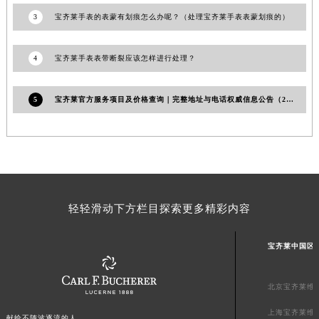
浙江省嘉兴市南湖区广益路705号嘉兴世界贸易中心A座13层1304室宝齐莱售后服务中心（需提前预约）
3
宝齐莱手表的表蒙有划痕怎么办呢？（处理宝齐莱手表表蒙划痕的）
浙江省金华市金东区东市南街777号金华万达广场4号楼22楼2209室宝齐莱售后服务中心（需提前预约）
浙江省丽水市莲都区解放街宝齐莱售后服务中心（需提前预约）
4
宝齐莱手表表带断裂应该怎样进行处理？
浙江省宁波市江北区大闸南路500号来福士广场办公楼20层2009室宝齐莱售后服务中心（需提前预约）
浙江省衢州市柯城区上街宝齐莱售后服务中心（需提前预约）
5
宝齐莱官方服务项目及价格查询｜完整地址与电话权威信息公告（2026年7月最新）
浙江省绍兴市越城区胜利东路379号世茂天际中心写字楼8层805室宝齐莱售后服务中心（需提前预约）
浙江省舟山市定海区解放东路宝齐莱售后服务中心（需提前预约）
澳门特别行政区大堂区议事亭前地（新马路）宝齐莱售后服务中心（需提前预约）
澳门特别行政区风顺堂区南湾大马路宝齐莱售后服务中心（需提前预约）
澳门特别行政区花地玛堂区关闸广场宝齐莱售后服务中心（需提前预约）
轻轻滑动下方栏目探索更多精彩内容
澳门特别行政区花王堂区大三巴商圈宝齐莱售后服务中心（需提前预约）
澳门特别行政区嘉模堂区官也街宝齐莱售后服务中心（需提前预约）
宝齐莱中国区
澳门省路氹城市金光大道宝齐莱售后服务中心（需提前预约）
澳门特别行政区望德堂区塔石广场宝齐莱售后服务中心（需提前预约）
北京宝齐莱维
福建省福州市鼓楼区五四路128-1号恒力城写字楼15层03室宝齐莱售后服务中心（需提前预约）
上海宝齐莱维
福建省厦门市思明区湖滨东路95号万象城华润大厦B座11层1104室宝齐莱售后服务中心（需提前预约）
献给不随波逐流的人