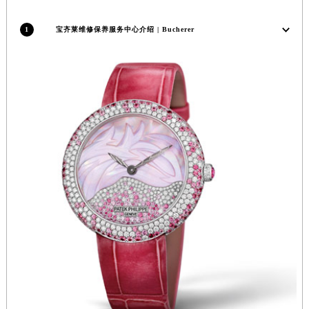
安徽省马鞍山市雨山区湖南西路宝齐莱售后服务中心（需提前预约）
1
宝齐莱维修保养服务中心介绍 | Bucherer
安徽省宿州市埇桥区人民中路宝齐莱售后服务中心（需提前预约）
安徽省铜陵市铜官区石城大道宝齐莱售后服务中心（需提前预约）
安徽省芜湖市镜湖区中山路步行街宝齐莱售后服务中心（需提前预约）
安徽省宣城市宣州区叠嶂西路宝齐莱售后服务中心（需提前预约）
福建省龙岩市新罗区九一南路宝齐莱售后服务中心（需提前预约）
福建省南平市建阳区人民西路宝齐莱售后服务中心（需提前预约）
福建省宁德市蕉城区天湖东路宝齐莱售后服务中心（需提前预约）
福建省莆田市城厢区霞林街道荔华东大道宝齐莱售后服务中心（需提前预约）
福建省三明市三元区东乾二路宝齐莱售后服务中心（需提前预约）
福建省漳州市龙文区步港路宝齐莱售后服务中心（需提前预约）
江苏省常州市新北区龙锦路1590号现代传媒中心5号楼10层1008室宝齐莱售后服务中心（需提前预约）
江苏省淮安市清江浦区淮海北路宝齐莱售后服务中心（需提前预约）
江苏省连云港市海州区通灌北路宝齐莱售后服务中心（需提前预约）
江苏省南京市秦淮区中山南路1号南京中心22层22-C1-C3室宝齐莱售后服务中心（需提前预约）
江苏省宿迁市宿城区西湖路宝齐莱售后服务中心（需提前预约）