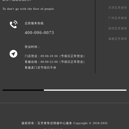
广东省潮州市潮安区新风路与潮汕路交汇处宝齐莱售后服务中心（需提前预约）
天津宝齐莱维
To don't go with the flow of people.
广东省广州市天河区天河路230号万菱汇国际中心A塔7层704室宝齐莱售后服务中心（需提前预约）
广州宝齐莱维
广东省广州市越秀区环市东路371-375号世界贸易中心大厦南塔15层1507室宝齐莱售后服务中心（需提前预约）

总部服务热线
深圳宝齐莱维
广东省河源市源城区越王大道宝齐莱售后服务中心（需提前预约）
400-006-0073
广东省惠州市惠城区江北文昌一路7号华贸大厦1座30层3005室宝齐莱售后服务中心（需提前预约）
成都宝齐莱维
广东省江门市蓬江区广场西路宝齐莱售后服务中心（需提前预约）
营业时间：

广东省揭阳市榕城进贤门步行街宝齐莱售后服务中心（需提前预约）
门店营业：09:00-19:30（节假日正常营业）
客服在线：08:00-22:00（节假日正常营业）
广东省茂名市电白区水东街道迎宾大道宝齐莱售后服务中心（需提前预约）
客服及门店节假日不休
广东省梅州市梅江区金燕大道宝齐莱售后服务中心（需提前预约）
广东省清远市清城区湖西路宝齐莱售后服务中心（需提前预约）
广东省汕头市龙湖区长平路宝齐莱售后服务中心（需提前预约）
广东省汕尾市城区香洲街道园林社区翠园街宝齐莱售后服务中心（需提前预约）
广东省韶关市武江区芙蓉新区与老城中心交汇处宝齐莱售后服务中心（需提前预约）
广东省深圳市罗湖区深南东路5001号华润大厦17层1701室宝齐莱售后服务中心（需提前预约）
广东省阳江市江城区东风一路宝齐莱售后服务中心（需提前预约）
版权所有：
宝齐莱售后维修中心服务
Copyright © 2018-2032
广东省云浮市云城区金山路宝齐莱售后服务中心（需提前预约）