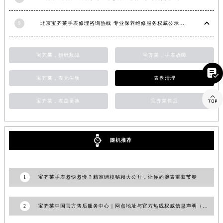
山东省德州市德城区东风中路宝齐莱售后服务中心（需提前预约）
9
北京宝齐莱手表修理咨询热线 专业保养维修服务权威公示（2026年7月最新）
山东省东营市东营区济南路宝齐莱售后服务中心（需提前预约）
山东省济南市历下区经十路11111号华润中心写字楼（万象城）15层1508室宝齐莱售后服务中心（需提前预约）
山东省济宁市任城区太白楼路宝齐莱售后服务中心（需提前预约）
宝齐莱，指针故障
宝齐莱，手表故障
山东省莱芜市文化南路8号银座商城名表维修一楼名表维修宝齐莱售后服务中心（需提前预约）

宝齐莱，表壳生锈
表盘清理
山东省临沂市兰山区解放路宝齐莱售后服务中心（需提前预约）
山东省日照市东港区烟台路宝齐莱售后服务中心（需提前预约）

宝齐莱，表盘更换
宝齐莱售后
山东省泰安市泰山区财源街道泰山大街宝齐莱售后服务中心（需提前预约）
山东省威海市环翠区新威海路89号振华商厦一楼名表维修宝齐莱售后服务中心（需提前预约）
山东省潍坊市奎文区东风东街宝齐莱售后服务中心（需提前预约）
随机推荐
山东省枣庄市滕州市北辛路与善国路交叉口宝齐莱售后服务中心（需提前预约）
山东省淄博市张店区金晶大道宝齐莱售后服务中心（需提前预约）
上海市黄浦区南京东路299号宏伊国际广场写字楼8层806室宝齐莱售后服务中心（需提前预约）
1
宝齐莱手表忽快忽慢？精准调校秘籍大公开，让你的腕表重获节奏
上海市徐汇区虹桥路3号港汇中心2座37层3705室宝齐莱售后服务中心（需提前预约）
浙江省杭州市上城区钱江路1366号华润大厦A座5层503-5室宝齐莱售后服务中心（需提前预约）
2
宝齐莱中国官方售后服务中心｜网点地址与官方热线权威信息声明（2026年6月最新）
浙江省湖州市吴兴区劳动路宝齐莱售后服务中心（需提前预约）